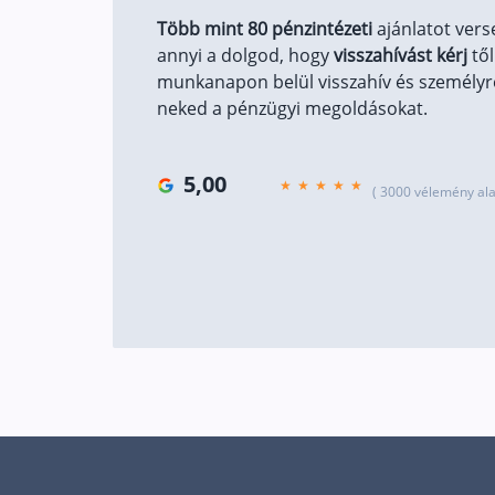
Több mint 80 pénzintézeti
ajánlatot vers
annyi a dolgod, hogy
visszahívást kérj
től
munkanapon belül visszahív és személyre
neked a pénzügyi megoldásokat.
5,00
( 3000 vélemény ala