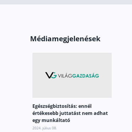
professional, he looks after everything,
is meticulous and dedicated to his
work. On top of all this, he is also very
kind, has great insights, and explains
everything in a way that is easy to
understand. I recommend everyone to
Médiamegjelenések
turn to him for financial advice!
Egészségbiztosítás: ennél
értékesebb juttatást nem adhat
egy munkáltató
2024. július 08.