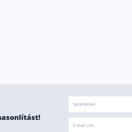
provide a lot of information that people
don't even know about and that can
save a lot of money. Thank you Gyöngyi!
Vezetéknév
hasonlítást!
E-mail cím