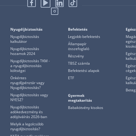
Nyugdíjbiztosítás
Befektetés
Egész
Nyugdíjbiztosítás
Legjobb befektetés
Magá
kalkulátor
egész
Állampapír
kisok
Nyugdíjbiztosítás
összefoglaló
hozamok 2024
Egész
Részvény
kalkul
Nyugdíjbiztosítás TKM -
TBSZ számla
a nyugdíjbiztosítás
Egész
költségei
Befektetési alapok
cégek
Önkéntes
ETF
Egész
nyugdíjpénztár vagy
kalku
Nyugdíjbiztosítás?
Beteg
Nyugdíjbiztosítás vagy
Gyermek
NYESZ?
megtakarítás
Nyugdíjbiztosítás
Babakötvény kisokos
adókedvezmény és
adójóváírás 2026-ban
Melyik a legolcsóbb
nyugdíjbiztosítás?