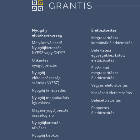
Nyugdíj
Életbiztosítás
előtakarékosság
Megtakarítással
Melyiket válaszd?
kombinált életbiztosítás
Nyugdíjbiztosítás,
Befektetési
NYESZ vagy ÖNYP?
egységekhez kötött
Önkéntes
életbiztosítás
nyugdíjpénztár
Euróalapú
Nyugdíj
megtakarításos
előtakarékossági
életbiztosítás
számla (NYESZ)
Vegyes életbiztosítás
Nyugdíj tanácsadás
Kockázati életbiztosítás
Nyugdíj megtakarítás -
Balesetbiztosítás
Így válassz
Csoportos
Magánnyugdíjpénztár
életbiztosítás
összefoglaló
Nyugdíjkorhatár
táblázat
Nyugdíj kisokos