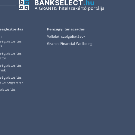
ségbiztosítás
Pénzügyi tanácsadás
n
Vállalati szolgáltatások
ségbiztosítás
Grantis Financial Wellbeing
os
ségbiztosítás
átor
ségbiztosítás
nek
ségbiztosítás
látor cégeknek
biztosítás