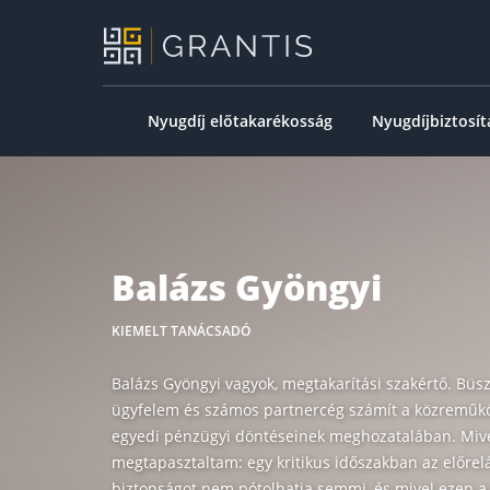
Nyugdíj előtakarékosság
Nyugdíjbiztosít
Tanácsadók
Balázs Gyöngyi
Balázs Gyöngyi
KIEMELT TANÁCSADÓ
Balázs Gyöngyi vagyok, megtakarítási szakértő. Büs
ügyfelem és számos partnercég számít a közremű
egyedi pénzügyi döntéseinek meghozatalában. Mive
megtapasztaltam: egy kritikus időszakban az előrelá
biztonságot nem pótolhatja semmi, és mivel ezen 