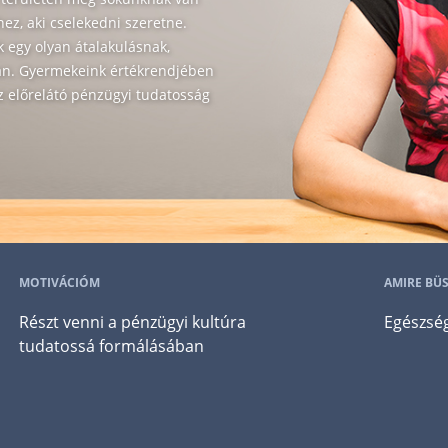
ez, aki cselekedni szeretne.
k egy olyan átalakulásnak,
van. Gyermekeink értékrendjében
z előrelátó pénzügyi tudatosság
MOTIVÁCIÓM
AMIRE BÜ
Részt venni a pénzügyi kultúra
Egészsé
tudatossá formálásában