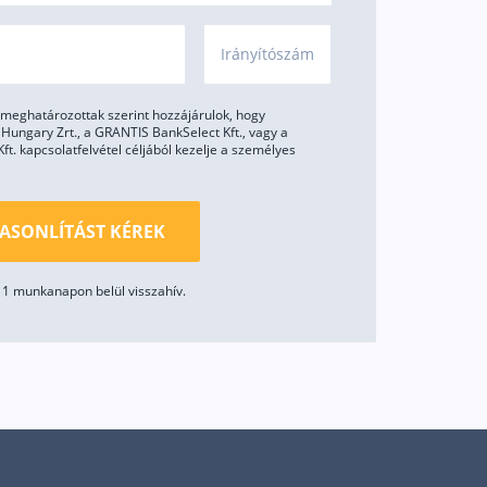
Irányítószám
meghatározottak szerint hozzájárulok, hogy
ungary Zrt., a GRANTIS BankSelect Kft., vagy a
. kapcsolatfelvétel céljából kezelje a személyes
ASONLÍTÁST KÉREK
1 munkanapon belül visszahív.