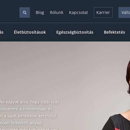
Blog
Rólunk
Kapcsolat
Karrier
Váll
ás
Életbiztosítások
Egészségbiztosítás
Befektetés
zke vagyok arra, hogy több száz
ködésemre a mindennapi és
l a saját példámon keresztül
tóan felépített anyagi
a területen még sokunknak van