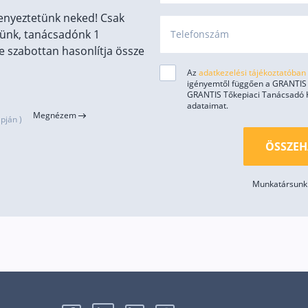
enyeztetünk neked! Csak
ünk, tanácsadónk 1
Telefonszám
 szabottan hasonlítja össze
Az
adatkezelési tájékoztatóban
igényemtől függően a GRANTIS H
GRANTIS Tőkepiaci Tanácsadó Kft
adataimat.
Megnézem
pján )
ÖSSZEH
Munkatársunk 