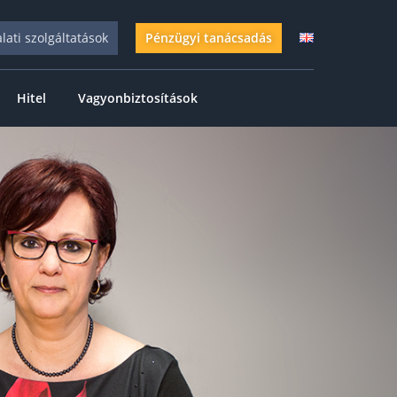
alati szolgáltatások
Pénzügyi tanácsadás
Hitel
Vagyonbiztosítások