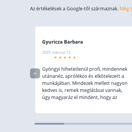
Az értékelések a Google-től származnak.
Még t
Gyuricza Barbara
2025. március 12.
Gyöngyi hihetetlenül profi, mindennek
utánanéz, aprólékos és elkötelezett a
lést
munkájában. Mindezek mellett nagyon
kedves is, remek meglátásai vannak,
úgy magyaráz el mindent, hogy az
könnyedén érthető legyen. Ajánlom
mindenkinek, hogy hozzáforduljon
pénzügyi tanácsadásért! (Translated by
Google) Gyöngyi is incredibly