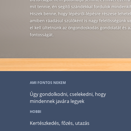
mit tennie, én segítő szándékkal fordulok mindenkih
Hiszek benne, hogy lépésről-lépésre részese lehete
amiben ráadásul szülőként is nagy felelősségünk 
el kell ültetnünk az öngondoskodás gondolatát és a
fontosságát.
AMI FONTOS NEKEM
Úgy gondolkodni, cselekedni, hogy
mindennek javára legyek
HOBBI
Kertészkedés, főzés, utazás