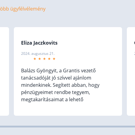
öbb ügyfélvélemény
Eliza Jaczkovits
2024. augusztus 21.
Balázs Gyöngyit, a Grantis vezető
tanácsadóját jó szívvel ajánlom
mindenkinek. Segített abban, hogy
pénzügyeimet rendbe tegyem,
megtakarításaimat a lehető
leghatékonyabban fektessem be.
Mindenre tekintettel volt, rendkívül
alapos és felkészült, minden
kérdésemre volt javaslata. Csak azt