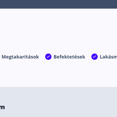
Megtakarítások
Befektetések
Lakásm
ám