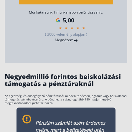
Szabad felhasználású hitel
Munkatársunk 1 munkanapon belül visszahív.
Lakáshitel
5,00
Hitelkiváltás
( 3000 vélemény alapján )
Babaváró hitel
Megnézem
Vagyonbiztosítások
Kötelező biztosítás (KGFB)
Casco
Negyedmillió forintos beiskolázási
támogatás a pénztáraknál
Utasbiztosítás
Lakásbiztosítás útmutató – Hogyan válassz?
Az egészség- és önsegélyező pénztáraknál minden tanévben jogosult vagy beiskolázási
támogatás igénybevételére. A pénzhez a saját, legalább 180 napja meglévő
Lakásbiztosítás: válaszok az 50 leggyakoribb
megtakarításodból juthatsz hozzá.
kérdésre
Minősített Fogyasztóbarát Otthonbiztosítás
útmutató
Pénztári számlát azért érdemes
nyitni, mert a befizetéseid után
Blog