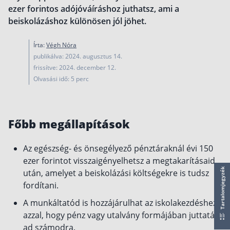
működése
ezer forintos adójóváíráshoz juthatsz, ami a
Egyszerű Állami Nyugdíjkalkulátor
beiskolázáshoz különösen jól jöhet.
Önkéntes Nyugdíjpénztárak hozamai
Írta:
Végh Nóra
Nyugdíjbiztosítás
publikálva: 2024. augusztus 14.
frissítve: 2024. december 12.
Nyugdíjbiztosítás vagy NYESZ? Melyik a jobb?
Olvasási idő: 5 perc
Melyik a legolcsóbb nyugdíjbiztosítás?
Önkéntes nyugdíjpénztár vagy Nyugdíjbiztosítás
Főbb megállapítások
Nyugdíjbiztosítás adókedvezmény és adójóváírá
KATA Nyugdíj: így használd ki az adókedvezmény
Az egészség- és önsegélyező pénztáraknál évi 150
ezer forintot visszaigényelhetsz a megtakarításaid
Nyugdíjbiztosítás kalkulátor
Tartalomjegyzék
után, amelyet a beiskolázási költségekre is tudsz
Nyugdíjbiztosítás hozamok
fordítani.
Nyugdíjbiztosítás költségek
A munkáltatód is hozzájárulhat az iskolakezdéshez
Életbiztosítások
azzal, hogy pénz vagy utalvány formájában juttatást
ad számodra.
Balesetbiztosítás