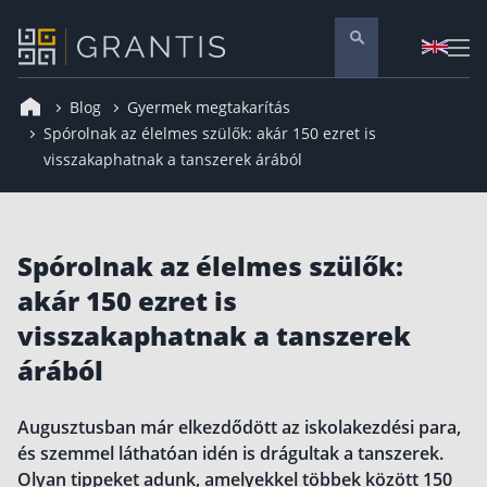
Blog
Gyermek megtakarítás
Pénzügyi tanácsadás
Spórolnak az élelmes szülők: akár 150 ezret is
visszakaphatnak a tanszerek árából
Vállalati szolgáltatások
Nyugdíj előtakarékosság
Önkéntes nyugdíjpénztár
Spórolnak az élelmes szülők:
Melyiket válaszd? Nyugdíjbiztosítás, NYESZ vagy
ÖNYP?
akár 150 ezret is
Nyugdíj előtakarékossági számla (NYESZ)
visszakaphatnak a tanszerek
Nyugdíj tanácsadás 🪙
árából
Nyugdíj megtakarítás – Így válassz
Magánnyugdíjpénztár összefoglaló
Augusztusban már elkezdődött az iskolakezdési para,
és szemmel láthatóan idén is drágultak a tanszerek.
Nyugdíjkorhatár táblázat és útmutató
Olyan tippeket adunk, amelyekkel többek között 150
Nyugdíj kisokos – A magyar nyugdíjrendszer