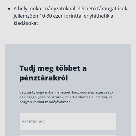
A helyi önkormányzatoknál elérhető támogatások
Csoportos életbiztosítás
jellemzően 10-30 ezer forinttal enyhíthetik a
Kockázati életbiztosítás 🛡
kiadásokat.
Euróalapú megtakarításos életbiztosítás
Megtakarítással kombinált életbiztosítás
Vegyes életbiztosítás
Befektetési egységekhez kötött életbiztosítás
Tudj meg többet a
pénztárakról
Egészségbiztosítás
Egészségbiztosítás cégeknek
Segítünk, hogy miben lehetnek hasznodra az egészség-
és önsegélyező pénztárak, miért érdemes elindítani, és
Magán egészségbiztosítás 💊
hogyan kaphatsz adójóváírást.
Betegbiztosítás
Egészségpénztár – Spórolj évi akár 150 ezer
Vezetéknév
forintot
Egészségbiztosítás kalkulátor