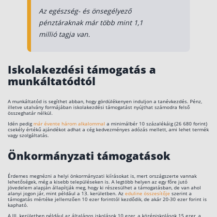
Az egészség- és önsegélyező
pénztáraknak már több mint 1,1
millió tagja van.
Iskolakezdési támogatás a
munkáltatódtól
A munkáltatód is segíthet abban, hogy gördülékenyen induljon a tanévkezdés. Pénz,
illetve utalvány formájában iskolakezdési támogatást nyújthat számodra felső
összeghatár nélkül.
Idén pedig
már évente három alkalommal
a minimálbér 10 százalékáig (26 680 forint)
csekély értékű ajándékot adhat a cég kedvezményes adózás mellett, ami lehet termék
vagy szolgáltatás.
Önkormányzati támogatások
Érdemes megnézni a helyi önkormányzati kiírásokat is, mert országszerte vannak
lehetőségek, még a kisebb településeken is. A legtöbb helyen az egy főre jutó
jövedelem alapján állapítják meg, hogy ki részesülhet a támogatásban, de van ahol
alanyi jogon jár, mint például a 13. kerületben. Az
eduline összesítője
szerint a
támogatás mértéke jellemzően 10 ezer forinttól kezdődik, de akár 20-30 ezer forint is
kapható.
A III. kerületben például az általános iskolások 10 ezer, a középiskolások 15 ezer, a