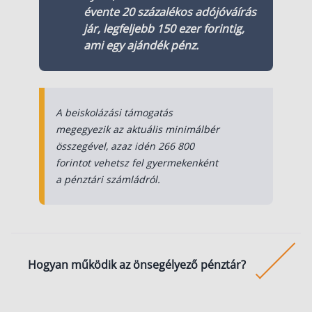
évente
20 százalékos adójóváírás
Rólunk
jár, legfeljebb 150 ezer forintig,
ami egy ajándék pénz.
Kapcsolat
Karrier
A beiskolázási támogatás
megegyezik az aktuális minimálbér
összegével, azaz idén 266 800
forintot vehetsz fel gyermekenként
a pénztári számládról.
Hogyan működik az önsegélyező pénztár?
Az önsegélyező pénztár olyan, mint egy persely.