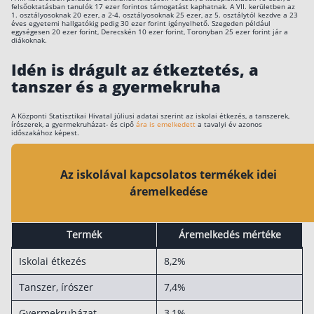
felsőoktatásban tanulók 17 ezer forintos támogatást kaphatnak. A VII. kerületben az
1. osztályosoknak 20 ezer, a 2-4. osztályosoknak 25 ezer, az 5. osztálytól kezdve a 23
éves egyetemi hallgatókig pedig 30 ezer forint igényelhető. Szegeden például
egységesen 20 ezer forint, Derecskén 10 ezer forint, Toronyban 25 ezer forint jár a
diákoknak.
Idén is drágult az étkeztetés, a
tanszer és a gyermekruh
a
A Központi Statisztikai Hivatal júliusi adatai szerint az iskolai étkezés, a tanszerek,
írószerek, a gyermekruházat- és cipő
ára is emelkedett
a tavalyi év azonos
időszakához képest.
Az iskolával kapcsolatos termékek idei
áremelkedése
Termék
Áremelkedés mértéke
Iskolai étkezés
8,2%
Tanszer, írószer
7,4%
Gyermekruházat
3,1%