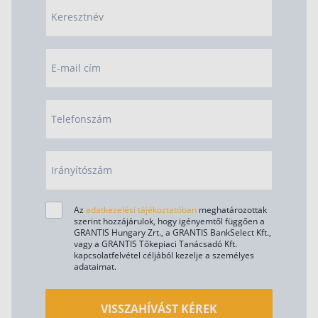
Keresztnév
Befektetés
Állampapír
E-mail cím
Legjobb befektetés
Részvény vásárlás
Telefonszám
Befektetési alapok
TBSZ számla
ETF
Irányítószám
Gyermek megtakarítás
Az
adatkezelési tájékoztatóban
meghatározottak
Babakötvény kisokos 👶
szerint hozzájárulok, hogy igényemtől függően a
GRANTIS Hungary Zrt., a GRANTIS BankSelect Kft.,
Lakástakarék
vagy a GRANTIS Tőkepiaci Tanácsadó Kft.
kapcsolatfelvétel céljából kezelje a személyes
adataimat.
Hitel
VISSZAHÍVÁST KÉREK
Vállalkozói hitel