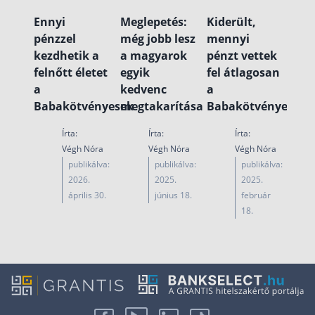
Ennyi
Meglepetés:
Kiderült,
pénzzel
még jobb lesz
mennyi
kezdhetik a
a magyarok
pénzt vettek
felnőtt életet
egyik
fel átlagosan
a
kedvenc
a
Babakötvényesek
megtakarítása
Babakötvényesek
Írta:
Írta:
Írta:
Végh Nóra
Végh Nóra
Végh Nóra
publikálva:
publikálva:
publikálva:
2026.
2025.
2025.
április 30.
június 18.
február
18.