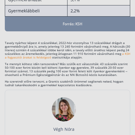
Gyermeklábbeli
2,2%
Forrás: KSH
Tavaly nyárhoz képest 4 százalékkal, 2022-höz viszonyítva 13 százalékkal drágult a
gyermekbőrcipő ára is, amely jelenleg 13 240 forintért vásárolható meg. A hátizsák (30
literes) szintén 4 százalékkal többe kerül idén, a tavaly előtti árakhoz képest pedig 24
százalékos az áremelkedés, jelenleg átlagosan 11 910 forintért vásárolható meg
a KSH
a fogyasztói árakat is feldolgozó
statisztikája alapján.
Te mennyit költesz idén tanszerekre? Más szülők ezt válaszolták: 43 százalék szerint
50-100 ezer forint között kell költeni ilyenkor egy gyerekre, 39 százalék 20-50 ezer
forinttal számol, 13 százalék pedig 100 ezer forint felett költ ilyenkor gyerekenként –
olvasható a Prémium Egészségpénztár és az NN Biztosító közös kutatásában.
Ha szeretnél előre tervezni, a Grantis szakértői örömmel segítenek neked, hogyan
tudnál takarékoskodni a gyermekkel kapcsolatos kiadásokra.
Végh Nóra