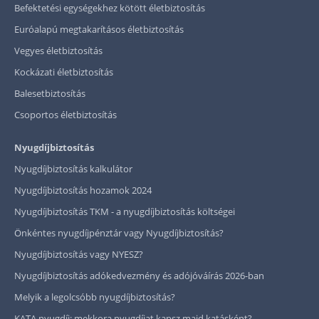
Befektetési egységekhez kötött életbiztosítás
Euróalapú megtakarításos életbiztosítás
Vegyes életbiztosítás
Kockázati életbiztosítás
Balesetbiztosítás
Csoportos életbiztosítás
Nyugdíjbiztosítás
Nyugdíjbiztosítás kalkulátor
Nyugdíjbiztosítás hozamok 2024
Nyugdíjbiztosítás TKM - a nyugdíjbiztosítás költségei
Önkéntes nyugdíjpénztár vagy Nyugdíjbiztosítás?
Nyugdíjbiztosítás vagy NYESZ?
Nyugdíjbiztosítás adókedvezmény és adójóváírás 2026-ban
Melyik a legolcsóbb nyugdíjbiztosítás?
KATA nyugdíj: mekkora nyugdíjat kapsz majd katásként?