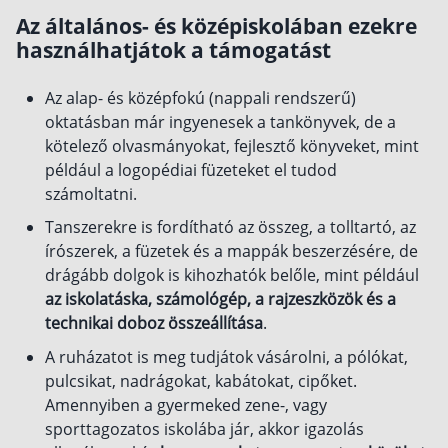
Gyűjtögetni tudsz benne, és a takarékoskodásodat
Az általános- és középiskolában ezekre
akár évi 150 ezer forintos adójóváírással jutalmazzák
használhatjátok a támogatást
pénztári számládról számos, a hétköznapi életben
szükséges kiadásodat fedezheted. A megtakarításod
Az alap- és középfokú (nappali rendszerű)
emellett olyan élethelyzetekben is kisegíthet, mint a
oktatásban már ingyenesek a tankönyvek, de a
szülés vagy a lakáshitel törlesztése.
kötelező olvasmányokat, fejlesztő könyveket, mint
például a logopédiai füzeteket el tudod
számoltatni.
Tanszerekre is fordítható az összeg, a tolltartó, az
írószerek, a füzetek és a mappák beszerzésére, de
drágább dolgok is kihozhatók belőle, mint például
az iskolatáska, számológép, a rajzeszközök és a
technikai doboz összeállítása
.
A ruházatot is meg tudjátok vásárolni, a pólókat,
pulcsikat, nadrágokat, kabátokat, cipőket.
Amennyiben a gyermeked zene-, vagy
sporttagozatos iskolába jár, akkor igazolás