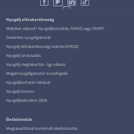
Nyugdíj előtakarékosság
Melyiket válaszd? Nyugdíjbiztosítás, NYESZ vagy ÖNYP?
Önkéntes nyugdíjpénztár
Nyugdíj előtakarékossági számla (NYESZ)
Nyugdíj tanácsadás
Nyugdíj megtakarítás - Így válassz
Magánnyugdíjpénztár összefoglaló
Nyugdíjkorhatár táblázat
Nyugdíj kisokos
Nyugdíjkalkulátor 2024
Életbiztosítás
Megtakarítással kombinált életbiztosítás