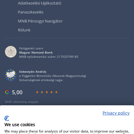
Adatkezelési tájékoztató
Panaszkezelés
MNB Pénzügyi Navigátor
Rólunk
Felügyeleti szerv
Magyar Nemzeti Bank
MNB nyilvántartási szám: 217020798185
Sebestyén András
a Független Biztosítási Alkuszok Magyarországi
Szövetségének elnökségi tagja.
5,00
3000 vélemény alapján
Privacy policy
Copyright 2009 - 2026 - Minden jog fenntartva - GRANTIS Hungary Zrt
We use cookies
We may place these for analysis of our visitor data, to improve our website,