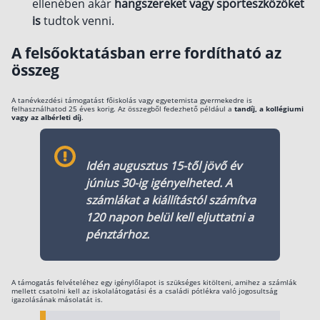
ellenében akár
hangszereket vagy sporteszközöket
is
tudtok venni.
A felsőoktatásban erre fordítható az
összeg
A tanévkezdési támogatást főiskolás vagy egyetemista gyermekedre is
felhasználhatod 25 éves korig. Az összegből fedezhető például a
tandíj, a kollégiumi
vagy az albérleti díj
.
Idén augusztus 15-től jövő év
június 30-ig igényelheted. A
számlákat a kiállítástól számítva
120 napon belül kell eljuttatni a
pénztárhoz.
A támogatás felvételéhez egy igénylőlapot is szükséges kitölteni, amihez a számlák
mellett csatolni kell az iskolalátogatási és a családi pótlékra való jogosultság
igazolásának másolatát is.