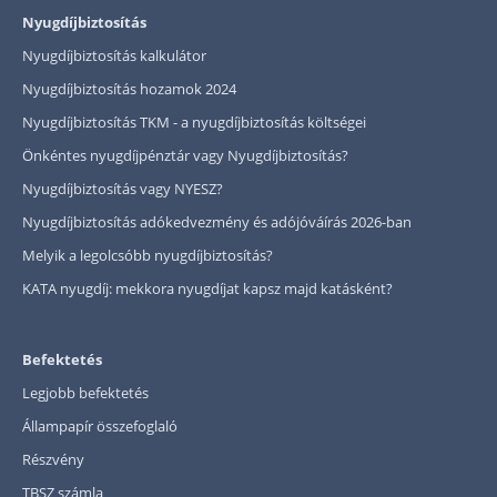
Nyugdíjbiztosítás
Nyugdíjbiztosítás kalkulátor
Nyugdíjbiztosítás hozamok 2024
Nyugdíjbiztosítás TKM - a nyugdíjbiztosítás költségei
Önkéntes nyugdíjpénztár vagy Nyugdíjbiztosítás?
Nyugdíjbiztosítás vagy NYESZ?
Nyugdíjbiztosítás adókedvezmény és adójóváírás 2026-ban
Melyik a legolcsóbb nyugdíjbiztosítás?
KATA nyugdíj: mekkora nyugdíjat kapsz majd katásként?
Befektetés
Legjobb befektetés
Állampapír összefoglaló
Részvény
TBSZ számla