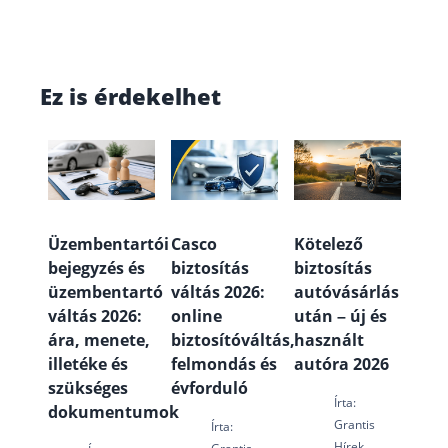
Ez is érdekelhet
Üzembentartói
Casco
Kötelező
bejegyzés és
biztosítás
biztosítás
üzembentartó
váltás 2026:
autóvásárlás
váltás 2026:
online
után – új és
ára, menete,
biztosítóváltás,
használt
illetéke és
felmondás és
autóra 2026
szükséges
évforduló
Írta:
dokumentumok
Grantis
Írta:
Hírek