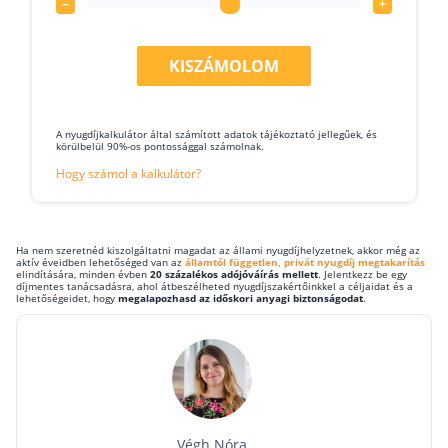
–
+
KISZÁMOLOM
A nyugdíjkalkulátor által számított adatok tájékoztató jellegűek, és
körülbelül 90%-os pontossággal számolnak.
Hogy számol a kalkulátor?
Ha nem szeretnéd kiszolgáltatni magadat az állami nyugdíjhelyzetnek, akkor még az
aktív éveidben lehetőséged van az
államtól független, privát nyugdíj megtakarítás
elindítására, minden évben
20 százalékos adójóváírás mellett
. Jelentkezz be egy
díjmentes tanácsadásra, ahol átbeszélheted nyugdíjszakértőinkkel a céljaidat és a
lehetőségeidet, hogy
megalapozhasd az időskori anyagi biztonságodat
.
Végh Nóra