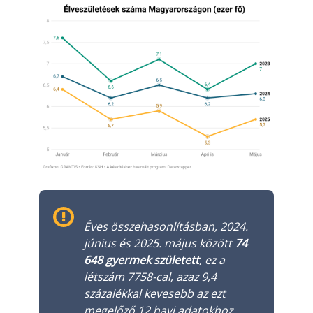
Csoportos életbiztosítás
Kockázati életbiztosítás 🛡
Euróalapú megtakarításos életbiztosítás
Megtakarítással kombinált életbiztosítás
Vegyes életbiztosítás
Befektetési egységekhez kötött életbiztosítás
Egészségbiztosítás
Egészségbiztosítás cégeknek
Éves összehasonlításban, 2024.
Magán egészségbiztosítás 💊
június és 2025. május között
74
Betegbiztosítás
648 gyermek született
, ez a
létszám 7758-cal, azaz 9,4
Egészségpénztár – Spórolj évi akár 150 ezer forin
százalékkal kevesebb az ezt
Egészségbiztosítás kalkulátor
megelőző 12 havi adatokhoz