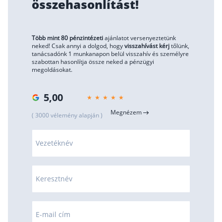
összehasonlítást!
Több mint 80 pénzintézeti
ajánlatot versenyeztetünk
neked! Csak annyi a dolgod, hogy
visszahívást kérj
tőlünk,
tanácsadónk 1 munkanapon belül visszahív és személyre
szabottan hasonlítja össze neked a pénzügyi
megoldásokat.
5,00
Megnézem
( 3000 vélemény alapján )
Vezetéknév
Keresztnév
E-mail cím