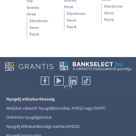
Grantis
Írta:
Ellenőrizte:
Hírek
Grantis
Veres
Ellenőrizte:
Hírek
Patrik
Veres
Ellenőrizte:
Patrik
Veres
Patrik
Nyugdíj előtakarékosság
Melyiket válaszd? Nyugdíjbiztosítás, NYESZ vagy ÖNYP?
Önkéntes nyugdíjpénztár
Nyugdíj előtakarékossági számla (NYESZ)
Nyugdíj tanácsadás