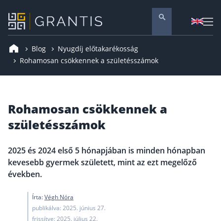
Blog
Nyugdíj előtakarékosság
Pénzügyi tanácsadás
Rohamosan csökkennek a születésszámok
Vállalati szolgáltatások
Nyugdíj előtakarékosság
Rohamosan csökkennek a
Önkéntes nyugdíjpénztár
születésszámok
Melyiket válaszd? Nyugdíjbiztosítás, NYESZ vagy
Nyugdíj előtakarékossági számla (NYESZ)
2025 és 2024 első 5 hónapjában is minden hónapban
Nyugdíj tanácsadás 🪙
kevesebb gyermek született, mint az ezt megelőző
Nyugdíj megtakarítás – Így válassz
években.
Magánnyugdíjpénztár összefoglaló
Írta:
Végh Nóra
Nyugdíjkorhatár táblázat és útmutató
publikálva: 2025. június 27.
frissítve: 2025. július 22.