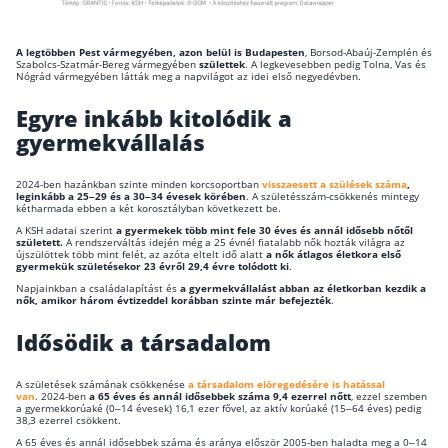
Szabad felhasználású hitel
A legtöbben Pest vármegyében, azon belül is Budapesten
, Borsod-Abaúj-Zemplén és
Lakáshitel
Szabolcs-Szatmár-Bereg vármegyében
születtek
. A legkevesebben pedig Tolna, Vas és
Nógrád vármegyében látták meg a napvilágot az idei első negyedévben.
Hitelkiváltás
Egyre inkább kitolódik a
Babaváró hitel
gyermekvállalás
Vagyonbiztosítások
2024-ben hazánkban szinte minden korcsoportban
visszaesett a szülések száma
,
leginkább a 25–29 és a 30–34 évesek körében
. A születésszám-csökkenés mintegy
kétharmada ebben a két korosztályban következett be.
Kötelező biztosítás (KGFB)
A KSH adatai szerint
a gyermekek több mint fele 30 éves és annál idősebb nőtől
született.
A rendszerváltás idején még a 25 évnél fiatalabb nők hozták világra az
Casco
újszülöttek több mint felét, az azóta eltelt idő alatt
a nők átlagos életkora első
gyermekük születésekor 23 évről 29,4 évre tolódott ki
.
Utasbiztosítás
Napjainkban a családalapítást és
a gyermekvállalást abban az életkorban kezdik a
nők, amikor három évtizeddel korábban szinte már befejezték
.
Lakásbiztosítás útmutató – Hogyan válassz?
Idősödik a társadalom
Lakásbiztosítás: válaszok az 50 leggyakoribb kér
Minősített Fogyasztóbarát Otthonbiztosítás útm
A születések számának csökkenése
a társadalom elöregedésére is hatással
van
. 2024-ben
a 65 éves és annál idősebbek száma 9,4 ezerrel nőtt
, ezzel szemben
a gyermekkorúaké (0–14 évesek) 16,1 ezer fővel, az aktív korúaké (15–64 éves) pedig
38,3 ezerrel csökkent.
Blog
A 65 éves és annál idősebbek száma és aránya először 2005-ben haladta meg a 0–14