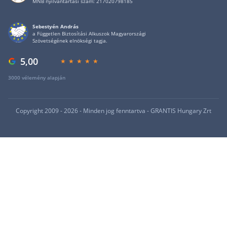
MNB nyilvántartási szám: 217020798185
Sebestyén András
a Független Biztosítási Alkuszok Magyarországi
Szövetségének elnökségi tagja.
5,00
3000 vélemény alapján
Privacy policy
Copyright 2009 - 2026 - Minden jog fenntartva - GRANTIS Hungary Zrt
We use cookies
We may place these for analysis of our visitor data, to improve our website,
show personalised content and to give you a great website experience. For
more information about the cookies we use open the settings.
Accept all
No, adjust