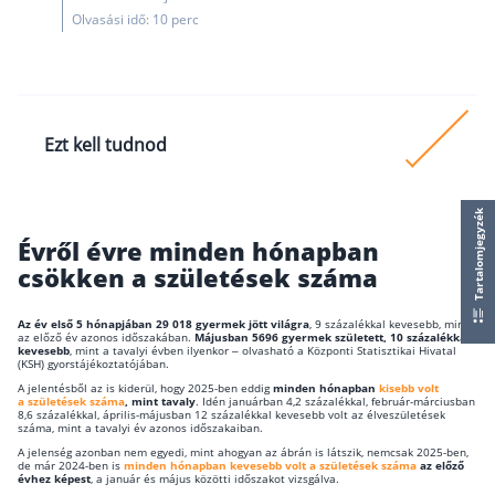
Nyugdíj kisokos – A magyar nyugdíjrendszer mű
Olvasási idő: 10 perc
Egyszerű Állami Nyugdíjkalkulátor
Önkéntes Nyugdíjpénztárak hozamai
Nyugdíjbiztosítás
Ezt kell tudnod
Nyugdíjbiztosítás vagy NYESZ? Melyik a jobb?
Melyik a legolcsóbb nyugdíjbiztosítás?
Idén eddig minden hónapban kevesebb gyerme
Tartalomjegyzék
született, mint tavaly.
Önkéntes nyugdíjpénztár vagy Nyugdíjbiztosítás
Évről évre minden hónapban
Egy év távlatában közel 10 százalékkal kevesebb
csökken a születések száma
Nyugdíjbiztosítás adókedvezmény és adójóváírá
gyermek jött világra.
KATA Nyugdíj: így használd ki az adókedvezmény
Az év első 5 hónapjában 29 018 gyermek jött világra
, 9 százalékkal kevesebb, mint
A születésszámok csökkenése a nyugdíjadra is
az előző év azonos időszakában.
Májusban 5696 gyermek született, 10 százalékkal
Nyugdíjbiztosítás kalkulátor
kevesebb
, mint a tavalyi évben ilyenkor – olvasható a Központi Statisztikai Hivatal
hatással lehet. Gondoskodj időben arról, hogy
(KSH) gyorstájékoztatójában.
Nyugdíjbiztosítás hozamok
legyen privát nyugdíjad.
A jelentésből az is kiderül, hogy 2025-ben eddig
minden hónapban
kisebb volt
Nyugdíjbiztosítás költségek
a születések száma
, mint tavaly
. Idén januárban 4,2 százalékkal, február-márciusban
8,6 százalékkal, április-májusban 12 százalékkal kevesebb volt az élveszületések
száma, mint a tavalyi év azonos időszakaiban.
Életbiztosítások
A jelenség azonban nem egyedi, mint ahogyan az ábrán is látszik, nemcsak 2025-ben,
de már 2024-ben is
minden hónapban kevesebb volt a születések száma
az előző
évhez képest
, a január és május közötti időszakot vizsgálva.
Balesetbiztosítás