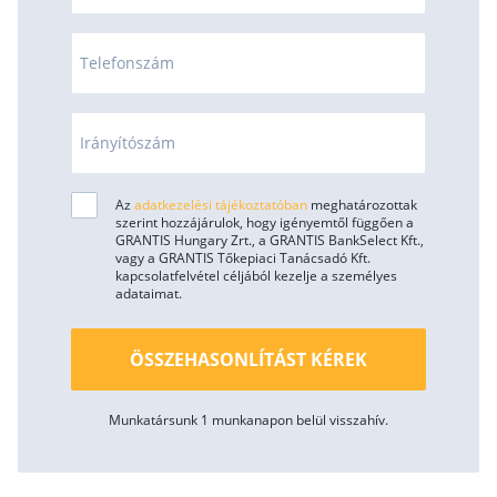
Telefonszám
Irányítószám
Az
adatkezelési tájékoztatóban
meghatározottak
szerint hozzájárulok, hogy igényemtől függően a
GRANTIS Hungary Zrt., a GRANTIS BankSelect Kft.,
vagy a GRANTIS Tőkepiaci Tanácsadó Kft.
kapcsolatfelvétel céljából kezelje a személyes
adataimat.
ÖSSZEHASONLÍTÁST KÉREK
Munkatársunk 1 munkanapon belül visszahív.