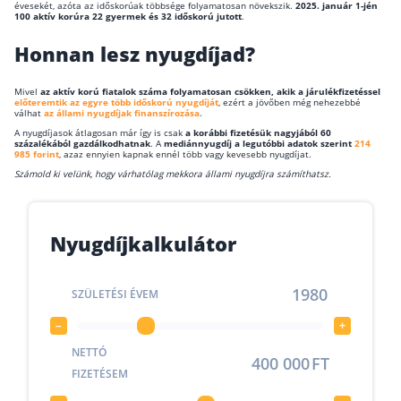
évesekét, azóta az időskorúak többsége folyamatosan növekszik.
2025. január 1-jén
100 aktív korúra 22 gyermek és 32 időskorú jutott
.
Rólunk
Honnan lesz nyugdíjad?
Kapcsolat
Mivel
az aktív korú fiatalok száma folyamatosan csökken, akik a járulékfizetéssel
Karrier
előteremtik az egyre több időskorú nyugdíját
, ezért a jövőben még nehezebbé
válhat
az állami nyugdíjak finanszírozása
.
A nyugdíjasok átlagosan már így is csak
a korábbi fizetésük nagyjából 60
százalékából gazdálkodhatnak
. A
mediánnyugdíj a legutóbbi adatok szerint
214
985 forint
, azaz ennyien kapnak ennél több vagy kevesebb nyugdíjat.
Számold ki velünk, hogy várhatólag mekkora állami nyugdíjra számíthatsz.
Nyugdíjkalkulátor
SZÜLETÉSI ÉVEM
–
+
NETTÓ
FT
FIZETÉSEM