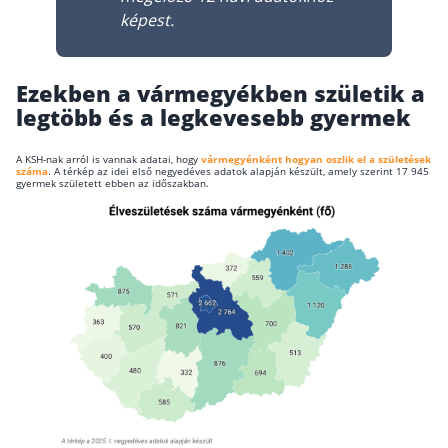
képest.
Befektetés
Állampapír
Ezekben a vármegyékben születik a
Legjobb befektetés
legtöbb és a legkevesebb gyermek
Részvény vásárlás
A KSH-nak arról is vannak adatai, hogy
vármegyénként hogyan oszlik el a születések
Befektetési alapok
száma
. A térkép az idei első negyedéves adatok alapján készült, amely szerint 17 945
gyermek született ebben az időszakban.
TBSZ számla
ETF
Gyermek megtakarítás
Babakötvény kisokos 👶
Lakástakarék
Hitel
Vállalkozói hitel