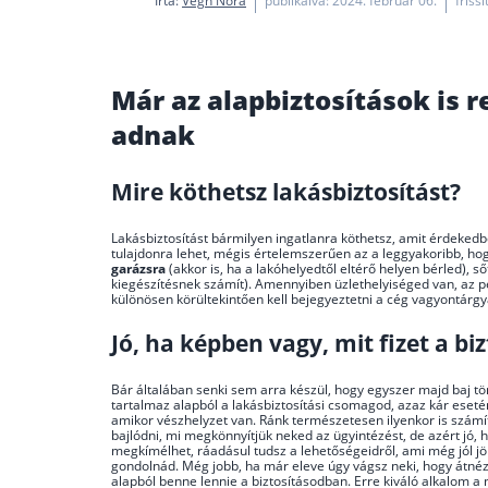
Írta:
Végh Nóra
publikálva: 2024. február 06.
friss
Már az alapbiztosítások is
adnak
Mire köthetsz lakásbiztosítást?
Lakásbiztosítást bármilyen ingatlanra köthetsz, amit érdekedb
tulajdonra lehet, mégis értelemszerűen az a leggyakoribb, hog
garázsra
(akkor is, ha a lakóhelyedtől eltérő helyen bérled), 
kiegészítésnek számít). Amennyiben üzlethelyiséged van, az pe
különösen körültekintően kell bejegyeztetni a cég vagyontárgya
Jó, ha képben vagy, mit fizet a biz
Bár általában senki sem arra készül, hogy egyszer majd baj tö
tartalmaz alapból a lakásbiztosítási csomagod, azaz kár esetén 
amikor vészhelyzet van. Ránk természetesen ilyenkor is szám
bajlódni, mi megkönnyítjük neked az ügyintézést, de azért jó, h
megkímélhet, ráadásul tudsz a lehetőségeidről, ami még jól jöh
gondolnád. Még jobb, ha már eleve úgy vágsz neki, hogy átnéz
alapból benne lennie a biztosításodban. Erre kiváló alkalom a