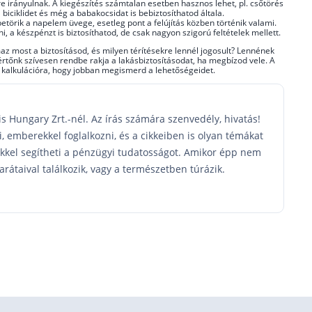
e irányulnak. A kiegészítés számtalan esetben hasznos lehet, pl. csőtörés
 biciklidet és még a babakocsidat is bebiztosíthatod általa.
betörik a napelem üvege, esetleg pont a felújítás közben történik valami.
i, a készpénzt is biztosíthatod, de csak nagyon szigorú feltételek mellett.
z most a biztosításod, és milyen térítésekre lennél jogosult? Lennének
rtőnk szívesen rendbe rakja a lakásbiztosításodat, ha megbízod vele. A
s kalkulációra, hogy jobban megismerd a lehetőségeidet.
is Hungary Zrt.-nél. Az írás számára szenvedély, hivatás!
, emberekkel foglalkozni, és a cikkeiben is olyan témákat
ekkel segítheti a pénzügyi tudatosságot. Amikor épp nem
 barátaival találkozik, vagy a természetben túrázik.