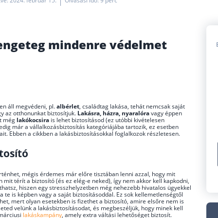
ítve: 2024. február 15.
Olvasási idő: 9 perc
 rengeteg mindenre védelmet
en áll megvédeni, pl.
albérlet
, családtag lakása, tehát nemcsak saját
y az otthonunkat biztosítjuk.
Lakásra, házra, nyaralóra
vagy éppen
sőt még
lakókocsira
is lehet biztosításod (ez utóbbi kivételesen
dig már a vállalkozásbiztosítás kategóriájába tartozik, ez esetben
it. Ebben a cikkben a lakásbiztosításokkal foglalkozok részletesen.
tosító
rténhet, mégis érdemes már előre tisztában lenni azzal, hogy mit
mit térít a biztosító (és ez elég-e neked), így nem akkor kell kapkodni,
íthatsz, hiszen egy stresszhelyzetben még nehezebb hivatalos ügyekkel
a te is képben vagy a saját biztosításoddal. Ez sok kellemetlenségtől
et, mert olyan esetekben is fizethet a biztosító, amire elsőre nem is
eted velünk a lakásbiztosításodat, és megbeszéljük, hogy minek kell
 márciusi
lakáskampány
, amely extra váltási lehetőséget biztosít.