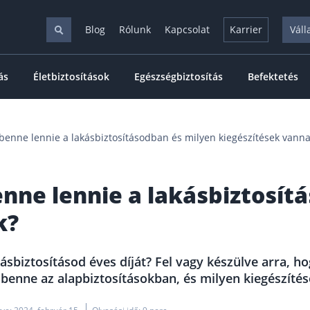
Blog
Rólunk
Kapcsolat
Karrier
Váll
ás
Életbiztosítások
Egészségbiztosítás
Befektetés
 benne lennie a lakásbiztosításodban és milyen kiegészítések vann
enne lennie a lakásbiztosít
k?
sbiztosításod éves díját? Fel vagy készülve arra, ho
benne az alapbiztosításokban, és milyen kiegészítés