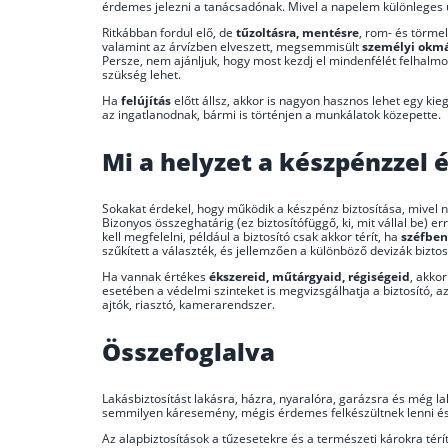
érdemes jelezni a tanácsadónak. Mivel a napelem különleges üv
Ritkábban fordul elő, de
tűzoltásra, mentésre
, rom- és törmel
valamint az árvízben elveszett, megsemmisült
személyi okm
Persze, nem ajánljuk, hogy most kezdj el mindenfélét felhalmo
szükség lehet.
Ha
felújítás
előtt állsz, akkor is nagyon hasznos lehet egy kieg
az ingatlanodnak, bármi is történjen a munkálatok közepette.
Mi a helyzet a készpénzzel 
Sokakat érdekel, hogy működik a készpénz biztosítása, mivel n
Bizonyos összeghatárig (ez biztosítófüggő, ki, mit vállal be) 
kell megfelelni, például a biztosító csak akkor térít, ha
széfbe
szűkített a választék, és jellemzően a különböző devizák biztos
Ha vannak értékes
ékszereid, műtárgyaid, régiségeid
, akko
esetében a védelmi szinteket is megvizsgálhatja a biztosító, 
ajtók, riasztó, kamerarendszer.
Összefoglalva
Lakásbiztosítást lakásra, házra, nyaralóra, garázsra és még la
semmilyen káresemény, mégis érdemes felkészültnek lenni és 
Az alapbiztosítások a tűzesetekre és a természeti károkra térít