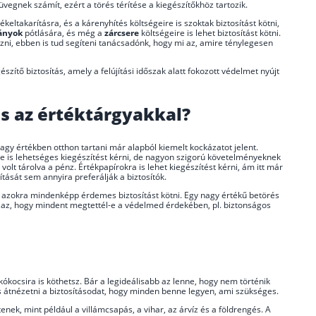
egnek számít, ezért a törés térítése a kiegészítőkhöz tartozik.
ékeltakarításra, és a kárenyhítés költségeire is szoktak biztosítást kötni,
ányok
pótlására, és még a
zárcsere
költségeire is lehet biztosítást kötni.
zni, ebben is tud segíteni tanácsadónk, hogy mi az, amire ténylegesen
észítő biztosítás, amely a felújítási időszak alatt fokozott védelmet nyújt
és az értéktárgyakkal?
agy értékben otthon tartani már alapból kiemelt kockázatot jelent.
erre is lehetséges kiegészítést kérni, de nagyon szigorú követelményeknek
n
volt tárolva a pénz. Értékpapírokra is lehet kiegészítést kérni, ám itt már
ítását sem annyira preferálják a biztosítók.
r azokra mindenképp érdemes biztosítást kötni. Egy nagy értékű betörés
azaz, hogy mindent megtettél-e a védelmed érdekében, pl. biztonságos
kókocsira is köthetsz. Bár a legideálisabb az lenne, hogy nem történik
átnézetni a biztosításodat, hogy minden benne legyen, ami szükséges.
enek, mint például a villámcsapás, a vihar, az árvíz és a földrengés. A