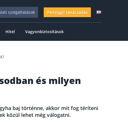
alati szolgáltatások
Pénzügyi tanácsadás
Hitel
Vagyonbiztosítások
ak?
ásodban és milyen
gyha baj történne, akkor mit fog téríteni
ek közül lehet még válogatni.