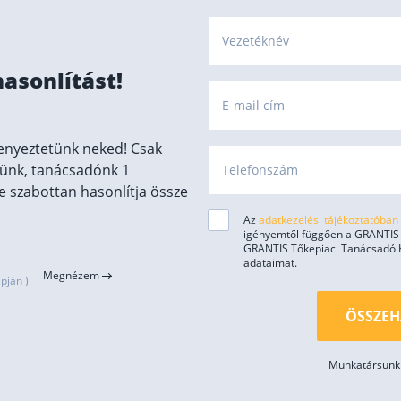
Vezetéknév
hasonlítást!
E-mail cím
enyeztetünk neked! Csak
ünk, tanácsadónk 1
Telefonszám
 szabottan hasonlítja össze
Az
adatkezelési tájékoztatóban
igényemtől függően a GRANTIS H
GRANTIS Tőkepiaci Tanácsadó Kft
adataimat.
Megnézem
pján )
ÖSSZEH
Munkatársunk 