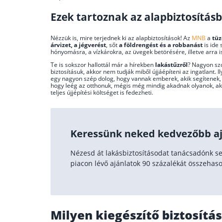
Ezek tartoznak az alapbiztosítás
Nézzük is, mire terjednek ki az alapbiztosítások! Az
MNB
a
tüz
árvizet, a jégverést
, sőt
a földrengést és a robbanást
is ide 
hónyomásra, a vízkárokra, az üvegek betörésére, illetve arra i
Te is sokszor hallottál már a hírekben
lakástűzről
? Nagyon szo
biztosításuk, akkor nem tudják miből újjáépíteni az ingatlant.
egy nagyon szép dolog, hogy vannak emberek, akik segítenek,
hogy leég az otthonuk, mégis még mindig akadnak olyanok, aki
teljes újjépítési költséget is fedezheti.
Keressünk neked kedvezőbb aj
Nézesd át lakásbiztosításodat tanácsadónk se
piacon lévő ajánlatok 90 százalékát összehaso
Milyen kiegészítő biztosítá