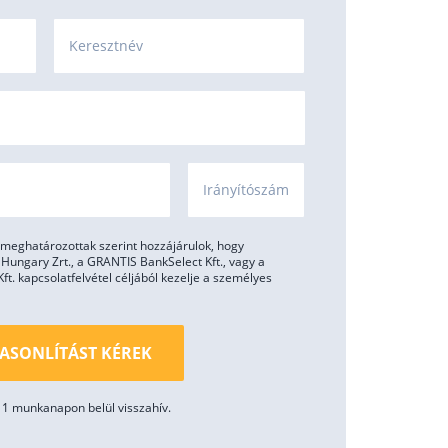
Keresztnév
Irányítószám
meghatározottak szerint hozzájárulok, hogy
ungary Zrt., a GRANTIS BankSelect Kft., vagy a
. kapcsolatfelvétel céljából kezelje a személyes
ASONLÍTÁST KÉREK
1 munkanapon belül visszahív.