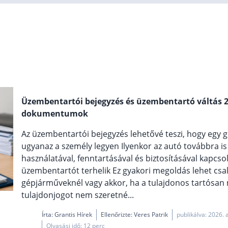
Üzembentartói bejegyzés és üzembentartó váltás 20
dokumentumok
Az üzembentartói bejegyzés lehetővé teszi, hogy egy
ugyanaz a személy legyen Ilyenkor az autó továbbra i
használatával, fenntartásával és biztosításával kapcs
üzembentartót terhelik Ez gyakori megoldás lehet csa
gépjárműveknél vagy akkor, ha a tulajdonos tartósan 
tulajdonjogot nem szeretné...
Írta:
Grantis Hírek
Ellenőrizte: Veres Patrik
publikálva: 2026. 
Olvasási idő: 12 perc