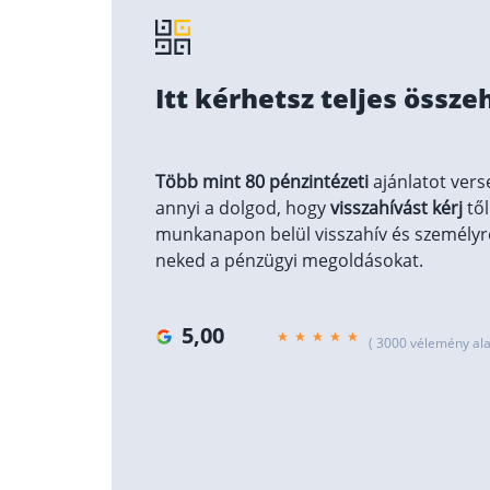
Itt kérhetsz teljes össze
Több mint 80 pénzintézeti
ajánlatot vers
annyi a dolgod, hogy
visszahívást kérj
től
munkanapon belül visszahív és személyre
neked a pénzügyi megoldásokat.
5,00
( 3000 vélemény ala