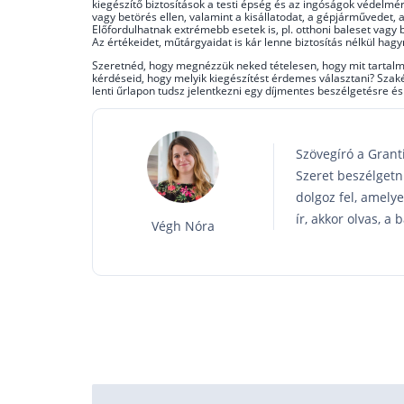
kiegészítő biztosítások a testi épség és az ingóságok védelmér
vagy betörés ellen, valamint a kisállatodat, a gépjárművedet, a
Előfordulhatnak extrémebb esetek is, pl. otthoni baleset vagy 
Az értékeidet, műtárgyaidat is kár lenne biztosítás nélkül hagyn
Szeretnéd, hogy megnézzük neked tételesen, hogy mit tartalma
kérdéseid, hogy melyik kiegészítést érdemes választani? Szaké
lenti űrlapon tudsz jelentkezni egy díjmentes beszélgetésre é
Szövegíró a Grant
Szeret beszélgetni
dolgoz fel, amely
ír, akkor olvas, a
Végh Nóra