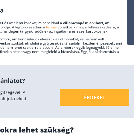
ba
et
és az elemi károkat, mint például
a villámcsapást, a vihart, az
sorolja. A legtöbb esetben a
térítés
vonatkozik még a felhőszakadásra, a
s, ha idegen tárgyak rádőlnek az ingatlanra és ezzel kárt okoznak.
morú, amikor családok elvesztik az otthonukat, és ha nem volt
 Ilyenkor szoktak elindulni a gyűjtések és társadalmi kezdeményezések, ami
 de nem lehet csak erre alapozni. Az emberek egyik legnagyobb félelme,
knek nincsen vagy nem megfelelő a biztosítása. Egy jó lakásbiztosítás a
ánlatot?
gítségével. A
ÉRDEKEL
nlítjuk neked.
sokra lehet szükség?