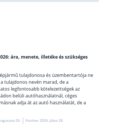
26: ára, menete, illetéke és szükséges
 gépjármű tulajdonosa és üzembentartója ne
s a tulajdonos nevén marad, de a
olatos legfontosabb kötelezettségek az
ládon belüli autóhasználatnál, céges
másnak adja át az autó használatát, de a
augusztus 03.
frissítve: 2026. július 28.