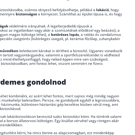
biztosításodba, számos tényező befolyásolhatja, például a
lokáció
, hogy
 mennyire
biztonságos
a környezet. Számíthat az épület típusa is, és hogy
ságok
védelmére irányulnak. A legelterjedtebb típusok a
rt okoz az ingatlanban vagy akár a szomszédnak előidézel egy beázást), a
nagyon magas költsége lehet), a
betöréses lopás
, a rablás és vandalizmus
speciális üvegtörés (különleges üvegek, pl. kerámia főzőlap, zuhanykabin
rművedben
keletkezett károkat is térítheti a biztosító. Ugyanez vonatkozik
an tartott vagyontárgyaidra, valamint a sportfelszereléseidet is védheted
. Ez mind élethelyzetfüggő, hogy neked éppen mire van szükséged.
biztosításodban, ami fontos lehet, viszont semmiért ne fizess
érdemes gondolnod
s lehet kombinálni, ez azért lehet fontos, mert sajnos még mindig nagyon
t munkahelyi balesetben. Persze, ne gondoljunk egyből a legrosszabbra,
gy házimunka, különösen háztartási gép kezelése közben sérül meg, ami
 biztosításod.
ak lakásbiztosításon keresztül tudsz biztosítási kötni. Ha történik valami
 a borsos állatorvosi költséget. Egy kisállat vérvétel vagy röntgen akár
ánrendelőkben.
kiegészítést kérni, ha nincs benne az alapcsomagban, ezt mindenképp