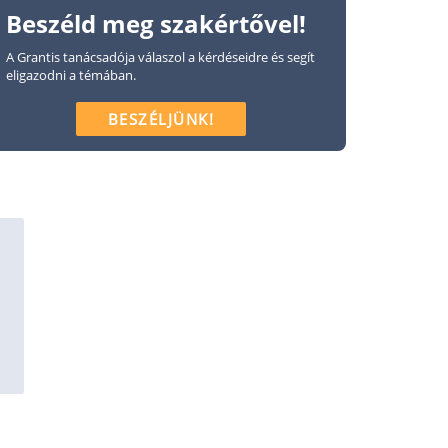
Beszéld meg szakértővel!
A Grantis tanácsadója válaszol a kérdéseidre és segít
eligazodni a témában.
BESZÉLJÜNK!