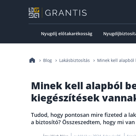
Nyugdíj előtakarékosság
Nyugdíjbiztosít
Blog
Lakásbiztosítás
Minek kell alapból
Minek kell alapból b
kiegészítések vanna
Tudod, hogy pontosan mire fizeted a laká
a biztosító? Összeszedtem, hogy mi van 