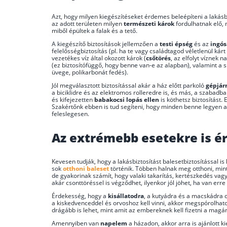
Azt, hogy milyen kiegészítéseket érdemes beleépíteni a lakás
az adott területen milyen
természeti károk
fordulhatnak elő,
miből épültek a falak és a tető.
A kiegészítő biztosítások jellemzően a
testi épség
és az
ingó
felelősségbiztosítás (pl. ha te vagy családtagod véletlenül ká
vezetékes víz által okozott károk (
csőtörés
, az elfolyt víznek 
(ez biztosítófüggő, hogy benne van-e az alapban), valamint a 
üvege, polikarbonát fedés).
Jól megválasztott biztosítással akár a ház előtt parkoló
gépjá
a biciklidre és az elektromos rolleredre is, és más, a szabadb
és kifejezetten
babakocsi lopás ellen
is köthetsz biztosítást
Szakértőnk ebben is tud segíteni, hogy minden benne legyen a 
feleslegesen.
Az extrémebb esetekre is 
Kevesen tudják, hogy a lakásbiztosítást balesetbiztosítással i
sok
otthoni baleset
történik. Többen halnak meg otthoni, min
de gyakorinak számít, hogy valaki takarítás, kertészkedés va
akár csonttöréssel is végződhet, ilyenkor jól jöhet, ha van erre
Érdekesség, hogy a
kisállatodra
, a kutyádra és a macskádra cs
a kiskedvenceddel és orvoshoz kell vinni, akkor megspórolhatod
drágább is lehet, mint amit az embereknek kell fizetni a mag
Amennyiben van
napelem
a házadon, akkor arra is ajánlott 