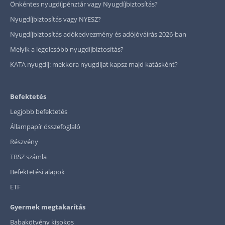
Önkéntes nyugdíjpénztár vagy Nyugdíjbiztosítás?
Nyugdíjbiztosítás vagy NYESZ?
Nyugdíjbiztosítás adókedvezmény és adójóváírás 2026-ban
Melyik a legolcsóbb nyugdíjbiztosítás?
KATA nyugdíj: mekkora nyugdíjat kapsz majd katásként?
Befektetés
Legjobb befektetés
Állampapír összefoglaló
Részvény
TBSZ számla
Befektetési alapok
ETF
Gyermek megtakarítás
Babakötvény kisokos