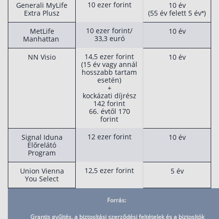
10 ezer forint
Generali MyLife
10 év
Extra Plusz
(55 év felett 5 év*)
Befektetés
10 ezer forint/
MetLife
10 év
Állampapír
33,3 euró
Manhattan
Legjobb befektetés
14,5 ezer forint
NN Visio
10 év
(15 év vagy annál
Részvény vásárlás
hosszabb tartam
esetén)
Befektetési alapok
+
kockázati díjrész
TBSZ számla
142 forint
66. évtől 170
ETF
forint
Gyermek megtakarítás
12 ezer forint
Signal Iduna
10 év
Előrelátó
Babakötvény kisokos 👶
Program
Lakástakarék
12,5 ezer forint
Union Vienna
5 év
You Select
Hitel
Forrás:
Vállalkozói hitel
Grantis gyűjtés, a biztosítási szerződési feltételek és a biztosítók