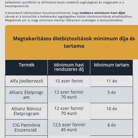
befektetési portfóliót te állíthatod össze szakértő segítségével és magasabb is a
Érdemes magasabb rendszeres díjjal
hozampotenciál.
Csoportos életbiztosítás
takarékoskodni a valódi vagyonépítéshez.
A következő táblázatban összehasonlítottuk, hogy
mekkora minimum havi díjat
várnak el a biztosítók a befektetési egységekhez kötött életbiztosítások elindításához.
Megnéztük azt is, hogy minimum mennyi időtartam szükséges a biztosításokhoz.
Kockázati életbiztosítás 🛡
A minimum tartam jellemzően 5 és 11 év köz
Euróalapú megtakarításos életbiztosítás
alakul.
Megtakarításos életbiztosítások minimum díja és
Megtakarítással kombinált életbiztosítás
Akár 25 millió forinttal több pénzed lehet, ha
tartama
havi 10 ezer forint helyett havi 50 ezer forint
Vegyes életbiztosítás
raksz félre.
Befektetési egységekhez kötött életbiztosítás
Termék
Minimum havi
Minimum tartam
rendszeres díj
Egészségbiztosítás
Alfa Jövőtervező
15 ezer forint
11 év
Egészségbiztosítás cégeknek
12 ezer forint/
Allianz Életprogr
5 év
70 euró
am
Magán egészségbiztosítás 💊
12 ezer forint/
Allianz Bónusz
10 év
Betegbiztosítás
70 euró
Életprogram
Egészségpénztár – Spórolj évi akár 150 ezer forin
12,5 ezer forint/
CIG Pannónia
8 év
45 euró
EsszenciaE
Egészségbiztosítás kalkulátor