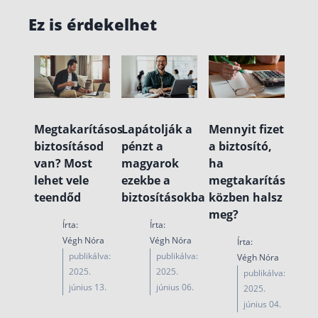
Ez is érdekelhet
Megtakarításos
Lapátolják a
Mennyit fizet
biztosításod
pénzt a
a biztosító,
van? Most
magyarok
ha
lehet vele
ezekbe a
megtakarítás
teendőd
biztosításokba
közben halsz
meg?
Írta:
Írta:
Végh Nóra
Végh Nóra
Írta:
publikálva:
publikálva:
Végh Nóra
2025.
2025.
publikálva:
június 13.
június 06.
2025.
június 04.