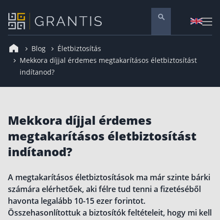
Blog
Életbiztosítás
Pénzügyi tanácsadás
Mekkora díjjal érdemes megtakarításos életbiztosítást
indítanod?
Vállalati szolgáltatások
Nyugdíj előtakarékosság
Önkéntes nyugdíjpénztár
Mekkora díjjal érdemes
Melyiket válaszd? Nyugdíjbiztosítás, NYESZ vagy
megtakarításos életbiztosítást
Nyugdíj előtakarékossági számla (NYESZ)
indítanod?
Nyugdíj tanácsadás 🪙
Nyugdíj megtakarítás – Így válassz
A megtakarításos életbiztosítások ma már szinte bárki
számára elérhetőek, aki félre tud tenni a fizetéséből
Magánnyugdíjpénztár összefoglaló
havonta legalább 10-15 ezer forintot.
Nyugdíjkorhatár táblázat és útmutató
Összehasonlítottuk a biztosítók feltételeit, hogy mi kell