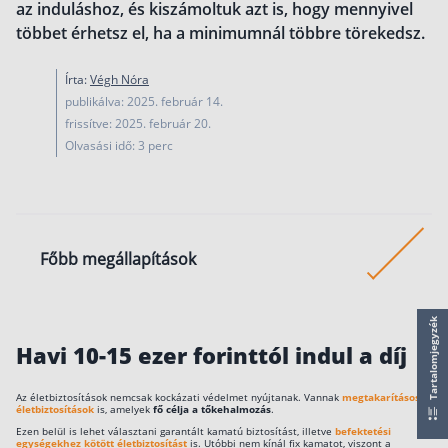
Nyugdíj kisokos – A magyar nyugdíjrendszer mű
az induláshoz, és kiszámoltuk azt is, hogy mennyivel
többet érhetsz el, ha a minimumnál többre törekedsz.
Egyszerű Állami Nyugdíjkalkulátor
Önkéntes Nyugdíjpénztárak hozamai
Írta:
Végh Nóra
publikálva: 2025. február 14.
Nyugdíjbiztosítás
frissítve: 2025. február 20.
Nyugdíjbiztosítás vagy NYESZ? Melyik a jobb?
Olvasási idő: 3 perc
Melyik a legolcsóbb nyugdíjbiztosítás?
Önkéntes nyugdíjpénztár vagy Nyugdíjbiztosítás
Nyugdíjbiztosítás adókedvezmény és adójóváírá
Főbb megállapítások
KATA Nyugdíj: így használd ki az adókedvezmény
Nyugdíjbiztosítás kalkulátor
Akár 25 millió forinttal több pénzed lehet, ha
Tartalomjegyzék
Nyugdíjbiztosítás hozamok
havi 10 ezer forint helyett havi 50 ezer forint
Havi 10-15 ezer forinttól indul a díj
Nyugdíjbiztosítás költségek
raksz félre.
Az életbiztosítások nemcsak kockázati védelmet nyújtanak. Vannak
megtakarításos
Havi 10-15 ezer forinttól is lehet
Életbiztosítások
életbiztosítások
is, amelyek
fő célja a tőkehalmozás
.
megtakarításos életbiztosítást indítani.
Ezen belül is lehet választani garantált kamatú biztosítást, illetve
befektetési
egységekhez kötött életbiztosítást
is. Utóbbi nem kínál fix kamatot, viszont a
Balesetbiztosítás