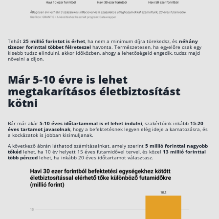
Rólunk
Kapcsolat
Tehát
25 millió forintot is érhet
, ha nem a minimum díjra törekedsz, és
néhány
tízezer forinttal többet félreteszel
havonta. Természetesen, ha egyelőre csak egy
Karrier
kisebb tudsz elindulni, akkor időközben, ahogy a lehetőségeid engedik, tudsz majd
növelni a díjon.
Már 5-10 évre is lehet
megtakarításos életbiztosítást
kötni
Bár már akár
5-10 éves időtartammal is el lehet indulni
, szakértőink inkább
15-20
éves tartamot javasolnak
, hogy a befektetésnek legyen elég ideje a kamatozásra, és
a kockázatok is jobban kisimuljanak.
A következő ábrán láthatod számításainkat, amely szerint
5 millió forinttal nagyobb
tőkéd
lehet, ha 10 év helyett 15 éves futamidővel tervel, és közel
13 millió forinttal
több pénzed
lehet, ha inkább 20 éves időtartamot választasz.