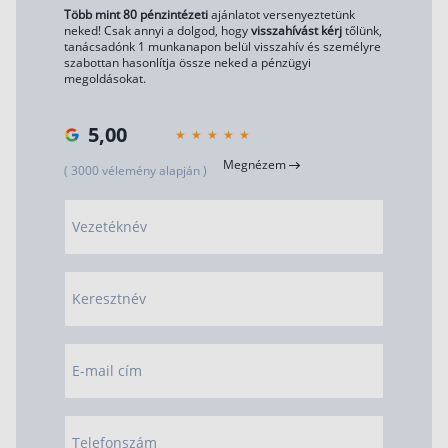
Több mint 80 pénzintézeti
ajánlatot versenyeztetünk
neked! Csak annyi a dolgod, hogy
visszahívást kérj
tőlünk,
tanácsadónk 1 munkanapon belül visszahív és személyre
szabottan hasonlítja össze neked a pénzügyi
megoldásokat.
5,00
Megnézem
( 3000 vélemény alapján )
Vezetéknév
Keresztnév
E-mail cím
Telefonszám