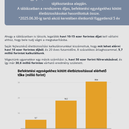
tájékoztatása alapján.
Szabad felhasználású hitel
A táblázatban a rendszeres díjas, befektetési egységekhez kötött
életbiztosításokat hasonlítottuk össze.
Lakáshitel
*2025.06.30-ig tartó akció keretében életkortól függetlenül 5 év
Hitelkiváltás
Babaváró hitel
Ahogy a táblázatban is látszik, legalább
havi 10-15 ezer forintos díjat
kell vállalni
ahhoz, hogy bele tudj vágni a megtakarításba.
Saját fejlesztésű életbiztosítási kalkulátorunkkal kiszámoltuk, hogy
mit lehet elérni
Vagyonbiztosítások
havi 10 ezer forintos díjból
, és 20 éves futamidőre, 8 százalékos átlaghozammal,
5,7
millió forintot kalkuláltunk
.
Végeztünk ugyanakkor egy másik számítást is,
havi 50 ezer forint félrerakásával
, és
Kötelező biztosítás (KGFB)
így már
30,6 millió forintos
várható eredmény született.
Casco
Utasbiztosítás
Lakásbiztosítás útmutató – Hogyan válassz?
Lakásbiztosítás: válaszok az 50 leggyakoribb kér
Minősített Fogyasztóbarát Otthonbiztosítás útm
Blog