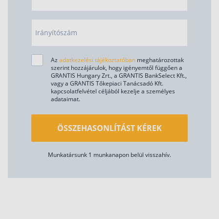
Irányítószám
Az
adatkezelési tájékoztatóban
meghatározottak
szerint hozzájárulok, hogy igényemtől függően a
GRANTIS Hungary Zrt., a GRANTIS BankSelect Kft.,
vagy a GRANTIS Tőkepiaci Tanácsadó Kft.
kapcsolatfelvétel céljából kezelje a személyes
adataimat.
ÖSSZEHASONLÍTÁST KÉREK
Munkatársunk 1 munkanapon belül visszahív.