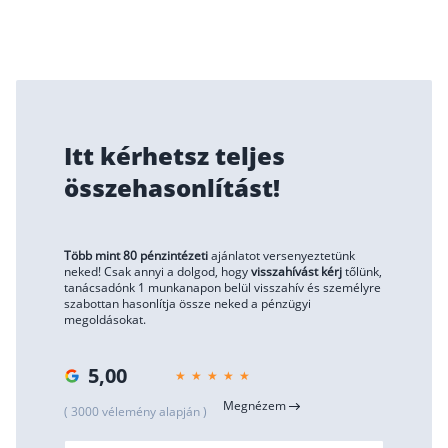
Szabad felhasználású hitel
Lakáshitel
Hitelkiváltás
Babaváró hitel
Itt kérhetsz teljes
Vagyonbiztosítások
összehasonlítást!
Kötelező biztosítás (KGFB)
Casco
Több mint 80 pénzintézeti
ajánlatot versenyeztetünk
neked! Csak annyi a dolgod, hogy
visszahívást kérj
tőlünk,
Utasbiztosítás
tanácsadónk 1 munkanapon belül visszahív és személyre
szabottan hasonlítja össze neked a pénzügyi
Lakásbiztosítás útmutató – Hogyan válassz?
megoldásokat.
Lakásbiztosítás: válaszok az 50 leggyakoribb kér
5,00
Minősített Fogyasztóbarát Otthonbiztosítás útm
Megnézem
( 3000 vélemény alapján )
Blog