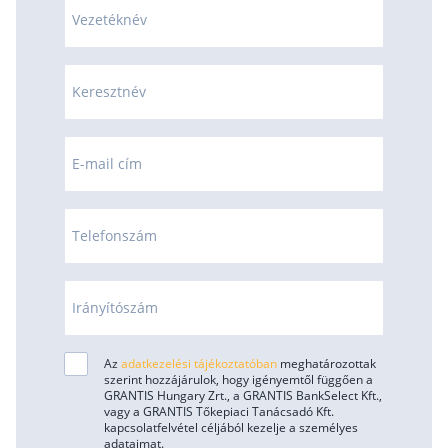
Vezetéknév
Rólunk
Kapcsolat
Keresztnév
Karrier
E-mail cím
Telefonszám
Irányítószám
Az
adatkezelési tájékoztatóban
meghatározottak
szerint hozzájárulok, hogy igényemtől függően a
GRANTIS Hungary Zrt., a GRANTIS BankSelect Kft.,
vagy a GRANTIS Tőkepiaci Tanácsadó Kft.
kapcsolatfelvétel céljából kezelje a személyes
adataimat.