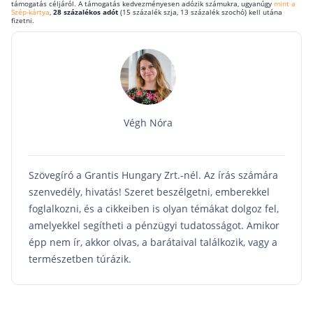
támogatás céljáról. A támogatás kedvezményesen adózik számukra, ugyanúgy
mint a
Szép-kártya
,
28 százalékos adót
(15 százalék szja, 13 százalék szochó) kell utána
Befektetés
fizetni.
Állampapír
Legjobb befektetés
Részvény vásárlás
Befektetési alapok
Végh Nóra
TBSZ számla
ETF
Szövegíró a Grantis Hungary Zrt.-nél. Az írás számára
Gyermek megtakarítás
szenvedély, hivatás! Szeret beszélgetni, emberekkel
foglalkozni, és a cikkeiben is olyan témákat dolgoz fel,
Babakötvény kisokos 👶
amelyekkel segítheti a pénzügyi tudatosságot. Amikor
Lakástakarék
épp nem ír, akkor olvas, a barátaival találkozik, vagy a
természetben túrázik.
Hitel
Vállalkozói hitel