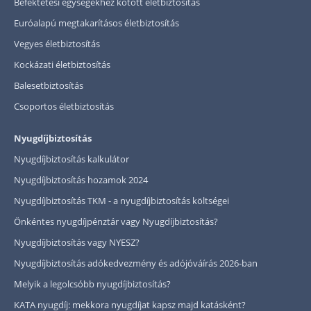
Befektetési egységekhez kötött életbiztosítás
Euróalapú megtakarításos életbiztosítás
Vegyes életbiztosítás
Kockázati életbiztosítás
Balesetbiztosítás
Csoportos életbiztosítás
Nyugdíjbiztosítás
Nyugdíjbiztosítás kalkulátor
Nyugdíjbiztosítás hozamok 2024
Nyugdíjbiztosítás TKM - a nyugdíjbiztosítás költségei
Önkéntes nyugdíjpénztár vagy Nyugdíjbiztosítás?
Nyugdíjbiztosítás vagy NYESZ?
Nyugdíjbiztosítás adókedvezmény és adójóváírás 2026-ban
Melyik a legolcsóbb nyugdíjbiztosítás?
KATA nyugdíj: mekkora nyugdíjat kapsz majd katásként?