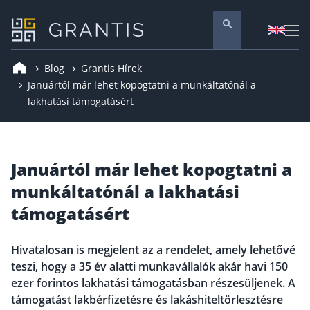
Blog
Grantis Hírek
Pénzügyi tanácsadás
Januártól már lehet kopogtatni a munkáltatónál a
lakhatási támogatásért
Vállalati szolgáltatások
Nyugdíj előtakarékosság
Önkéntes nyugdíjpénztár
Januártól már lehet kopogtatni a
Melyiket válaszd? Nyugdíjbiztosítás, NYESZ vagy
munkáltatónál a lakhatási
Nyugdíj előtakarékossági számla (NYESZ)
támogatásért
Nyugdíj tanácsadás 🪙
Nyugdíj megtakarítás – Így válassz
Hivatalosan is megjelent az a rendelet, amely lehetővé
teszi, hogy a 35 év alatti munkavállalók akár havi 150
Magánnyugdíjpénztár összefoglaló
ezer forintos lakhatási támogatásban részesüljenek. A
Nyugdíjkorhatár táblázat és útmutató
támogatást lakbérfizetésre és lakáshiteltörlesztésre