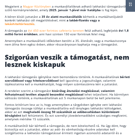
Megjelent a
Magyar Közlönyben
a munkavállalóknak adható lakhatási támogatásról
Ha az igénybe vett támogatás mértéke meghala
Csoportos életbiztosítás
szóló kormányrendelet, amely
2025. január 1-jével már hatályba
is fog lépni.
a lakhatási költségeket, akkor a különbözet 50
A béren kívüli juttatást a
35 év alatti munkavállalók
kérhetik a munkáltatójuktól
Kockázati életbiztosítás 🛡
konkrét lakhatási cél megjelölésével, mint
a lakbérfizetés vagy a
százaléka alapján adót kell fizetni.
lakáshiteltörlesztés
.
Euróalapú megtakarításos életbiztosítás
A támogatás az
évi 450 ezer forintos cafeteria kereten
felül adható, legfeljebb
évi 1,8
millió forint értékben
, ami havi szinten 150 ezer forintnak felel meg.
Megtakarítással kombinált életbiztosítás
Amennyiben a munkavállaló időközben betölti a 35. életévét, vagy a munkaviszonya
nem állna fenn egész évben, akkor részarányosan kaphatja meg a támogatást.
Vegyes életbiztosítás
Szigorúan veszik a támogatást, nem
Befektetési egységekhez kötött életbiztosítás
lesznek kiskapuk
Egészségbiztosítás
A lakhatási támogatás igénylése nem bemondásra történik. A munkavállalónak
bérleti
szerződéssel vagy hitelszerződéssel
kell igazolnia a jogosultságot, valamint
tájékoztatnia kell a munkáltatóját, hogy milyen számlaszámra kéri a juttatást.
Egészségbiztosítás cégeknek
A rendelet szerint a támogatást
kizárólag átutalási megbízással, valamint
felhatalmazó levélen alapuló beszedési megbízással
lehet teljesíteni. Ha bármilyen
változás történik, a munkavállalónak azt 5 munkanapon belül be kell jelentenie.
Magán egészségbiztosítás 💊
Fontos kritérium lesz az is, hogy amennyiben a tárgyévben igénybe vett lakhatási
támogatás összege túllépi a munkavállalóra eső tényleges lakhatási költségeket,
Betegbiztosítás
akkor az azt
meghaladó összeg 50 százalékát az adóbevallásban különbözeti
bírságként
kell feltüntetni. És ezt személyi jövedelemadóként szükséges megfizetni,
amelynek mértéke 15 százalék.
Egészségpénztár – Spórolj évi akár 150 ezer forin
A munkáltatótól bár kérhető a támogatás, de nem kötelezhető rá. Ha úgy dönt, hogy
Egészségbiztosítás kalkulátor
biztosítja ezt a juttatást, akkor az adó- és vámhatóság részére adatokat kell
szolgáltatnia a lakhatási támogatással érintett ingatlan azonosító adatairól és a