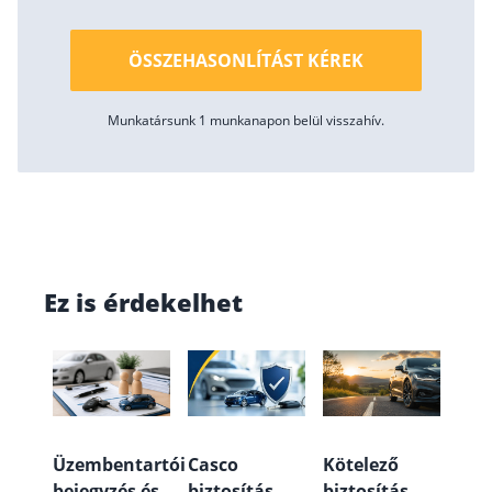
ÖSSZEHASONLÍTÁST KÉREK
Munkatársunk 1 munkanapon belül visszahív.
Ez is érdekelhet
Üzembentartói
Casco
Kötelező
bejegyzés és
biztosítás
biztosítás