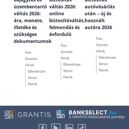
üzembentartó
váltás 2026:
autóvásárlás
váltás 2026:
online
után – új és
ára, menete,
biztosítóváltás,
használt
illetéke és
felmondás és
autóra 2026
szükséges
évforduló
Írta:
dokumentumok
Grantis
Írta:
Hírek
Grantis
Írta:
Ellenőrizte:
Hírek
Grantis
Veres
Ellenőrizte:
Hírek
Patrik
Veres
Ellenőrizte:
Patrik
Veres
Patrik