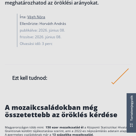
meghatározhatod az öröklési arányokat.
működése
Egyszerű Állami Nyugdíjkalkulátor
Írta:
Végh Nóra
Önkéntes Nyugdíjpénztárak hozamai
Ellenőrizte: Horváth András
publikálva: 2026. június 08.
Nyugdíjbiztosítás
frissítve: 2026. június 08.
Olvasási idő: 3 perc
Nyugdíjbiztosítás vagy NYESZ? Melyik a jobb?
Melyik a legolcsóbb nyugdíjbiztosítás?
Önkéntes nyugdíjpénztár vagy Nyugdíjbiztosítás
Nyugdíjbiztosítás adókedvezmény és adójóváírá
Ezt kell tudnod:
KATA Nyugdíj: így használd ki az adókedvezmény
A megtakarításos életbiztosításoknál irányította
Nyugdíjbiztosítás kalkulátor
Tartalomjegyzék
meg tudod adni, hogy ki, hány százalékban örökl
Nyugdíjbiztosítás hozamok
A mozaikcsaládokban még
megtakarítást.
Nyugdíjbiztosítás költségek
összetettebb az öröklés kérdése
Bárkit kijelölhetsz kedvezményezettnek, nem
Életbiztosítások
feltétlenül kell hivatalosan rokonoknak lennetek.
Magyarországon több mint
150 ezer mozaikcsalád él
a Központi Statisztikai Hivatal
Grantisnak küldött tájékoztatása szerint, ami a 2022-es népszámlálás adatain alapul.
A gyermekes családoknak már a
13 százaléka mozaikcsalád.
Balesetbiztosítás