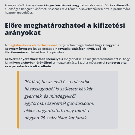
A vitás kérdések elkerülhetők, ha pontosan
A vagyon öröklése gyakran
kényes kérdésnek vagy tabunak
számít.
Vitás szituációk
,
megadod a személyek nevét és az arányokat.
ellenséges hangulat kísérheti sokszor ezt a témát. A következőkben erre a problémára
Csoportos életbiztosítás
hoztunk megoldást.
Kockázati életbiztosítás 🛡
Előre meghatározhatod a kifizetési
arányokat
Euróalapú megtakarításos életbiztosítás
Megtakarítással kombinált életbiztosítás
A
megtakarításos életbiztosításnál
irányítottan megadhatod, hogy
ki legyen a
kedvezményezett
, így az örökös a
hagyatéki eljáráson kívül, adó- és
Vegyes életbiztosítás
illetékmentesen
férhet hozzá a pénzhez.
Kedvezményezettnek több személyt is
megadhatsz, és meghatározhatod azt is, hogy
Befektetési egységekhez kötött életbiztosítás
ki, milyen arányban örökölheti
a megtakarítást. Ezzel a módszerrel
rengeteg vita
és a pereskedés is elkerülhető
.
Egészségbiztosítás
Például, ha az első és a második
házasságodból is született két-két
Egészségbiztosítás cégeknek
gyermek, és mindegyikről
Magán egészségbiztosítás 💊
egyformán szeretnél gondoskodni,
Betegbiztosítás
akkor megadhatod, hogy mind a
négyen 25 százalékot kapjanak.
Egészségpénztár – Spórolj évi akár 150 ezer
forintot
Egészségbiztosítás kalkulátor