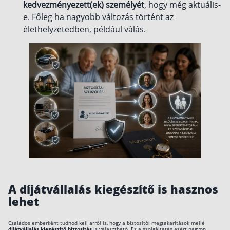
kedvezményezett(ek) személyét
, hogy még aktuális-
e. Főleg ha nagyobb változás történt az
Rólunk
élethelyzetedben, például válás.
Kapcsolat
Karrier
A díjátvállalás kiegészítő is hasznos
lehet
Családos emberként tudnod kell arról is, hogy a biztosítói megtakarítások mellé
díjátvállalás kiegészítő biztosítás
is választható. Ez a szolgáltatás azért nagyon