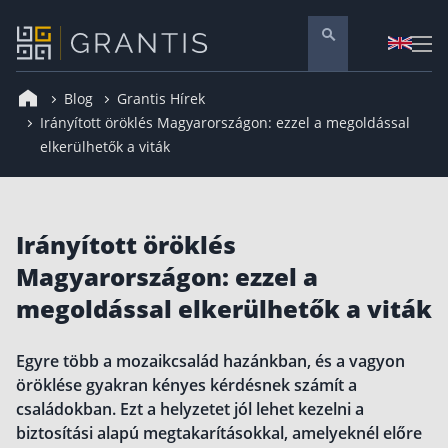
Blog
Grantis Hírek
Pénzügyi tanácsadás
Irányított öröklés Magyarországon: ezzel a megoldással
elkerülhetők a viták
Vállalati szolgáltatások
Nyugdíj előtakarékosság
Önkéntes nyugdíjpénztár
Irányított öröklés
Melyiket válaszd? Nyugdíjbiztosítás, NYESZ vagy
ÖNYP?
Magyarországon: ezzel a
Nyugdíj előtakarékossági számla (NYESZ)
megoldással elkerülhetők a viták
Nyugdíj tanácsadás 🪙
Nyugdíj megtakarítás – Így válassz
Egyre több a mozaikcsalád hazánkban, és a vagyon
öröklése gyakran kényes kérdésnek számít a
Magánnyugdíjpénztár összefoglaló
családokban. Ezt a helyzetet jól lehet kezelni a
Nyugdíjkorhatár táblázat és útmutató
biztosítási alapú megtakarításokkal, amelyeknél előre
Nyugdíj kisokos – A magyar nyugdíjrendszer