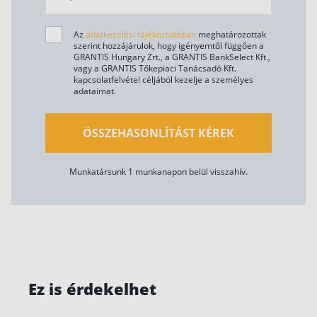
Az
adatkezelési tájékoztatóban
meghatározottak
szerint hozzájárulok, hogy igényemtől függően a
GRANTIS Hungary Zrt., a GRANTIS BankSelect Kft.,
vagy a GRANTIS Tőkepiaci Tanácsadó Kft.
kapcsolatfelvétel céljából kezelje a személyes
adataimat.
ÖSSZEHASONLÍTÁST KÉREK
Munkatársunk 1 munkanapon belül visszahív.
Ez is érdekelhet