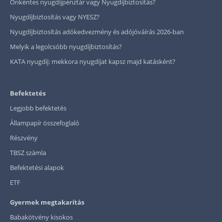
Önkéntes nyugdíjpénztár vagy Nyugdíjbiztosítás?
Nyugdíjbiztosítás vagy NYESZ?
Nyugdíjbiztosítás adókedvezmény és adójóváírás 2026-ban
Melyik a legolcsóbb nyugdíjbiztosítás?
KATA nyugdíj: mekkora nyugdíjat kapsz majd katásként?
Befektetés
Legjobb befektetés
Állampapír összefoglaló
Részvény
TBSZ számla
Befektetési alapok
ETF
Gyermek megtakarítás
Babakötvény kisokos