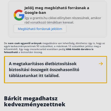
Befektetés
Jelölj meg megbízható forrásnak a
Google-ban
Állampapír
Így a grantis.hu cikkei előnyben részesülnek, amikor
rád vonatkozó témákban keresel.
Legjobb befektetés
Megbízható forrásnak jelölöm
Részvény vásárlás
Befektetési alapok
De
nem csak egyenlő arányok
megadására van lehetőség, dönthetsz úgy is, hogy az
egyik kedvezményezettnek 90 százalékot, a másiknak 10 százalékot jelölsz meg a
kifizetésből. Egy nagy mozaikcsalád esetében pedig
több kisebb darabra is
TBSZ számla
felosztható
a biztosítási összeg.
ETF
A megtakarításos életbiztosítások
Gyermek megtakarítás
biztosítási összegeit összehasonlító
táblázatunkat itt találod.
Babakötvény kisokos 👶
Lakástakarék
Bárkit megadhatsz
Hitel
kedvezményezettnek
Vállalkozói hitel