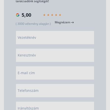
tanácsadónk segítségét!
5,00
Megnézem
( 3000 vélemény alapján )
Vezetéknév
Keresztnév
E-mail cím
Telefonszám
Irányítószám