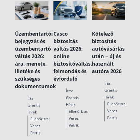
Üzembentartói
Casco
Kötelező
bejegyzés és
biztosítás
biztosítás
üzembentartó
váltás 2026:
autóvásárlás
váltás 2026:
online
után – új és
ára, menete,
biztosítóváltás,
használt
illetéke és
felmondás és
autóra 2026
szükséges
évforduló
Írta:
dokumentumok
Grantis
Írta:
Hírek
Grantis
Írta:
Ellenőrizte:
Hírek
Grantis
Veres
Ellenőrizte:
Hírek
Patrik
Veres
Ellenőrizte:
Patrik
Veres
Patrik