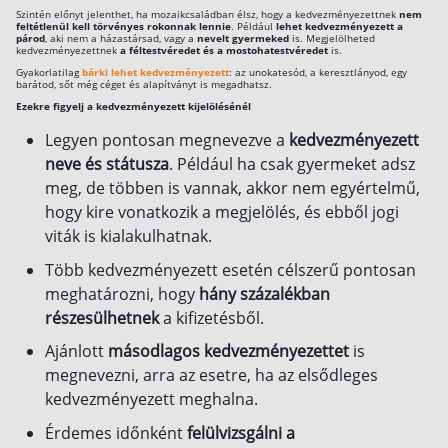
Szintén előnyt jelenthet, ha mozaikcsaládban élsz, hogy a kedvezményezettnek
nem
Szabad felhasználású hitel
feltétlenül kell törvényes rokonnak lennie
. Például
lehet kedvezményezett a
párod
, aki nem a házastársad, vagy a
nevelt gyermeked
is. Megjelölheted
kedvezményezettnek
a féltestvéredet és a mostohatestvéredet
is.
Lakáshitel
Gyakorlatilag
bárki lehet kedvezményezett
: az unokatesód, a keresztlányod, egy
barátod, sőt még céget és alapítványt is megadhatsz.
Hitelkiváltás
Ezekre figyelj a kedvezményezett kijelölésénél
Babaváró hitel
Legyen pontosan megnevezve a
kedvezményezett
neve és státusza
. Például ha csak gyermeket adsz
Vagyonbiztosítások
meg, de többen is vannak, akkor nem egyértelmű,
hogy kire vonatkozik a megjelölés, és ebből jogi
Kötelező biztosítás (KGFB)
viták is kialakulhatnak.
Casco
Több kedvezményezett esetén célszerű pontosan
Utasbiztosítás
meghatározni, hogy
hány százalékban
részesülhetnek
a kifizetésből.
Lakásbiztosítás útmutató – Hogyan válassz?
Lakásbiztosítás: válaszok az 50 leggyakoribb
Ajánlott
másodlagos kedvezményezettet
is
kérdésre
megnevezni, arra az esetre, ha az elsődleges
Minősített Fogyasztóbarát Otthonbiztosítás
útmutató
kedvezményezett meghalna.
Érdemes időnként
felülvizsgálni a
Blog