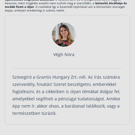
hasznos, mert tragédia esetén nem szűnik meg a szerződés, a
biztosító átvállalja és
tovább fizeti a díjat
. A családod így a futamidő lejártával azt a biztosítási összeget
kapja, amelyet eredetileg is szánsz nekik.
Végh Nóra
Szövegíró a Grantis Hungary Zrt.-nél. Az írás számára
szenvedély, hivatás! Szeret beszélgetni, emberekkel
foglalkozni, és a cikkeiben is olyan témákat dolgoz fel,
amelyekkel segítheti a pénzügyi tudatosságot. Amikor
épp nem ír, akkor olvas, a barátaival találkozik, vagy a
természetben túrázik.