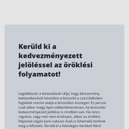
Kerüld ki a
kedvezményezett
jelöléssel az öröklési
folyamatot!
Legtöbbször a biztosítások célja, hogy káresemény
bekövetkezését követően a biztosító a szerződésben
foglaltak szerint utalja a biztosítási összeget. Ez persze
csak akkor megy ilyen zökkenőmentesen, ha biztosítás
kedvezményezett jelölése is rendben van. Ha nincs
rögzítve, vagy már nem érvényes, akkor az öröklési
folyamat végén (ami sokszor évek is lehetnek) történik
meg a kifizetés. Kerüld el a felesleges köröket! Kérd