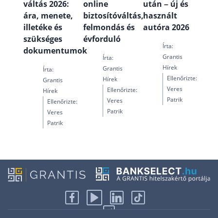
váltás 2026:
online
után – új és
ára, menete,
biztosítóváltás,
használt
illetéke és
felmondás és
autóra 2026
szükséges
évforduló
Írta:
dokumentumok
Grantis
Írta:
Hírek
Grantis
Írta:
Ellenőrizte:
Hírek
Grantis
Veres
Ellenőrizte:
Hírek
Patrik
Veres
Ellenőrizte:
Patrik
Veres
Patrik