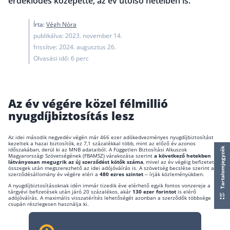
érdeklődés közepette, az év utolsó heteiben is.
működése
Egyszerű Állami Nyugdíjkalkulátor
Írta:
Végh Nóra
Önkéntes Nyugdíjpénztárak hozamai
publikálva: 2023. november 14.
frissítve: 2024. augusztus 26.
Nyugdíjbiztosítás
Olvasási idő: 6 perc
Nyugdíjbiztosítás vagy NYESZ? Melyik a jobb?
Melyik a legolcsóbb nyugdíjbiztosítás?
Az év végére közel félmillió
Önkéntes nyugdíjpénztár vagy Nyugdíjbiztosítás
nyugdíjbiztosítás lesz
Nyugdíjbiztosítás adókedvezmény és adójóváírá
Az idei második negyedév végén már 466 ezer adókedvezményes nyugdíjbiztosítást
kezeltek a hazai biztosítók, ez 7,1 százalékkal több, mint az előző év azonos
KATA Nyugdíj: így használd ki az adókedvezmény
időszakában, derül ki az MNB adataiból. A Független Biztosítási Alkuszok
Tartalomjegyzék
Magyarországi Szövetségének (FBAMSZ) várakozása szerint
a következő hetekben
Nyugdíjbiztosítás kalkulátor
látványosan megugrik az új szerződést kötők száma
, mivel az év végéig befizetett
összegek után megszerezhető az idei adójóváírás is. A szövetség becslése szerint a
Nyugdíjbiztosítás hozamok
szerződésállomány év végére eléri a
480 ezres szintet
– írják közleményükben.
Nyugdíjbiztosítás költségek
A nyugdíjbiztosításoknak idén immár tizedik éve elérhető egyik fontos vonzereje a
tárgyévi befizetések után járó 20 százalékos, akár
130 ezer forintot
is elérő
adójóváírás. A maximális visszatérítés lehetőségét azonban a szerződők többsége
csupán részlegesen használja ki.
Életbiztosítások
Balesetbiztosítás