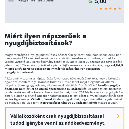
5,00
Magyar Nemzeti Bank
Szabad felhasználású hitel
Lakáshitel
Hitelkiváltás
Miért ilyen népszerűek a
Babaváró hitel
nyugdíjbiztosítások?
Vagyonbiztosítások
Magyarországon a nyugdíjbiztosítások népszerűsége töretlenül emelkedik: 2018-ban
még csupán 285 ezer kedvezményes szerződést kezeltek a biztosítók, az idei év
Kötelező biztosítás (KGFB)
végére várható 480 ezres állomány tehát öt év alatt közel 70 százalékos növekedést
jelent majd. Tíz év alatt jutott el a piac a fejlődésének arra a szintjére, hogy
a 4,8-4,9
milliós aktív korú népességnek immár tíz százaléka rendelkezzen
Casco
nyugdíjbiztosítással.
A közlemény szerint a népszerűség folyamatos növekedésének oka, hogy a lakosság
Utasbiztosítás
egyre szélesebb rétege számára tudatosul, mire lehet majd elegendő az állami
nyugdíja. Jelenleg egy átlagos, alkalmazotti bérből és fizetésből élő
kezdő nyugdíja
általában nem éri el az utolsó fizetésnek a 60 százalékát
. Az átlag feletti fizetéssel
Lakásbiztosítás útmutató – Hogyan válassz?
rendelkezők ennél is kevesebbre számíthatnak, mivel 2013-ig létezett a nyugdíjplafon,
amely alapján a bruttó átlagbér háromszorosa feletti részt a nyugdíjszámításnál nem
Lakásbiztosítás: válaszok az 50 leggyakoribb
vették figyelembe.
Vállalkozóknál
általános gyakorlat, hogy minimálbérre jelentették
be magukat, náluk a fenti
helyettesítési ráta 20-30 százalék körül
mozog csupán.
kérdésre
Minősített Fogyasztóbarát Otthonbiztosítás
útmutató
Vállalkozóként csak nyugdíjbiztosítással
tudod igénybe venni az adókedvezményt.
Blog