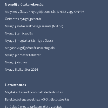
Nyugdíj előtakarékosság
Melyiket válaszd? Nyugdíjbiztosítás, NYESZ vagy ÖNYP?
Önkéntes nyugdíjpénztár
Nyugdíj előtakarékossági számla (NYESZ)
Nyugdíj tanácsadás
Nyugdíj megtakarítás - Így válassz
Magánnyugdíjpénztár összefoglaló
Nyugdíjkorhatár táblázat
Nyugdíj kisokos
Nyugdíjkalkulátor 2024
Életbiztosítás
Megtakarítással kombinált életbiztosítás
Befektetési egységekhez kötött életbiztosítás
Euróalapú megtakarításos életbiztosítás