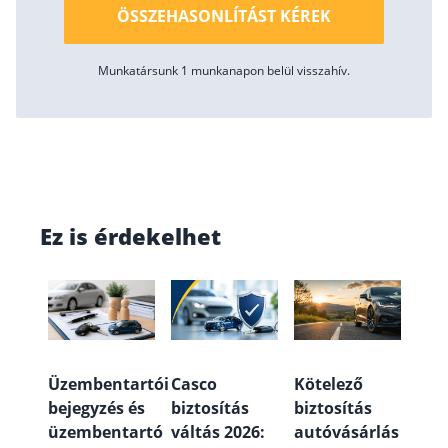
ÖSSZEHASONLÍTÁST KÉREK
Munkatársunk 1 munkanapon belül visszahív.
Ez is érdekelhet
Üzembentartói
Casco
Kötelező
bejegyzés és
biztosítás
biztosítás
üzembentartó
váltás 2026:
autóvásárlás