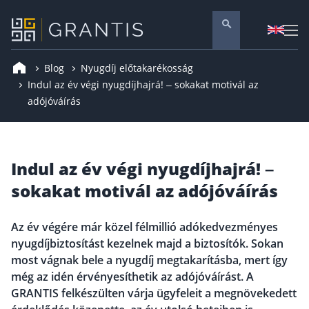
Blog
Nyugdíj előtakarékosság
Pénzügyi tanácsadás
Indul az év végi nyugdíjhajrá! – sokakat motivál az
adójóváírás
Vállalati szolgáltatások
Nyugdíj előtakarékosság
Önkéntes nyugdíjpénztár
Indul az év végi nyugdíjhajrá! –
Melyiket válaszd? Nyugdíjbiztosítás, NYESZ vagy
ÖNYP?
sokakat motivál az adójóváírás
Nyugdíj előtakarékossági számla (NYESZ)
Nyugdíj tanácsadás 🪙
Az év végére már közel félmillió adókedvezményes
Nyugdíj megtakarítás – Így válassz
nyugdíjbiztosítást kezelnek majd a biztosítók. Sokan
most vágnak bele a nyugdíj megtakarításba, mert így
Magánnyugdíjpénztár összefoglaló
még az idén érvényesíthetik az adójóváírást. A
Nyugdíjkorhatár táblázat és útmutató
GRANTIS felkészülten várja ügyfeleit a megnövekedett
Nyugdíj kisokos – A magyar nyugdíjrendszer