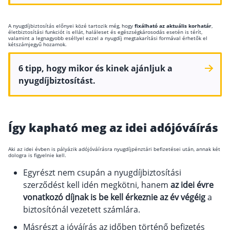
Rólunk
A nyugdíjbiztosítás előnyei közé tartozik még, hogy
fixálható az aktuális korhatár
,
életbiztosítási funkciót is ellát, haláleset és egészségkárosodás esetén is térít,
Kapcsolat
valamint a legnagyobb eséllyel ezzel a nyugdíj megtakarítási formával érhetők el
kétszámjegyű hozamok.
Karrier
6 tipp, hogy mikor és kinek ajánljuk a
nyugdíjbiztosítást.
Így kapható meg az idei adójóváírás
Aki az idei évben is pályázik adójóváírásra nyugdíjpénztári befizetései után, annak két
dologra is figyelnie kell.
Egyrészt nem csupán a nyugdíjbiztosítási
szerződést kell idén megkötni, hanem
az idei évre
vonatkozó díjnak is be kell érkeznie
az év végéig
a
biztosítónál vezetett számlára.
Másrészt a jóváírás az időben történő befizetés