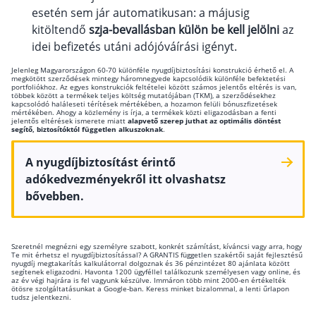
esetén sem jár automatikusan: a májusig
kitöltendő
szja-bevallásban külön be kell jelölni
az
idei befizetés utáni adójóváírási igényt.
Jelenleg Magyarországon 60-70 különféle nyugdíjbiztosítási konstrukció érhető el. A
megkötött szerződések mintegy háromnegyede kapcsolódik különféle befektetési
portfoliókhoz. Az egyes konstrukciók feltételei között számos jelentős eltérés is van,
többek között a termékek teljes költség mutatójában (TKM), a szerződésekhez
kapcsolódó haláleseti térítések mértékében, a hozamon felüli bónuszfizetések
mértékében. Ahogy a közlemény is írja, a termékek közti eligazodásban a fenti
jelentős eltérések ismerete miatt
alapvető szerep juthat az optimális döntést
segítő, biztosítóktól független alkuszoknak
.
A nyugdíjbiztosítást érintő
adókedvezményekről itt olvashatsz
bővebben.
Szeretnél megnézni egy személyre szabott, konkrét számítást, kíváncsi vagy arra, hogy
Te mit érhetsz el nyugdíjbiztosítással? A GRANTIS független szakértői saját fejlesztésű
nyugdíj megtakarítás kalkulátorral dolgoznak és 36 pénzintézet 80 ajánlata között
segítenek eligazodni. Havonta 1200 ügyféllel találkozunk személyesen vagy online, és
az év végi hajrára is fel vagyunk készülve. Immáron több mint 2000-en értékelték
ötösre szolgáltatásunkat a Google-ban. Keress minket bizalommal, a lenti űrlapon
tudsz jelentkezni.