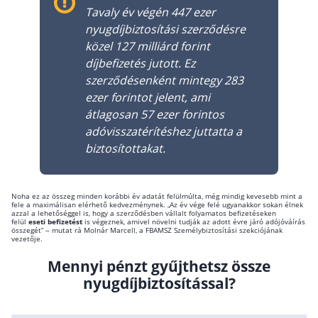
Tavaly év végén 447 ezer
Csoportos életbiztosítás
nyugdíjbiztosítási szerződésre
közel 127 milliárd forint
Kockázati életbiztosítás 🛡
díjbefizetés jutott. Ez
Euróalapú megtakarításos életbiztosítás
szerződésenként mintegy 283
ezer forintot jelent, ami
Megtakarítással kombinált életbiztosítás
átlagosan 57 ezer forintos
Vegyes életbiztosítás
adóvisszatérítéshez juttatta a
Befektetési egységekhez kötött életbiztosítás
biztosítottakat.
Egészségbiztosítás
Noha ez az összeg minden korábbi év adatát felülmúlta, még mindig kevesebb mint a
fele a maximálisan elérhető kedvezménynek. „Az év vége felé ugyanakkor sokan élnek
Egészségbiztosítás cégeknek
azzal a lehetőséggel is, hogy a szerződésben vállalt folyamatos befizetéseken
felül
eseti befizetést
is végeznek, amivel növelni tudják az adott évre járó adójóváírás
összegét” – mutat rá Molnár Marcell, a FBAMSZ Személybiztosítási szekciójának
Magán egészségbiztosítás 💊
vezetője.
Betegbiztosítás
Mennyi pénzt gyűjthetsz össze
Egészségpénztár – Spórolj évi akár 150 ezer
nyugdíjbiztosítással?
forintot
Egészségbiztosítás kalkulátor