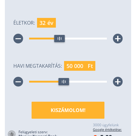
Befektetés
Állampapír
év
ÉLETKOR:
Legjobb befektetés
Részvény vásárlás
Befektetési alapok
TBSZ számla
Ft
HAVI MEGTAKARÍTÁS:
ETF
Gyermek megtakarítás
Babakötvény kisokos 👶
Lakástakarék
KISZÁMOLOM!
Hitel
3000 ügyfelünk
Google értékelése:
Vállalkozói hitel
Felügyeleti szerv: