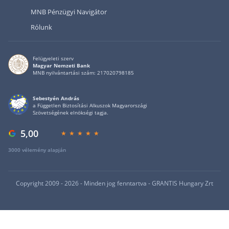
MNB Pénzügyi Navigátor
Rólunk
Felügyeleti szerv
Magyar Nemzeti Bank
MNB nyilvántartási szám: 217020798185
Sebestyén András
a Független Biztosítási Alkuszok Magyarországi
Szövetségének elnökségi tagja.
5,00
3000 vélemény alapján
Copyright 2009 - 2026 - Minden jog fenntartva - GRANTIS Hungary Zrt