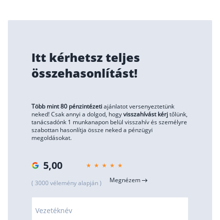
Itt kérhetsz teljes
összehasonlítást!
Több mint 80 pénzintézeti
ajánlatot versenyeztetünk
neked! Csak annyi a dolgod, hogy
visszahívást kérj
tőlünk,
tanácsadónk 1 munkanapon belül visszahív és személyre
szabottan hasonlítja össze neked a pénzügyi
megoldásokat.
5,00
Megnézem
( 3000 vélemény alapján )
Vezetéknév