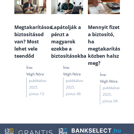
Megtakarításos
Lapátolják a
Mennyit fizet
biztosításod
pénzt a
a biztosító,
van? Most
magyarok
ha
lehet vele
ezekbe a
megtakarítás
teendőd
biztosításokba
közben halsz
meg?
Írta:
Írta:
Végh Nóra
Végh Nóra
Írta:
publikálva:
publikálva:
Végh Nóra
2025.
2025.
publikálva:
június 13.
június 06.
2025.
június 04.