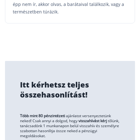
épp nem ír, akkor olvas, a barátaival találkozik, vagy a
természetben túrázik.
Itt kérhetsz teljes
összehasonlítást!
Több mint 80 pénzintézeti
ajánlatot versenyeztetünk
neked! Csak annyi a dolgod, hogy
visszahívást kérj
tőlünk,
tanácsadónk 1 munkanapon belül visszahív és személyre
szabottan hasonlítja össze neked a pénzügyi
megoldásokat.