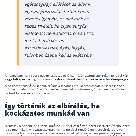
egészségügyi ellátások az állami
Szabad felhasználású hitel
egészségbiztosítás terhére nem
Lakáshitel
vehetők igénybe, ez alól csak az
képez kivételt, ha olyan sürgős,
Hitelkiváltás
életmentő beavatkozásról van szó,
Babaváró hitel
mint a belső vérzés,
eszméletvesztés, égés, fagyás,
Vagyonbiztosítások
különben fizetni kell az ellátásért.
Kötelező biztosítás (KGFB)
Casco
Amennyiben nem egész évben, csak szezonálisan űzöl extrém sportokat, például
vízi-
vagy téli sportok
, úgy bizonyos
utasbiztosítások téríthetnek erre a tevékenységre
.
Utasbiztosítás
A balesetbiztosítások piacán szűkös a kínálat ezzel kapcsolatban, de létezik olyan
ajánlat, amelyet hivatásos és extrém sportolók is köthetnek, és a sportolás közben
történt balesetekre is térítenek.
Lakásbiztosítás útmutató – Hogyan válassz?
Így történik az elbírálás, ha
Lakásbiztosítás: válaszok az 50 leggyakoribb
kérdésre
kockázatos munkád van
Minősített Fogyasztóbarát Otthonbiztosítás
útmutató
Nemcsak a hobbid, de a foglalkozásod is lehet veszélyes, ezért életbiztosításnál ezzel
is számolni kell. A hivatásosoknak, mint a például rendőröknek, tűzoltóknak is van
csoportos biztosítása a közrendvédelmi szerveknél, azonban magánszemélyként is
Blog