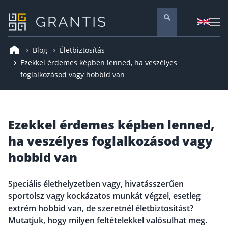
Blog
Életbiztosítás
Pénzügyi tanácsadás
Ezekkel érdemes képben lenned, ha veszélyes
foglalkozásod vagy hobbid van
Vállalati szolgáltatások
Nyugdíj előtakarékosság
Önkéntes nyugdíjpénztár
Ezekkel érdemes képben lenned,
Melyiket válaszd? Nyugdíjbiztosítás, NYESZ vagy
ÖNYP?
ha veszélyes foglalkozásod vagy
Nyugdíj előtakarékossági számla (NYESZ)
hobbid van
Nyugdíj tanácsadás 🪙
Nyugdíj megtakarítás – Így válassz
Speciális élethelyzetben vagy, hivatásszerűen
sportolsz vagy kockázatos munkát végzel, esetleg
Magánnyugdíjpénztár összefoglaló
extrém hobbid van, de szeretnél életbiztosítást?
Nyugdíjkorhatár táblázat és útmutató
Mutatjuk, hogy milyen feltételekkel valósulhat meg.
Nyugdíj kisokos – A magyar nyugdíjrendszer