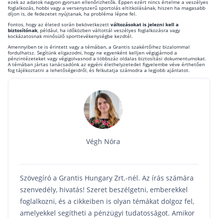
ezek az adatok nagyon gyorsan ellenőrizhetők. Éppen ezért nincs értelme a veszélyes
foglalkozás, hobbi vagy a versenyszerű sportolás eltitkolásának, hiszen ha magasabb
díjon is, de fedezetet nyújtanak, ha probléma lépne fel.
Fontos, hogy az életed során bekövetkezett
változásokat is jelezni kell a
biztosítónak
, például, ha időközben váltottál veszélyes foglalkozásra vagy
kockázatosnak minősülő sporttevékenységbe kezdtél.
Amennyiben te is érintett vagy a témában, a Grantis szakértőihez bizalommal
fordulhatsz. Segítünk eligazodni, hogy ne egyenként kelljen végigjárnod a
pénzintézeteket vagy végigolvasnod a többszáz oldalas biztosítási dokumentumokat.
A témában jártas tanácsadónk az egyéni élethelyzetedet figyelembe véve érthetően
fog tájékoztatni a lehetőségeidről, és felkutatja számodra a legjobb ajánlatot.
Végh Nóra
Szövegíró a Grantis Hungary Zrt.-nél. Az írás számára
szenvedély, hivatás! Szeret beszélgetni, emberekkel
foglalkozni, és a cikkeiben is olyan témákat dolgoz fel,
amelyekkel segítheti a pénzügyi tudatosságot. Amikor