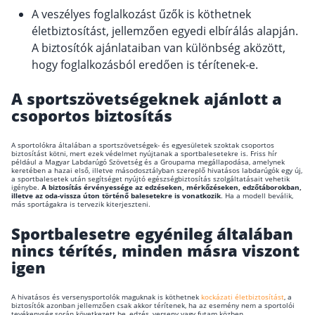
A veszélyes foglalkozást űzők is köthetnek
Csoportos életbiztosítás
életbiztosítást, jellemzően egyedi elbírálás alapján.
A biztosítók ajánlataiban van különbség aközött,
Kockázati életbiztosítás 🛡
hogy foglalkozásból eredően is térítenek-e.
Euróalapú megtakarításos életbiztosítás
A sportszövetségeknek ajánlott a
Megtakarítással kombinált életbiztosítás
csoportos biztosítás
Vegyes életbiztosítás
Befektetési egységekhez kötött életbiztosítás
A sportolókra általában a sportszövetségek- és egyesületek szoktak csoportos
biztosítást kötni, mert ezek védelmet nyújtanak a sportbalesetekre is. Friss hír
például a Magyar Labdarúgó Szövetség és a Groupama megállapodása, amelynek
keretében a hazai első, illetve másodosztályban szereplő hivatásos labdarúgók egy új,
Egészségbiztosítás
a sportbalesetek után segítséget nyújtó egészségbiztosítás szolgáltatásait vehetik
igénybe.
A biztosítás érvényessége az edzéseken, mérkőzéseken, edzőtáborokban,
illetve az oda-vissza úton történő balesetekre is vonatkozik
. Ha a modell beválik,
más sportágakra is tervezik kiterjeszteni.
Egészségbiztosítás cégeknek
Sportbalesetre egyénileg általában
Magán egészségbiztosítás 💊
nincs térítés, minden másra viszont
Betegbiztosítás
igen
Egészségpénztár – Spórolj évi akár 150 ezer
forintot
A hivatásos és versenysportolók maguknak is köthetnek
kockázati életbiztosítást
, a
Egészségbiztosítás kalkulátor
biztosítók azonban jellemzően csak akkor térítenek, ha az esemény nem a sportolói
tevékenység során következett be, edzés, verseny vagy futam közben.