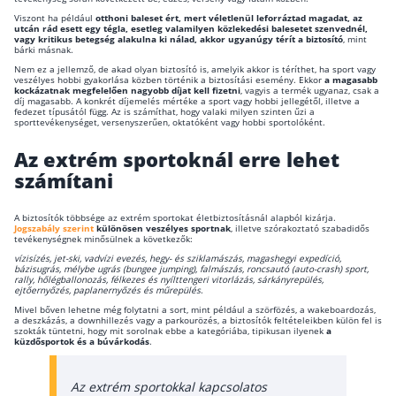
Viszont ha például
otthoni baleset ért, mert véletlenül leforráztad magadat, az
Befektetés
utcán rád esett egy tégla, esetleg valamilyen közlekedési balesetet szenvednél,
vagy kritikus betegség alakulna ki nálad, akkor ugyanúgy térít a biztosító
, mint
bárki másnak.
Állampapír
Nem ez a jellemző, de akad olyan biztosító is, amelyik akkor is téríthet, ha sport vagy
veszélyes hobbi gyakorlása közben történik a biztosítási esemény. Ekkor
a magasabb
Legjobb befektetés
kockázatnak megfelelően nagyobb díjat kell fizetni
, vagyis a termék ugyanaz, csak a
díj magasabb. A konkrét díjemelés mértéke a sport vagy hobbi jellegétől, illetve a
fedezet típusától függ. Az is számíthat, hogy valaki milyen szinten űzi a
Részvény vásárlás
sporttevékenységet, versenyszerűen, oktatóként vagy hobbi sportolóként.
Befektetési alapok
Az extrém sportoknál erre lehet
számítani
TBSZ számla
ETF
A biztosítók többsége az extrém sportokat életbiztosításnál alapból kizárja.
Jogszabály szerint
különösen veszélyes sportnak
, illetve szórakoztató szabadidős
tevékenységnek minősülnek a következők:
Gyermek megtakarítás
vízisízés, jet-ski, vadvízi evezés, hegy- és sziklamászás, magashegyi expedíció,
bázisugrás, mélybe ugrás (bungee jumping), falmászás, roncsautó (auto-crash) sport,
Babakötvény kisokos 👶
rally, hőlégballonozás, félkezes és nyílttengeri vitorlázás, sárkányrepülés,
ejtőernyőzés, paplanernyőzés és műrepülés
.
Lakástakarék
Mivel bőven lehetne még folytatni a sort, mint például a szörfözés, a wakeboardozás,
a deszkázás, a downhillezés vagy a parkourözés, a biztosítók feltételeikben külön fel is
szokták tüntetni, hogy mit sorolnak ebbe a kategóriába, tipikusan ilyenek
a
küzdősportok és a búvárkodás
.
Hitel
Vállalkozói hitel
Az extrém sportokkal kapcsolatos