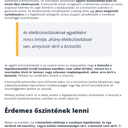
köthetnek életbiztosítást. Az esetükben jellemzően
egyéni kockázatelbírálást és
emelt díjat alkalmaznak
. A biztosítók orvosi vizsgálatot is kérhetnek, amikor az orvos
alaposan kikérdez és segít felmérni a kockázatokat, ez a biztosított számára is
Rólunk
garanciát jelent. Az életbiztosítás elindításánál szükség lehet egy
plusz kiegészítő
nyilatkozatra
is a foglalkozás jellegéről, amely alapján záradékolják a munkával
összefüggő eseményeket.
Kapcsolat
Karrier
Az életbiztosításoknak egyébként
nincs limitje, ahány életbiztosításod
van, annyiszor térít a biztosító.
Az egyéni biztosításoknál is az szokott lenni az alapszabály, hogy
a biztosító a
foglalkozásokból eredő kockázat esetében nem vállal térítést, viszont ha a
munkádon kívül ér baleset, vagy súlyosan megbetegednél, akkor arra térít a
biztosító
. Például ha rendőrként elütne a villamos.
A biztosítók jellemzően nem térítenek akkor, ha a biztosított halála bányászati vagy
robbanószerekkel kapcsolatos tevékenységgel vagy légi jármű használatával áll
összefüggésben (kivéve az utasok).
Néhány kivétel azért itt is akad, amikor a foglalkozás közben történtekre is kiterjed a
biztosító kockázatviselése, azonban ez emelt díjjal jár.
Érdemes őszintének lenni
Abban az esetben, ha
a biztosított eltitkolja a veszélyes foglalkozást, és úgy
történik káresemény, vagyis közlési kötelezettséget sért, a biztosító nem térít
. És