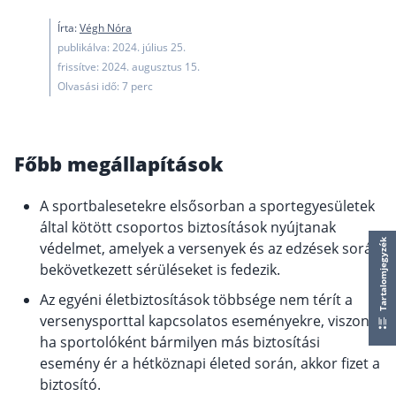
működése
Írta:
Végh Nóra
Egyszerű Állami Nyugdíjkalkulátor
publikálva: 2024. július 25.
Önkéntes Nyugdíjpénztárak hozamai
frissítve: 2024. augusztus 15.
Olvasási idő: 7 perc
Nyugdíjbiztosítás
Nyugdíjbiztosítás vagy NYESZ? Melyik a jobb?
Főbb megállapítások
Melyik a legolcsóbb nyugdíjbiztosítás?
Önkéntes nyugdíjpénztár vagy Nyugdíjbiztosítás
A sportbalesetekre elsősorban a sportegyesületek
Nyugdíjbiztosítás adókedvezmény és adójóváírá
által kötött csoportos biztosítások nyújtanak
Tartalomjegyzék
védelmet, amelyek a versenyek és az edzések során
KATA Nyugdíj: így használd ki az adókedvezmény
bekövetkezett sérüléseket is fedezik.
Nyugdíjbiztosítás kalkulátor
Nyugdíjbiztosítás hozamok
Az egyéni életbiztosítások többsége nem térít a
Nyugdíjbiztosítás költségek
versenysporttal kapcsolatos eseményekre, viszont
ha sportolóként bármilyen más biztosítási
Életbiztosítások
esemény ér a hétköznapi életed során, akkor fizet a
biztosító.
Balesetbiztosítás