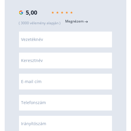
5,00
Megnézem
( 3000 vélemény alapján )
Vezetéknév
Keresztnév
E-mail cím
Telefonszám
Irányítószám