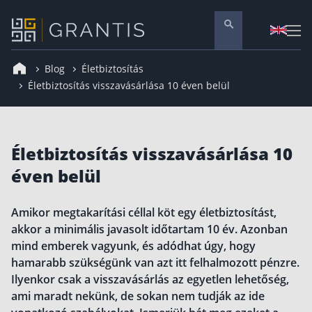
Blog
Életbiztosítás
Pénzügyi tanácsadás
Életbiztosítás visszavásárlása 10 éven belül
Vállalati szolgáltatások
Nyugdíj előtakarékosság
Életbiztosítás visszavásárlása 10
Önkéntes nyugdíjpénztár
éven belül
Melyiket válaszd? Nyugdíjbiztosítás, NYESZ vagy
Nyugdíj előtakarékossági számla (NYESZ)
Amikor megtakarítási céllal köt egy életbiztosítást,
Nyugdíj tanácsadás 🪙
akkor a minimális javasolt időtartam 10 év. Azonban
Nyugdíj megtakarítás – Így válassz
mind emberek vagyunk, és adódhat úgy, hogy
hamarabb szükségünk van azt itt felhalmozott pénzre.
Magánnyugdíjpénztár összefoglaló
Ilyenkor csak a visszavásárlás az egyetlen lehetőség,
Nyugdíjkorhatár táblázat és útmutató
ami maradt nekünk, de sokan nem tudják az ide