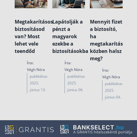
Megtakarításos
Lapátolják a
Mennyit fizet
biztosításod
pénzt a
a biztosító,
van? Most
magyarok
ha
lehet vele
ezekbe a
megtakarítás
teendőd
biztosításokba
közben halsz
meg?
Írta:
Írta:
Végh Nóra
Végh Nóra
Írta:
publikálva:
publikálva:
Végh Nóra
2025.
2025.
publikálva:
június 13.
június 06.
2025.
június 04.