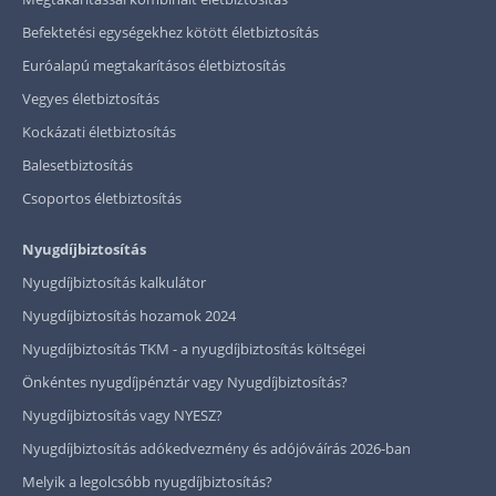
Befektetési egységekhez kötött életbiztosítás
Euróalapú megtakarításos életbiztosítás
Vegyes életbiztosítás
Kockázati életbiztosítás
Balesetbiztosítás
Csoportos életbiztosítás
Nyugdíjbiztosítás
Nyugdíjbiztosítás kalkulátor
Nyugdíjbiztosítás hozamok 2024
Nyugdíjbiztosítás TKM - a nyugdíjbiztosítás költségei
Önkéntes nyugdíjpénztár vagy Nyugdíjbiztosítás?
Nyugdíjbiztosítás vagy NYESZ?
Nyugdíjbiztosítás adókedvezmény és adójóváírás 2026-ban
Melyik a legolcsóbb nyugdíjbiztosítás?