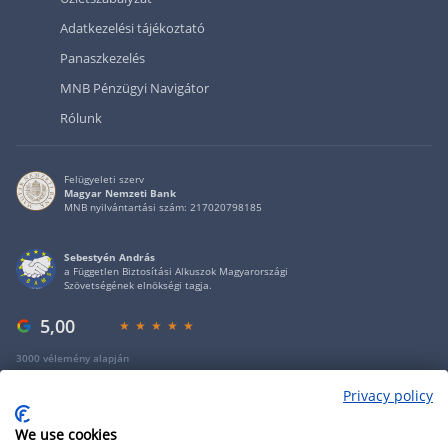
Adatkezelési tájékoztató
Panaszkezelés
MNB Pénzügyi Navigátor
Rólunk
Felügyeleti szerv
Magyar Nemzeti Bank
MNB nyilvántartási szám: 217020798185
Sebestyén András
a Független Biztosítási Alkuszok Magyarországi
Szövetségének elnökségi tagja.
5,00
3000 vélemény alapján
Privacy policy
Copyright 2009 - 2026 - Minden jog fenntartva - GRANTIS Hungary Zrt
We use cookies