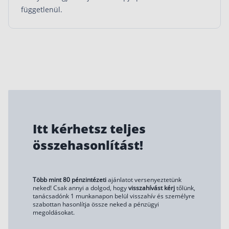
függetlenül.
Szabad felhasználású hitel
Lakáshitel
Hitelkiváltás
Babaváró hitel
Vagyonbiztosítások
Kötelező biztosítás (KGFB)
Itt kérhetsz teljes
Casco
összehasonlítást!
Utasbiztosítás
Lakásbiztosítás útmutató – Hogyan válassz?
Lakásbiztosítás: válaszok az 50 leggyakoribb kér
Több mint 80 pénzintézeti
ajánlatot versenyeztetünk
neked! Csak annyi a dolgod, hogy
visszahívást kérj
tőlünk,
tanácsadónk 1 munkanapon belül visszahív és személyre
Minősített Fogyasztóbarát Otthonbiztosítás útm
szabottan hasonlítja össze neked a pénzügyi
megoldásokat.
Blog