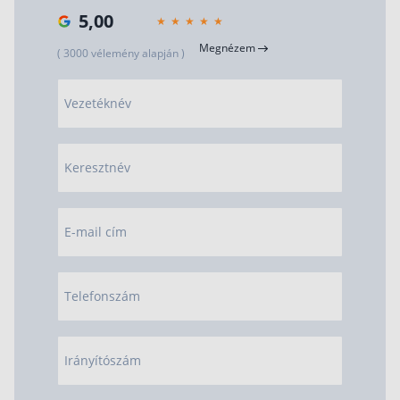
5,00
Rólunk
Megnézem
( 3000 vélemény alapján )
Kapcsolat
Karrier
Vezetéknév
Keresztnév
E-mail cím
Telefonszám
Irányítószám