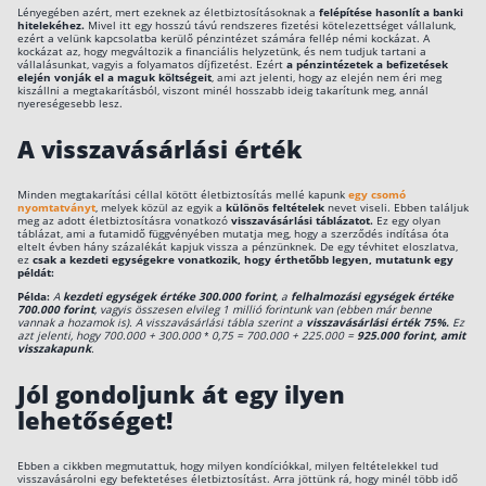
Lényegében azért, mert ezeknek az életbiztosításoknak a
felépítése hasonlít a banki
hitelekéhez.
Mivel itt egy hosszú távú rendszeres fizetési kötelezettséget vállalunk,
Csoportos életbiztosítás
ezért a velünk kapcsolatba kerülő pénzintézet számára fellép némi kockázat. A
kockázat az, hogy megváltozik a financiális helyzetünk, és nem tudjuk tartani a
vállalásunkat, vagyis a folyamatos díjfizetést. Ezért
a pénzintézetek a befizetések
Kockázati életbiztosítás 🛡
elején vonják el a maguk költségeit
, ami azt jelenti, hogy az elején nem éri meg
kiszállni a megtakarításból, viszont minél hosszabb ideig takarítunk meg, annál
nyereségesebb lesz.
Euróalapú megtakarításos életbiztosítás
A visszavásárlási érték
Megtakarítással kombinált életbiztosítás
Vegyes életbiztosítás
Minden megtakarítási céllal kötött életbiztosítás mellé kapunk
egy csomó
nyomtatványt
, melyek közül az egyik a
különös feltételek
nevet viseli. Ebben találjuk
Befektetési egységekhez kötött életbiztosítás
meg az adott életbiztosításra vonatkozó
visszavásárlási táblázatot.
Ez egy olyan
táblázat, ami a futamidő függvényében mutatja meg, hogy a szerződés indítása óta
eltelt évben hány százalékát kapjuk vissza a pénzünknek. De egy tévhitet eloszlatva,
ez
csak a kezdeti egységekre vonatkozik, hogy érthetőbb legyen, mutatunk egy
példát:
Egészségbiztosítás
Példa:
A
kezdeti egységek értéke 300.000 forint
, a
felhalmozási egységek értéke
700.000 forint
, vagyis összesen elvileg 1 millió forintunk van (ebben már benne
Egészségbiztosítás cégeknek
vannak a hozamok is). A visszavásárlási tábla szerint a
visszavásárlási érték 75%.
Ez
azt jelenti, hogy 700.000 + 300.000 * 0,75 = 700.000 + 225.000 =
925.000 forint, amit
visszakapunk
.
Magán egészségbiztosítás 💊
Jól gondoljunk át egy ilyen
Betegbiztosítás
lehetőséget!
Egészségpénztár – Spórolj évi akár 150 ezer forin
Egészségbiztosítás kalkulátor
Ebben a cikkben megmutattuk, hogy milyen kondíciókkal, milyen feltételekkel tud
visszavásárolni egy befektetéses életbiztosítást. Arra jöttünk rá, hogy minél több idő