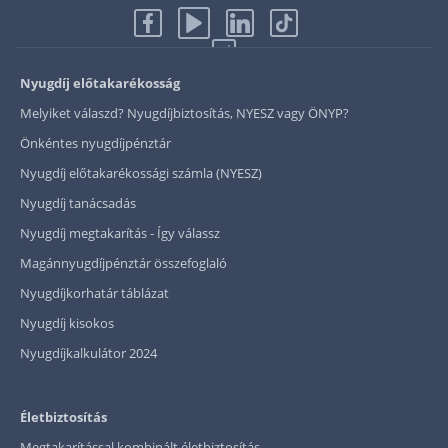
Nyugdíj előtakarékosság
Melyiket válaszd? Nyugdíjbiztosítás, NYESZ vagy ÖNYP?
Önkéntes nyugdíjpénztár
Nyugdíj előtakarékossági számla (NYESZ)
Nyugdíj tanácsadás
Nyugdíj megtakarítás - Így válassz
Magánnyugdíjpénztár összefoglaló
Nyugdíjkorhatár táblázat
Nyugdíj kisokos
Nyugdíjkalkulátor 2024
Életbiztosítás
Megtakarítással kombinált életbiztosítás