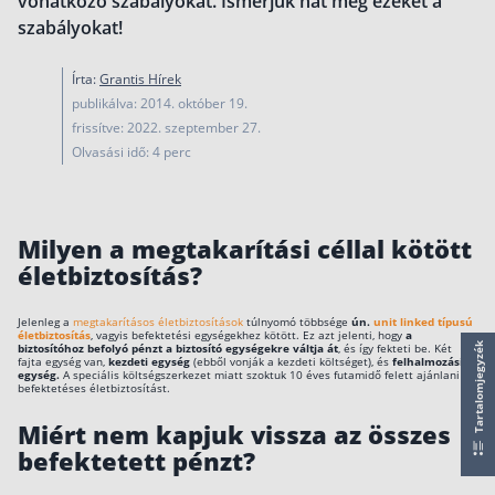
vonatkozó szabályokat. Ismerjük hát meg ezeket a
Nyugdíj kisokos – A magyar nyugdíjrendszer mű
szabályokat!
Egyszerű Állami Nyugdíjkalkulátor
Önkéntes Nyugdíjpénztárak hozamai
Írta:
Grantis Hírek
publikálva: 2014. október 19.
Nyugdíjbiztosítás
frissítve: 2022. szeptember 27.
Olvasási idő: 4 perc
Nyugdíjbiztosítás vagy NYESZ? Melyik a jobb?
Melyik a legolcsóbb nyugdíjbiztosítás?
Önkéntes nyugdíjpénztár vagy Nyugdíjbiztosítás
Milyen a megtakarítási céllal kötött
életbiztosítás?
Nyugdíjbiztosítás adókedvezmény és adójóváírá
KATA Nyugdíj: így használd ki az adókedvezmény
Jelenleg a
megtakarításos életbiztosítások
túlnyomó többsége
ún.
unit linked típusú
életbiztosítás
, vagyis befektetési egységekhez kötött. Ez azt jelenti, hogy
a
Nyugdíjbiztosítás kalkulátor
biztosítóhoz befolyó pénzt a biztosító egységekre váltja át
, és így fekteti be. Két
Tartalomjegyzék
fajta egység van,
kezdeti egység
(ebből vonják a kezdeti költséget), és
felhalmozási
Nyugdíjbiztosítás hozamok
egység.
A speciális költségszerkezet miatt szoktuk 10 éves futamidő felett ajánlani a
befektetéses életbiztosítást.
Nyugdíjbiztosítás költségek
Miért nem kapjuk vissza az összes
Életbiztosítások
befektetett pénzt?
Balesetbiztosítás