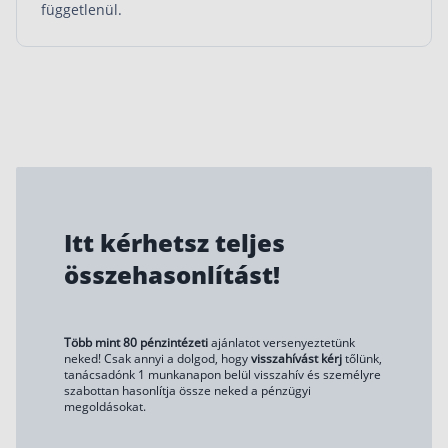
függetlenül.
Rólunk
Kapcsolat
Karrier
Itt kérhetsz teljes
összehasonlítást!
Több mint 80 pénzintézeti
ajánlatot versenyeztetünk
neked! Csak annyi a dolgod, hogy
visszahívást kérj
tőlünk,
tanácsadónk 1 munkanapon belül visszahív és személyre
szabottan hasonlítja össze neked a pénzügyi
megoldásokat.