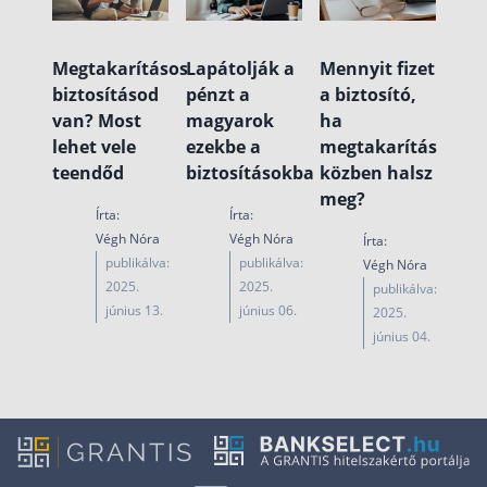
Megtakarításos
Lapátolják a
Mennyit fizet
biztosításod
pénzt a
a biztosító,
van? Most
magyarok
ha
lehet vele
ezekbe a
megtakarítás
teendőd
biztosításokba
közben halsz
meg?
Írta:
Írta:
Végh Nóra
Végh Nóra
Írta:
publikálva:
publikálva:
Végh Nóra
2025.
2025.
publikálva:
június 13.
június 06.
2025.
június 04.