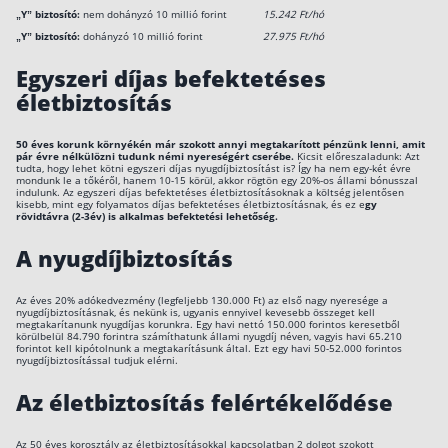
„Y” biztosító:
nem dohányzó 10 millió forint
15.242 Ft/hó
Befektetés
„Y” biztosító:
dohányzó 10 millió forint
27.975 Ft/hó
Állampapír
Egyszeri díjas befektetéses
életbiztosítás
Legjobb befektetés
Részvény vásárlás
50 éves korunk környékén már szokott annyi megtakarított pénzünk lenni, amit
pár évre nélkülözni tudunk némi nyereségért cserébe.
Kicsit előreszaladunk: Azt
tudta, hogy lehet kötni egyszeri díjas nyugdíjbiztosítást is? Így ha nem egy-két évre
Befektetési alapok
mondunk le a tőkéről, hanem 10-15 körül, akkor rögtön egy 20%-os állami bónusszal
indulunk. Az egyszeri díjas befektetéses életbiztosításoknak a költség jelentősen
TBSZ számla
kisebb, mint egy folyamatos díjas befektetéses életbiztosításnak, és ez e
gy
rövidtávra (2-3év) is alkalmas befektetési lehetőség.
ETF
A nyugdíjbiztosítás
Gyermek megtakarítás
Az éves 20% adókedvezmény (legfeljebb 130.000 Ft) az első nagy nyeresége a
Babakötvény kisokos 👶
nyugdíjbiztosításnak, és nekünk is, ugyanis ennyivel kevesebb összeget kell
megtakarítanunk nyugdíjas korunkra. Egy havi nettó 150.000 forintos keresetből
körülbelül 84.790 forintra számíthatunk állami nyugdíj néven, vagyis havi 65.210
Lakástakarék
forintot kell kipótolnunk a megtakarításunk által. Ezt egy havi 50-52.000 forintos
nyugdíjbiztosítással tudjuk elérni.
Hitel
Az életbiztosítás felértékelődése
Vállalkozói hitel
Az 50 éves korosztály az életbiztosításokkal kapcsolatban 2 dolgot szokott