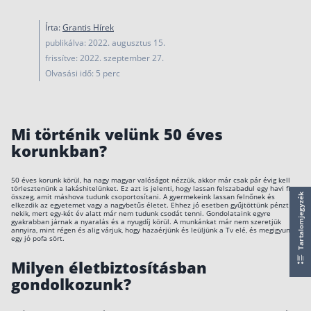
működése
Egyszerű Állami Nyugdíjkalkulátor
Írta:
Grantis Hírek
Önkéntes Nyugdíjpénztárak hozamai
publikálva: 2022. augusztus 15.
frissítve: 2022. szeptember 27.
Nyugdíjbiztosítás
Olvasási idő: 5 perc
Nyugdíjbiztosítás vagy NYESZ? Melyik a jobb?
Melyik a legolcsóbb nyugdíjbiztosítás?
Mi történik velünk 50 éves
korunkban?
Önkéntes nyugdíjpénztár vagy Nyugdíjbiztosítás
Nyugdíjbiztosítás adókedvezmény és adójóváírá
50 éves korunk körül, ha nagy magyar valóságot nézzük, akkor már csak pár évig kell
törlesztenünk a lakáshitelünket. Ez azt is jelenti, hogy lassan felszabadul egy havi fix
KATA Nyugdíj: így használd ki az adókedvezmény
összeg, amit máshova tudunk csoportosítani. A gyermekeink lassan felnőnek és
Tartalomjegyzék
elkezdik az egyetemet vagy a nagybetűs életet. Ehhez jó esetben gyűjtöttünk pénzt
nekik, mert egy-két év alatt már nem tudunk csodát tenni. Gondolataink egyre
Nyugdíjbiztosítás kalkulátor
gyakrabban járnak a nyaralás és a nyugdíj körül. A munkánkat már nem szeretjük
annyira, mint régen és alig várjuk, hogy hazaérjünk és leüljünk a Tv elé, és megigyunk
Nyugdíjbiztosítás hozamok
egy jó pofa sört.
Nyugdíjbiztosítás költségek
Milyen életbiztosításban
gondolkozunk?
Életbiztosítások
Balesetbiztosítás