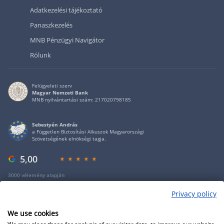
Adatkezelési tájékoztató
Panaszkezelés
MNB Pénzügyi Navigátor
Rólunk
Felügyeleti szerv
Magyar Nemzeti Bank
MNB nyilvántartási szám: 217020798185
Sebestyén András
a Független Biztosítási Alkuszok Magyarországi
Szövetségének elnökségi tagja.
5,00
3000 vélemény alapján
Privacy policy
Copyright 2009 - 2026 - Minden jog fenntartva - GRANTIS Hungary Zrt
We use cookies