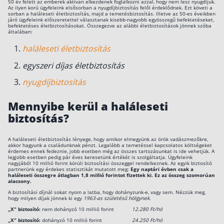
50 év felett az emberek aktívan elkezdenek foglalkozni azzal, hogy nem lesz nyugdíjuk.
Az ilyen korú ügyfeleink elsősorban a nyugdíjbiztosítás felől érdeklődnek. Ezt követi a
sorban a haláleseti életbiztosítás, majd a temetésbiztosítás. Illetve az 50-es éveikben
Csoportos életbiztosítás
járó ügyfeleink előszeretettel választanak kisebb-nagyobb egyösszegű befektetéseket,
befektetéses életbiztosításokat. Összegezve az alábbi életbiztosítások jönnek szóba
általában:
Kockázati életbiztosítás 🛡
haláleseti életbiztosítás
Euróalapú megtakarításos életbiztosítás
egyszeri díjas életbiztosítás
Megtakarítással kombinált életbiztosítás
nyugdíjbiztosítás
Vegyes életbiztosítás
Befektetési egységekhez kötött életbiztosítás
Mennyibe kerül a haláleseti
biztosítás?
Egészségbiztosítás
A haláleseti életbiztosítás lényege, hogy amikor elmegyünk az örök vadászmezőkre,
akkor hagyunk a családunknak pénzt. Legalább a temetéssel kapcsolatos költségeket
Egészségbiztosítás cégeknek
érdemes ennek fedeznie, jobb esetben még az összes tartozásunkat is ide vehetjük. A
legjobb esetben pedig pár éves keresetünk értékét is szolgáltatja. Ügyfeleink
nagyjából 10 millió forint körüli biztosítási összeggel rendelkeznek. Az egyik biztosító
Magán egészségbiztosítás 💊
partnerünk egy érdekes statisztikát mutatott meg:
Egy naptári évben csak a
haláleseti összegre átlagban 1,8 millió forintot fizettek ki. Ez az összeg szomorúan
alacsony.
Betegbiztosítás
A biztosítási díjnál sokat nyom a latba, hogy dohányzunk-e, vagy sem. Nézzük meg,
Egészségpénztár – Spórolj évi akár 150 ezer
hogy milyen díjak jönnek ki egy
1963-as születésű hölgynek.
forintot
„X” biztosító:
nem dohányzó 10 millió forint
12.280 Ft/hó
Egészségbiztosítás kalkulátor
„X” biztosító:
dohányzó 10 millió forint
24.250 Ft/hó