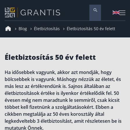
Blog
Életbiztosítás
Életbiztosítás 50 év felett
Pénzügyi tanácsadás
Vállalati szolgáltatások
Nyugdíj előtakarékosság
Életbiztosítás 50 év felett
Önkéntes nyugdíjpénztár
Melyiket válaszd? Nyugdíjbiztosítás, NYESZ vagy
Ha idősebbek vagyunk, akkor azt mondják, hogy
ÖNYP?
bölcsebbek is vagyunk. Máshogy nézzük az életet, és
Nyugdíj előtakarékossági számla (NYESZ)
más lesz az értékrendünk is. Sajnos általában az
Nyugdíj tanácsadás 🪙
életbiztosítások értéke is ilyenkor értékelődik fel. 50
évesen még nem maradtunk le semmiről, csak kicsit
Nyugdíj megtakarítás – Így válassz
többet kell fizetnünk a szolgáltatásokért. Ebben a
Magánnyugdíjpénztár összefoglaló
cikkben megtalálja az 50 éves korosztály által
legkedveltebb 3 életbiztosítást, amit részletesen be is
Nyugdíjkorhatár táblázat és útmutató
mutatunk Önnek.
Nyugdíj kisokos – A magyar nyugdíjrendszer