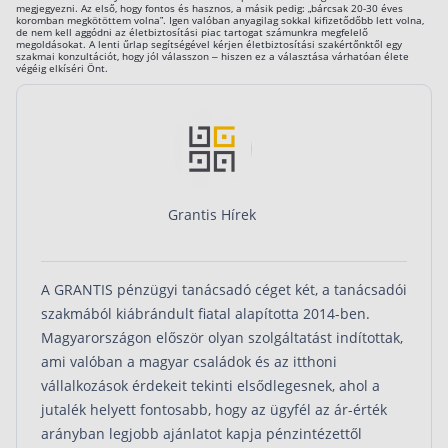
megjegyezni. Az első, hogy fontos és hasznos, a másik pedig: „bárcsak 20-30 éves
Szabad felhasználású hitel
koromban megkötöttem volna”. Igen valóban anyagilag sokkal kifizetődőbb lett volna,
de nem kell aggódni az életbiztosítási piac tartogat számunkra megfelelő
megoldásokat. A lenti űrlap segítségével kérjen életbiztosítási szakértőnktől egy
Lakáshitel
szakmai konzultációt, hogy jól válasszon – hiszen ez a választása várhatóan élete
végéig elkíséri Önt.
Hitelkiváltás
Babaváró hitel
Vagyonbiztosítások
Grantis Hírek
Kötelező biztosítás (KGFB)
Casco
Utasbiztosítás
A GRANTIS pénzügyi tanácsadó céget két, a tanácsadói
szakmából kiábrándult fiatal alapította 2014-ben.
Lakásbiztosítás útmutató – Hogyan válassz?
Magyarországon először olyan szolgáltatást indítottak,
Lakásbiztosítás: válaszok az 50 leggyakoribb
kérdésre
ami valóban a magyar családok és az itthoni
Minősített Fogyasztóbarát Otthonbiztosítás
vállalkozások érdekeit tekinti elsődlegesnek, ahol a
útmutató
jutalék helyett fontosabb, hogy az ügyfél az ár-érték
arányban legjobb ajánlatot kapja pénzintézettől
Blog