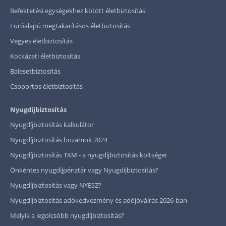
Befektetési egységekhez kötött életbiztosítás
Euróalapú megtakarításos életbiztosítás
Vegyes életbiztosítás
Kockázati életbiztosítás
Balesetbiztosítás
Csoportos életbiztosítás
Nyugdíjbiztosítás
Nyugdíjbiztosítás kalkulátor
Nyugdíjbiztosítás hozamok 2024
Nyugdíjbiztosítás TKM - a nyugdíjbiztosítás költségei
Önkéntes nyugdíjpénztár vagy Nyugdíjbiztosítás?
Nyugdíjbiztosítás vagy NYESZ?
Nyugdíjbiztosítás adókedvezmény és adójóváírás 2026-ban
Melyik a legolcsóbb nyugdíjbiztosítás?