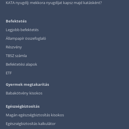
KATA nyugdíj: mekkora nyugdíjat kapsz majd katásként?
Befektetés
Legjobb befektetés
Állampapír összefoglaló
Részvény
TBSZ számla
Befektetési alapok
ETF
Gyermek megtakarítás
Babakötvény kisokos
Egészségbiztosítás
Magán egészségbiztosítás kisokos
Egészségbiztosítás kalkulátor