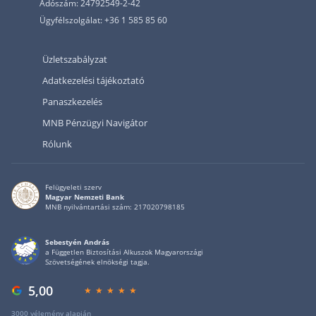
Adószám: 24792549-2-42
Ügyfélszolgálat: +36 1 585 85 60
Üzletszabályzat
Adatkezelési tájékoztató
Panaszkezelés
MNB Pénzügyi Navigátor
Rólunk
Felügyeleti szerv
Magyar Nemzeti Bank
MNB nyilvántartási szám: 217020798185
Sebestyén András
a Független Biztosítási Alkuszok Magyarországi
Szövetségének elnökségi tagja.
5,00
3000 vélemény alapján