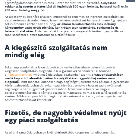
egészségkárosodás esetén is csak 3 ezer forintot fizet a biztosító.
Súlyosabb
rokkantság esetén a biztosítási díj legfeljebb 300 ezer forintig, baleseti halál után
Csoportos életbiztosítás
200 ezer forintig megy fel.
Az alacsony díj ellenére kiváltani mindenképp érdemes az ingyenes biztosítást, de
Kockázati életbiztosítás 🛡
azzal érdemes tisztában lenni, hogy hathatós segítséget baj esetén nem fog nyújtani.
Azt is érdemes észben tartani, hogy
az állami tanulóbiztosítás csak néhány
káresemény után nyújt térítést, konkrétan csak csonttörés, rokkantság és
Euróalapú megtakarításos életbiztosítás
baleseti halál után.
Érdemes tehát kiterjeszteni magasabb térítést nyújtó, illetve
több kockázati elemet tartalmazó biztosításokkal.
Megtakarítással kombinált életbiztosítás
A kiegészítő szolgáltatás nem
Vegyes életbiztosítás
mindig elég
Befektetési egységekhez kötött életbiztosítás
Sokan úgy gondolják, a lakásbiztosításuk mellé választható balesetbiztosítási
kiegészítő szolgáltatás elegendő lesz a gyermekek védelmére is. Azonban
a
Pénzcentrumnak
nyilatkozó biztosítási szakember szerint
a vagyonbiztosítások
Egészségbiztosítás
mellé kapcsolt balesetbiztosítások szolgáltatása nagyobb baj esetén nem
elegendő.
Mint mondta, különösen nagy segítséget jelenthetnek például a gyerekekre
kötött balesetbiztosítások rokkantsági térítései, amelyek hosszú távra nyújtanak
Egészségbiztosítás cégeknek
segítséget a sérült gyermek gondozásához. Arról nem is beszélve, hogy a
balesetbiztosításoknál a térített eszköz is magasabb, mint a kiegészítő szolgáltatás
esetén. Több szempontból is megéri tehát szétnézni a piacon, milyen specializált
Magán egészségbiztosítás 💊
balesetbiztosításokat köthetünk.
Betegbiztosítás
Fizetős, de nagyobb védelmet nyújt
egy piaci szolgáltatás
Egészségpénztár – Spórolj évi akár 150 ezer forin
Egészségbiztosítás kalkulátor
Az állami tanulóbiztosításon kívül elérhető több csoportos tanulóbiztosítás,