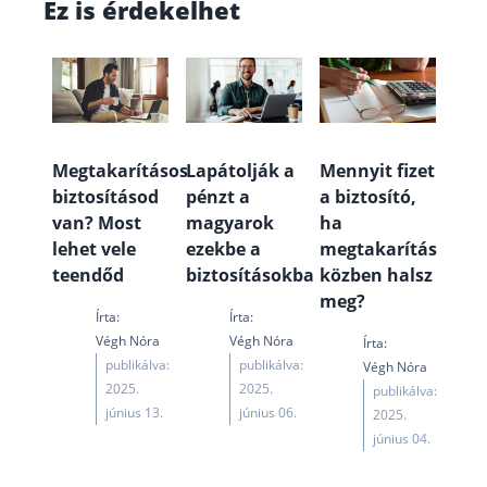
Ez is érdekelhet
Megtakarításos
Lapátolják a
Mennyit fizet
biztosításod
pénzt a
a biztosító,
van? Most
magyarok
ha
lehet vele
ezekbe a
megtakarítás
teendőd
biztosításokba
közben halsz
meg?
Írta:
Írta:
Végh Nóra
Végh Nóra
Írta:
publikálva:
publikálva:
Végh Nóra
2025.
2025.
publikálva:
június 13.
június 06.
2025.
június 04.