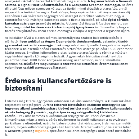
amelyeket iskolákon keresztül köthetnek meg a szülők.
A legismertebbek a Generali
Szimba, a Signal Plusz Diákbiztosítása és a Groupama Greeman csomagjai.
Az éves
Befektetés
díj attól függ, milyen csomagot választ az ügyfél: minél drágább a biztosítás, annál
magasabb a térítési összeg is. Ezek előnye, hogy egyénenként néhány ezres éves díj
ellenében akár százezres nagyságrendű összeget is téríthet, valamint az, hogy a
csonttörésen túl másfajta balesetek után is fizet a biztosító, például
égési sérülés,
Állampapír
kutyaharapás vagy áramütés miatt is.
A biztosítási összeg kifizetése mellett van
lehetőség
műtét térítésére és kórházi napidíj igénylésére is.
Elmondható, hogy a
fizetős szolgáltatások közül ezek a csomagok kínálják a legtöbbet a legkisebb díjért.
Legjobb befektetés
Az iskolákon kívül a piacon számos, korosztályokra szabott balesetbiztosítás is
elérhető.
Ilyen például az Aegon Z-generációs tinédzsereknek, valamint kisebb
Részvény vásárlás
gyermekeknek szóló csomagja.
Ezek magasabb havi díj mellett nagyobb összegeket
térítenek, a balesetből adódó csonttörés biztosítási összege például 15-20 ezer forint
Befektetési alapok
között mozog. Emellett jellemzően a piaci balesetbiztosítások is térítik a műtétek
vagy kórházi ápolás költségeit is fedezik. A gyermekek biztosításainak havi díja
jellemzően havi 1000 forint környékén mozog, azaz olcsóbb, mint a felnőtteké,
TBSZ számla
azonban
ha szülőként magunknak is szeretnénk biztosítást, érdemesebb lehet
valamilyen családi csomagot választani.
ETF
Érdemes kullancsfertőzésre is
Gyermek megtakarítás
biztosítani
Babakötvény kisokos 👶
Érdemes még kitérni egy nyáron különösen aktuális káreseményre, a kullancsok által
terjesztett betegségekre.
A fent felsorolt biztosítások csaknem mindegyike (az
Lakástakarék
ingyenes állami tanulóbiztosítást kivéve) térítést nyújt valamilyen kullancscsípés
okozta betegség (Lyme-kór, agyhártya- és agyvelőgyulladás) kialakulása
esetén.
Ezek már nemcsak a kirándulókat fenyegetik: az utóbbi években a
klímaváltozás miatt a meleg, párás növényzetet kedvelő kullancsok a nagyvárosok
Hitel
parkjaiban is elterjedtek, ezért ha balesetbiztosítást választunk, érdemes szem előtt
tartani, milyen kullancsbetegségek után térítenek. Alternatívaként jó választás lehet
a
Genertel
jelenleg
ingyenes
, speciálisan kullancs-betegségek után fizető biztosítása
Vállalkozói hitel
is.