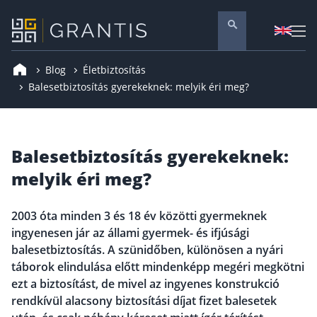
Blog
Életbiztosítás
Pénzügyi tanácsadás
Balesetbiztosítás gyerekeknek: melyik éri meg?
Vállalati szolgáltatások
Nyugdíj előtakarékosság
Balesetbiztosítás gyerekeknek:
Önkéntes nyugdíjpénztár
melyik éri meg?
Melyiket válaszd? Nyugdíjbiztosítás, NYESZ vagy
Nyugdíj előtakarékossági számla (NYESZ)
2003 óta minden 3 és 18 év közötti gyermeknek
Nyugdíj tanácsadás 🪙
ingyenesen jár az állami gyermek- és ifjúsági
Nyugdíj megtakarítás – Így válassz
balesetbiztosítás. A szünidőben, különösen a nyári
táborok elindulása előtt mindenképp megéri megkötni
Magánnyugdíjpénztár összefoglaló
ezt a biztosítást, de mivel az ingyenes konstrukció
Nyugdíjkorhatár táblázat és útmutató
rendkívül alacsony biztosítási díjat fizet balesetek