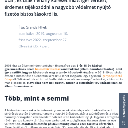
után, és csak néhány káreset miatt ígér térítést,
Nyugdíj kisokos – A magyar nyugdíjrendszer mű
érdemes tájékozódni a nagyobb védelmet nyújtó
Egyszerű Állami Nyugdíjkalkulátor
fizetős biztosításokról is.
Önkéntes Nyugdíjpénztárak hozamai
Írta:
Grantis Hírek
Nyugdíjbiztosítás
publikálva: 2019. augusztus 10.
frissítve: 2022. szeptember 27.
Nyugdíjbiztosítás vagy NYESZ? Melyik a jobb?
Olvasási idő: 7 perc
Melyik a legolcsóbb nyugdíjbiztosítás?
Önkéntes nyugdíjpénztár vagy Nyugdíjbiztosítás
2003 óta az állam minden tanévben finanszíroz egy,
3 és 18 év közötti
gyermekeknek szóló
balesetbiztosítási
konstrukciót (állami tanulóbiztosítás), amit
Nyugdíjbiztosítás adókedvezmény és adójóváírá
így a szülők ingyen köthetnek meg a tanév hátralevő részére.
A 2018-19-es iskolai
évben a biztosítást a Generalin keresztül lehet megkötni egy egyszerű
igénybejelentő
űrlap
elküldésével. Ha a biztosító ellenőrizte az abban szereplő adatokat, a biztosítás
KATA Nyugdíj: így használd ki az adókedvezmény
már élesedik is.
Havi díjat nem kell fizetni, hiszen a biztosítást 100 százalékban az
állam finanszírozza.
Nyugdíjbiztosítás kalkulátor
Nyugdíjbiztosítás hozamok
Több, mint a semmi
Tartalomjegyzék
Nyugdíjbiztosítás költségek
A biztosítás nemcsak a tanintézményben, az oktatás ideje alatt bekövetkezett
sérülések esetén érvényes, hanem a nap 24 órájában, akár a szünidőben és a világ
Életbiztosítások
bármely országában elszenvedett baleset után kártérítést nyújt. Ingyenes szolgáltatás
révén persze komoly térítést nem várhatunk. A szolgáltatás összege tizenhat éve
változatlan,
csonttörés esetén például mindig csak 3 ezer forint a kártérítés
,
függetlenül attól, milyen súlyos a sérülés. Sőt, maradandó, de 10 százalék alatti
Balesetbiztosítás