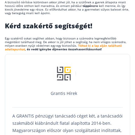
A biztosító térítése különösen akkor jöhet jól, ha a szülőnek a gyerek állapota miatt
Szabad felhasználású hitel
hosszú időre otthon kell maradnia, és emiatt például
táppénzre
kell mennie, és így
kiesik jövedelme egy része. Ez előfordulhat akkor, ha a gyermeket súlyos baleset érte,
vagy betegség miatt kell ápolni.
Lakáshitel
Kérd szakértő segítségét!
Hitelkiváltás
Babaváró hitel
Egy szakértő sokat segíthet abban, hogy biztosan a számodra legmegfelelőbb
megoldást találhasd meg. De akkor is jól jöhet a segítség, ha nem világos számodra,
milyen esetben nyújt védelmet egy-egy biztosítás.
Töltsd ki a lap alján található
adatlapunkat
, és vedd igénybe díjmentes összehasonlításunkat!
Vagyonbiztosítások
Kötelező biztosítás (KGFB)
Casco
Utasbiztosítás
Grantis Hírek
Lakásbiztosítás útmutató – Hogyan válassz?
Lakásbiztosítás: válaszok az 50 leggyakoribb kér
A GRANTIS pénzügyi tanácsadó céget két, a tanácsadói
Minősített Fogyasztóbarát Otthonbiztosítás útm
szakmából kiábrándult fiatal alapította 2014-ben.
Magyarországon először olyan szolgáltatást indítottak,
Blog