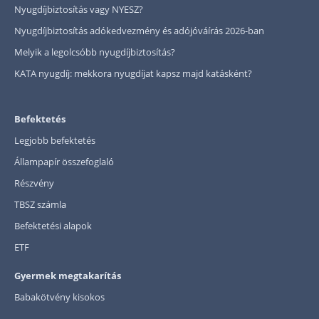
Nyugdíjbiztosítás vagy NYESZ?
Nyugdíjbiztosítás adókedvezmény és adójóváírás 2026-ban
Melyik a legolcsóbb nyugdíjbiztosítás?
KATA nyugdíj: mekkora nyugdíjat kapsz majd katásként?
Befektetés
Legjobb befektetés
Állampapír összefoglaló
Részvény
TBSZ számla
Befektetési alapok
ETF
Gyermek megtakarítás
Babakötvény kisokos