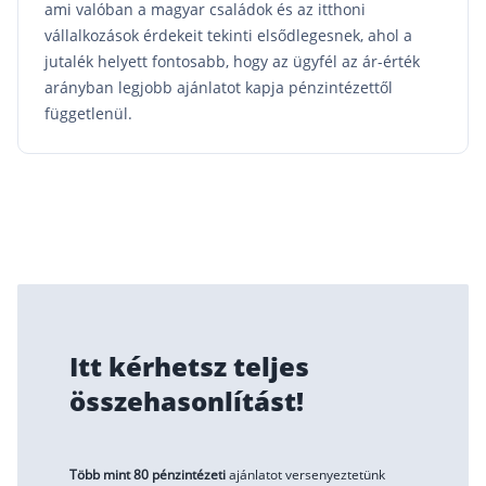
ami valóban a magyar családok és az itthoni
vállalkozások érdekeit tekinti elsődlegesnek, ahol a
Rólunk
jutalék helyett fontosabb, hogy az ügyfél az ár-érték
Kapcsolat
arányban legjobb ajánlatot kapja pénzintézettől
függetlenül.
Karrier
Itt kérhetsz teljes
összehasonlítást!
Több mint 80 pénzintézeti
ajánlatot versenyeztetünk