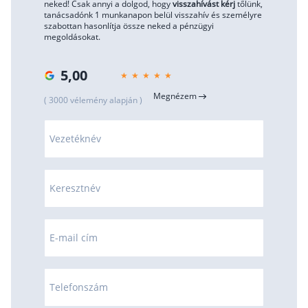
neked! Csak annyi a dolgod, hogy
visszahívást kérj
tőlünk,
tanácsadónk 1 munkanapon belül visszahív és személyre
szabottan hasonlítja össze neked a pénzügyi
megoldásokat.
5,00
Megnézem
( 3000 vélemény alapján )
Vezetéknév
Keresztnév
E-mail cím
Telefonszám