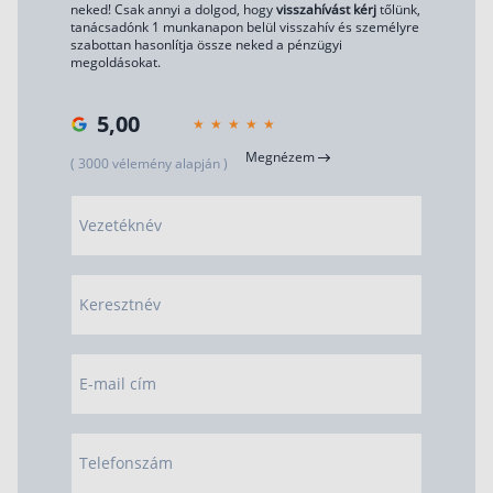
neked! Csak annyi a dolgod, hogy
visszahívást kérj
tőlünk,
tanácsadónk 1 munkanapon belül visszahív és személyre
szabottan hasonlítja össze neked a pénzügyi
megoldásokat.
5,00
Megnézem
( 3000 vélemény alapján )
Vezetéknév
Keresztnév
E-mail cím
Telefonszám