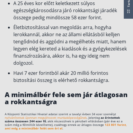
A 25 éves kor előtt keletkezett súlyos
egészségkárosodásra járó rokkantsági járadék
Csoportos életbiztosítás
összege pedig mindössze 58 ezer forint.
Kockázati életbiztosítás 🛡
Életbiztosítással van megoldás arra, hogyha
Euróalapú megtakarításos életbiztosítás
lerokkannál, akkor ne az állami ellátásból kelljen
Megtakarítással kombinált életbiztosítás
tengődnöd és aggódni a megélhetés miatt, hanem
legyen elég kereted a kiadások és a gyógykezelések
Vegyes életbiztosítás
finanszírozására, akkor is, ha egy ideig nem
Befektetési egységekhez kötött életbiztosítás
dolgozol.
Havi 7 ezer forintból akár 20 millió forintos
Egészségbiztosítás
biztosítási összeg is elérhető rokkantságra.
Egészségbiztosítás cégeknek
A minimálbér fele sem jár átlagosan
Magán egészségbiztosítás 💊
a rokkantságra
Betegbiztosítás
A Központi Statisztikai Hivatal adatai szerint a tavalyi évben 34 ezer személyt
Egészségpénztár – Spórolj évi akár 150 ezer
nyilvánítottak újonnan megváltozott munkaképességűnek
. Jelenleg
az érintettek
forintot
száma összesen 244 ezer fő
, akik részesülnek is pénzbeli ellátásban (pár éve ez a
szám még a félmilliót közelítette), csakhogy ennek az átlagos összege
123 801 forint,
Egészségbiztosítás kalkulátor
ami még a minimálbér felét sem éri el
.