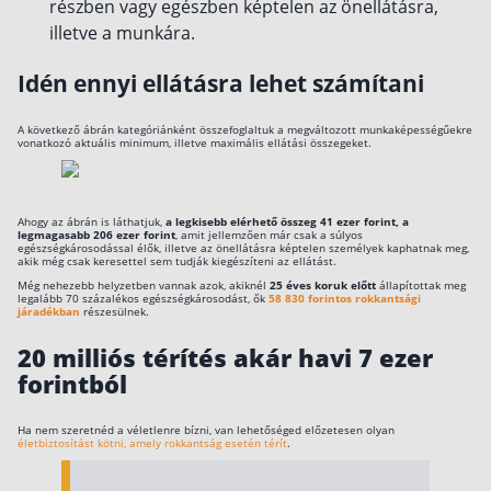
részben vagy egészben képtelen az önellátásra,
Szabad felhasználású hitel
illetve a munkára.
Lakáshitel
Idén ennyi ellátásra lehet számítani
Hitelkiváltás
A következő ábrán kategóriánként összefoglaltuk a megváltozott munkaképességűekre
Babaváró hitel
vonatkozó aktuális minimum, illetve maximális ellátási összegeket.
Vagyonbiztosítások
Ahogy az ábrán is láthatjuk,
a legkisebb elérhető összeg 41 ezer forint, a
Kötelező biztosítás (KGFB)
legmagasabb 206 ezer forint
, amit jellemzően már csak a súlyos
egészségkárosodással élők, illetve az önellátásra képtelen személyek kaphatnak meg,
akik még csak keresettel sem tudják kiegészíteni az ellátást.
Casco
Még nehezebb helyzetben vannak azok, akiknél
25 éves koruk előtt
állapítottak meg
legalább 70 százalékos egészségkárosodást, ők
58 830 forintos rokkantsági
Utasbiztosítás
járadékban
részesülnek.
Lakásbiztosítás útmutató – Hogyan válassz?
20 milliós térítés akár havi 7 ezer
forintból
Lakásbiztosítás: válaszok az 50 leggyakoribb
kérdésre
Minősített Fogyasztóbarát Otthonbiztosítás
útmutató
Ha nem szeretnéd a véletlenre bízni, van lehetőséged előzetesen olyan
életbiztosítást kötni, amely rokkantság esetén térít
.
Blog