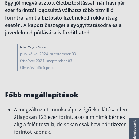
Egy jól megválasztott életbiztosítással már havi pár
működése
ezer forinttól jogosulttá válhatsz több tízmillió
Egyszerű Állami Nyugdíjkalkulátor
forintra, amit a biztosító fizet neked rokkantság
Önkéntes Nyugdíjpénztárak hozamai
esetén. A kapott összeget a gyógyíttatásodra és a
jövedelmed pótlására is fordíthatod.
Nyugdíjbiztosítás
Nyugdíjbiztosítás vagy NYESZ? Melyik a jobb?
Írta:
Végh Nóra
publikálva: 2024. szeptember 03.
Melyik a legolcsóbb nyugdíjbiztosítás?
frissítve: 2024. szeptember 03.
Önkéntes nyugdíjpénztár vagy Nyugdíjbiztosítás
Olvasási idő: 6 perc
Nyugdíjbiztosítás adókedvezmény és adójóváírá
KATA Nyugdíj: így használd ki az adókedvezmény
Főbb megállapítások
Nyugdíjbiztosítás kalkulátor
Nyugdíjbiztosítás hozamok
A megváltozott munkaképességűek ellátása idén
Nyugdíjbiztosítás költségek
átlagosan 123 ezer forint, azaz a minimálbérnek
Tartalomjegyzék
alig a felét teszi ki, de sokan csak havi pár tízezer
Életbiztosítások
forintot kapnak.
Balesetbiztosítás