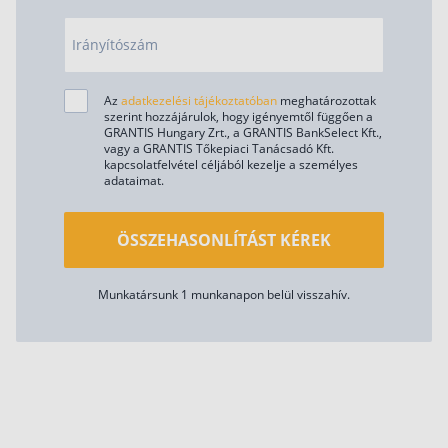
Irányítószám
Az
adatkezelési tájékoztatóban
meghatározottak
szerint hozzájárulok, hogy igényemtől függően a
GRANTIS Hungary Zrt., a GRANTIS BankSelect Kft.,
vagy a GRANTIS Tőkepiaci Tanácsadó Kft.
kapcsolatfelvétel céljából kezelje a személyes
adataimat.
ÖSSZEHASONLÍTÁST KÉREK
Munkatársunk 1 munkanapon belül visszahív.