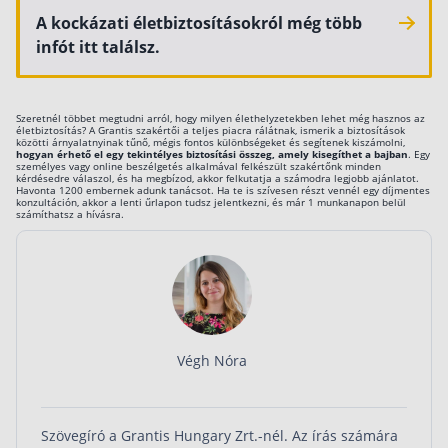
A kockázati életbiztosításokról még több
infót itt találsz.
Szeretnél többet megtudni arról, hogy milyen élethelyzetekben lehet még hasznos az
életbiztosítás? A Grantis szakértői a teljes piacra rálátnak, ismerik a biztosítások
közötti árnyalatnyinak tűnő, mégis fontos különbségeket és segítenek kiszámolni,
hogyan érhető el egy tekintélyes biztosítási összeg, amely kisegíthet a bajban
. Egy
személyes vagy online beszélgetés alkalmával felkészült szakértőnk minden
kérdésedre válaszol, és ha megbízod, akkor felkutatja a számodra legjobb ajánlatot.
Havonta 1200 embernek adunk tanácsot. Ha te is szívesen részt vennél egy díjmentes
konzultáción, akkor a lenti űrlapon tudsz jelentkezni, és már 1 munkanapon belül
számíthatsz a hívásra.
Végh Nóra
Szövegíró a Grantis Hungary Zrt.-nél. Az írás számára