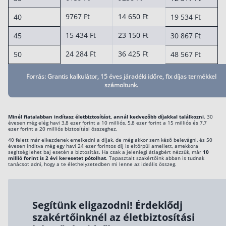
9767 Ft
14 650 Ft
40
19 534 Ft
15 434 Ft
23 150 Ft
45
30 867 Ft
24 284 Ft
36 425 Ft
50
48 567 Ft
Forrás: Grantis kalkulátor, 15 éves járadéki időre, fix díjas termékkel
számoltunk.
Minél fiatalabban indítasz életbiztosítást, annál kedvezőbb díjakkal találkozni
. 30
évesen még elég havi 3,8 ezer forint a 10 milliós, 5,8 ezer forint a 15 milliós és 7,7
ezer forint a 20 milliós biztosítási összeghez.
40 felett már elkezdenek emelkedni a díjak, de még akkor sem késő belevágni, és 50
évesen indítva még egy havi 24 ezer forintos díj is eltörpül amellett, amekkora
segítség lehet baj esetén a biztosítás. Ha csak a jelenlegi átlagbért nézzük, már
10
millió forint is 2 évi keresetet pótolhat
. Tapasztalt szakértőink abban is tudnak
tanácsot adni, hogy a te élethelyzetedben mi lenne az ideális összeg.
Segítünk eligazodni! Érdeklődj
szakértőinknél az életbiztosítási