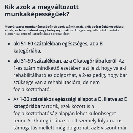
Kik azok a megváltozott
Befektetés
munkaképességűek?
Állampapír
Megváltozott munkaképességűnek azok számítanak, akik egészségkárosodással
Legjobb befektetés
élnek, ez lehet baleset vagy betegség miatt is.
Az egészségi állapotuk mértéke
alapján különböző kategóriákba sorolják őket:
Részvény vásárlás
aki 51-60 százalékban egészséges, az a B
kategóriába,
Befektetési alapok
aki 31-50 százalékban, az a C kategóriába kerül
. Az
TBSZ számla
1-es szám mindkettő esetében azt jelzi, hogy valaki
ETF
rehabilitálható és dolgozhat, a 2-es pedig, hogy bár
Gyermek megtakarítás
szüksége van a rehabilitációra, de nem
foglalkoztatható.
Babakötvény kisokos 👶
Az
1-30 százalékos egészségi állapot a D, illetve az E
Lakástakarék
kategóriába
tartozik, ezek között is a
foglalkoztathatóság alapján lehet különbséget
Hitel
tenni. A D kategóriába sorolt személy folyamatos
támogatás mellett még dolgozhat, az E viszont már
Vállalkozói hitel