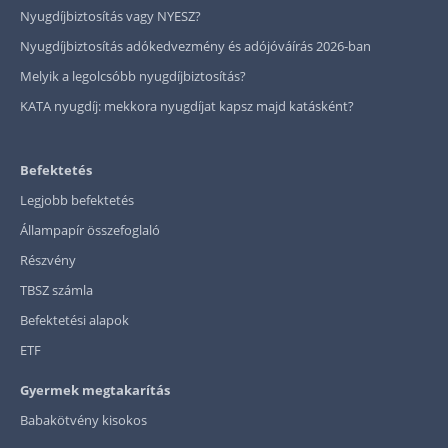
Nyugdíjbiztosítás vagy NYESZ?
Nyugdíjbiztosítás adókedvezmény és adójóváírás 2026-ban
Melyik a legolcsóbb nyugdíjbiztosítás?
KATA nyugdíj: mekkora nyugdíjat kapsz majd katásként?
Befektetés
Legjobb befektetés
Állampapír összefoglaló
Részvény
TBSZ számla
Befektetési alapok
ETF
Gyermek megtakarítás
Babakötvény kisokos