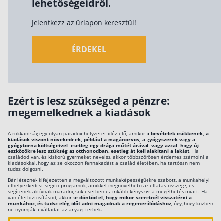
lehetőségeidről.
Jelentkezz az űrlapon keresztül!
ÉRDEKEL
Ezért is lesz szükséged a pénzre:
megemelkednek a kiadások
A rokkantság egy olyan paradox helyzetet idéz elő, amikor
a bevételek csökkenek, a
kiadások viszont növekednek, például a magánorvos, a gyógyszerek vagy a
gyógytorna költségeivel, esetleg egy drága műtét árával, vagy azzal, hogy új
eszközökre lesz szükség az otthonodban, esetleg át kell alakítani a lakást
. Ha
családod van, és kiskorú gyermeket nevelsz, akkor többszörösen érdemes számolni a
kiadásokkal, hogy az se okozzon fennakadást a család életében, ha tartósan nem
tudsz dolgozni.
Bár léteznek kifejezetten a megváltozott munkaképességűekre szabott, a munkahelyi
elhelyezkedést segítő programok, amikkel megnövelhető az ellátás összege, és
segítenek aktívnak maradni, sok esetben ez inkább kényszer a megélhetés miatt. Ha
van életbiztosításod, akkor
te döntöd el, hogy mikor szeretnél visszatérni a
munkához, és tudsz elég időt adni magadnak a regenerálódáshoz
, úgy, hogy közben
ne nyomják a válladat az anyagi terhek.