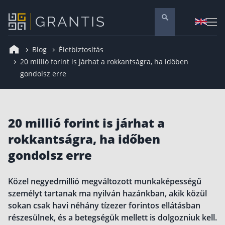
Blog
Életbiztosítás
Pénzügyi tanácsadás
20 millió forint is járhat a rokkantságra, ha időben
gondolsz erre
Vállalati szolgáltatások
Nyugdíj előtakarékosság
Önkéntes nyugdíjpénztár
20 millió forint is járhat a
Melyiket válaszd? Nyugdíjbiztosítás, NYESZ vagy
ÖNYP?
rokkantságra, ha időben
Nyugdíj előtakarékossági számla (NYESZ)
gondolsz erre
Nyugdíj tanácsadás 🪙
Nyugdíj megtakarítás – Így válassz
Közel negyedmillió megváltozott munkaképességű
személyt tartanak ma nyilván hazánkban, akik közül
Magánnyugdíjpénztár összefoglaló
sokan csak havi néhány tízezer forintos ellátásban
Nyugdíjkorhatár táblázat és útmutató
részesülnek, és a betegségük mellett is dolgozniuk kell.
Nyugdíj kisokos – A magyar nyugdíjrendszer