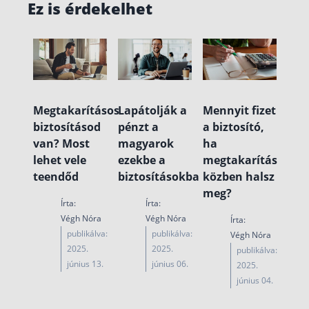
Ez is érdekelhet
Megtakarításos
Lapátolják a
Mennyit fizet
biztosításod
pénzt a
a biztosító,
van? Most
magyarok
ha
lehet vele
ezekbe a
megtakarítás
teendőd
biztosításokba
közben halsz
meg?
Írta:
Írta:
Végh Nóra
Végh Nóra
Írta:
publikálva:
publikálva:
Végh Nóra
2025.
2025.
publikálva:
június 13.
június 06.
2025.
június 04.