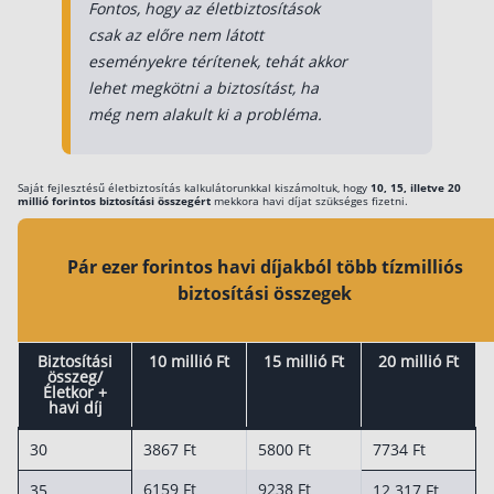
Fontos, hogy az életbiztosítások
csak az előre nem látott
Rólunk
eseményekre térítenek, tehát akkor
Kapcsolat
lehet megkötni a biztosítást, ha
még nem alakult ki a probléma.
Karrier
Saját fejlesztésű életbiztosítás kalkulátorunkkal kiszámoltuk, hogy
10, 15, illetve 20
millió forintos biztosítási összegért
mekkora havi díjat szükséges fizetni.
Pár ezer forintos havi díjakból több tízmilliós
biztosítási összegek
Biztosítási
10 millió Ft
15 millió Ft
20 millió Ft
összeg/
Életkor +
havi díj
30
3867 Ft
5800 Ft
7734 Ft
6159 Ft
9238 Ft
35
12 317 Ft