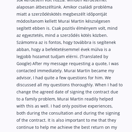
alaposan átbeszéltünk. Amikor családi probléma
Rólunk
miatt a szerződéskötés megbeszélt időpontját
Kapcsolat
módosítanom kellett Murai Martin készségesen
segített ebben is. Csak pozitív élményem volt, mind
Karrier
az egyeztetés, mind a szerződés kötés közben.
Számomra az is fontos, hogy továbbra is segítenek
abban, hogy a befektetésemmel évek múlva is a
legjobb hozamot tudjam elérni. (Translated by
Google) After my message requesting a quote, I was
contacted immediately. Murai Martin became my
advisor, I had quite a few questions for him. We
discussed all my questions thoroughly. When I had to
change the agreed date of signing the contract due
to a family problem, Murai Martin readily helped
with this as well. I had only positive experiences,
both during the consultation and during the signing
of the contract. It is also important to me that they
continue to help me achieve the best return on my