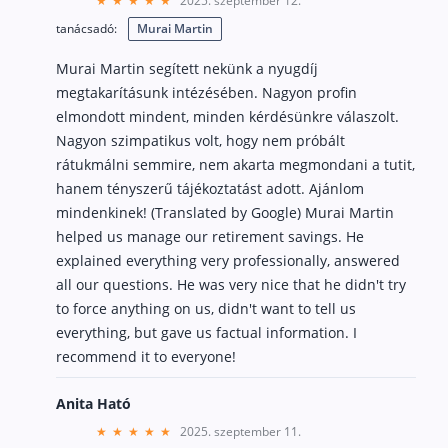
2025. szeptember 12.
Nyugdíj kisokos – A magyar nyugdíjrendszer mű
tanácsadó:
Murai Martin
Egyszerű Állami Nyugdíjkalkulátor
Önkéntes Nyugdíjpénztárak hozamai
Murai Martin segített nekünk a nyugdíj
megtakarításunk intézésében. Nagyon profin
Nyugdíjbiztosítás
elmondott mindent, minden kérdésünkre válaszolt.
Nagyon szimpatikus volt, hogy nem próbált
Nyugdíjbiztosítás vagy NYESZ? Melyik a jobb?
rátukmálni semmire, nem akarta megmondani a tutit,
Melyik a legolcsóbb nyugdíjbiztosítás?
hanem tényszerű tájékoztatást adott. Ajánlom
mindenkinek! (Translated by Google) Murai Martin
Önkéntes nyugdíjpénztár vagy Nyugdíjbiztosítás
helped us manage our retirement savings. He
Nyugdíjbiztosítás adókedvezmény és adójóváírá
explained everything very professionally, answered
KATA Nyugdíj: így használd ki az adókedvezmény
all our questions. He was very nice that he didn't try
to force anything on us, didn't want to tell us
Nyugdíjbiztosítás kalkulátor
everything, but gave us factual information. I
Nyugdíjbiztosítás hozamok
recommend it to everyone!
Nyugdíjbiztosítás költségek
Anita Ható
Életbiztosítások
2025. szeptember 11.
Balesetbiztosítás