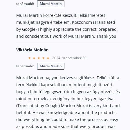
tanácsadó:
Murai Martin
Murai Martin korrekt,felkészült, lelkiismeretes
munkáját nagyra értékelem. Köszönöm (Translated
by Google) I highly appreciate the correct, prepared,
and conscientious work of Murai Martin. Thank you
Viktória Molnár
2024. szeptember 30.
tanácsadó:
Murai Martin
Murai Marton nagyon kedves segítőkész. Felkészült a
termékekkel kapcsolatban, mindent megtett azért,
hogy a lehető legegyszerűbb legyen az ügyintézés, és
minden termék az én igényeimhez legyen igazítva.
(Translated by Google) Marton Murai is very kind and
helpful. He was knowledgeable about the products,
did everything he could to make the process as easy
as possible, and made sure that every product was