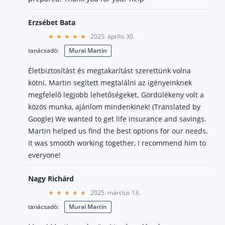
Erzsébet Bata
2025. április 30.
tanácsadó:
Murai Martin
Életbiztosítást és megtakarítást szerettünk volna
kötni. Martin segített megtalálni az igényeinknek
megfelelő legjobb lehetőségeket. Gördülékeny volt a
közös munka, ajánlom mindenkinek! (Translated by
Google) We wanted to get life insurance and savings.
Martin helped us find the best options for our needs.
It was smooth working together, I recommend him to
everyone!
Nagy Richárd
2025. március 13.
tanácsadó:
Murai Martin