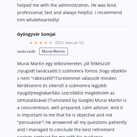
helped me with the administration. He was kind,
Privacy policy
professional, fast and always helpful. I recommend
him wholeheartedly!
We use cookies
We may place these for analysis of our visitor data, to improve our website,
Gyöngyvér Somjai
show personalised content and to give you a great website experience. For
more information about the cookies we use open the settings.
2025. február 03.
tanácsadó:
Murai Martin
Accept all
No, adjust
Murai Martin egy lelkiismeretes ,jól felkészült
,nyugodt tanácsadó.S számomra fontos ,hogy objektív
s nem "rábeszélő"!Türelemmel válaszolt minden
kérdésemre és sikerült a számomra legjobb
nyugdíjmegtakarítási szerződést megkötnöm az
útmutatásával (Translated by Google) Murai Martin is
a conscientious, well-prepared, calm advisor. And it
is important to me that he is objective and not
"persuasive"! He answered all my questions patiently
and I managed to conclude the best retirement
savings contract for me with his guidance.