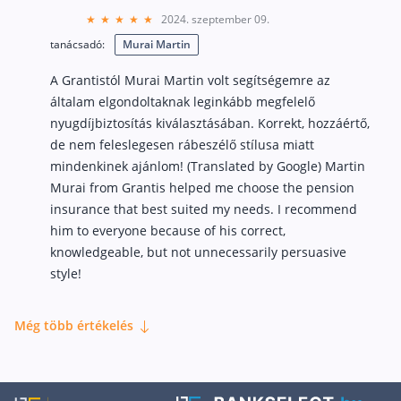
2024. szeptember 09.
tanácsadó:
Murai Martin
A Grantistól Murai Martin volt segítségemre az
általam elgondoltaknak leginkább megfelelő
nyugdíjbiztosítás kiválasztásában. Korrekt, hozzáértő,
de nem feleslegesen rábeszélő stílusa miatt
mindenkinek ajánlom! (Translated by Google) Martin
Murai from Grantis helped me choose the pension
insurance that best suited my needs. I recommend
him to everyone because of his correct,
knowledgeable, but not unnecessarily persuasive
style!
Még több értékelés