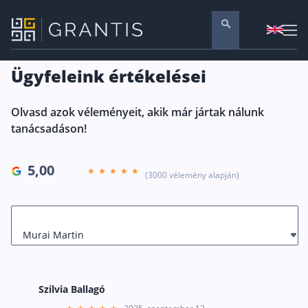
Ügyfeleink értékelései
Pénzügyi tanácsadás
Olvasd azok véleményeit, akik már jártak nálunk
Vállalati szolgáltatások
Nyugdíj előtakarékosság
tanácsadáson!
Önkéntes nyugdíjpénztár
5,00
Melyiket válaszd? Nyugdíjbiztosítás, NYESZ vagy
(3000 vélemény alapján)
Nyugdíj előtakarékossági számla (NYESZ)
Nyugdíj tanácsadás 🪙
Murai Martin
Nyugdíj megtakarítás – Így válassz
Magánnyugdíjpénztár összefoglaló
Nyugdíjkorhatár táblázat és útmutató
Szilvia Ballagó