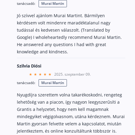
tanácsadó:
Murai Martin
Csoportos életbiztosítás
Jó szívvel ajánlom Murai Martint. Bármilyen
Kockázati életbiztosítás 🛡
kérdésem volt mindenre maradéktalanul nagy
tudással és kedvesen válaszolt. (Translated by
Euróalapú megtakarításos életbiztosítás
Google) I wholeheartedly recommend Murai Martin.
Megtakarítással kombinált életbiztosítás
He answered any questions I had with great
Vegyes életbiztosítás
knowledge and kindness.
Befektetési egységekhez kötött életbiztosítás
Szilvia Diósi
2025. szeptember 09.
Egészségbiztosítás
tanácsadó:
Murai Martin
Egészségbiztosítás cégeknek
Nyugdíjra szerettem volna takarékoskodni, rengeteg
Magán egészségbiztosítás 💊
lehetőség van a piacon, így nagyon leegyszerűsíti a
Grantis a helyzetet, hogy nem kell magamnak
Betegbiztosítás
mindegyiket végigolvasnom, utána kérdeznem. Murai
Egészségpénztár – Spórolj évi akár 150 ezer forin
Martin gyorsan felvette velem a kapcsolatot, miután
Egészségbiztosítás kalkulátor
jelentkeztem, és online konzultáltunk többször is.