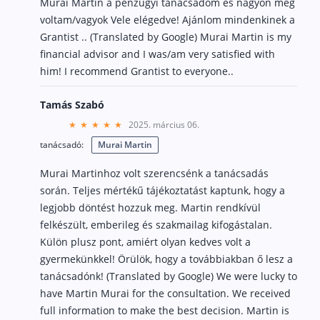
Murai Martin a pénzügyi tanácsadóm és nagyon meg
voltam/vagyok Vele elégedve! Ajánlom mindenkinek a
Grantist .. (Translated by Google) Murai Martin is my
financial advisor and I was/am very satisfied with
him! I recommend Grantist to everyone..
Tamás Szabó
2025. március 06.
tanácsadó:
Murai Martin
Murai Martinhoz volt szerencsénk a tanácsadás
során. Teljes mértékű tájékoztatást kaptunk, hogy a
legjobb döntést hozzuk meg. Martin rendkívül
felkészült, emberileg és szakmailag kifogástalan.
Külön plusz pont, amiért olyan kedves volt a
gyermekünkkel! Örülök, hogy a továbbiakban ő lesz a
tanácsadónk! (Translated by Google) We were lucky to
have Martin Murai for the consultation. We received
full information to make the best decision. Martin is