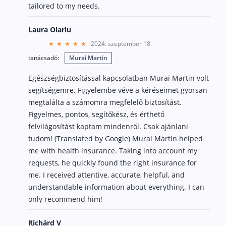
tailored to my needs.
Laura Olariu
2024. szeptember 18.
tanácsadó:
Murai Martin
Egészségbiztosítással kapcsolatban Murai Martin volt
segítségemre. Figyelembe véve a kéréseimet gyorsan
megtalálta a számomra megfelelő biztosítást.
Figyelmes, pontos, segítőkész, és érthető
felvilágosítást kaptam mindenről. Csak ajánlani
tudom! (Translated by Google) Murai Martin helped
me with health insurance. Taking into account my
requests, he quickly found the right insurance for
me. I received attentive, accurate, helpful, and
understandable information about everything. I can
only recommend him!
Richárd V