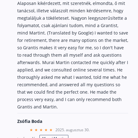
Alaposan kikérdezett, mit szeretnék, elmondta, ő mit
Befektetés
tanácsol, illetve válaszolt minden kérdésemre, hogy
megtaláljuk a tökéleteset. Nagyon leegyszerűsítette a
Állampapír
folyamatot, csak ajánlani tudom, mind a Grantist,
Legjobb befektetés
mind Martint. (Translated by Google) I wanted to save
for retirement, there are many options on the market,
Részvény vásárlás
so Grantis makes it very easy for me, so I don't have
Befektetési alapok
to read through them all myself and ask questions
afterwards. Murai Martin contacted me quickly after I
TBSZ számla
applied, and we consulted online several times. He
ETF
thoroughly asked me what I wanted, told me what he
Gyermek megtakarítás
recommended, and answered all my questions so
that we could find the perfect one. He made the
Babakötvény kisokos 👶
process very easy, and I can only recommend both
Lakástakarék
Grantis and Martin.
Hitel
Zsófia Boda
2025. augusztus 30.
Vállalkozói hitel