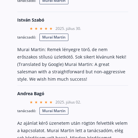
tanácsadó:
Murai Martin
Szabad felhasználású hitel
Lakáshitel
István Szabó
Hitelkiváltás
2025. július 30.
tanácsadó:
Murai Martin
Babaváró hitel
Murai Martin: Remek lényegre törő, de nem
Vagyonbiztosítások
erőszakos stílusú üzletkötő. Sok sikert kívánunk Neki!
(Translated by Google) Murai Martin: A great
Kötelező biztosítás (KGFB)
salesman with a straightforward but non-aggressive
Casco
style. We wish him much success!
Utasbiztosítás
Andrea Bagó
Lakásbiztosítás útmutató – Hogyan válassz?
2025. július 02.
Lakásbiztosítás: válaszok az 50 leggyakoribb kér
tanácsadó:
Murai Martin
Minősített Fogyasztóbarát Otthonbiztosítás útm
Az ajánlat kérő üzenetem után rögtön felvették velem
a kapcsolatot. Murai Martin lett a tanácsadóm, elég
Blog
sok kérdésem volt hozzá. Minden kérdésemet