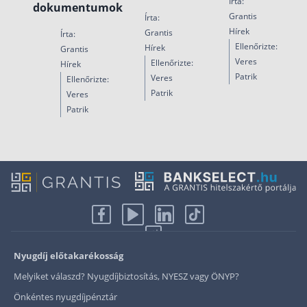
Írta:
dokumentumok
Grantis
Írta:
Hírek
Grantis
Írta:
Ellenőrizte:
Hírek
Grantis
Veres
Ellenőrizte:
Hírek
Patrik
Veres
Ellenőrizte:
Patrik
Veres
Patrik
Nyugdíj előtakarékosság
Melyiket válaszd? Nyugdíjbiztosítás, NYESZ vagy ÖNYP?
Önkéntes nyugdíjpénztár