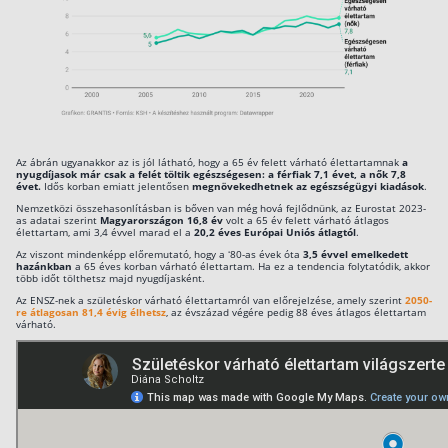
Csoportos életbiztosítás
Kockázati életbiztosítás 🛡
Euróalapú megtakarításos életbiztosítás
Megtakarítással kombinált életbiztosítás
Az ábrán ugyanakkor az is jól látható, hogy a 65 év felett várható élettartamnak
a
Vegyes életbiztosítás
nyugdíjasok már csak a felét töltik egészségesen: a férfiak 7,1 évet, a nők 7,8
évet.
Idős korban emiatt jelentősen
megnövekedhetnek az egészségügyi kiadások
.
Befektetési egységekhez kötött életbiztosítás
Nemzetközi összehasonlításban is bőven van még hová fejlődnünk, az Eurostat 2023-
as adatai szerint
Magyarországon 16,8 év
volt a 65 év felett várható átlagos
élettartam, ami 3,4 évvel marad el a
20,2 éves Európai Uniós átlagtól
.
Az viszont mindenképp előremutató, hogy a ‘80-as évek óta
Egészségbiztosítás
3,5 évvel emelkedett
hazánkban
a 65 éves korban várható élettartam. Ha ez a tendencia folytatódik, akkor
több időt tölthetsz majd nyugdíjasként.
Egészségbiztosítás cégeknek
Az ENSZ-nek a születéskor várható élettartamról van előrejelzése, amely szerint
2050-
re átlagosan 81,4 évig élhetsz
, az évszázad végére pedig 88 éves átlagos élettartam
várható.
Magán egészségbiztosítás 💊
Betegbiztosítás
Egészségpénztár – Spórolj évi akár 150 ezer
forintot
Egészségbiztosítás kalkulátor