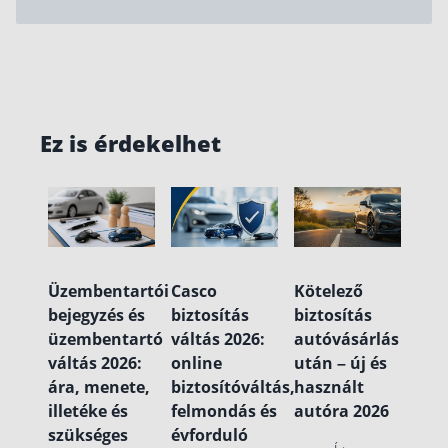
Ez is érdekelhet
Üzembentartói
Casco
Kötelező
bejegyzés és
biztosítás
biztosítás
üzembentartó
váltás 2026:
autóvásárlás
váltás 2026:
online
után – új és
ára, menete,
biztosítóváltás,
használt
illetéke és
felmondás és
autóra 2026
szükséges
évforduló