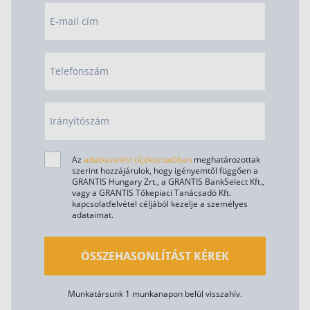
E-mail cím
Telefonszám
Irányítószám
Az
adatkezelési tájékoztatóban
meghatározottak
szerint hozzájárulok, hogy igényemtől függően a
GRANTIS Hungary Zrt., a GRANTIS BankSelect Kft.,
vagy a GRANTIS Tőkepiaci Tanácsadó Kft.
kapcsolatfelvétel céljából kezelje a személyes
adataimat.
ÖSSZEHASONLÍTÁST KÉREK
Munkatársunk 1 munkanapon belül visszahív.