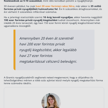
fizetésednek az 5-10 százalékát
, mint idős korodban pótolni a nyugdíjhiányt.
30 évesen például, ha csak
havi 20 ezer forintot raksz félre
, már akkor is
35 millió
forintos privát nyugdíjtőkét halmozhatsz
fel
. Évi 6 százalékos átlaghozamokkal, és
évi várható 3 százalékos inflációval számolva.
Ha a jelenlegi statisztikák szerint
16 évig lennél nyugdíjas
, akkor havonta nagyjából
190 ezer forintos privát nyugdíj kiegészítést
tudnál összehozni. Amennyiben már
inkább 20 évre terveznél, úgy havi 150 ezer forint körüli nyugdíj kiegészítésed lehet
ugyanakkora összegből.
Amennyiben 20 éven át szeretnél
havi 200 ezer forintos privát
nyugdíj kiegészítést, akkor legalább
havi 27 ezer forintos
megtakarítással célszerű belevágni.
A Grantis nyugdíjszakértői segítenek neked megtervezni, hogy a céljaidhoz és
lehetőségeidhez mérten a több száz ajánlat közül melyik nyugdíj megtakarítási forma
lenne számodra ideális.