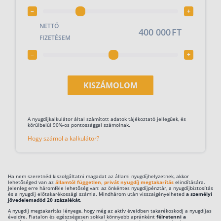
–
+
Rólunk
NETTÓ
FT
Kapcsolat
FIZETÉSEM
Karrier
–
+
KISZÁMOLOM
A nyugdíjkalkulátor által számított adatok tájékoztató jellegűek, és
körülbelül 90%-os pontossággal számolnak.
Hogy számol a kalkulátor?
Ha nem szeretnéd kiszolgáltatni magadat az állami nyugdíjhelyzetnek, akkor
lehetőséged van az
államtól független, privát nyugdíj megtakarítás
elindítására.
Jelenleg erre háromféle lehetőség van: az önkéntes nyugdíjpénztár, a nyugdíjbiztosítás
és a nyugdíj előtakarékossági számla. Mindhárom után visszaigényelheted
a személyi
jövedelemadód 20 százalékát
.
A nyugdíj megtakarítás lényege, hogy még az aktív éveidben takarékoskodj a nyugdíjas
éveidre. Fiatalon és egészségesen sokkal könnyebb apránként
félretenni a