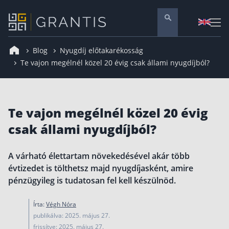
Blog
Nyugdíj előtakarékosság
Pénzügyi tanácsadás
Te vajon megélnél közel 20 évig csak állami nyugdíjból?
Vállalati szolgáltatások
Nyugdíj előtakarékosság
Te vajon megélnél közel 20 évig
Önkéntes nyugdíjpénztár
Melyiket válaszd? Nyugdíjbiztosítás, NYESZ vagy
csak állami nyugdíjból?
ÖNYP?
Nyugdíj előtakarékossági számla (NYESZ)
A várható élettartam növekedésével akár több
Nyugdíj tanácsadás 🪙
évtizedet is tölthetsz majd nyugdíjasként, amire
Nyugdíj megtakarítás – Így válassz
pénzügyileg is tudatosan fel kell készülnöd.
Magánnyugdíjpénztár összefoglaló
Írta:
Végh Nóra
Nyugdíjkorhatár táblázat és útmutató
publikálva: 2025. május 27.
frissítve: 2025. május 27.
Nyugdíj kisokos – A magyar nyugdíjrendszer