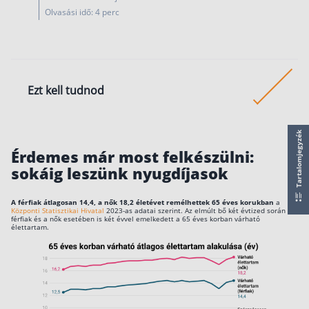
működése
Olvasási idő: 4 perc
Egyszerű Állami Nyugdíjkalkulátor
Önkéntes Nyugdíjpénztárak hozamai
Nyugdíjbiztosítás
Ezt kell tudnod
Nyugdíjbiztosítás vagy NYESZ? Melyik a jobb?
Melyik a legolcsóbb nyugdíjbiztosítás?
A magyarok jelenleg átlagosan 16,8 évet
Tartalomjegyzék
töltenek nyugdíjasként.
Önkéntes nyugdíjpénztár vagy Nyugdíjbiztosítás
Érdemes már most felkészülni:
sokáig leszünk nyugdíjasok
Nyugdíjbiztosítás adókedvezmény és adójóváírá
Ha már fiatalon takarékoskodsz, havi 20 eze
forint félrerakásával akár 35 millió forintos
KATA Nyugdíj: így használd ki az adókedvezmény
A férfiak átlagosan 14,4, a nők 18,2 életévet remélhettek 65 éves korukban
a
privát nyugdíjad is lehet.
Központi Statisztikai Hivatal
2023-as adatai szerint. Az elmúlt bő két évtized során a
Nyugdíjbiztosítás kalkulátor
férfiak és a nők esetében is két évvel emelkedett a 65 éves korban várható
élettartam.
Nyugdíjbiztosítás hozamok
Nyugdíjbiztosítás költségek
Életbiztosítások
Balesetbiztosítás