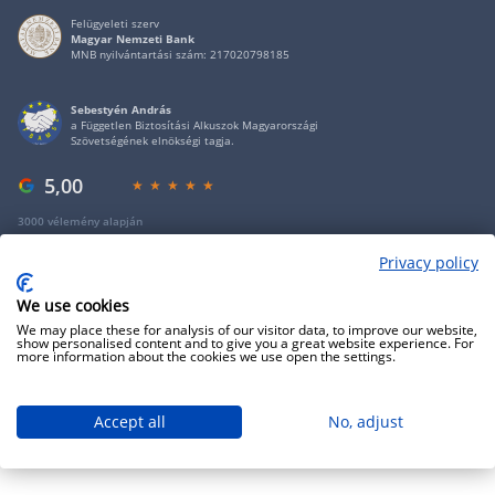
Felügyeleti szerv
Magyar Nemzeti Bank
MNB nyilvántartási szám: 217020798185
Sebestyén András
a Független Biztosítási Alkuszok Magyarországi
Szövetségének elnökségi tagja.
5,00
3000 vélemény alapján
Privacy policy
Copyright 2009 - 2026 - Minden jog fenntartva - GRANTIS Hungary Zrt
We use cookies
We may place these for analysis of our visitor data, to improve our website,
show personalised content and to give you a great website experience. For
more information about the cookies we use open the settings.
Accept all
No, adjust