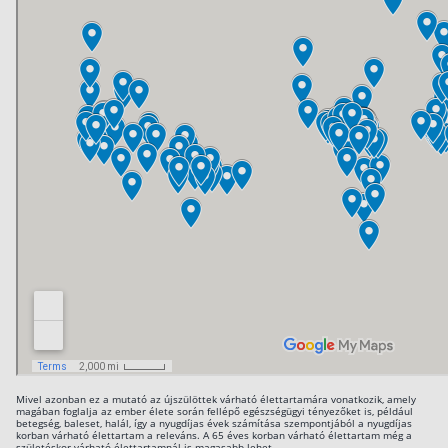
Befektetés
Állampapír
Legjobb befektetés
Részvény vásárlás
Befektetési alapok
TBSZ számla
ETF
Gyermek megtakarítás
Babakötvény kisokos 👶
Lakástakarék
Hitel
Mivel azonban ez a mutató az újszülöttek várható élettartamára vonatkozik, amely
magában foglalja az ember élete során fellépő egészségügyi tényezőket is, például
betegség, baleset, halál, így a nyugdíjas évek számítása szempontjából a nyugdíjas
Vállalkozói hitel
korban várható élettartam a releváns. A 65 éves korban várható élettartam még a
születéskor várható élettartamnál is magasabb lehet.