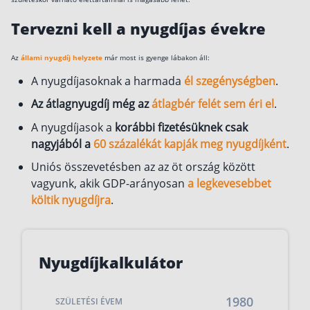
Szabad felhasználású hitel
Tervezni kell a nyugdíjas évekre
Lakáshitel
Az
állami nyugdíj helyzete
már most is gyenge lábakon áll:
Hitelkiváltás
A nyugdíjasoknak a harmada
él szegénységben
.
Babaváró hitel
Az átlagnyugdíj még az
átlagbér felét sem éri el
.
Vagyonbiztosítások
A nyugdíjasok a
korábbi fizetésüknek csak
nagyjából a
60 százalékát kapják meg nyugdíjként
.
Kötelező biztosítás (KGFB)
Uniós összevetésben az az öt ország között
Casco
vagyunk, akik GDP-arányosan
a legkevesebbet
Utasbiztosítás
költik nyugdíjra
.
Lakásbiztosítás útmutató – Hogyan válassz?
Lakásbiztosítás: válaszok az 50 leggyakoribb
kérdésre
Nyugdíjkalkulátor
Minősített Fogyasztóbarát Otthonbiztosítás
útmutató
SZÜLETÉSI ÉVEM
Blog