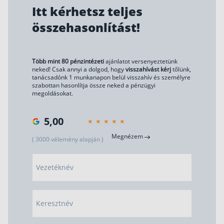
Itt kérhetsz teljes
összehasonlítást!
Több mint 80 pénzintézeti
ajánlatot versenyeztetünk
neked! Csak annyi a dolgod, hogy
visszahívást kérj
tőlünk,
tanácsadónk 1 munkanapon belül visszahív és személyre
szabottan hasonlítja össze neked a pénzügyi
megoldásokat.
5,00
Megnézem
( 3000 vélemény alapján )
Vezetéknév
Keresztnév