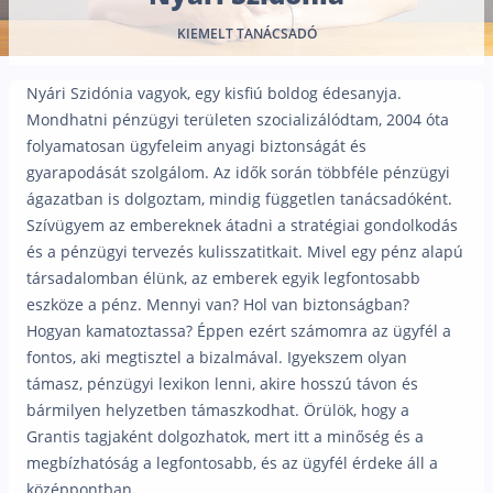
Nyugdíj kisokos – A magyar nyugdíjrendszer mű
KIEMELT TANÁCSADÓ
Egyszerű Állami Nyugdíjkalkulátor
Önkéntes Nyugdíjpénztárak hozamai
Nyári Szidónia vagyok, egy kisfiú boldog édesanyja.
Nyugdíjbiztosítás
Mondhatni pénzügyi területen szocializálódtam, 2004 óta
folyamatosan ügyfeleim anyagi biztonságát és
Nyugdíjbiztosítás vagy NYESZ? Melyik a jobb?
gyarapodását szolgálom. Az idők során többféle pénzügyi
Melyik a legolcsóbb nyugdíjbiztosítás?
ágazatban is dolgoztam, mindig független tanácsadóként.
Szívügyem az embereknek átadni a stratégiai gondolkodás
Önkéntes nyugdíjpénztár vagy Nyugdíjbiztosítás
és a pénzügyi tervezés kulisszatitkait. Mivel egy pénz alapú
Nyugdíjbiztosítás adókedvezmény és adójóváírá
társadalomban élünk, az emberek egyik legfontosabb
eszköze a pénz. Mennyi van? Hol van biztonságban?
KATA Nyugdíj: így használd ki az adókedvezmény
Hogyan kamatoztassa? Éppen ezért számomra az ügyfél a
Nyugdíjbiztosítás kalkulátor
fontos, aki megtisztel a bizalmával. Igyekszem olyan
Nyugdíjbiztosítás hozamok
támasz, pénzügyi lexikon lenni, akire hosszú távon és
Nyugdíjbiztosítás költségek
bármilyen helyzetben támaszkodhat. Örülök, hogy a
Grantis tagjaként dolgozhatok, mert itt a minőség és a
Életbiztosítások
megbízhatóság a legfontosabb, és az ügyfél érdeke áll a
középpontban.
Balesetbiztosítás