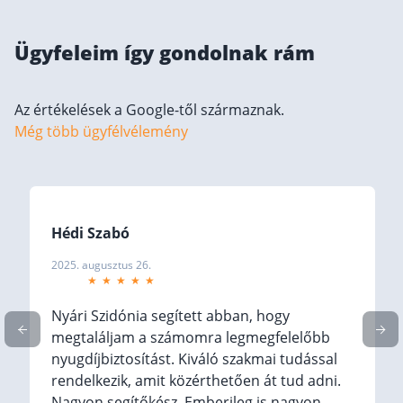
Befektetés
Ügyfeleim így gondolnak rám
Állampapír
Legjobb befektetés
Az értékelések a Google-től származnak.
Részvény vásárlás
Még több ügyfélvélemény
Befektetési alapok
TBSZ számla
ETF
Hédi Szabó
Gyermek megtakarítás
2025. augusztus 26.
Babakötvény kisokos 👶
Lakástakarék
Nyári Szidónia segített abban, hogy
megtaláljam a számomra legmegfelelőbb
Hitel
nyugdíjbiztosítást. Kiváló szakmai tudással
rendelkezik, amit közérthetően át tud adni.
Vállalkozói hitel
Nagyon segítőkész. Emberileg is nagyon