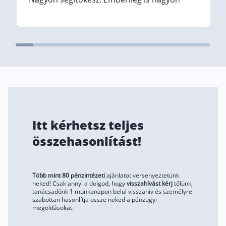
Szabad felhasználású hitel
szimpatikus. (Translated by Google)
Szidónia Nyári helped me find the most
Lakáshitel
suitable pension insurance for me. She has
Hitelkiváltás
excellent professional knowledge, which
she can convey in a simple way. Very
Babaváró hitel
helpful. She is also very personable.
Vagyonbiztosítások
Kötelező biztosítás (KGFB)
Itt kérhetsz teljes
Casco
összehasonlítást!
Utasbiztosítás
Lakásbiztosítás útmutató – Hogyan válassz?
Több mint 80 pénzintézeti
ajánlatot versenyeztetünk
Lakásbiztosítás: válaszok az 50 leggyakoribb kér
neked! Csak annyi a dolgod, hogy
visszahívást kérj
tőlünk,
tanácsadónk 1 munkanapon belül visszahív és személyre
Minősített Fogyasztóbarát Otthonbiztosítás útm
szabottan hasonlítja össze neked a pénzügyi
megoldásokat.
Blog