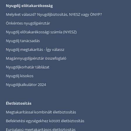
Nyugdíj előtakarékosság
Melyiket válaszd? Nyugdíjbiztosítás, NYESZ vagy ÖNYP?
Önkéntes nyugdíjpénztár
Nyugdíj előtakarékossági számla (NYESZ)
Nyugdíj tanácsadás
Nyugdíj megtakarítás - Így válassz
Magánnyugdíjpénztár összefoglaló
Nyugdíjkorhatár táblázat
Nyugdíj kisokos
Nyugdíjkalkulátor 2024
Életbiztosítás
Megtakarítással kombinált életbiztosítás
Befektetési egységekhez kötött életbiztosítás
Euróalapú megtakarításos életbiztosítás