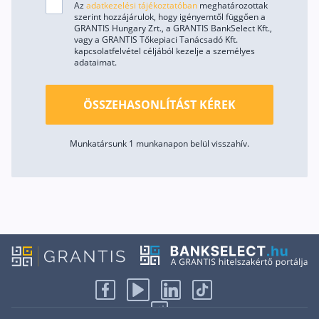
Az
adatkezelési tájékoztatóban
meghatározottak
szerint hozzájárulok, hogy igényemtől függően a
GRANTIS Hungary Zrt., a GRANTIS BankSelect Kft.,
vagy a GRANTIS Tőkepiaci Tanácsadó Kft.
kapcsolatfelvétel céljából kezelje a személyes
adataimat.
ÖSSZEHASONLÍTÁST KÉREK
Munkatársunk 1 munkanapon belül visszahív.