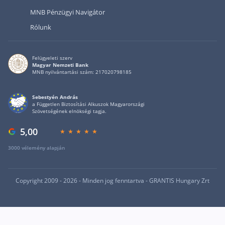
MNB Pénzügyi Navigátor
Rólunk
Felügyeleti szerv
Magyar Nemzeti Bank
MNB nyilvántartási szám: 217020798185
Sebestyén András
a Független Biztosítási Alkuszok Magyarországi
Szövetségének elnökségi tagja.
5,00
3000 vélemény alapján
Copyright 2009 - 2026 - Minden jog fenntartva - GRANTIS Hungary Zrt