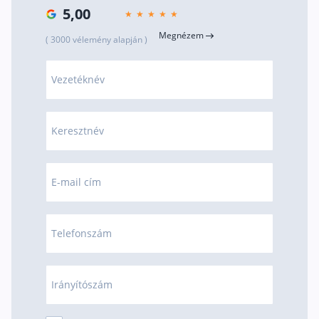
5,00
Rólunk
Megnézem
( 3000 vélemény alapján )
Kapcsolat
Karrier
Vezetéknév
Keresztnév
E-mail cím
Telefonszám
Irányítószám