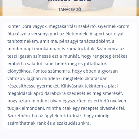
Nyugdíj kisokos – A magyar nyugdíjrendszer mű
TANÁCSADÓ
Egyszerű Állami Nyugdíjkalkulátor
Önkéntes Nyugdíjpénztárak hozamai
Kinter Dóra vagyok, megtakarítási szakértő. Gyermekkorom
Nyugdíjbiztosítás
óta része a versenysport az életemnek. A sport sok olyat
tanított nekem, amit ma, pénzügyi tanácsadóként, a
Nyugdíjbiztosítás vagy NYESZ? Melyik a jobb?
mindennapi munkámban is kamatoztatok. Számomra az
Melyik a legolcsóbb nyugdíjbiztosítás?
teszi igazán színessé ezt a munkát, hogy rengeteg értékes
embert, családot ismerhetek meg és juttathatok
Önkéntes nyugdíjpénztár vagy Nyugdíjbiztosítás
előnyökhöz. Fontos számomra, hogy ebben a gyorsan
Nyugdíjbiztosítás adókedvezmény és adójóváírá
változó világban mindenki megfelelő oktatásban
részesíthesse gyermekét. Kihívásnak tekintem a piaci
KATA Nyugdíj: így használd ki az adókedvezmény
megoldások apró darabokra szedését és megismerését,
Nyugdíjbiztosítás kalkulátor
hogy aztán mindent olyan egyszerűen és érthető nyelven
Nyugdíjbiztosítás hozamok
tudjak elmondani, mintha csak egy receptet olvasnék fel.
Nyugdíjbiztosítás költségek
Szeretném, ha az ügyfeleink tudnák, hogy mindig
számíthatnak ránk és a szaktudásunkra.
Életbiztosítások
Balesetbiztosítás