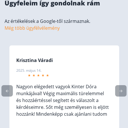
Ügyfeleim így gondolnak rám
Befektetés
Állampapír
Az értékelések a Google-től származnak.
Még több ügyfélvélemény
Legjobb befektetés
Részvény vásárlás
Befektetési alapok
TBSZ számla
Krisztina Váradi
ETF
2025. május 14.
Gyermek megtakarítás
Nagyon elégedett vagyok Kinter Dóra
Babakötvény kisokos 👶
munkájával! Végig maximális türelemmel
Lakástakarék
és hozzáértéssel segített és válaszolt a
kérdéseimre. Sőt még személyesen is eljött
Hitel
hozzánk! Mindenképp csak ajánlani tudom
a céget és Őt az ismerőseimnek!
Vállalkozói hitel
(Translated by Google) I am very satisfied