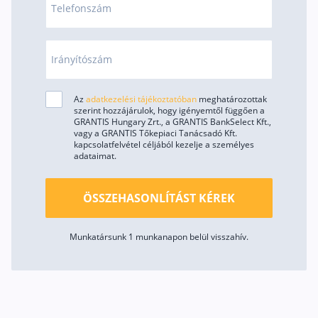
Telefonszám
Irányítószám
Az
adatkezelési tájékoztatóban
meghatározottak
szerint hozzájárulok, hogy igényemtől függően a
GRANTIS Hungary Zrt., a GRANTIS BankSelect Kft.,
vagy a GRANTIS Tőkepiaci Tanácsadó Kft.
kapcsolatfelvétel céljából kezelje a személyes
adataimat.
ÖSSZEHASONLÍTÁST KÉREK
Munkatársunk 1 munkanapon belül visszahív.