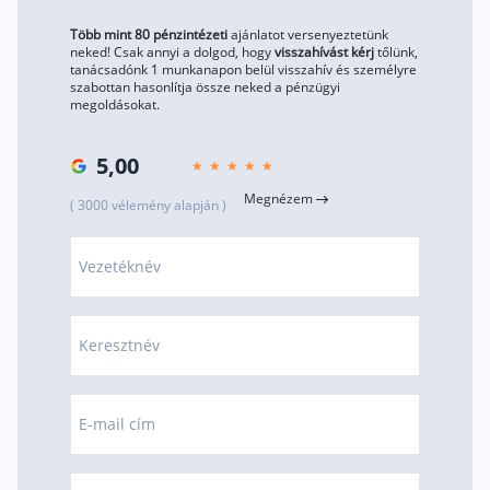
Több mint 80 pénzintézeti
ajánlatot versenyeztetünk
neked! Csak annyi a dolgod, hogy
visszahívást kérj
tőlünk,
tanácsadónk 1 munkanapon belül visszahív és személyre
szabottan hasonlítja össze neked a pénzügyi
megoldásokat.
5,00
Megnézem
( 3000 vélemény alapján )
Vezetéknév
Keresztnév
E-mail cím