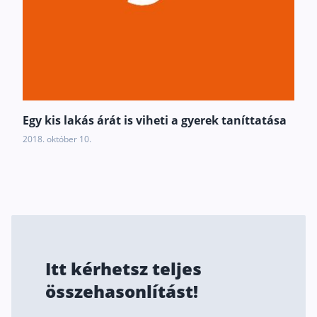
Rólunk
Kapcsolat
Karrier
Egy kis lakás árát is viheti a gyerek taníttatása
2018. október 10.
Itt kérhetsz teljes
összehasonlítást!