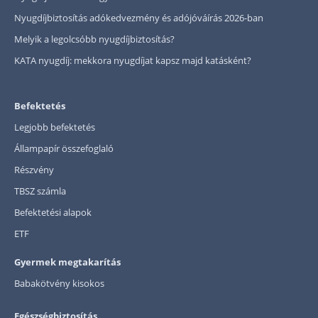
Nyugdíjbiztosítás adókedvezmény és adójóváírás 2026-ban
Melyik a legolcsóbb nyugdíjbiztosítás?
KATA nyugdíj: mekkora nyugdíjat kapsz majd katásként?
Befektetés
Legjobb befektetés
Állampapír összefoglaló
Részvény
TBSZ számla
Befektetési alapok
ETF
Gyermek megtakarítás
Babakötvény kisokos
Egészségbiztosítás