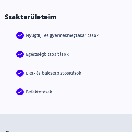
Csoportos életbiztosítás
Szakterületeim
Kockázati életbiztosítás 🛡
Euróalapú megtakarításos életbiztosítás
Nyugdíj- és gyermekmegtakarítások
Megtakarítással kombinált életbiztosítás
Vegyes életbiztosítás
Egészségbiztosítások
Befektetési egységekhez kötött életbiztosítás
Élet- és balesetbiztosítások
Egészségbiztosítás
Egészségbiztosítás cégeknek
Befektetések
Magán egészségbiztosítás 💊
Betegbiztosítás
Egészségpénztár – Spórolj évi akár 150 ezer forin
Egészségbiztosítás kalkulátor