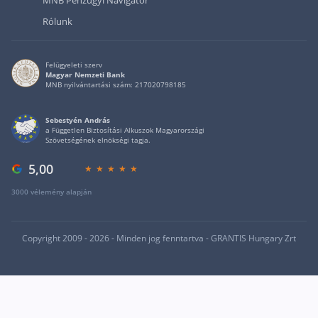
Rólunk
Felügyeleti szerv
Magyar Nemzeti Bank
MNB nyilvántartási szám: 217020798185
Sebestyén András
a Független Biztosítási Alkuszok Magyarországi
Szövetségének elnökségi tagja.
5,00
3000 vélemény alapján
Copyright 2009 - 2026 - Minden jog fenntartva - GRANTIS Hungary Zrt