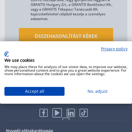
GRANTIS Hungary Zrt., a GRANTIS BankSelect Kft.,
vagy a GRANTIS Tőkepiaci Tanácsadó Kft.
kapcsolatfelvétel céljából kezelje a személyes
adataimat.
ÖSSZEHASONLÍTÁST KÉREK
Privacy policy
Munkatársunk 1 munkanapon belül visszahív.
We use cookies
We may place these for analysis of our visitor data, to improve our website,
show personalised content and to give you a great website experience. For
more information about the cookies we use open the settings.
Accept all
No, adjust
Nyugdíj előtakarékosság