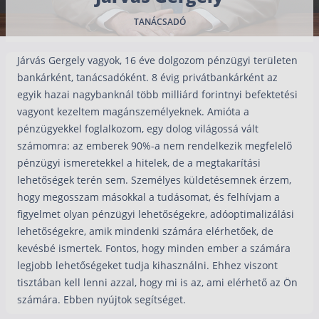
Nyugdíj kisokos – A magyar nyugdíjrendszer mű
TANÁCSADÓ
Egyszerű Állami Nyugdíjkalkulátor
Önkéntes Nyugdíjpénztárak hozamai
Járvás Gergely vagyok, 16 éve dolgozom pénzügyi területen
Nyugdíjbiztosítás
bankárként, tanácsadóként. 8 évig privátbankárként az
egyik hazai nagybanknál több milliárd forintnyi befektetési
Nyugdíjbiztosítás vagy NYESZ? Melyik a jobb?
vagyont kezeltem magánszemélyeknek. Amióta a
Melyik a legolcsóbb nyugdíjbiztosítás?
pénzügyekkel foglalkozom, egy dolog világossá vált
számomra: az emberek 90%-a nem rendelkezik megfelelő
Önkéntes nyugdíjpénztár vagy Nyugdíjbiztosítás
pénzügyi ismeretekkel a hitelek, de a megtakarítási
Nyugdíjbiztosítás adókedvezmény és adójóváírá
lehetőségek terén sem. Személyes küldetésemnek érzem,
hogy megosszam másokkal a tudásomat, és felhívjam a
KATA Nyugdíj: így használd ki az adókedvezmény
figyelmet olyan pénzügyi lehetőségekre, adóoptimalizálási
Nyugdíjbiztosítás kalkulátor
lehetőségekre, amik mindenki számára elérhetőek, de
Nyugdíjbiztosítás hozamok
kevésbé ismertek. Fontos, hogy minden ember a számára
Nyugdíjbiztosítás költségek
legjobb lehetőségeket tudja kihasználni. Ehhez viszont
tisztában kell lenni azzal, hogy mi is az, ami elérhető az Ön
Életbiztosítások
számára. Ebben nyújtok segítséget.
Balesetbiztosítás