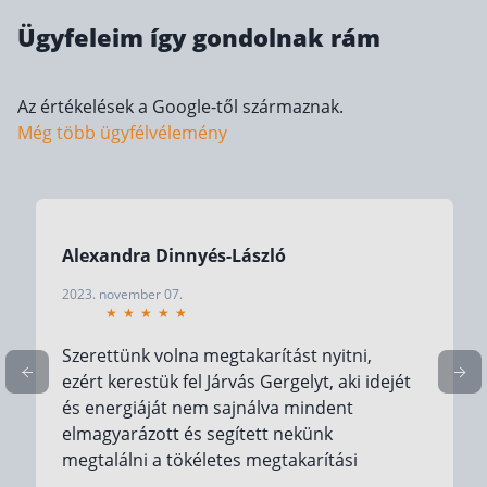
Befektetés
Ügyfeleim így gondolnak rám
Állampapír
Az értékelések a Google-től származnak.
Legjobb befektetés
Még több ügyfélvélemény
Részvény vásárlás
Befektetési alapok
TBSZ számla
Alexandra Dinnyés-László
ETF
2023. november 07.
Gyermek megtakarítás
Babakötvény kisokos 👶
Szerettünk volna megtakarítást nyitni,
Lakástakarék
ezért kerestük fel Járvás Gergelyt, aki idejét
és energiáját nem sajnálva mindent
Hitel
elmagyarázott és segített nekünk
megtalálni a tökéletes megtakarítási
Vállalkozói hitel
lehetőséget. Minden kérdésünkre