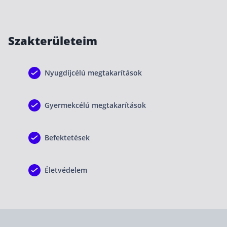
Csoportos életbiztosítás
Kockázati életbiztosítás 🛡
Szakterületeim
Euróalapú megtakarításos életbiztosítás
Megtakarítással kombinált életbiztosítás
Nyugdíjcélú megtakarítások
Vegyes életbiztosítás
Befektetési egységekhez kötött életbiztosítás
Gyermekcélú megtakarítások
Egészségbiztosítás
Befektetések
Egészségbiztosítás cégeknek
Magán egészségbiztosítás 💊
Életvédelem
Betegbiztosítás
Egészségpénztár – Spórolj évi akár 150 ezer forin
Egészségbiztosítás kalkulátor