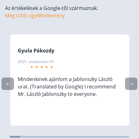
Az értékelések a Google-től származnak.
Befektetés
Még több ügyfélvélemény
Állampapír
Legjobb befektetés
Részvény vásárlás
Gyula Pákozdy
Befektetési alapok
2025. szeptember 01.
TBSZ számla
ETF
Mindenkinek ajánlom a Jablonszky László
Gyermek megtakarítás
urat. (Translated by Google) I recommend
Mr. László Jablonszky to everyone.
Babakötvény kisokos 👶
Lakástakarék
Hitel
Vállalkozói hitel