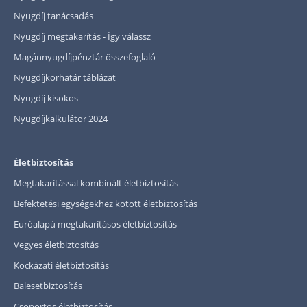
Nyugdíj tanácsadás
Nyugdíj megtakarítás - Így válassz
Magánnyugdíjpénztár összefoglaló
Nyugdíjkorhatár táblázat
Nyugdíj kisokos
Nyugdíjkalkulátor 2024
Életbiztosítás
Megtakarítással kombinált életbiztosítás
Befektetési egységekhez kötött életbiztosítás
Euróalapú megtakarításos életbiztosítás
Vegyes életbiztosítás
Kockázati életbiztosítás
Balesetbiztosítás
Csoportos életbiztosítás