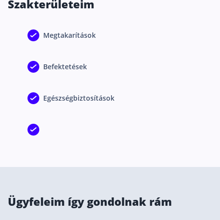
Szakterületeim
Csoportos életbiztosítás
Kockázati életbiztosítás 🛡
Megtakarítások
Euróalapú megtakarításos életbiztosítás
Befektetések
Megtakarítással kombinált életbiztosítás
Vegyes életbiztosítás
Egészségbiztosítások
Befektetési egységekhez kötött életbiztosítás
Egészségbiztosítás
Egészségbiztosítás cégeknek
Magán egészségbiztosítás 💊
Betegbiztosítás
Egészségpénztár – Spórolj évi akár 150 ezer forin
Ügyfeleim így gondolnak rám
Egészségbiztosítás kalkulátor