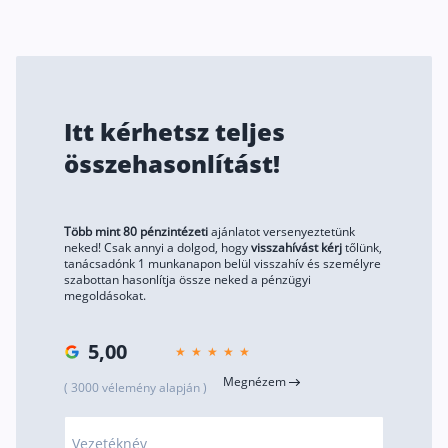
Rólunk
Kapcsolat
Karrier
Itt kérhetsz teljes
összehasonlítást!
Több mint 80 pénzintézeti
ajánlatot versenyeztetünk
neked! Csak annyi a dolgod, hogy
visszahívást kérj
tőlünk,
tanácsadónk 1 munkanapon belül visszahív és személyre
szabottan hasonlítja össze neked a pénzügyi
megoldásokat.
5,00
Megnézem
( 3000 vélemény alapján )
Vezetéknév