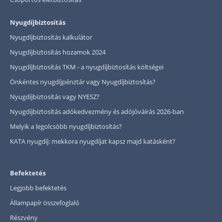
Nyugdíjbiztosítás
Nyugdíjbiztosítás kalkulátor
Nyugdíjbiztosítás hozamok 2024
Nyugdíjbiztosítás TKM - a nyugdíjbiztosítás költségei
Önkéntes nyugdíjpénztár vagy Nyugdíjbiztosítás?
Nyugdíjbiztosítás vagy NYESZ?
Nyugdíjbiztosítás adókedvezmény és adójóváírás 2026-ban
Melyik a legolcsóbb nyugdíjbiztosítás?
KATA nyugdíj: mekkora nyugdíjat kapsz majd katásként?
Befektetés
Legjobb befektetés
Állampapír összefoglaló
Részvény