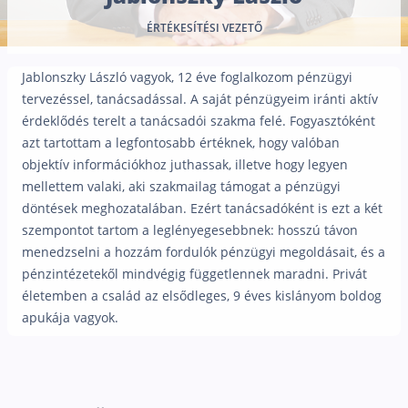
Nyugdíj kisokos – A magyar nyugdíjrendszer mű
ÉRTÉKESÍTÉSI VEZETŐ
Egyszerű Állami Nyugdíjkalkulátor
Önkéntes Nyugdíjpénztárak hozamai
Jablonszky László vagyok, 12 éve foglalkozom pénzügyi
Nyugdíjbiztosítás
tervezéssel, tanácsadással. A saját pénzügyeim iránti aktív
érdeklődés terelt a tanácsadói szakma felé. Fogyasztóként
Nyugdíjbiztosítás vagy NYESZ? Melyik a jobb?
azt tartottam a legfontosabb értéknek, hogy valóban
Melyik a legolcsóbb nyugdíjbiztosítás?
objektív információkhoz juthassak, illetve hogy legyen
mellettem valaki, aki szakmailag támogat a pénzügyi
Önkéntes nyugdíjpénztár vagy Nyugdíjbiztosítás
döntések meghozatalában. Ezért tanácsadóként is ezt a két
Nyugdíjbiztosítás adókedvezmény és adójóváírá
szempontot tartom a leglényegesebbnek: hosszú távon
menedzselni a hozzám fordulók pénzügyi megoldásait, és a
KATA Nyugdíj: így használd ki az adókedvezmény
pénzintézetekől mindvégig függetlennek maradni. Privát
Nyugdíjbiztosítás kalkulátor
életemben a család az elsődleges, 9 éves kislányom boldog
Nyugdíjbiztosítás hozamok
apukája vagyok.
Nyugdíjbiztosítás költségek
Életbiztosítások
Balesetbiztosítás