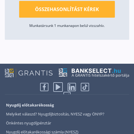
ÖSSZEHASONLÍTÁST KÉREK
Munkatársunk 1 munkanapon belül visszahív.
Nyugdíj előtakarékosság
Melyiket válaszd? Nyugdíjbiztosítás, NYESZ vagy ÖNYP?
Önkéntes nyugdíjpénztár
Nyugdíj előtakarékossági számla (NYESZ)