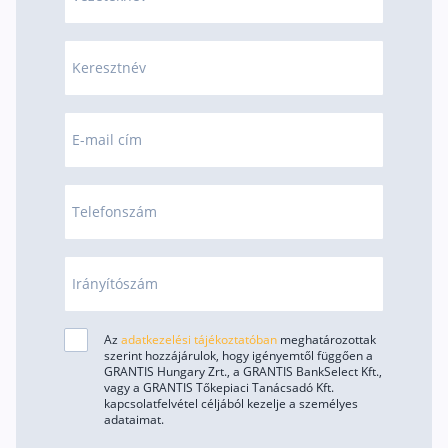
Keresztnév
E-mail cím
Telefonszám
Irányítószám
Az
adatkezelési tájékoztatóban
meghatározottak
szerint hozzájárulok, hogy igényemtől függően a
GRANTIS Hungary Zrt., a GRANTIS BankSelect Kft.,
vagy a GRANTIS Tőkepiaci Tanácsadó Kft.
kapcsolatfelvétel céljából kezelje a személyes
adataimat.