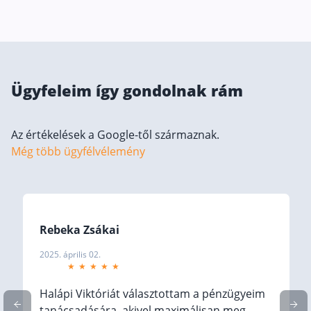
Befektetés
Állampapír
Legjobb befektetés
Ügyfeleim így gondolnak rám
Részvény vásárlás
Befektetési alapok
Az értékelések a Google-től származnak.
TBSZ számla
Még több ügyfélvélemény
ETF
Gyermek megtakarítás
Babakötvény kisokos 👶
Rebeka Zsákai
Lakástakarék
2025. április 02.
Hitel
Halápi Viktóriát választottam a pénzügyeim
Vállalkozói hitel
tanácsadására, akivel maximálisan meg