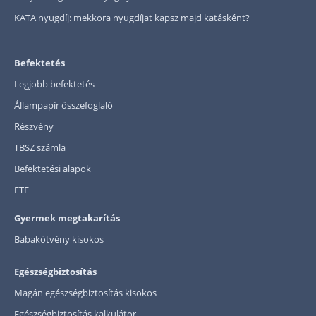
KATA nyugdíj: mekkora nyugdíjat kapsz majd katásként?
Befektetés
Legjobb befektetés
Állampapír összefoglaló
Részvény
TBSZ számla
Befektetési alapok
ETF
Gyermek megtakarítás
Babakötvény kisokos
Egészségbiztosítás
Magán egészségbiztosítás kisokos
Egészségbiztosítás kalkulátor