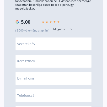
tanácsadónk 1 munkanapon belül visszahív és személyre
szabottan hasonlítja össze neked a pénzügyi
Rólunk
megoldásokat.
Kapcsolat
5,00
Karrier
Megnézem
( 3000 vélemény alapján )
Vezetéknév
Keresztnév
E-mail cím
Telefonszám