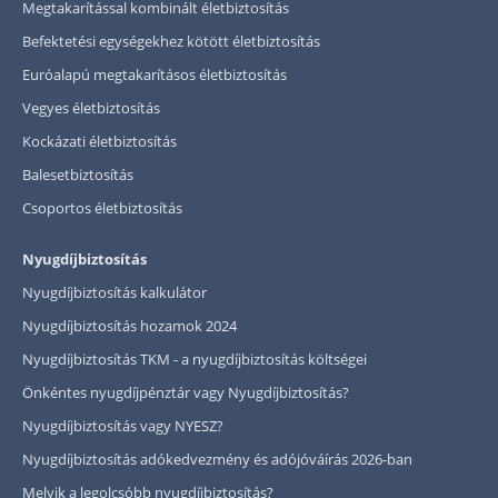
Megtakarítással kombinált életbiztosítás
Befektetési egységekhez kötött életbiztosítás
Euróalapú megtakarításos életbiztosítás
Vegyes életbiztosítás
Kockázati életbiztosítás
Balesetbiztosítás
Csoportos életbiztosítás
Nyugdíjbiztosítás
Nyugdíjbiztosítás kalkulátor
Nyugdíjbiztosítás hozamok 2024
Nyugdíjbiztosítás TKM - a nyugdíjbiztosítás költségei
Önkéntes nyugdíjpénztár vagy Nyugdíjbiztosítás?
Nyugdíjbiztosítás vagy NYESZ?
Nyugdíjbiztosítás adókedvezmény és adójóváírás 2026-ban
Melyik a legolcsóbb nyugdíjbiztosítás?