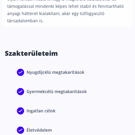
támogatással mindenki képes lehet stabil és fenntartható
Csoportos életbiztosítás
anyagi hátteret kialakítani, akár egy túlfogyasztó
Kockázati életbiztosítás 🛡
társadalomban is.
Euróalapú megtakarításos életbiztosítás
Megtakarítással kombinált életbiztosítás
Vegyes életbiztosítás
Szakterületeim
Befektetési egységekhez kötött életbiztosítás
Nyugdíjcélú megtakarítások
Egészségbiztosítás
Egészségbiztosítás cégeknek
Gyermekcélú megtakarítások
Magán egészségbiztosítás 💊
Betegbiztosítás
Ingatlan célok
Egészségpénztár – Spórolj évi akár 150 ezer forin
Egészségbiztosítás kalkulátor
Életvédelem