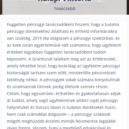
Nyugdíj kisokos – A magyar nyugdíjrendszer mű
TANÁCSADÓ
Egyszerű Állami Nyugdíjkalkulátor
Önkéntes Nyugdíjpénztárak hozamai
Független pénzügyi tanácsadóként hiszem, hogy a tudatos
Nyugdíjbiztosítás
pénzügyi döntésekhez átlátható és érthető információkra
van szükség. 2019 óta dolgozom a pénzügyi szektorban, és
Nyugdíjbiztosítás vagy NYESZ? Melyik a jobb?
az évek során egyértelművé vált számomra, hogy ügyfeleim
Melyik a legolcsóbb nyugdíjbiztosítás?
érdekeit legjobban független tanácsadóként tudom
képviselni. A Grantisnál találtam meg azt az értékrendet,
Önkéntes nyugdíjpénztár vagy Nyugdíjbiztosítás
amely lehetővé teszi, hogy kizárólag az ügyfeleim pénzügyi
Nyugdíjbiztosítás adókedvezmény és adójóváírá
biztonságát tartsam szem előtt, mindenféle pénzintézeti
kötöttség nélkül. A pénzügyek sokak számára bonyolultnak
KATA Nyugdíj: így használd ki az adókedvezmény
és unalmasnak tűnnek, pedig életünk szerves részei.
Nyugdíjbiztosítás kalkulátor
Célom, hogy egyszerűen, érthetően és gyakorlatiasan adjak
Nyugdíjbiztosítás hozamok
át tudást, amely segít ügyfeleimnek átlátni saját pénzügyi
Nyugdíjbiztosítás költségek
helyzetüket és hosszú távon is tudatos döntéseket hozni.
Nem csak számokkal dolgozom – a pénzügyi szokások
Életbiztosítások
mögött meghúzódó érzelmi minták felismerése legalább
olyan fontos. Hiszem, hogy a megfelelő edukációval és
Balesetbiztosítás