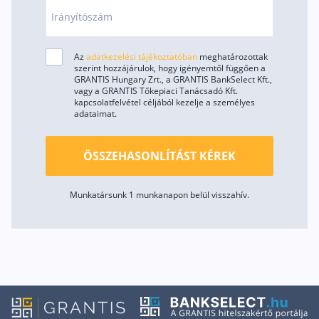
Irányítószám
Az
adatkezelési tájékoztatóban
meghatározottak
szerint hozzájárulok, hogy igényemtől függően a
GRANTIS Hungary Zrt., a GRANTIS BankSelect Kft.,
vagy a GRANTIS Tőkepiaci Tanácsadó Kft.
kapcsolatfelvétel céljából kezelje a személyes
adataimat.
ÖSSZEHASONLÍTÁST KÉREK
Munkatársunk 1 munkanapon belül visszahív.