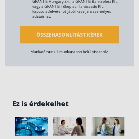
GRANTIS Hungary Zrt., a GRANTIS BankSelect Kft.,
vagy a GRANTIS Tőkepiaci Tanácsadó Kft.
kapcsolatfelvétel céljából kezelje a személyes
adataimat.
ÖSSZEHASONLÍTÁST KÉREK
Munkatársunk 1 munkanapon belül visszahív.
Ez is érdekelhet