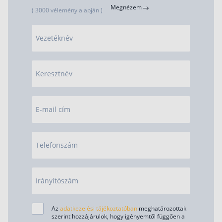
Megnézem
( 3000 vélemény alapján )
Vezetéknév
Keresztnév
E-mail cím
Telefonszám
Irányítószám
Az
adatkezelési tájékoztatóban
meghatározottak
szerint hozzájárulok, hogy igényemtől függően a