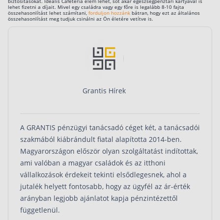
biztosításokat. Ideális Cafeteria elem lehet, sőt akár egészségpénztári kártyával is
lehet fizetni a díjait. Mivel egy családra vagy egy főre is legalább 8-10 fajta
összehasonlítást lehet számítani,
forduljon hozzánk
bátran, hogy ezt az általános
összehasonlítást meg tudjuk csinálni az Ön életére vetítve is.
Grantis Hírek
A GRANTIS pénzügyi tanácsadó céget két, a tanácsadói
szakmából kiábrándult fiatal alapította 2014-ben.
Magyarországon először olyan szolgáltatást indítottak,
ami valóban a magyar családok és az itthoni
vállalkozások érdekeit tekinti elsődlegesnek, ahol a
jutalék helyett fontosabb, hogy az ügyfél az ár-érték
arányban legjobb ajánlatot kapja pénzintézettől
függetlenül.