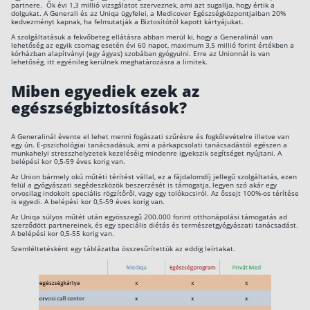
partnere. Ők évi 1,3 millió vizsgálatot szerveznek, ami azt sugallja, hogy értik a
Szabad felhasználású hitel
dolgukat. A Generali és az Uniqa ügyfelei, a Medicover Egészségközpontjaiban 20%
kedvezményt kapnak, ha felmutatják a Biztosítótól kapott kártyájukat.
Lakáshitel
A szolgáltatásuk a fekvőbeteg ellátásra abban merül ki, hogy a Generalinál van
lehetőség az egyik csomag esetén évi 60 napot, maximum 3,5 millió forint értékben a
kórházban alapítványi (egy ágyas) szobában gyógyulni. Erre az Unionnál is van
Hitelkiváltás
lehetőség, itt egyénileg kerülnek meghatározásra a limitek.
Babaváró hitel
Miben egyediek ezek az
egészségbiztosítások?
Vagyonbiztosítások
A Generalinál évente el lehet menni fogászati szűrésre és fogkőlevételre illetve van
egy ún. E-pszichológiai tanácsadásuk, ami a párkapcsolati tanácsadástól egészen a
Kötelező biztosítás (KGFB)
munkahelyi stresszhelyzetek kezeléséig mindenre igyekszik segítséget nyújtani. A
belépési kor 0,5-59 éves korig van.
Casco
Az Union bármely okú műtéti térítést vállal, ez a fájdalomdíj jellegű szolgáltatás, ezen
felül a gyógyászati segédeszközök beszerzését is támogatja, legyen szó akár egy
orvosilag indokolt speciális rögzítőről, vagy egy tolókocsiról. Az őssejt 100%-os térítése
Utasbiztosítás
is egyedi. A belépési kor 0,5-59 éves korig van.
Az Uniqa súlyos műtét után egyösszegű 200.000 forint otthonápolási támogatás ad
Lakásbiztosítás útmutató – Hogyan válassz?
szerződött partnereinek, és egy speciális diétás és természetgyógyászati tanácsadást.
A belépési kor 0,5-55 korig van.
Lakásbiztosítás: válaszok az 50 leggyakoribb kér
Szemléltetésként egy táblázatba összesűrítettük az eddig leírtakat.
Minősített Fogyasztóbarát Otthonbiztosítás útm
Blog