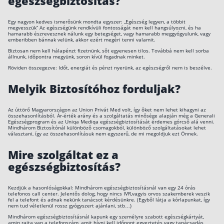
egészségbiztosítás?
Csoportos életbiztosítás
Egy nagyon kedves ismerősünk mondta egyszer: „Egészség legyen, a többit
megvesszük” Az egészségünk rendkívüli fontosságát nem kell hangsúlyozni, és ha
Kockázati életbiztosítás 🛡
hamarabb észrevesznek nálunk egy betegséget, vagy hamarabb meggyógyulunk, vagy
emberibben bánnak velünk, akkor ezért megéri tenni valamit.
Euróalapú megtakarításos életbiztosítás
Biztosan nem kell hálapénzt fizetnünk, sőt egyenesen tilos. Továbbá nem kell sorba
állnunk, időpontra megyünk, soron kívül fogadnak minket.
Megtakarítással kombinált életbiztosítás
Röviden összegezve: Időt, energiát és pénzt nyerünk, az egészségről nem is beszélve.
Vegyes életbiztosítás
Melyik Biztosítóhoz forduljak?
Befektetési egységekhez kötött életbiztosítás
Az úttörő Magyarországon az Union Privát Med volt, így őket nem lehet kihagyni az
összehasonlításból. Ár-érték arány és a szolgáltatás minősége alapján még a Generali
Egészségprogram és az Uniqa Mediqa egészségbiztosítását érdemes górcső alá venni.
Egészségbiztosítás
Mindhárom Biztosítónál különböző csomagokból, különböző szolgáltatásokat lehet
választani, így az összehasonlításuk nem egyszerű, de mi megoldjuk ezt Önnek.
Egészségbiztosítás cégeknek
Mire szolgáltat ez a
egészségbiztosítás?
Magán egészségbiztosítás 💊
Betegbiztosítás
Kezdjük a hasonlóságokkal: Mindhárom egészségbiztosításnál van egy 24 órás
telefonos call center. Jelentős dolog, hogy nincs IVR,vagyis orvos szakemberek veszik
Egészségpénztár – Spórolj évi akár 150 ezer forin
fel a telefont és adnak nekünk tanácsot kérdésünkre. (Egyből látja a kórlapunkat, így
nem tud véletlenül rossz gyógyszert ajánlani, stb…)
Egészségbiztosítás kalkulátor
Mindhárom egészségbiztosításnál kapunk egy személyre szabott egészségkártyát,
amin rajta van a telefonszám, amit hívni kell időpont egyeztetés vagy tanácsadás