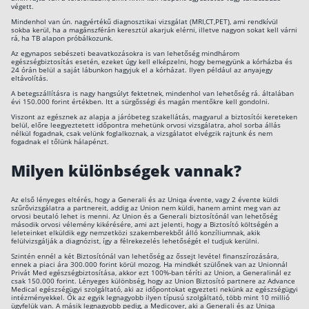
végett.
Befektetés
Mindenhol van ún. nagyértékű diagnosztikai vizsgálat (MRI,CT,PET), ami rendkívül
sokba kerül, ha a magánszférán keresztül akarjuk elérni, illetve nagyon sokat kell várni
rá, ha TB alapon próbálkozunk.
Állampapír
Az egynapos sebészeti beavatkozásokra is van lehetőség mindhárom
egészségbiztosítás esetén, ezeket úgy kell elképzelni, hogy bemegyünk a kórházba és
Legjobb befektetés
24 órán belül a saját lábunkon hagyjuk el a kórházat. Ilyen például az anyajegy
eltávolítás.
Részvény vásárlás
A betegszállításra is nagy hangsúlyt fektetnek, mindenhol van lehetőség rá. általában
évi 150.000 forint értékben. Itt a sürgősségi és magán mentőkre kell gondolni.
Befektetési alapok
Viszont az egésznek az alapja a járóbeteg szakellátás, magyarul a biztosítói kereteken
belül, előre leegyeztetett időpontra mehetünk orvosi vizsgálatra, ahol sorba állás
nélkül fogadnak, csak velünk foglalkoznak, a vizsgálatot elvégzik rajtunk és nem
TBSZ számla
fogadnak el tőlünk hálapénzt.
ETF
Milyen különbségek vannak?
Gyermek megtakarítás
Az első lényeges eltérés, hogy a Generali és az Uniqa évente, vagy 2 évente küldi
szűrővizsgálatra a partnereit, addig az Union nem küldi, hanem amint meg van az
Babakötvény kisokos 👶
orvosi beutaló lehet is menni. Az Union és a Generali biztosítónál van lehetőség
második orvosi vélemény kikérésére, ami azt jelenti, hogy a Biztosító költségén a
leleteinket elküldik egy nemzetközi szakemberekből álló konzíliumnak, akik
Lakástakarék
felülvizsgálják a diagnózist, így a félrekezelés lehetőségét el tudjuk kerülni.
Szintén ennél a két Biztosítónál van lehetőség az őssejt levétel finanszírozására,
ennek a piaci ára 300.000 forint körül mozog. Ha mindkét szülőnek van az Unionnál
Hitel
Privát Med egészségbiztosítása, akkor ezt 100%-ban téríti az Union, a Generalinál ez
csak 150.000 forint. Lényeges különbség, hogy az Union Biztosító partnere az Advance
Medical egészségügyi szolgáltató, aki az időpontokat egyezteti nekünk az egészségügyi
intézményekkel. Ők az egyik legnagyobb ilyen típusú szolgáltató, több mint 10 millió
Vállalkozói hitel
ügyfelük van. A másik legnagyobb pedig, a Medicover, aki a Generali és az Uniqa