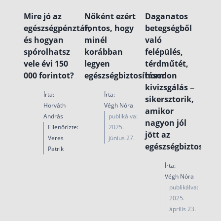
Mire jó az
Nőként ezért
Daganatos
egészségpénztár,
fontos, hogy
betegségből
és hogyan
minél
való
spórolhatsz
korábban
felépülés,
vele évi 150
legyen
térdműtét,
000 forintot?
egészségbiztosításod
hormon
kivizsgálás –
Írta:
Írta:
sikersztorik,
Horváth
Végh Nóra
amikor
András
publikálva:
nagyon jól
Ellenőrizte:
2025.
jött az
Veres
június 27.
egészségbiztosítás
Patrik
Írta:
Végh Nóra
publikálva:
2025.
április 23.