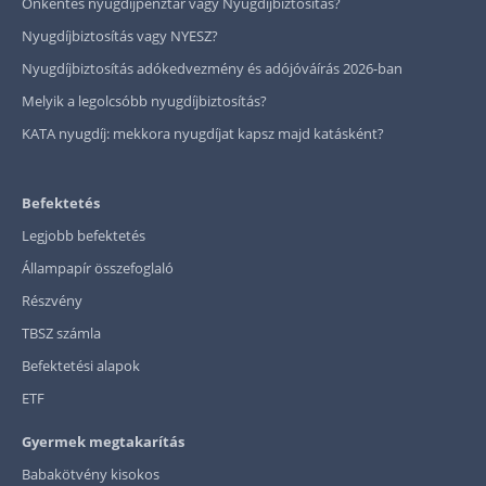
Önkéntes nyugdíjpénztár vagy Nyugdíjbiztosítás?
Nyugdíjbiztosítás vagy NYESZ?
Nyugdíjbiztosítás adókedvezmény és adójóváírás 2026-ban
Melyik a legolcsóbb nyugdíjbiztosítás?
KATA nyugdíj: mekkora nyugdíjat kapsz majd katásként?
Befektetés
Legjobb befektetés
Állampapír összefoglaló
Részvény
TBSZ számla
Befektetési alapok
ETF
Gyermek megtakarítás
Babakötvény kisokos