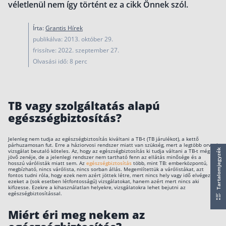
Nyugdíj kisokos – A magyar nyugdíjrendszer mű
véletlenül nem így történt ez a cikk Önnek szól.
Egyszerű Állami Nyugdíjkalkulátor
Írta:
Grantis Hírek
Önkéntes Nyugdíjpénztárak hozamai
publikálva: 2013. október 29.
frissítve: 2022. szeptember 27.
Nyugdíjbiztosítás
Olvasási idő: 8 perc
Nyugdíjbiztosítás vagy NYESZ? Melyik a jobb?
Melyik a legolcsóbb nyugdíjbiztosítás?
TB vagy szolgáltatás alapú
Önkéntes nyugdíjpénztár vagy Nyugdíjbiztosítás
egészségbiztosítás?
Nyugdíjbiztosítás adókedvezmény és adójóváírá
Jelenleg nem tudja az egészségbiztosítás kiváltani a TB-t (TB járulékot), a kettő
KATA Nyugdíj: így használd ki az adókedvezmény
párhuzamosan fut. Erre a háziorvosi rendszer miatt van szükség, mert a legtöbb orvosi
vizsgálat beutaló köteles. Az, hogy az egészségbiztosítás ki tudja váltani a TB-t még a
Tartalomjegyzék
Nyugdíjbiztosítás kalkulátor
jövő zenéje, de a jelenlegi rendszer nem tartható fenn az ellátás minősége és a
hosszú várólisták miatt sem. Az
egészségbiztosítás
több, mint TB: emberközpontú,
Nyugdíjbiztosítás hozamok
megbízható, nincs várólista, nincs sorban állás. Megemlítettük a várólistákat, azt
fontos tudni róla, hogy ezek nem azért jöttek létre, mert nincs hely vagy idő elvégezni
Nyugdíjbiztosítás költségek
ezeket a (sok esetben létfontosságú) vizsgálatokat, hanem azért mert nincs aki
kifizesse. Ezekre a kihasználatlan helyekre, vizsgálatokra lehet bejutni az
egészségbiztosítással.
Életbiztosítások
Miért éri meg nekem az
Balesetbiztosítás