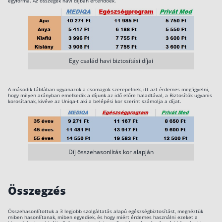
egyforma. Az összegek havi díjban értendőek.
Egy család havi biztosítási díjai
A második táblában ugyanazok a csomagok szerepelnek, itt azt érdemes megfigyelni,
hogy milyen arányban emelkedik a díjunk az idő előre haladtával, a Biztosítók ugyanis
korosítanak, kivéve az Uniqa-t aki a belépési kor szerint számolja a díjat.
Díj összehasonlítás kor alapján
Összegzés
Összehasonlítottuk a 3 legjobb szolgáltatás alapú egészségbiztosítást, megnéztük
miben hasonlítanak, miben egyediek, és hogy miért érdemes használni ezeket a