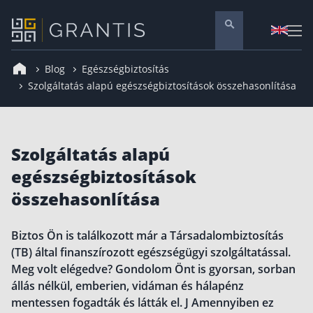
Blog
Egészségbiztosítás
Pénzügyi tanácsadás
Szolgáltatás alapú egészségbiztosítások összehasonlítása
Vállalati szolgáltatások
Nyugdíj előtakarékosság
Szolgáltatás alapú
Önkéntes nyugdíjpénztár
egészségbiztosítások
Melyiket válaszd? Nyugdíjbiztosítás, NYESZ vagy
összehasonlítása
Nyugdíj előtakarékossági számla (NYESZ)
Nyugdíj tanácsadás 🪙
Biztos Ön is találkozott már a Társadalombiztosítás
Nyugdíj megtakarítás – Így válassz
(TB) által finanszírozott egészségügyi szolgáltatással.
Meg volt elégedve? Gondolom Önt is gyorsan, sorban
Magánnyugdíjpénztár összefoglaló
állás nélkül, emberien, vidáman és hálapénz
Nyugdíjkorhatár táblázat és útmutató
mentessen fogadták és látták el. J Amennyiben ez