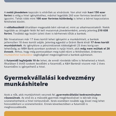
A
nettó jövedelem
kapcsán is eltérőek az elvárások. Van ahol már
havi 150 ezer
forint
is elég a hitel igényléséhez, máshol legalább 260 ezer forintos bevételt kell
igazolni. Tehát több mint
100 ezer forintos különbség
is lehet a bérrel kapcsolatos
feltételek között.
A
vállalkozóktól
általában magasabb bért várnak el, mint az alkalmazottaktól. Nekik
legalább az átlagbér felét fel kell mutatniuk jövedelemként, amely jelenleg
210 638
forint.
Továbbá egy lezárt üzleti évet is kérhetnek tőlük a bankok.
Bár hivatalosan már 17 éves kortól lehet igényelni a munkáshitelt, a bankok
jellemzően 18 éves kortól adják. Jelenleg egyedül a Gránit Bank kínál
17 éves kortól
munkáshitelt
. Az igénylésre a pénzintézetek többségénél 25 éves korig van
lehetőség, az MBH Bank azonban azoknak is nyújt hitelt, akik
még nem múltak el 26
évesek
. Ahhoz, hogy még pontosabban meg tudd nézni a feltételeket, érdemes
munkáshitel kalkulátor
segítségével megvizsgálnod a bankok ajánlatait.
A
futamidő legfeljebb 10 év
lehet, de ennél rövidebb időre is felveheted a hitelt.
Általában 5 évtől szokott kezdődni a futamidő, a K&H Banknál viszont már 2 éves
futamidőre is igényelhető a hitel.
Gyermekvállalási kedvezmény
munkáshitelre
Azok a nők, akik munkáshitelt vesznek fel,
gyermekvállalási kedvezményben
részesülnek
. Az első és a második gyermek megérkezésével is két-két évig
szüneteltethetik a hitel törlesztését. Ikrek esetében további egy évvel meg lehet
hosszabbítani a szüneteltetést. Ennek következtében a futamidő is
meghosszabbodik.