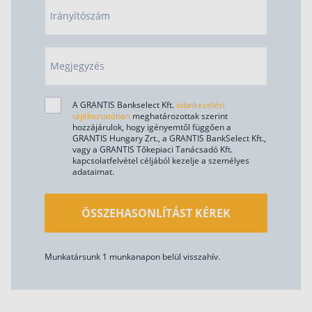
Irányítószám
Megjegyzés
A GRANTIS Bankselect Kft.
adatkezelési
tájékoztatóban
meghatározottak szerint
hozzájárulok, hogy igényemtől függően a
GRANTIS Hungary Zrt., a GRANTIS BankSelect Kft.,
vagy a GRANTIS Tőkepiaci Tanácsadó Kft.
kapcsolatfelvétel céljából kezelje a személyes
adataimat.
ÖSSZEHASONLÍTÁST KÉREK
Munkatársunk 1 munkanapon belül visszahív.