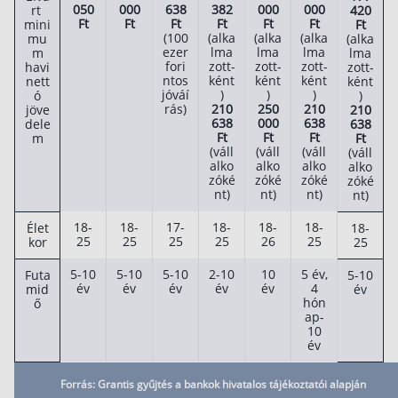
050
000
638
382
000
000
rt
420
Ft
Ft
Ft
Ft
Ft
Ft
mini
Ft
(100
(alka
(alka
(alka
mu
(alka
ezer
lma
lma
lma
m
lma
fori
zott-
zott-
zott-
havi
zott-
ntos
ként
ként
ként
nett
ként
jóváí
)
)
)
ó
)
rás)
210
250
210
jöve
210
638
000
638
dele
638
Ft
Ft
Ft
m
Ft
(váll
(váll
(váll
(váll
alko
alko
alko
alko
zóké
zóké
zóké
zóké
nt)
nt)
nt)
nt)
18-
18-
17-
18-
18-
18-
Élet
18-
25
25
25
25
26
25
kor
25
5-10
5-10
5-10
2-10
10
5 év,
Futa
5-10
év
év
év
év
év
4
mid
év
hón
ő
ap-
10
év
Forrás: Grantis gyűjtés a bankok hivatalos tájékoztatói alapján