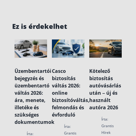
Ez is érdekelhet
Üzembentartói
Casco
Kötelező
bejegyzés és
biztosítás
biztosítás
üzembentartó
váltás 2026:
autóvásárlás
váltás 2026:
online
után – új és
ára, menete,
biztosítóváltás,
használt
illetéke és
felmondás és
autóra 2026
szükséges
évforduló
Írta:
dokumentumok
Grantis
Írta:
Hírek
Grantis
Írta: