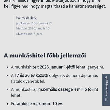
akár 4 milliós ingyenhitel. Mutatjuk azt is, hogy mire
működése
kell figyelned, hogy megtarthasd a kamatmentességet.
Egyszerű Állami Nyugdíjkalkulátor
Önkéntes Nyugdíjpénztárak hozamai
Írta:
Végh Nóra
publikálva: 2025. január 21.
Nyugdíjbiztosítás
frissítve: 2026. január 15.
Olvasási idő: 8 perc
Nyugdíjbiztosítás vagy NYESZ? Melyik a jobb?
Melyik a legolcsóbb nyugdíjbiztosítás?
Önkéntes nyugdíjpénztár vagy Nyugdíjbiztosítás
A munkáshitel főbb jellemzői
Nyugdíjbiztosítás adókedvezmény és adójóváírá
A munkáshitelt
2025. január 1-jétől
lehet igényelni.
KATA Nyugdíj: így használd ki az adókedvezmény
A
17 és 26 év közötti
dolgozó, de nem diplomás
Nyugdíjbiztosítás kalkulátor
Tartalomjegyzék
fiatalok vehetik fel.
Nyugdíjbiztosítás hozamok
Nyugdíjbiztosítás költségek
A munkáshitel
maximális összege 4 millió forint
lehet.
Életbiztosítások
Futamideje maximum 10 év
.
Balesetbiztosítás