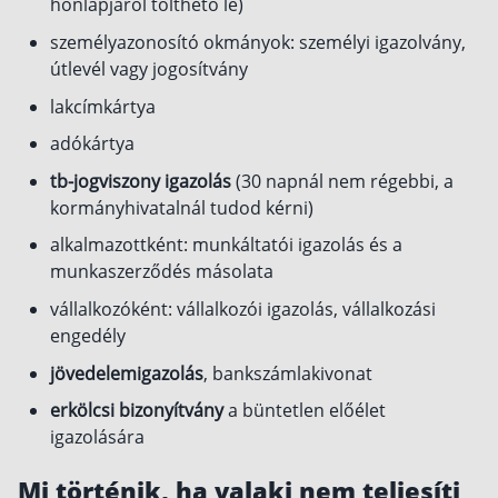
honlapjáról tölthető le)
személyazonosító okmányok: személyi igazolvány,
útlevél vagy jogosítvány
lakcímkártya
adókártya
tb-jogviszony igazolás
(30 napnál nem régebbi, a
kormányhivatalnál tudod kérni)
alkalmazottként: munkáltatói igazolás és a
munkaszerződés másolata
vállalkozóként: vállalkozói igazolás, vállalkozási
engedély
jövedelemigazolás
, bankszámlakivonat
erkölcsi bizonyítvány
a büntetlen előélet
igazolására
Mi történik, ha valaki nem teljesíti