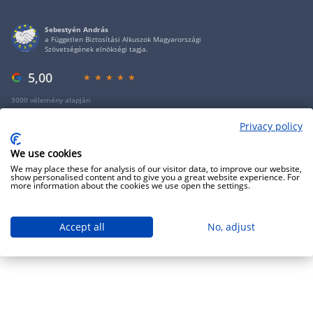
Sebestyén András
a Független Biztosítási Alkuszok Magyarországi
Szövetségének elnökségi tagja.
5,00
3000 vélemény alapján
Privacy policy
Copyright 2009 - 2026 - Minden jog fenntartva - GRANTIS Hungary Zrt
We use cookies
We may place these for analysis of our visitor data, to improve our website,
show personalised content and to give you a great website experience. For
more information about the cookies we use open the settings.
Accept all
No, adjust