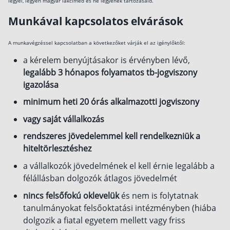
legyél, legyen magyar lakcímed és ne legyenek tartozásaid.
Munkával kapcsolatos elvárások
A munkavégzéssel kapcsolatban a következőket várják el az igénylőktől:
a kérelem benyújtásakor is érvényben lévő,
legalább 3 hónapos folyamatos tb-jogviszony
igazolása
minimum heti 20 órás alkalmazotti jogviszony
vagy saját vállalkozás
rendszeres jövedelemmel kell rendelkezniük a
hiteltörlesztéshez
a vállalkozók jövedelmének el kell érnie legalább a
félállásban dolgozók átlagos jövedelmét
nincs felsőfokú oklevelük
és nem is folytatnak
tanulmányokat felsőoktatási intézményben (hiába
dolgozik a fiatal egyetem mellett vagy friss