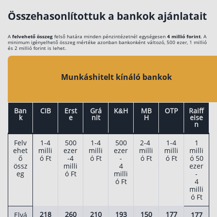
Összehasonlítottuk a bankok ajánlatait
A
felvehető összeg
felső határa minden pénzintézetnél egységesen
4 millió forint
. A
minimum igényelhető összeg mértéke azonban bankonként változó, 500 ezer, 1 millió
és 2 millió forint is lehet.
Munkáshitelt kínáló bankok
Ban
CIB
Erst
Grá
K&H
MB
OTP
Raiff
k
e
nit
H
eise
n
Felv
1-4
500
1-4
500
2-4
1-4
1
ehet
milli
ezer
milli
ezer
milli
milli
milli
ő
ó Ft
-4
ó Ft
-
ó Ft
ó Ft
ó 50
össz
milli
4
ezer
eg
ó Ft
milli
-
ó Ft
4
milli
ó Ft
218
260
210
193
150
177
Elvá
177