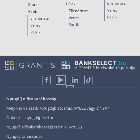
Ellenőrizte:
Hírek
Grantis
Veres
Ellenőrizte:
Hírek
Patrik
Veres
Ellenőrizte:
Patrik
Veres
Patrik
Nyugdíj előtakarékosság
Melyiket válaszd? Nyugdíjbiztosítás, NYESZ vagy ÖNYP?
Önkéntes nyugdíjpénztár
Nyugdíj előtakarékossági számla (NYESZ)
Nyugdíj tanácsadás