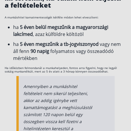
a feltételeket
A munkáshitel kamatmentességét kétféle módon lehet elveszíteni:
ha
5 éven belül megszűnik a magyarországi
lakcímed
, azaz külföldre költözöl
ha
5 éven megszűnik a tb-jogviszonyod
vagy nem
áll fenn
90 napig
folyamatos vagy összeadódó
mértékben
Ha időközben felmondanál a munkahelyeden, fontos arra figyelni, hogy ne legyél
sokáig munkanélküli, mert az 5 év alatt a 3 hónap könnyen összeadódhat.
Amennyiben a munkáshitel
feltételeit nem sikerül teljesíteni,
akkor az addig igénybe vett
kamattámogatást a meghiúsulástól
számított 120 napon belül egy
összegben vissza kell fizetni a
hitelintézeten keresztül a