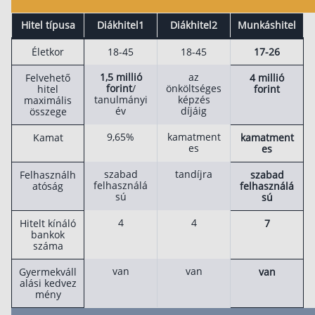
Befektetés
Hitel típusa
Diákhitel1
Diákhitel2
Munkáshitel
Állampapír
Életkor
18-45
18-45
17-26
Legjobb befektetés
1,5 millió
az
Felvehető
4 millió
forint
/
önköltséges
hitel
forint
Részvény vásárlás
tanulmányi
képzés
maximális
év
díjáig
összege
Befektetési alapok
9,65%
kamatment
Kamat
kamatment
TBSZ számla
es
es
ETF
szabad
tandíjra
Felhasználh
szabad
felhasználá
atóság
felhasználá
Gyermek megtakarítás
sú
sú
Babakötvény kisokos 👶
4
4
Hitelt kínáló
7
bankok
Lakástakarék
száma
van
van
Gyermekváll
van
Hitel
alási kedvez
mény
Vállalkozói hitel