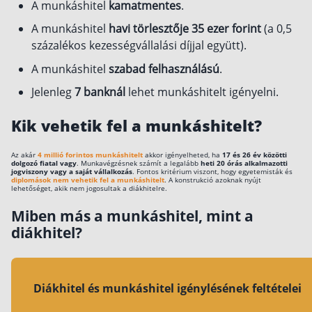
A munkáshitel
kamatmentes
.
Csoportos életbiztosítás
A munkáshitel
havi törlesztője 35 ezer forint
(a 0,5
százalékos kezességvállalási díjjal együtt).
Kockázati életbiztosítás 🛡
A munkáshitel
szabad felhasználású
.
Euróalapú megtakarításos életbiztosítás
Jelenleg
7 banknál
lehet munkáshitelt igényelni.
Megtakarítással kombinált életbiztosítás
Vegyes életbiztosítás
Kik vehetik fel a munkáshitelt?
Befektetési egységekhez kötött életbiztosítás
Az akár
4 millió forintos munkáshitelt
akkor igényelheted, ha
17 és 26 év közötti
dolgozó fiatal vagy
. Munkavégzésnek számít a legalább
heti 20 órás alkalmazotti
jogviszony vagy a saját vállalkozás
. Fontos kritérium viszont, hogy egyetemisták és
Egészségbiztosítás
diplomások nem vehetik fel a munkáshitelt
. A konstrukció azoknak nyújt
lehetőséget, akik nem jogosultak a diákhitelre.
Egészségbiztosítás cégeknek
Miben más a munkáshitel, mint a
diákhitel?
Magán egészségbiztosítás 💊
Betegbiztosítás
Egészségpénztár – Spórolj évi akár 150 ezer
forintot
Diákhitel és munkáshitel igénylésének feltételei
Egészségbiztosítás kalkulátor