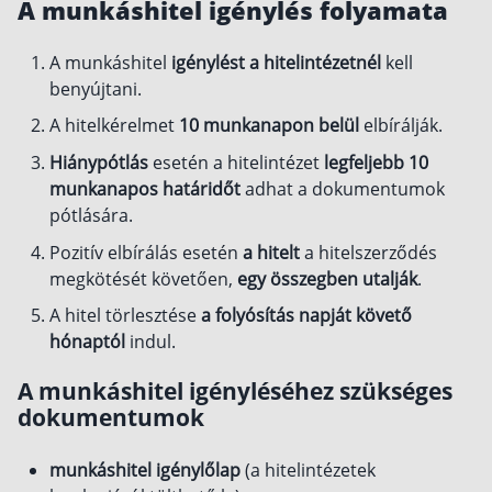
A munkáshitel igénylés folyamata
A munkáshitel
igénylést a hitelintézetnél
kell
benyújtani.
A hitelkérelmet
10 munkanapon belül
elbírálják.
Hiánypótlás
esetén a hitelintézet
legfeljebb 10
munkanapos határidőt
adhat a dokumentumok
pótlására.
Pozitív elbírálás esetén
a hitelt
a hitelszerződés
megkötését követően,
egy összegben utalják
.
A hitel törlesztése
a folyósítás napját követő
hónaptól
indul.
A munkáshitel igényléséhez szükséges
dokumentumok
munkáshitel igénylőlap
(a hitelintézetek