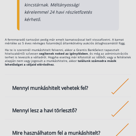
kincstárnak. Méltányossági
kérelemmel 24 havi részletfizetés
kérhető.
A fennmaradó tartozást pedig már emelt kamatozással kell visszafizetni. A kamat
mértéke az 5 éves névleges futamidejű államkötvény aukciós átlaghozamától függ.
Ha te is szeretnél munkáshitelt felvenni, akkor a Grantis BankSelect tapasztalt
hitelszakértői szívesen
segítenek neked az igénylésben
, és még az adminisztrációs
terhet is leveszik a válladról. Hogyha esetleg már kifutottál az időből, vagy a feltételek
alapján nem vagy jogosult a munkáshitelre, akkor
találunk számodra másik
lehetőséget a céljaid eléréséhez
.
Mennyi munkáshitelt vehetek fel?
Legfeljebb
4 millió forint értékben
vehetsz fel
Mennyi lesz a havi törlesztő?
munkáshitelt, de ennél kevesebb összeget is
igényelhetsz.
4 milliós munkáshitel esetében 10 éves futamidőre
Mire használhatom fel a munkáshitelt?
havi
33,3 ezer forint
körül alakul a
törlesztő
, amelyh