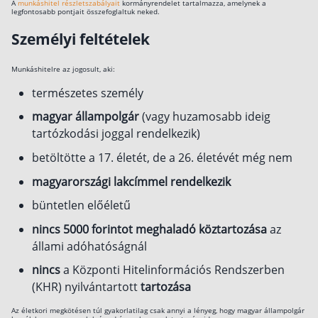
A
munkáshitel részletszabályait
kormányrendelet tartalmazza, amelynek a
legfontosabb pontjait összefoglaltuk neked.
Rólunk
Személyi feltételek
Kapcsolat
Munkáshitelre az jogosult, aki:
Karrier
természetes személy
magyar állampolgár
(vagy huzamosabb ideig
tartózkodási joggal rendelkezik)
betöltötte a 17. életét, de a 26. életévét még nem
magyarországi lakcímmel rendelkezik
büntetlen előéletű
nincs 5000 forintot meghaladó köztartozása
az
állami adóhatóságnál
nincs
a Központi Hitelinformációs Rendszerben
(KHR) nyilvántartott
tartozása
Az életkori megkötésen túl gyakorlatilag csak annyi a lényeg, hogy magyar állampolgár