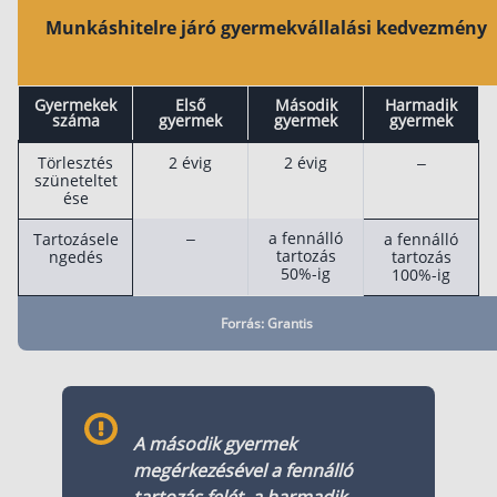
Munkáshitelre járó gyermekvállalási kedvezmény
Gyermekek
Első
Második
Harmadik
száma
gyermek
gyermek
gyermek
Törlesztés
2 évig
2 évig
–
szüneteltet
ése
–
a fennálló
Tartozásele
a fennálló
tartozás
ngedés
tartozás
50%-ig
100%-ig
Forrás: Grantis
A második gyermek
megérkezésével a fennálló
tartozás felét, a harmadik