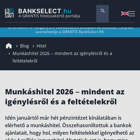
Ön a GRANTIS Hungary Zrt. hitelközvetítő aloldalán tartózkodik, melynek
üzemeltetője a GRANTIS BankSelect Kft.
Pénzügyi tanácsadás
Blog
Hitel
Vállalati szolgáltatások
Munkáshitel 2026 – mindent az igénylésről és a
Nyugdíj előtakarékosság
feltételekről
Önkéntes nyugdíjpénztár
Melyiket válaszd? Nyugdíjbiztosítás, NYESZ vagy
ÖNYP?
Nyugdíj előtakarékossági számla (NYESZ)
Munkáshitel 2026 – mindent az
Nyugdíj tanácsadás 🪙
igénylésről és a feltételekről
Nyugdíj megtakarítás – Így válassz
Idén januártól már hét pénzintézet kínálatában is
Magánnyugdíjpénztár összefoglaló
elérhető a munkáshitel. Összehasonlítottuk a bankok
Nyugdíjkorhatár táblázat és útmutató
ajánlatait, hogy hol, milyen feltételekkel igényelhető az
Nyugdíj kisokos – A magyar nyugdíjrendszer