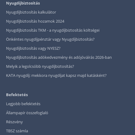
Nyugdíjbiztosítás
Nyugdíjbiztosítás kalkulátor
Nyugdíjbiztosítás hozamok 2024
Nyugdíjbiztosítás TKM - a nyugdíjbiztosítás költségei
Önkéntes nyugdíjpénztár vagy Nyugdíjbiztosítás?
Nyugdíjbiztosítás vagy NYESZ?
Nyugdíjbiztosítás adókedvezmény és adójóváírás 2026-ban
Melyik a legolcsóbb nyugdíjbiztosítás?
KATA nyugdíj: mekkora nyugdíjat kapsz majd katásként?
Befektetés
Legjobb befektetés
Állampapír összefoglaló
Részvény
TBSZ számla