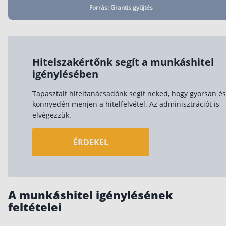
Forrás: Grantis gyűjtés
Szabad felhasználású hitel
Lakáshitel
Hitelkiváltás
Hitelszakértőnk segít a munkáshitel
Babaváró hitel
igénylésében
Vagyonbiztosítások
Tapasztalt hiteltanácsadónk segít neked, hogy gyorsan és
könnyedén menjen a hitelfelvétel. Az adminisztrációt is
Kötelező biztosítás (KGFB)
elvégezzük.
Casco
ÉRDEKEL
Utasbiztosítás
Lakásbiztosítás útmutató – Hogyan válassz?
Lakásbiztosítás: válaszok az 50 leggyakoribb
kérdésre
Minősített Fogyasztóbarát Otthonbiztosítás
A munkáshitel igénylésének
útmutató
feltételei
Blog