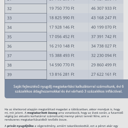
19 750 770 Ft
46 307 933 Ft
32
18 825 990 Ft
43 168 247 Ft
33
17 928 146 Ft
40 199 070 Ft
34
17 056 452 Ft
37 391 742 Ft
35
16 210 148 Ft
34 738 027 Ft
36
15 388 493 Ft
32 230 094 Ft
37
14 590 770 Ft
29 860 499 Ft
38
13 816 281 Ft
27 622 161 Ft
39
Saját fejlesztésű nyugdíj megtakarítási kalkulátorral számoltunk, évi 6
százalékos átlaghozamokkal és évi várható 3 százalékos inflációval.
Ha az életkorod alapján megtaláltad magadat a táblázatban, akkor mondjuk is, hogy
mi, mit jelent. A
megtakarított összeg
arra vonatkozik, hogy az évek során, a futamidő
végéig (az aktuális korhatárral számoltunk) mennyi pénzt tennél félre, ami a
rendszeres megtakarításaidból tevődik össze.
A
privát nyugdíjtőke
a végeredmény, amiért takarékoskodtál, ezt a pénzt akár egy