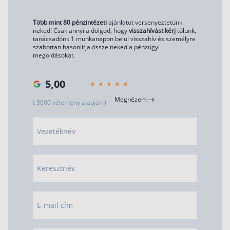
Több mint 80 pénzintézeti
ajánlatot versenyeztetünk
neked! Csak annyi a dolgod, hogy
visszahívást kérj
tőlünk,
tanácsadónk 1 munkanapon belül visszahív és személyre
szabottan hasonlítja össze neked a pénzügyi
megoldásokat.
5,00
Megnézem
( 3000 vélemény alapján )
Vezetéknév
Keresztnév
E-mail cím