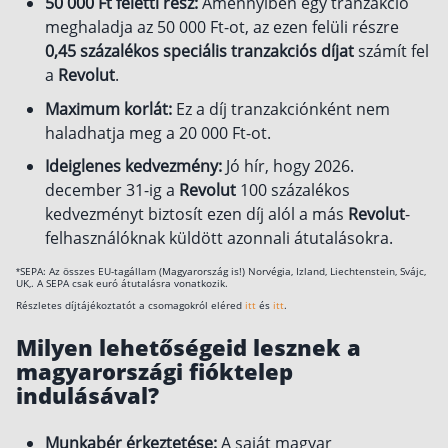
50 000 Ft feletti rész:
Amennyiben egy tranzakció
meghaladja az 50 000 Ft-ot, az ezen felüli részre
0,45 százalékos speciális tranzakciós díjat
számít fel
a
Revolut
.
Maximum korlát:
Ez a díj tranzakciónként nem
haladhatja meg a 20 000 Ft-ot.
Ideiglenes kedvezmény:
Jó hír, hogy 2026.
december 31-ig a
Revolut
100 százalékos
kedvezményt biztosít ezen díj alól a más
Revolut
-
felhasználóknak küldött azonnali átutalásokra.
*SEPA: Az összes EU-tagállam (Magyarország is!) Norvégia, Izland, Liechtenstein, Svájc,
UK,. A SEPA csak euró átutalásra vonatkozik.
Részletes díjtájékoztatót a csomagokról eléred
itt
és
itt
.
Milyen lehetőségeid lesznek a
magyarországi fióktelep
indulásával?
Munkabér érkeztetése:
A saját magyar