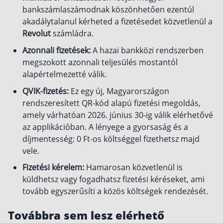
bankszámlaszámodnak köszönhetően ezentúl
akadálytalanul kérheted a fizetésedet közvetlenül a
Revolut
számládra.
Azonnali fizetések:
A hazai bankközi rendszerben
megszokott azonnali teljesülés mostantól
alapértelmezetté válik.
QVIK-fizetés:
Ez egy új, Magyarországon
rendszeresített QR-kód alapú fizetési megoldás,
amely várhatóan 2026. június 30-ig válik elérhetővé
az applikációban. A lényege a gyorsaság és a
díjmentesség: 0 Ft-os költséggel fizethetsz majd
vele.
Fizetési kérelem:
Hamarosan közvetlenül is
küldhetsz vagy fogadhatsz fizetési kéréseket, ami
tovább egyszerűsíti a közös költségek rendezését.
Továbbra sem lesz elérhető