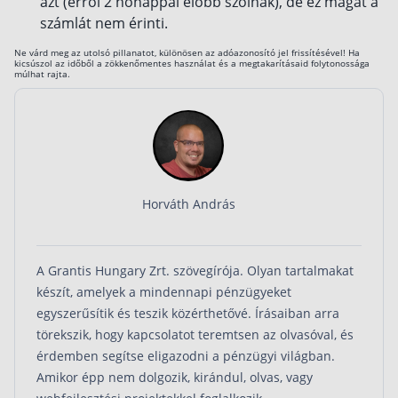
azt (erről 2 hónappal előbb szólnak), de ez magát a
számlát nem érinti.
Ne várd meg az utolsó pillanatot, különösen az adóazonosító jel frissítésével! Ha
kicsúszol az időből a zökkenőmentes használat és a megtakarításaid folytonossága
múlhat rajta.
Horváth András
A Grantis Hungary Zrt. szövegírója. Olyan tartalmakat
készít, amelyek a mindennapi pénzügyeket
egyszerűsítik és teszik közérthetővé. Írásaiban arra
törekszik, hogy kapcsolatot teremtsen az olvasóval, és
érdemben segítse eligazodni a pénzügyi világban.
Amikor épp nem dolgozik, kirándul, olvas, vagy