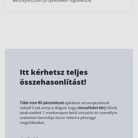
webfejlesztési projektekkel foglalkozik.
Itt kérhetsz teljes
összehasonlítást!
Több mint 80 pénzintézeti
ajánlatot versenyeztetünk
neked! Csak annyi a dolgod, hogy
visszahívást kérj
tőlünk,
tanácsadónk 1 munkanapon belül visszahív és személyre
szabottan hasonlítja össze neked a pénzügyi
megoldásokat.