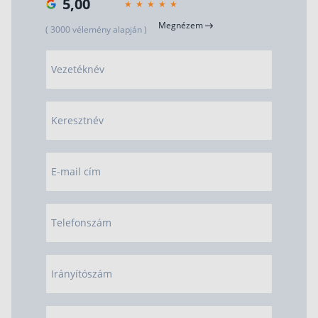
5,00
Megnézem
( 3000 vélemény alapján )
Vezetéknév
Keresztnév
E-mail cím
Telefonszám
Irányítószám