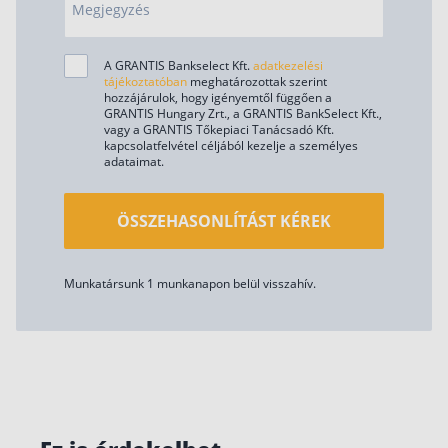
Megjegyzés
A GRANTIS Bankselect Kft.
adatkezelési
tájékoztatóban
meghatározottak szerint
hozzájárulok, hogy igényemtől függően a
GRANTIS Hungary Zrt., a GRANTIS BankSelect Kft.,
vagy a GRANTIS Tőkepiaci Tanácsadó Kft.
kapcsolatfelvétel céljából kezelje a személyes
adataimat.
ÖSSZEHASONLÍTÁST KÉREK
Munkatársunk 1 munkanapon belül visszahív.