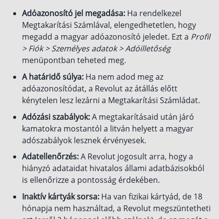
Adóazonosító jel megadása:
Ha rendelkezel
Megtakarítási Számlával, elengedhetetlen, hogy
megadd a magyar adóazonosító jeledet. Ezt a
Profil
> Fiók > Személyes adatok > Adóilletőség
menüpontban teheted meg.
A határidő súlya:
Ha nem adod meg az
adóazonosítódat, a Revolut az átállás előtt
kénytelen lesz lezárni a Megtakarítási Számládat.
Adózási szabályok:
A megtakarításaid után járó
kamatokra mostantól a litván helyett a magyar
adószabályok lesznek érvényesek.
Adatellenőrzés:
A Revolut jogosult arra, hogy a
hiányzó adataidat hivatalos állami adatbázisokból
is ellenőrizze a pontosság érdekében.
Inaktív kártyák sorsa:
Ha van fizikai kártyád, de 18
hónapja nem használtad, a Revolut megszüntetheti