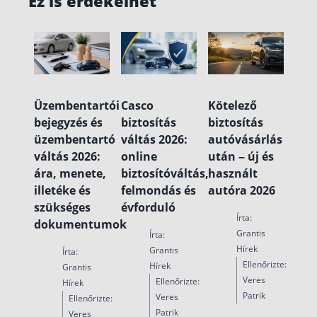
Ez is érdekelhet
Üzembentartói
Casco
Kötelező
bejegyzés és
biztosítás
biztosítás
üzembentartó
váltás 2026:
autóvásárlás
váltás 2026:
online
után – új és
ára, menete,
biztosítóváltás,
használt
illetéke és
felmondás és
autóra 2026
szükséges
évforduló
Írta:
dokumentumok
Grantis
Írta:
Hírek
Grantis
Írta:
Ellenőrizte:
Hírek
Grantis
Veres
Ellenőrizte:
Hírek
Patrik
Veres
Ellenőrizte:
Patrik
Veres