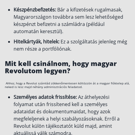
Készpénzbefizetés:
Bár a kifizetések rugalmasak,
Magyarországon továbbra sem lesz lehetőséged
készpénzt befizetni a számládra (például
automatán keresztül).
Hitelkártyák, hitelek:
Ez a szolgáltatás jelenleg még
nem része a portfóliónak.
Mit kell csinálnom, hogy magyar
Revolutom legyen?
Ahhoz, hogy a Revolut számlád zökkenőmentesen költözzön át a magyar fióktelep alá,
neked is lesz majd néhány adminisztrációs feladatod.
Személyes adatok frissítése:
Az áthelyezési
folyamat után frissítened kell a személyes
adataidat és dokumentumaidat, hogy azok
megfeleljenek a helyi szabályozásoknak. Erről a
Revolut külön tájékoztatót küld majd, amint
aktuálissá válik számodra.