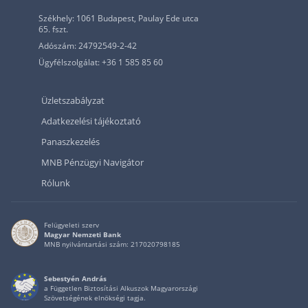
Székhely: 1061 Budapest, Paulay Ede utca
65. fszt.
Adószám: 24792549-2-42
Ügyfélszolgálat: +36 1 585 85 60
Üzletszabályzat
Adatkezelési tájékoztató
Panaszkezelés
MNB Pénzügyi Navigátor
Rólunk
Felügyeleti szerv
Magyar Nemzeti Bank
MNB nyilvántartási szám: 217020798185
Sebestyén András
a Független Biztosítási Alkuszok Magyarországi
Szövetségének elnökségi tagja.