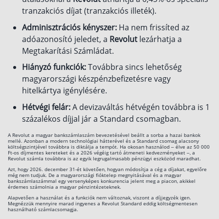
Szabad felhasználású hitel
tranzakciós díjat (tranzakciós illeték).
Adminisztrációs kényszer:
Ha nem frissíted az
Lakáshitel
adóazonosító jeledet, a
Revolut
lezárhatja a
Hitelkiváltás
Megtakarítási Számládat.
Babaváró hitel
Hiányzó funkciók:
Továbbra sincs lehetőség
magyarországi készpénzbefizetésre vagy
Vagyonbiztosítások
hitelkártya igénylésére.
Kötelező biztosítás (KGFB)
Hétvégi felár:
A devizaváltás hétvégén továbbra is 1
százalékos díjjal jár a Standard csomagban.
Casco
A Revolut a magyar bankszámlaszám bevezetésével beállt a sorba a hazai bankok
Utasbiztosítás
mellé. Azonban a modern technológiai hátterével és a Standard csomag alacsony
költségszintjével továbbra is diktálja a tempót. Ha okosan használod – élve az 50 000
Ft-os díjmentes kereteket és a 2026 végéig tartó átmeneti kedvezményeket –, a
Lakásbiztosítás útmutató – Hogyan válassz?
Revolut számla továbbra is az egyik legrugalmasabb pénzügyi eszközöd maradhat.
Lakásbiztosítás: válaszok az 50 leggyakoribb
Azt, hogy 2026. december 31-ét követően, hogyan módosítja a cég a díjakat, egyelőre
kérdésre
még nem tudjuk. De a magyarországi fióktelep megnyitásával és a magyar
bankszámlaszámmal egy versenyképes konkurencia jelent meg a piacon, akikkel
Minősített Fogyasztóbarát Otthonbiztosítás
érdemes számolnia a magyar pénzintézeteknek.
útmutató
Alapvetően a használat és a funkciók nem változnak, viszont a díjjegyzék igen.
Megnézzük mennyire marad ingyenes a Revolut Standard eddig költségmentesen
használható számlacsomagja.
Blog