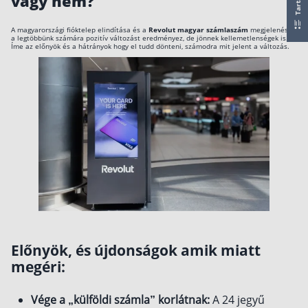
vagy nem?
A számlavezetési díj továbbra is 0 forint
Csoportos életbiztosítás
50 000 forintig az utalások díjmentesek
A magyarországi fióktelep elindítása és a
Revolut magyar számlaszám
megjelenése
a legtöbbünk számára pozitív változást eredményez, de jönnek kellemetlenségek is.
Kockázati életbiztosítás 🛡
Íme az előnyök és a hátrányok hogy el tudd dönteni, számodra mit jelent a változás.
OBA garancia és MNB felügyelet
Euróalapú megtakarításos életbiztosítás
Elérhető magyar nyelvű ügyfélszolgálat
Megtakarítással kombinált életbiztosítás
Magyar jogszabályoknak megfelelő működés
Vegyes életbiztosítás
Befektetési egységekhez kötött életbiztosítás
Egészségbiztosítás
Egészségbiztosítás cégeknek
Magán egészségbiztosítás 💊
Előnyök, és újdonságok amik miatt
Betegbiztosítás
megéri:
Egészségpénztár – Spórolj évi akár 150 ezer
forintot
Egészségbiztosítás kalkulátor
Vége a „külföldi számla” korlátnak:
A 24 jegyű