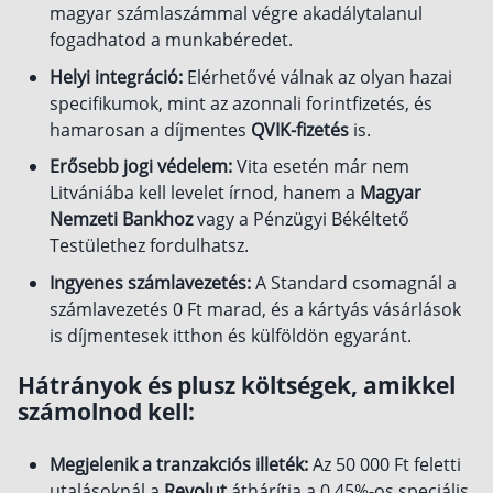
magyar számlaszámmal végre akadálytalanul
Befektetés
fogadhatod a munkabéredet.
Helyi integráció:
Elérhetővé válnak az olyan hazai
Állampapír
specifikumok, mint az azonnali forintfizetés, és
Legjobb befektetés
hamarosan a díjmentes
QVIK-fizetés
is.
Részvény vásárlás
Erősebb jogi védelem:
Vita esetén már nem
Befektetési alapok
Litvániába kell levelet írnod, hanem a
Magyar
Nemzeti Bankhoz
vagy a Pénzügyi Békéltető
TBSZ számla
Testülethez fordulhatsz.
ETF
Ingyenes számlavezetés:
A Standard csomagnál a
Gyermek megtakarítás
számlavezetés 0 Ft marad, és a kártyás vásárlások
is díjmentesek itthon és külföldön egyaránt.
Babakötvény kisokos 👶
Lakástakarék
Hátrányok és plusz költségek, amikkel
számolnod kell:
Hitel
Megjelenik a tranzakciós illeték:
Az 50 000 Ft feletti
Vállalkozói hitel
utalásoknál a
Revolut
áthárítja a 0,45%-os speciális