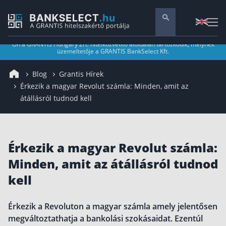
Ön a GRANTIS Hungary Zrt. hitelközvetítő aloldalán tartózkodik, melynek
üzemeltetője a GRANTIS BankSelect Kft.
Pénzügyi tanácsadás
Blog
Grantis Hírek
Vállalati szolgáltatások
Érkezik a magyar Revolut számla: Minden, amit az
Nyugdíj előtakarékosság
átállásról tudnod kell
Önkéntes nyugdíjpénztár
Melyiket válaszd? Nyugdíjbiztosítás, NYESZ vagy
ÖNYP?
Nyugdíj előtakarékossági számla (NYESZ)
Érkezik a magyar Revolut számla:
Nyugdíj tanácsadás 🪙
Minden, amit az átállásról tudnod
kell
Nyugdíj megtakarítás – Így válassz
Magánnyugdíjpénztár összefoglaló
Érkezik a Revoluton a magyar számla amely jelentősen
Nyugdíjkorhatár táblázat és útmutató
megváltoztathatja a bankolási szokásaidat. Ezentúl
Nyugdíj kisokos – A magyar nyugdíjrendszer