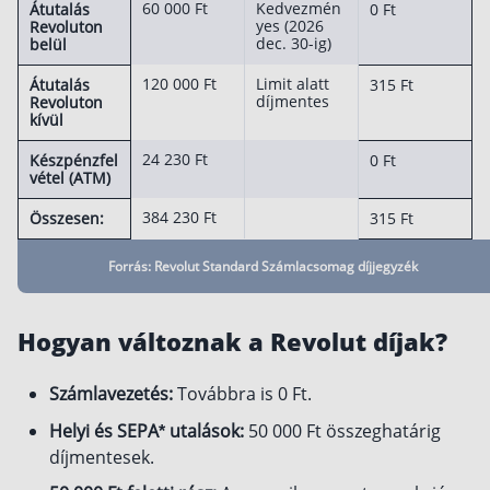
60 000 Ft
Kedvezmén
Átutalás
0 Ft
yes (2026
Revoluton
dec. 30-ig)
belül
120 000 Ft
Limit alatt
Átutalás
315 Ft
díjmentes
Revoluton
kívül
24 230 Ft
Készpénzfel
0 Ft
vétel (ATM)
384 230 Ft
Összesen:
315 Ft
Forrás: Revolut Standard Számlacsomag díjjegyzék
Hogyan változnak a Revolut díjak?
Számlavezetés:
Továbbra is 0 Ft.
Helyi és SEPA* utalások:
50 000 Ft összeghatárig
díjmentesek.