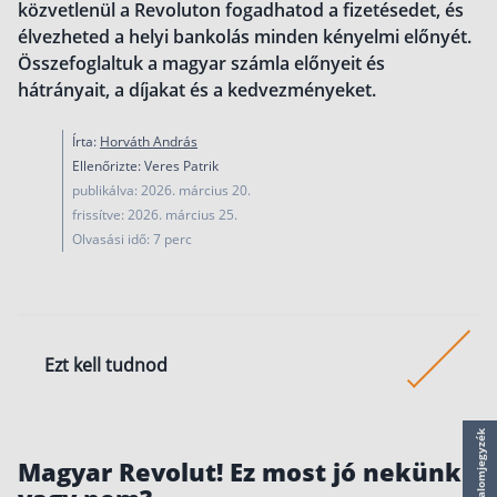
közvetlenül a Revoluton fogadhatod a fizetésedet, és
működése
élvezheted a helyi bankolás minden kényelmi előnyét.
Egyszerű Állami Nyugdíjkalkulátor
Összefoglaltuk a magyar számla előnyeit és
Önkéntes Nyugdíjpénztárak hozamai
hátrányait, a díjakat és a kedvezményeket.
Nyugdíjbiztosítás
Írta:
Horváth András
Nyugdíjbiztosítás vagy NYESZ? Melyik a jobb?
Ellenőrizte: Veres Patrik
publikálva: 2026. március 20.
Melyik a legolcsóbb nyugdíjbiztosítás?
frissítve: 2026. március 25.
Önkéntes nyugdíjpénztár vagy Nyugdíjbiztosítás
Olvasási idő: 7 perc
Nyugdíjbiztosítás adókedvezmény és adójóváírá
KATA Nyugdíj: így használd ki az adókedvezmény
Nyugdíjbiztosítás kalkulátor
Ezt kell tudnod
Nyugdíjbiztosítás hozamok
Nyugdíjbiztosítás költségek
A magyar bankszámla bevezetését követően:
Tartalomjegyzék
Életbiztosítások
Magyar Revolut! Ez most jó nekünk
Már érkezhet a Revolutra a fizetésed
Balesetbiztosítás