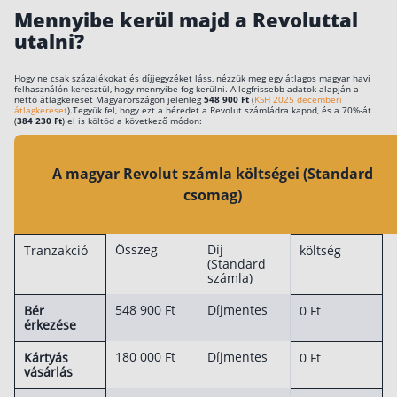
Mennyibe kerül majd a Revoluttal
Rólunk
utalni?
Kapcsolat
Hogy ne csak százalékokat és díjjegyzéket láss, nézzük meg egy átlagos magyar havi
felhasználón keresztül, hogy mennyibe fog kerülni. A legfrissebb adatok alapján a
Karrier
nettó átlagkereset Magyarországon jelenleg
548 900 Ft
(
KSH 2025 decemberi
átlagkereset
).Tegyük fel, hogy ezt a béredet a Revolut számládra kapod, és a 70%-át
(
384 230 Ft
) el is költöd a következő módon:
A magyar Revolut számla költségei (Standard
csomag)
Összeg
Díj
Tranzakció
költség
(Standard
számla)
548 900 Ft
Díjmentes
Bér
0 Ft
érkezése
180 000 Ft
Díjmentes
Kártyás
0 Ft
vásárlás