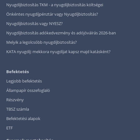
Nyugdíjbiztosítás TKM - a nyugdíjbiztosítás költségei
Önkéntes nyugdíjpénztár vagy Nyugdíjbiztosítás?
Nyugdíjbiztosítás vagy NYESZ?
Nyugdíjbiztosítás adókedvezmény és adójóváírás 2026-ban
Melyik a legolcsóbb nyugdíjbiztosítás?
KATA nyugdíj: mekkora nyugdíjat kapsz majd katásként?
Befektetés
Legjobb befektetés
Állampapír összefoglaló
Részvény
TBSZ számla
Befektetési alapok
ETF