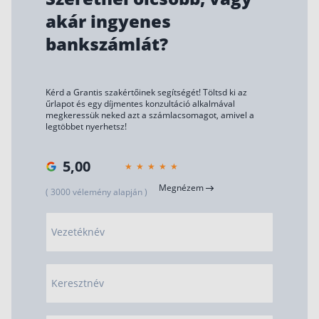
akár ingyenes
bankszámlát?
Kérd a Grantis szakértőinek segítségét! Töltsd ki az
űrlapot és egy díjmentes konzultáció alkalmával
megkeressük neked azt a számlacsomagot, amivel a
legtöbbet nyerhetsz!
5,00
Megnézem
( 3000 vélemény alapján )
Vezetéknév
Keresztnév