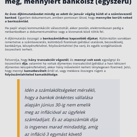
meg, mennyiért bankolsz (egyszerű)
Az éves díjkimutatásodat mindig az adott év január végéig küldi el a számlavezető
bankod
. Egyetlen dokumentum, amiben pontosan látod, hogy
mennyibe került neked
a bankszámlád.
Ha papír alapú kommunikációt választottál, akkor postán, elektronikusan pedig a
netbankodban a dokumentumokhoz vagy a kivonatok közé töltik fel.
A díjkimutatás összegzi a
bankszámládhoz kapcsolódó díjakat
. Külön-külön sorokban
ismertetve a számlavezetés, különböző fizetések (például utalások, beszedések),
bankkártya, készpénzfelvétel, folyószámlahitel (ha van), és egyéb szolgáltatások
összesített terheit.
Felsorolja, hogy
hány tranzakciót végeztél
, és
mennyi volt ezek
egységnyi és
összesített
díja
, valamint ha voltak díjmentes tranzakcióid (például a havi kétszeri
díjmentes készpénzfelvétel), akkor hány műveletért kellett ténylegesen fizetned. Jelzi,
hogy mennyi
kamatbevételt
értél el, vagy mekkora összegre rúgott a
folyószámlahiteled kamatköltsége
.
Idén a számlaköltségeket mérsékli,
hogy a bankok önkéntes vállalása
alapján június 30-ig nem emelik
meg az inflációval az ügyfelek
számladíjait. És az alapszámlák díja
is ingyenes marad mindaddig, amíg
az infláció 3 egymást követő