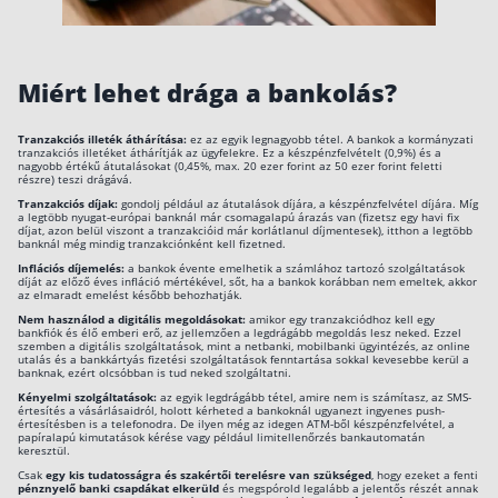
Rólunk
Kapcsolat
Miért lehet drága a bankolás?
Karrier
Tranzakciós illeték áthárítása:
ez az egyik legnagyobb tétel. A bankok a kormányzati
tranzakciós illetéket áthárítják az ügyfelekre. Ez a készpénzfelvételt (0,9%) és a
nagyobb értékű átutalásokat (0,45%, max. 20 ezer forint az 50 ezer forint feletti
részre) teszi drágává.
Tranzakciós díjak:
gondolj például az átutalások díjára, a készpénzfelvétel díjára. Míg
a legtöbb nyugat-európai banknál már csomagalapú árazás van (fizetsz egy havi fix
díjat, azon belül viszont a tranzakcióid már korlátlanul díjmentesek), itthon a legtöbb
banknál még mindig tranzakciónként kell fizetned.
Inflációs díjemelés:
a bankok évente emelhetik a számlához tartozó szolgáltatások
díját az előző éves infláció mértékével, sőt, ha a bankok korábban nem emeltek, akkor
az elmaradt emelést később behozhatják.
Nem használod a digitális megoldásokat:
amikor egy tranzakciódhoz kell egy
bankfiók és élő emberi erő, az jellemzően a legdrágább megoldás lesz neked. Ezzel
szemben a digitális szolgáltatások, mint a netbanki, mobilbanki ügyintézés, az online
utalás és a bankkártyás fizetési szolgáltatások fenntartása sokkal kevesebbe kerül a
banknak, ezért olcsóbban is tud neked szolgáltatni.
Kényelmi szolgáltatások:
az egyik legdrágább tétel, amire nem is számítasz, az SMS-
értesítés a vásárlásaidról, holott kérheted a bankoknál ugyanezt ingyenes push-
értesítésben is a telefonodra. De ilyen még az idegen ATM-ből készpénzfelvétel, a
papíralapú kimutatások kérése vagy például limitellenőrzés bankautomatán
keresztül.
Csak
egy kis tudatosságra és szakértői terelésre van szükséged
, hogy ezeket a fenti
pénznyelő banki csapdákat elkerüld
és megspórold legalább a jelentős részét annak