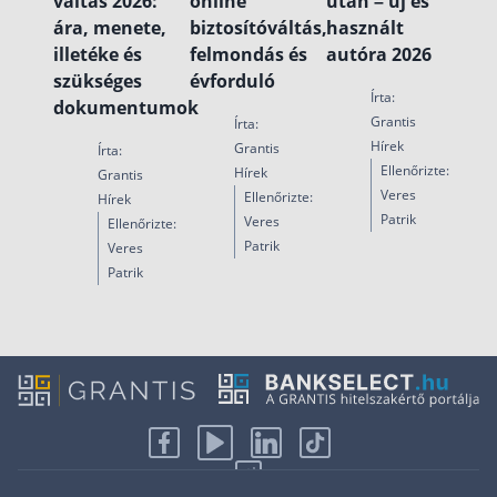
váltás 2026:
online
után – új és
ára, menete,
biztosítóváltás,
használt
illetéke és
felmondás és
autóra 2026
szükséges
évforduló
Írta:
dokumentumok
Grantis
Írta:
Hírek
Grantis
Írta:
Ellenőrizte:
Hírek
Grantis
Veres
Ellenőrizte:
Hírek
Patrik
Veres
Ellenőrizte:
Patrik
Veres
Patrik