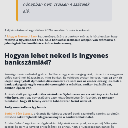
hónapban nem csökken 4 százalék
alá.
A díjkimutatással egy időben 2026-ban először más is érkezett:
A
Magyar Nemzeti Bank
kezdeményezésére a banknak már az is kötelessége, hogy
felhívja a figyelmedet arra, ha a bankolási szokásaid alapján van számodra a
jelenleginél kedvezőbb árazású számlacsomag.
Hogyan lehet neked is ingyenes
bankszámlád?
Pénzügyi tanácsadóktól gyakran hallhatsz egy epés megjegyzést, miszerint a magyarok
előbb cserélnek házastársat, mint bankot. És valóban: gyakori helyzet, hogy
az annak
idején megnyitott díjmentes diákszámlára rá sem néz az ember évekig, és csak a
bank pakolgatja egyik rosszabb csomagból a másikba, amikor bezárják azt,
amiben éppen van.
Az évek alatt pedig
csak néha nézünk rá fájdalmasan arra a néhány száz forint
költségre
, amit egy-egy utalásért vagy készpénzfelvételért fizetünk,
de nehezen
tudatosul, hogy itt bizony évente több tízezer forint úszik el.
Pedig nem kellene így lennie
.
Borbély-Tóth Zsuzsa
, a Grantis BankSelect vezető banki szakértője szerint az elmúlt
években
sokat fejlődött Magyarországon a bankszámlakínálat.
Ez köszönhető egyrészt az ügyfelekért folytatott versenynek, az olyan új felforgató
szereplők, mint a Revolut érkezésének és annak, hogy a tudatosabban bankolók