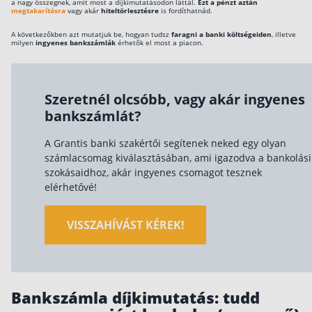
a nagy összegnek, amit most a díjkimutatásodon láttál.
Ezt a pénzt aztán
megtakarításra
vagy akár
hiteltörlesztésre
is fordíthatnád.
A következőkben azt mutatjuk be, hogyan tudsz
faragni a banki költségeiden
, illetve
milyen
ingyenes bankszámlák
érhetők el most a piacon.
Szeretnél olcsóbb, vagy akár ingyenes
bankszámlát?
A Grantis banki szakértői segítenek neked egy olyan
számlacsomag kiválasztásában, ami igazodva a bankolási
szokásaidhoz, akár ingyenes csomagot tesznek
elérhetővé!
VISSZAHÍVÁST KÉREK!
Bankszámla díjkimutatás: tudd