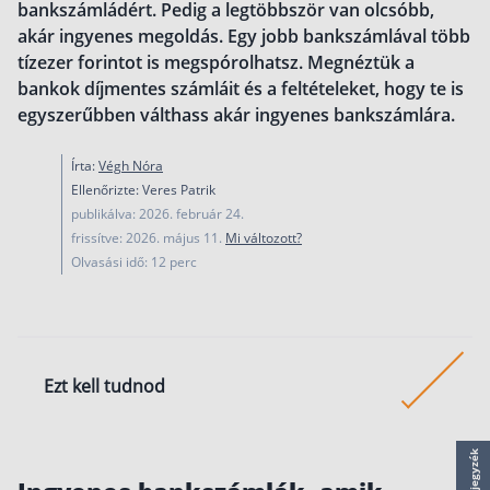
bankszámládért. Pedig a legtöbbször van olcsóbb,
működése
akár ingyenes megoldás. Egy jobb bankszámlával több
Egyszerű Állami Nyugdíjkalkulátor
tízezer forintot is megspórolhatsz. Megnéztük a
Önkéntes Nyugdíjpénztárak hozamai
bankok díjmentes számláit és a feltételeket, hogy te is
egyszerűbben válthass akár ingyenes bankszámlára.
Nyugdíjbiztosítás
Nyugdíjbiztosítás vagy NYESZ? Melyik a jobb?
Írta:
Végh Nóra
Ellenőrizte: Veres Patrik
Melyik a legolcsóbb nyugdíjbiztosítás?
publikálva: 2026. február 24.
Önkéntes nyugdíjpénztár vagy Nyugdíjbiztosítás
frissítve: 2026. május 11.
Mi változott?
Olvasási idő: 12 perc
Nyugdíjbiztosítás adókedvezmény és adójóváírá
KATA Nyugdíj: így használd ki az adókedvezmény
Nyugdíjbiztosítás kalkulátor
Nyugdíjbiztosítás hozamok
Ezt kell tudnod
Nyugdíjbiztosítás költségek
Életbiztosítások
Idén januárig megkapod az éves díjkimutatásoda
bankodtól. Ezt minden évben küldik.
Balesetbiztosítás