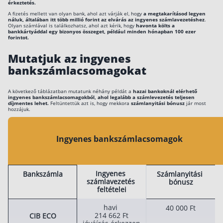
érkeztetés.
A fizetés mellett van olyan bank, ahol azt várják el, hogy
a megtakarításod legyen
náluk, általában itt több millió forint az elvárás az ingyenes számlavezetéshez
.
Olyan számlával is találkozhatsz, ahol azt kérik, hogy
havonta költs a
bankkártyáddal egy bizonyos összeget, például minden hónapban 100 ezer
forintot.
Mutatjuk az ingyenes
bankszámlacsomagokat
A következő táblázatban mutatunk néhány példát a
hazai bankoknál elérhető
ingyenes bankszámlacsomagokból, ahol legalább a számlevezetés teljesen
díjmentes lehet.
Feltüntettük azt is, hogy mekkora
számlanyitási bónusz
jár most
hozzájuk.
Ingyenes bankszámlacsomagok
Ingyenes
Bankszámla
Számlanyitási
számlavezetés
bónusz
feltételei
havi
40 000 Ft
214 662 Ft
CIB ECO