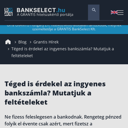
Ön a GRANTIS Hungary Zrt. hitelközvetítő aloldalán tartózkodik, melynek
üzemeltetője a GRANTIS BankSelect Kft.
Pénzügyi tanácsadás
Blog
Grantis Hírek
Vállalati szolgáltatások
Téged is érdekel az ingyenes bankszámla? Mutatjuk a
Nyugdíj előtakarékosság
feltételeket
Önkéntes nyugdíjpénztár
Melyiket válaszd? Nyugdíjbiztosítás, NYESZ vagy
ÖNYP?
Nyugdíj előtakarékossági számla (NYESZ)
Téged is érdekel az ingyenes
Nyugdíj tanácsadás 🪙
bankszámla? Mutatjuk a
feltételeket
Nyugdíj megtakarítás – Így válassz
Magánnyugdíjpénztár összefoglaló
Ne fizess feleslegesen a bankodnak. Rengeteg pénzed
Nyugdíjkorhatár táblázat és útmutató
folyik el évente csak azért, mert fizetsz a
Nyugdíj kisokos – A magyar nyugdíjrendszer