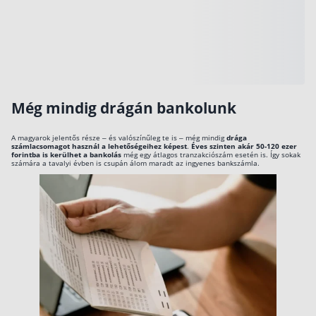
Szabad felhasználású hitel
Lakáshitel
Hitelkiváltás
Babaváró hitel
Még mindig drágán bankolunk
Vagyonbiztosítások
A magyarok jelentős része – és valószínűleg te is – még mindig
drága
számlacsomagot használ a lehetőségeihez képest
.
Éves szinten akár 50-120 ezer
Kötelező biztosítás (KGFB)
forintba is kerülhet a bankolás
még egy átlagos tranzakciószám esetén is. Így sokak
számára a tavalyi évben is csupán álom maradt az ingyenes bankszámla.
Casco
Utasbiztosítás
Lakásbiztosítás útmutató – Hogyan válassz?
Lakásbiztosítás: válaszok az 50 leggyakoribb
kérdésre
Minősített Fogyasztóbarát Otthonbiztosítás
útmutató
Blog