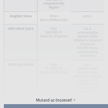
megtakarítás
legyen
nincs
MagNet Nova
nincs
(becsületkasszás)
havi
MBH Bank Extra
ha a
600 000 Ft
számlanyitás
jóváírás érkezzen
mellett több
feltétel is teljesül
összesen
165 000 Ft-os
kedvezmény
érhető el
havi
MBH Duna MAX
ha a
1 millió Ft
számlanyitás
jóváírás érkezzen
mellett több
feltétel is teljesül
összesen
165 000 Ft-os
kedvezmény
érhető el
Mutasd az összeset!
havi
OTP TOP
30 000 Ft
150 000 Ft
(Perselybe)
jóváírás érkezzen