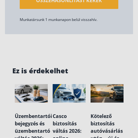
ÖSSZEHASONLÍTÁST KÉREK
Munkatársunk 1 munkanapon belül visszahív.
Ez is érdekelhet
Üzembentartói
Casco
Kötelező
bejegyzés és
biztosítás
biztosítás
üzembentartó
váltás 2026:
autóvásárlás