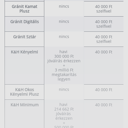
nincs
Gránit Kamat
40 000 Ft
Plusz
szelfivel
nincs
Gránit Digitális
40 000 Ft
szelfivel
nincs
Gránit Sztár
40 000 Ft
szelfivel
havi
K&H Kényelmi
40 000 Ft
300 000 Ft
jóváírás érkezzen
+
3 millió Ft
megtakarítás
legyen
nincs
K&H Okos
40 000 Ft
Kényelmi Plusz
havi
K&H Minimum
40 000 Ft
214 662 Ft
jóváírás
érkezzen
+
500 000 Ft