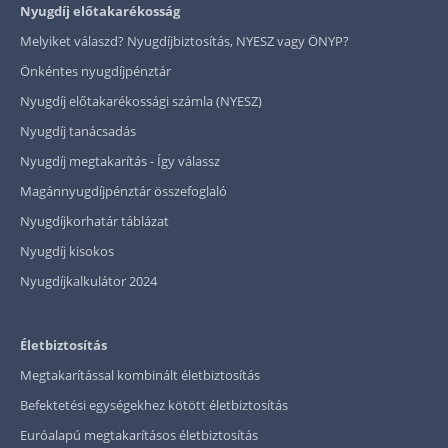
Nyugdíj előtakarékosság
Melyiket válaszd? Nyugdíjbiztosítás, NYESZ vagy ÖNYP?
Önkéntes nyugdíjpénztár
Nyugdíj előtakarékossági számla (NYESZ)
Nyugdíj tanácsadás
Nyugdíj megtakarítás - Így válassz
Magánnyugdíjpénztár összefoglaló
Nyugdíjkorhatár táblázat
Nyugdíj kisokos
Nyugdíjkalkulátor 2024
Életbiztosítás
Megtakarítással kombinált életbiztosítás
Befektetési egységekhez kötött életbiztosítás
Euróalapú megtakarításos életbiztosítás