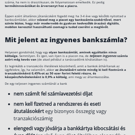
száma, ha nem is drasztikusan, de folyamatosan emelkedik. Ez pedig
termékinnovációkat és árversenyt hoz a piacra.
Éppen ezért általános jótanácsként fogadd meg: ha 3-4 éve vagy később nyitottad a
bankszámládat, akkor
nézesd meg a piacot egy bankszámla-szakértővel, mert
szinte biztos, hogy már modernebb és gyakran kedvezőbb árazású digitális,
mobilon keresztül használható csomagra tudod cserélni a meglévőt
.
Mit jelent az ingyenes bankszámla?
Helyesen gondolnád, hogy egy
olyan bankszámlát, aminek egyáltalán nincs
költsége.
Semmilyen. És igen, van ilyen is a piacon ma, de
teljesen ingyenes
számla
azért még kevés van
(de akad például a tanácsadóink kínálatában is).
Ez leginkább a tranzakciós illetéknek köszönhető, amit a bankok áthárítanak az
ügyfelekre, így, ha valamiért, akkor
az átutalásért szinte mindig ki kell fizetnünk a
tranzakciónkénti 0,45%-ot az 50 ezer forint feletti részre, és
készpénzfelvételenként is 0,9% a költség
, ami megy az államkasszába.
De egy teljesen ingyenes számlánál a bank
nem számít fel számlavezetési díjat
nem kell fizetned a rendszeres és eseti
átutalásokért
egy bizonyos összegig vagy
tranzakciószámig
elengedi vagy jóváírja a bankkártya kibocsátási és