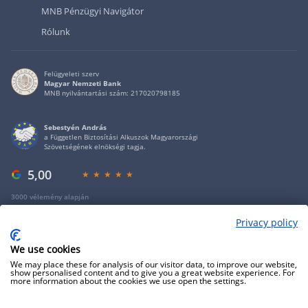
MNB Pénzügyi Navigátor
Rólunk
Felügyeleti szerv
Magyar Nemzeti Bank
MNB nyilvántartási szám: 217020798185
Sebestyén András
a Független Biztosítási Alkuszok Magyarországi
Szövetségének elnökségi tagja.
5,00
3000 vélemény alapján
Privacy policy
Copyright 2009 - 2026 - Minden jog fenntartva - GRANTIS Hungary Zrt
We use cookies
We may place these for analysis of our visitor data, to improve our website,
show personalised content and to give you a great website experience. For
more information about the cookies we use open the settings.