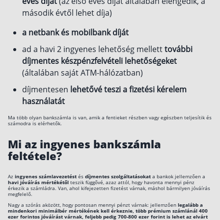
éves díját
(az első éves díjat általában elengedik, a
második évtől lehet díja)
a netbank és mobilbank díját
ad a havi 2 ingyenes lehetőség mellett
további
díjmentes készpénzfelvételi lehetőségeket
(általában saját ATM-hálózatban)
díjmentesen
lehetővé teszi a fizetési kérelem
használatát
Ma több olyan bankszámla is van, amik a fentieket részben vagy egészben teljesítik és
számodra is elérhetők.
Mi az ingyenes bankszámla
feltétele?
Az
ingyenes számlavezetést
és
díjmentes szolgáltatásokat
a bankok jellemzően a
havi jóváírás mértékétől
teszik függővé, azaz attól, hogy havonta mennyi pénz
érkezik a számládra. Van, ahol kifejezetten fizetést várnak, máshol bármilyen jóváírás
megfelelő.
Nagy a szórás aközött, hogy pontosan mennyi pénzt várnak: jellemzően
legalább a
mindenkori minimálbér mértékének kell érkeznie, több prémium számlánál 400
ezer forintos jóváírást várnak, feljebb pedig 700-800 ezer forint is lehet az elvárt