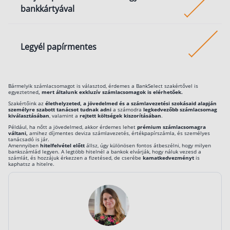
bankkártyával
a bankod százalékos arányban számít fel illetéken fel
fizetési kérelmek működését. A magyar ügyfelek
díjat és nincs az utalásnak minimum díja. Egy életsz
először a Revolutnál találkozhattak ezzel a
példa: ha például havi 100 ezer forintot teszel félre 
megoldással, ma pedig szinte már minden bank kínál
Ha vannak – jellemzően közüzemi – számláid, amike
Legyél papírmentes
értékpapírszámlán, érdemes lehet két részletben
A fizetési kérelemnél nem te utalsz a másik félnek,
még utalással fizetsz, érdemes áttérned a bankkárt
beutalni, ezzel megspórolva a tranzakciós illetéket.
hanem a másik fél kér tőled egy összeget a netbank
fizetésre, ami díjmentes, vagy csoportos beszedésre
keresztül, és te azt fogadod el és küldesz pénzt (a
ami költséghatékonyabb, vagy sokszor szintén
Az SMS-hez hasonlóan szintén jelentős tétel lehet a
háttérben egyébként azért mégis egy utalás történik
díjmentes. Vizsgáld meg a szolgáltatók oldalait és
Bármelyik számlacsomagot is választod, érdemes a BankSelect szakértővel is
postai úton történő kommunikáció a bankkal,
egyeztetned
, mert általunk exkluzív számlacsomagok is elérhetőek.
Viszont míg az eseti átutalásoknak díja van, addig m
keresd a bankkártyás fizetés lehetőségét.
levelenkénti költséggel. Kérj elektronikus
Szakértőink az
élethelyzeted, a jövedelmed és a számlavezetési szokásaid alapján
bankok elsöprő többségénél a fizetési kérelemmel
személyre szabott tanácsot tudnak adni
a számodra
legkedvezőbb számlacsomag
kommunikációt, így emailben és a netbanki és
kiválasztásában
, valamint a
rejtett költségek kiszorításában
.
történő fizetés mindkét félnek díjmentes és ugyanú
mobilbanki fiókodba érkeznek az elektronikus levele
Például, ha nőtt a jövedelmed, akkor érdemes lehet
prémium számlacsomagra
váltani,
amihez díjmentes deviza számlavezetés, értékpapírszámla, és személyes
azonnali, mint az átutalás. Azért nem mindegy egy
díjmentesen.
tanácsadó is jár.
Amennyiben
foglaló kifizetésénél, hogy mennyibe kerül az utalás.
hitelfelvétel előtt
állsz, úgy különösen fontos átbeszélni, hogy milyen
bankszámlád legyen. A legtöbb hitelnél a bankok elvárják, hogy náluk vezesd a
számlát, és hozzájuk érkezzen a fizetésed, de cserébe
kamatkedvezményt
is
kaphatsz a hitelre.