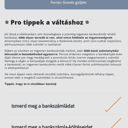
Forrás: Grantis gyűjtés
havi
OTP GO
30 000 Ft
150 000 Ft
(Perselybe)
jóváírás érkezzen
⭐️ Pro tippek a váltáshoz ⭐️
havi
OTP Smart
30 000 Ft
150 000 Ft
(Perselybe)
Jól látod a táblázatban, ami összefoglalja a jelenleg ingyenes bankszámlát kínáló
bankokat,
több olyan termék is van, ahol nincs feltétele az ingyenességnek
.
jóváírás érkezzen
Amennyiben nincs olyan követelmény a feltételek között, amit nem tudnál teljesíteni,
párhuzamosan több számlát is nyithatsz!
havi
Raiffeisen
ha a
Ebben az esetben az ingyenes bankszámlák mellett, akár
több bank számlanyitási
400 000 Ft
Premium
számlanyitás
bónuszát is bezsebelheted egyszerre
. Persze érdemes megnézni a bankkártyák éves
díját illetve azt, hogy meddig kell a promóciós kiírás szerint megtartanod a számlát.
jóváírás érkezzen
mellett több
Nehogy a végén a kártyadíjak elvigyék a bónuszt! Ha minden kritériumnak megfelelsz
feltétel is teljesül
a bankoknál, az ingyenes bankszámla mellé több tízezer forint számlanyitási bónuszt
összesen
is elkönyvelhetsz!
60 000 Ft
Ha most éppen nem váltanál olcsóbb számlára, összegyűjtöttünk néhány tippet,
jóváírás érhető el
amivel akár a meglévő számládat is olcsósíthatod.
Tippek, hogy te is olcsóbban bankolj
havi
Raiffeisen Aktív
ha a
214 662 Ft
számlanyitás
jóváírás érkezzen
mellett több
vagy
feltétel is teljesül
havi 10 vásárlás
Ismerd meg a bankszámládat
összesen
50 000 Ft
60 000 Ft
értékben
jóváírás érhető el
vagy hitel a
A bankszámla-tudatos élet első lépése, hogy
banknál
Ismerd meg a bankszámla-költéseidet