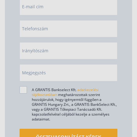
E-mail cím
Telefonszám
Irányítószám
Megjegyzés
A GRANTIS Bankselect Kft.
adatkezelési
tájékoztatóban
meghatározottak szerint
hozzájárulok, hogy igényemtől függően a
GRANTIS Hungary Zrt., a GRANTIS BankSelect Kft.,
vagy a GRANTIS Tőkepiaci Tanácsadó Kft.
kapcsolatfelvétel céljából kezelje a személyes
adataimat.