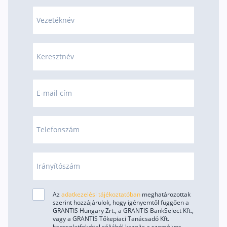
Rólunk
Vezetéknév
Kapcsolat
Karrier
Keresztnév
E-mail cím
Telefonszám
Irányítószám
Az
adatkezelési tájékoztatóban
meghatározottak
szerint hozzájárulok, hogy igényemtől függően a
GRANTIS Hungary Zrt., a GRANTIS BankSelect Kft.,
vagy a GRANTIS Tőkepiaci Tanácsadó Kft.
kapcsolatfelvétel céljából kezelje a személyes