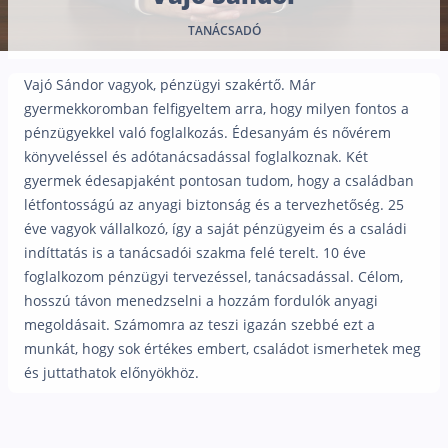
Nyugdíj kisokos – A magyar nyugdíjrendszer mű
TANÁCSADÓ
Egyszerű Állami Nyugdíjkalkulátor
Önkéntes Nyugdíjpénztárak hozamai
Vajó Sándor vagyok, pénzügyi szakértő. Már
Nyugdíjbiztosítás
gyermekkoromban felfigyeltem arra, hogy milyen fontos a
pénzügyekkel való foglalkozás. Édesanyám és nővérem
Nyugdíjbiztosítás vagy NYESZ? Melyik a jobb?
könyveléssel és adótanácsadással foglalkoznak. Két
Melyik a legolcsóbb nyugdíjbiztosítás?
gyermek édesapjaként pontosan tudom, hogy a családban
létfontosságú az anyagi biztonság és a tervezhetőség. 25
Önkéntes nyugdíjpénztár vagy Nyugdíjbiztosítás
éve vagyok vállalkozó, így a saját pénzügyeim és a családi
Nyugdíjbiztosítás adókedvezmény és adójóváírá
indíttatás is a tanácsadói szakma felé terelt. 10 éve
foglalkozom pénzügyi tervezéssel, tanácsadással. Célom,
KATA Nyugdíj: így használd ki az adókedvezmény
hosszú távon menedzselni a hozzám fordulók anyagi
Nyugdíjbiztosítás kalkulátor
megoldásait. Számomra az teszi igazán szebbé ezt a
Nyugdíjbiztosítás hozamok
munkát, hogy sok értékes embert, családot ismerhetek meg
Nyugdíjbiztosítás költségek
és juttathatok előnyökhöz.
Életbiztosítások
Balesetbiztosítás