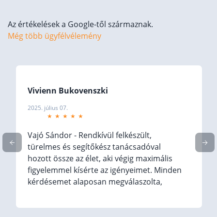
Befektetés
Az értékelések a Google-től származnak.
Állampapír
Még több ügyfélvélemény
Legjobb befektetés
Részvény vásárlás
Befektetési alapok
Vivienn Bukovenszki
TBSZ számla
2025. július 07.
ETF
Gyermek megtakarítás
Vajó Sándor - Rendkívül felkészült,
türelmes és segítőkész tanácsadóval
Babakötvény kisokos 👶
hozott össze az élet, aki végig maximális
Lakástakarék
figyelemmel kísérte az igényeimet. Minden
kérdésemet alaposan megválaszolta,
Hitel
érthetően elmagyarázott minden
lehetőséget, így biztosan tudtam dönteni.
Vállalkozói hitel
Az egész folyamat során éreztem, hogy