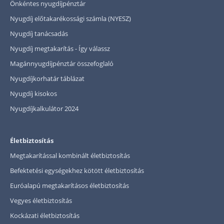
Önkéntes nyugdíjpénztár
Nyugdíj előtakarékossági számla (NYESZ)
Nyugdíj tanácsadás
Nyugdíj megtakarítás - Így válassz
Magánnyugdíjpénztár összefoglaló
Nyugdíjkorhatár táblázat
Nyugdíj kisokos
Nyugdíjkalkulátor 2024
Életbiztosítás
Megtakarítással kombinált életbiztosítás
Befektetési egységekhez kötött életbiztosítás
Euróalapú megtakarításos életbiztosítás
Vegyes életbiztosítás
Kockázati életbiztosítás