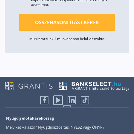
adataimat.
ÖSSZEHASONLÍTÁST KÉREK
Munkatársunk 1 munkanapon belül visszahív.
Nyugdíj előtakarékosság
Melyiket válaszd? Nyugdíjbiztosítás, NYESZ vagy ÖNYP?