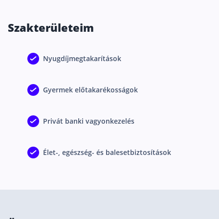
Csoportos életbiztosítás
Szakterületeim
Kockázati életbiztosítás 🛡
Euróalapú megtakarításos életbiztosítás
Nyugdíjmegtakarítások
Megtakarítással kombinált életbiztosítás
Vegyes életbiztosítás
Gyermek előtakarékosságok
Befektetési egységekhez kötött életbiztosítás
Privát banki vagyonkezelés
Egészségbiztosítás
Egészségbiztosítás cégeknek
Élet-, egészség- és balesetbiztosítások
Magán egészségbiztosítás 💊
Betegbiztosítás
Egészségpénztár – Spórolj évi akár 150 ezer forin
Egészségbiztosítás kalkulátor