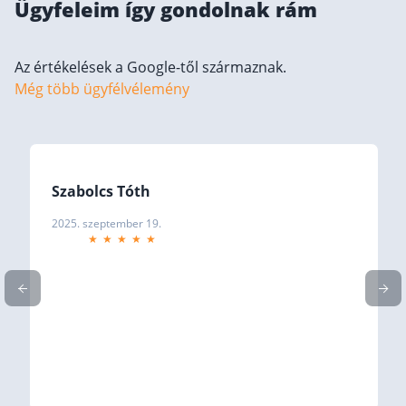
Ügyfeleim így gondolnak rám
Befektetés
Állampapír
Az értékelések a Google-től származnak.
Még több ügyfélvélemény
Legjobb befektetés
Részvény vásárlás
Befektetési alapok
TBSZ számla
Szabolcs Tóth
ETF
2025. szeptember 19.
Gyermek megtakarítás
Babakötvény kisokos 👶
Lakástakarék
Hitel
Vállalkozói hitel