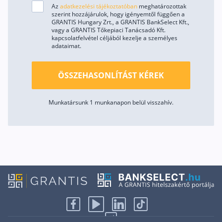
Az
adatkezelési tájékoztatóban
meghatározottak
szerint hozzájárulok, hogy igényemtől függően a
GRANTIS Hungary Zrt., a GRANTIS BankSelect Kft.,
vagy a GRANTIS Tőkepiaci Tanácsadó Kft.
kapcsolatfelvétel céljából kezelje a személyes
adataimat.
ÖSSZEHASONLÍTÁST KÉREK
Munkatársunk 1 munkanapon belül visszahív.