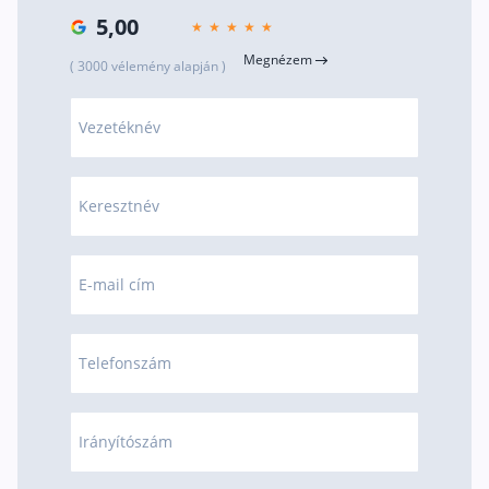
5,00
Megnézem
( 3000 vélemény alapján )
Vezetéknév
Keresztnév
E-mail cím
Telefonszám
Irányítószám