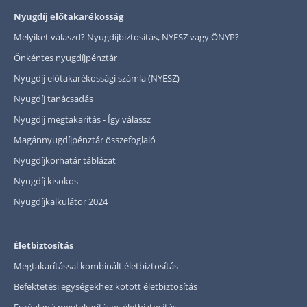
Nyugdíj előtakarékosság
Melyiket válaszd? Nyugdíjbiztosítás, NYESZ vagy ÖNYP?
Önkéntes nyugdíjpénztár
Nyugdíj előtakarékossági számla (NYESZ)
Nyugdíj tanácsadás
Nyugdíj megtakarítás - Így válassz
Magánnyugdíjpénztár összefoglaló
Nyugdíjkorhatár táblázat
Nyugdíj kisokos
Nyugdíjkalkulátor 2024
Életbiztosítás
Megtakarítással kombinált életbiztosítás
Befektetési egységekhez kötött életbiztosítás
Euróalapú megtakarításos életbiztosítás