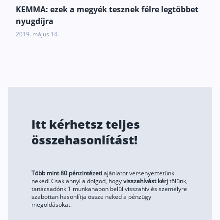
KEMMA: ezek a megyék tesznek félre legtöbbet
Rólunk
nyugdíjra
2019. május 14.
Kapcsolat
Karrier
Itt kérhetsz teljes
összehasonlítást!
Több mint 80 pénzintézeti
ajánlatot versenyeztetünk
neked! Csak annyi a dolgod, hogy
visszahívást kérj
tőlünk,
tanácsadónk 1 munkanapon belül visszahív és személyre
szabottan hasonlítja össze neked a pénzügyi
megoldásokat.