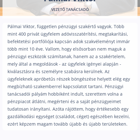
Nyugdíj kisokos – A magyar nyugdíjrendszer mű
VEZETŐ TANÁCSADÓ
Egyszerű Állami Nyugdíjkalkulátor
Önkéntes Nyugdíjpénztárak hozamai
Pálmai Viktor, független pénzügyi szakértő vagyok. Több
Nyugdíjbiztosítás
mint 400 privát ügyfelem adóvisszatérítési, megtakarítási,
befektetési portfóliója kapcsán adok szakvéleményt immár
Nyugdíjbiztosítás vagy NYESZ? Melyik a jobb?
több mint 10 éve. Vallom, hogy elsősorban nem maguk a
Melyik a legolcsóbb nyugdíjbiztosítás?
pénzügyi eszközök számítanak, hanem az a szakértelem,
mely által a megoldások - az ügyfelek igényei alapján -
Önkéntes nyugdíjpénztár vagy Nyugdíjbiztosítás
kiválasztásra és személyre szabásra kerülnek. Az
Nyugdíjbiztosítás adókedvezmény és adójóváírá
ügyfeleknek apróbetűs részek böngészése helyett elég egy
megbízható szakemberrel kapcsolatot tartani. Pénzügyi
KATA Nyugdíj: így használd ki az adókedvezmény
tanácsadói pályám hobbiként indult, szerettem volna a
Nyugdíjbiztosítás kalkulátor
pénzpiacot átlátni, megérteni és a saját pénzügyeimet
Nyugdíjbiztosítás hozamok
tudatosan irányítani. Azóta rájöttem, hogy értékesebb egy
Nyugdíjbiztosítás költségek
gazdálkodási egységet (családot, céget) egészében kezelni,
ezért képzem magam tovább újabb és újabb területeken.
Életbiztosítások
Balesetbiztosítás