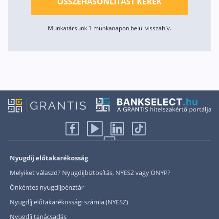
ÖSSZEHASONLÍTÁST KÉREK
Munkatársunk 1 munkanapon belül visszahív.
Privacy policy
We use cookies
We may place these for analysis of our visitor data, to improve our website,
show personalised content and to give you a great website experience. For
more information about the cookies we use open the settings.
Accept all
No, adjust
Nyugdíj előtakarékosság
Melyiket válaszd? Nyugdíjbiztosítás, NYESZ vagy ÖNYP?
Önkéntes nyugdíjpénztár
Nyugdíj előtakarékossági számla (NYESZ)
Nyugdíj tanácsadás