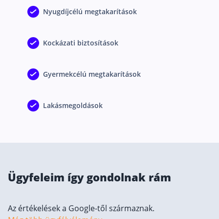
Nyugdíjcélú megtakarítások
Csoportos életbiztosítás
Kockázati életbiztosítás 🛡
Kockázati biztosítások
Euróalapú megtakarításos életbiztosítás
Megtakarítással kombinált életbiztosítás
Gyermekcélú megtakarítások
Vegyes életbiztosítás
Befektetési egységekhez kötött életbiztosítás
Lakásmegoldások
Egészségbiztosítás
Egészségbiztosítás cégeknek
Magán egészségbiztosítás 💊
Ügyfeleim így gondolnak rám
Betegbiztosítás
Egészségpénztár – Spórolj évi akár 150 ezer forin
Az értékelések a Google-től származnak.
Egészségbiztosítás kalkulátor