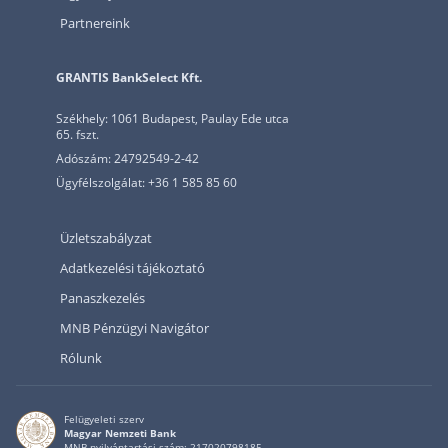
Partnereink
GRANTIS BankSelect Kft.
Székhely: 1061 Budapest, Paulay Ede utca
65. fszt.
Adószám: 24792549-2-42
Ügyfélszolgálat: +36 1 585 85 60
Üzletszabályzat
Adatkezelési tájékoztató
Panaszkezelés
MNB Pénzügyi Navigátor
Rólunk
Felügyeleti szerv
Magyar Nemzeti Bank
MNB nyilvántartási szám: 217020798185