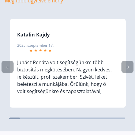
Még több ügyfélvélemény
Befektetés
Állampapír
Legjobb befektetés
Katalin Kajdy
Részvény vásárlás
2025. szeptember 17.
Befektetési alapok
TBSZ számla
Juhász Renáta volt segítségünkre több
biztosítás megkötésében. Nagyon kedves,
ETF
felkészült, profi szakember. Szívét, lelkét
Gyermek megtakarítás
beleteszi a munkájába. Örülünk, hogy ő
volt segítségünkre és tapasztalatával,
Babakötvény kisokos 👶
magabiztosságával meg tudtuk találni a
Lakástakarék
számunkra legkedvezőbb biztosításunkat.
Sok sikert kívánunk a munkájához és
Hitel
remélem, még sokáig kapcsolatban tudunk
maradni. ☺️ (Translated by Google) Renáta
Vállalkozói hitel
Juhász helped us with several insurance