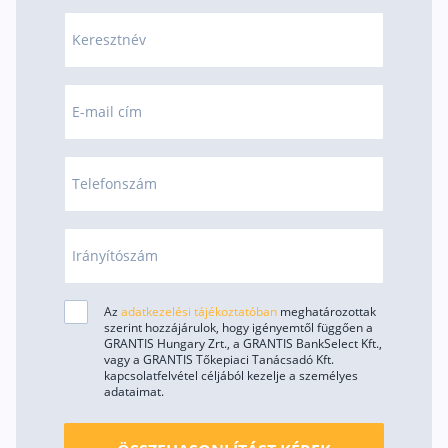
Rólunk
Keresztnév
Kapcsolat
Karrier
E-mail cím
Telefonszám
Irányítószám
Az
adatkezelési tájékoztatóban
meghatározottak
szerint hozzájárulok, hogy igényemtől függően a
GRANTIS Hungary Zrt., a GRANTIS BankSelect Kft.,
vagy a GRANTIS Tőkepiaci Tanácsadó Kft.
kapcsolatfelvétel céljából kezelje a személyes
adataimat.