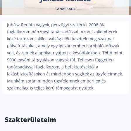
Nyugdíj kisokos – A magyar nyugdíjrendszer mű
TANÁCSADÓ
Egyszerű Állami Nyugdíjkalkulátor
Önkéntes Nyugdíjpénztárak hozamai
Juhász Renáta vagyok, pénzügyi szakértő. 2008 óta
Nyugdíjbiztosítás
foglalkozom pénzügyi tanácsadással. Azon szakemberek
közé tartozom, akik a válság előtt kezdték meg szakmai
Nyugdíjbiztosítás vagy NYESZ? Melyik a jobb?
pályafutásukat, amely egy igazán embert próbáló időszak
Melyik a legolcsóbb nyugdíjbiztosítás?
volt, és remek alapokat nyújtott a későbbiekben. Több mint
5000 egyéni tárgyaláson vagyok túl. Teljesen független
Önkéntes nyugdíjpénztár vagy Nyugdíjbiztosítás
tanácsadással foglalkozom, a befektetésektől a
Nyugdíjbiztosítás adókedvezmény és adójóváírá
lakásbiztosításokon át mindenben segítek az ügyfeleimnek.
Munkám során minden ügyfelemnek emberileg és
KATA Nyugdíj: így használd ki az adókedvezmény
szakmailag is teljes körű támogatást nyújtok.
Nyugdíjbiztosítás kalkulátor
Nyugdíjbiztosítás hozamok
Nyugdíjbiztosítás költségek
Szakterületeim
Életbiztosítások
Balesetbiztosítás