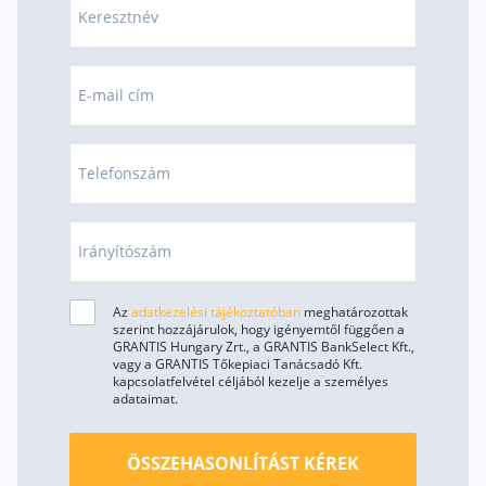
Keresztnév
Rólunk
Kapcsolat
E-mail cím
Karrier
Telefonszám
Irányítószám
Az
adatkezelési tájékoztatóban
meghatározottak
szerint hozzájárulok, hogy igényemtől függően a
GRANTIS Hungary Zrt., a GRANTIS BankSelect Kft.,
vagy a GRANTIS Tőkepiaci Tanácsadó Kft.
kapcsolatfelvétel céljából kezelje a személyes
adataimat.
ÖSSZEHASONLÍTÁST KÉREK