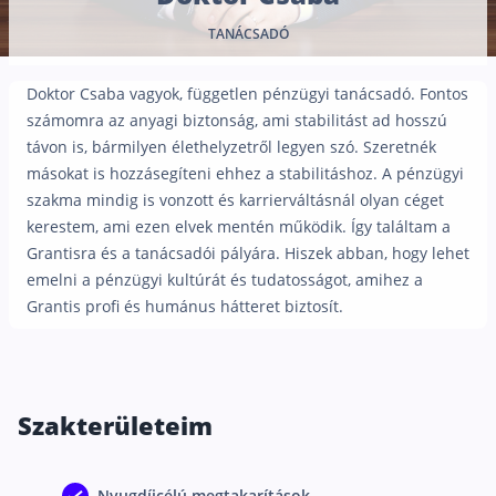
Nyugdíj kisokos – A magyar nyugdíjrendszer mű
TANÁCSADÓ
Egyszerű Állami Nyugdíjkalkulátor
Önkéntes Nyugdíjpénztárak hozamai
Doktor Csaba vagyok, független pénzügyi tanácsadó. Fontos
Nyugdíjbiztosítás
számomra az anyagi biztonság, ami stabilitást ad hosszú
távon is, bármilyen élethelyzetről legyen szó. Szeretnék
Nyugdíjbiztosítás vagy NYESZ? Melyik a jobb?
másokat is hozzásegíteni ehhez a stabilitáshoz. A pénzügyi
Melyik a legolcsóbb nyugdíjbiztosítás?
szakma mindig is vonzott és karrierváltásnál olyan céget
kerestem, ami ezen elvek mentén működik. Így találtam a
Önkéntes nyugdíjpénztár vagy Nyugdíjbiztosítás
Grantisra és a tanácsadói pályára. Hiszek abban, hogy lehet
Nyugdíjbiztosítás adókedvezmény és adójóváírá
emelni a pénzügyi kultúrát és tudatosságot, amihez a
Grantis profi és humánus hátteret biztosít.
KATA Nyugdíj: így használd ki az adókedvezmény
Nyugdíjbiztosítás kalkulátor
Nyugdíjbiztosítás hozamok
Nyugdíjbiztosítás költségek
Szakterületeim
Életbiztosítások
Nyugdíjcélú megtakarítások
Balesetbiztosítás