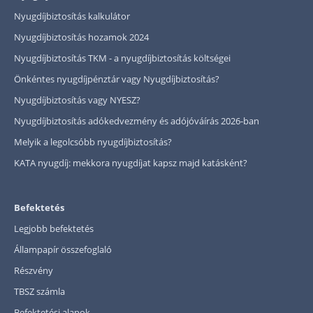
Nyugdíjbiztosítás kalkulátor
Nyugdíjbiztosítás hozamok 2024
Nyugdíjbiztosítás TKM - a nyugdíjbiztosítás költségei
Önkéntes nyugdíjpénztár vagy Nyugdíjbiztosítás?
Nyugdíjbiztosítás vagy NYESZ?
Nyugdíjbiztosítás adókedvezmény és adójóváírás 2026-ban
Melyik a legolcsóbb nyugdíjbiztosítás?
KATA nyugdíj: mekkora nyugdíjat kapsz majd katásként?
Befektetés
Legjobb befektetés
Állampapír összefoglaló
Részvény
TBSZ számla
Befektetési alapok