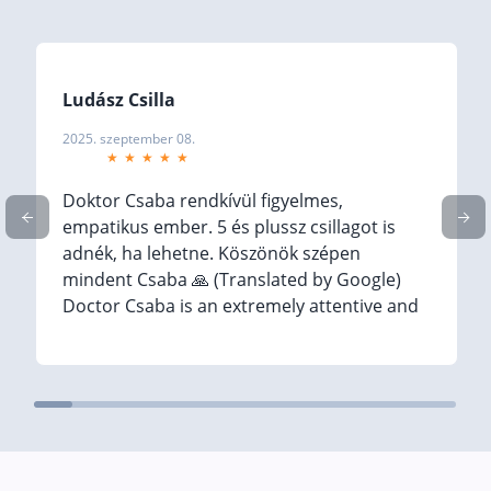
Befektetés
Állampapír
Ludász Csilla
Legjobb befektetés
2025. szeptember 08.
Részvény vásárlás
Befektetési alapok
Doktor Csaba rendkívül figyelmes,
TBSZ számla
empatikus ember. 5 és plussz csillagot is
adnék, ha lehetne. Köszönök szépen
ETF
mindent Csaba 🙏 (Translated by Google)
Gyermek megtakarítás
Doctor Csaba is an extremely attentive and
empathetic person. I would give him 5
Babakötvény kisokos 👶
stars and more if I could. Thank you very
Lakástakarék
much for everything, Csaba 🙏
Hitel
Vállalkozói hitel