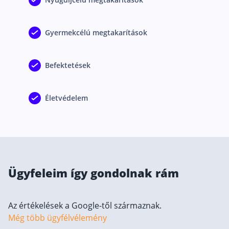
Csoportos életbiztosítás
Gyermekcélú megtakarítások
Kockázati életbiztosítás 🛡
Euróalapú megtakarításos életbiztosítás
Befektetések
Megtakarítással kombinált életbiztosítás
Vegyes életbiztosítás
Életvédelem
Befektetési egységekhez kötött életbiztosítás
Egészségbiztosítás
Egészségbiztosítás cégeknek
Magán egészségbiztosítás 💊
Ügyfeleim így gondolnak rám
Betegbiztosítás
Egészségpénztár – Spórolj évi akár 150 ezer forin
Az értékelések a Google-től származnak.
Még több ügyfélvélemény
Egészségbiztosítás kalkulátor