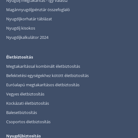
Nyugdíj megtakarítás - Így válassz
Magánnyugdíjpénztár összefoglaló
Nyugdíjkorhatár táblázat
Nyugdíj kisokos
Nyugdíjkalkulátor 2024
Életbiztosítás
Megtakarítással kombinált életbiztosítás
Befektetési egységekhez kötött életbiztosítás
Euróalapú megtakarításos életbiztosítás
Vegyes életbiztosítás
Kockázati életbiztosítás
Balesetbiztosítás
Csoportos életbiztosítás
Nyugdíjbiztosítás