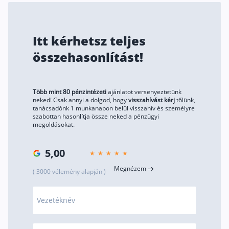
Szabad felhasználású hitel
Lakáshitel
Itt kérhetsz teljes
Hitelkiváltás
összehasonlítást!
Babaváró hitel
Vagyonbiztosítások
Több mint 80 pénzintézeti
ajánlatot versenyeztetünk
neked! Csak annyi a dolgod, hogy
visszahívást kérj
tőlünk,
tanácsadónk 1 munkanapon belül visszahív és személyre
Kötelező biztosítás (KGFB)
szabottan hasonlítja össze neked a pénzügyi
megoldásokat.
Casco
Utasbiztosítás
5,00
Lakásbiztosítás útmutató – Hogyan válassz?
Megnézem
( 3000 vélemény alapján )
Lakásbiztosítás: válaszok az 50 leggyakoribb kér
Minősített Fogyasztóbarát Otthonbiztosítás útm
Vezetéknév
Blog