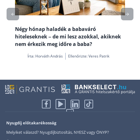
Négy hónap haladék a babaváró
hiteleseknek – de mi lesz azokkal, akiknek
nem érkezik meg időre a baba?
Írta:
Horváth András
Ellenőrizte: Veres Patrik
Nyugdíj előtakarékosság
Melyiket válaszd? Nyugdíjbiztosítás, NYESZ vagy ÖNYP?