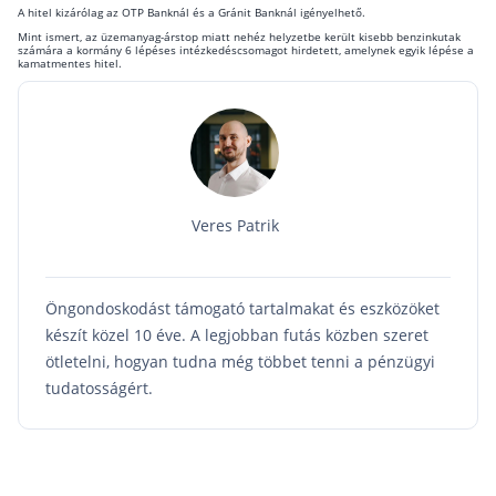
A hitel kizárólag az OTP Banknál és a Gránit Banknál igényelhető.
Csoportos életbiztosítás
Mint ismert, az üzemanyag-árstop miatt nehéz helyzetbe került kisebb benzinkutak
számára a kormány 6 lépéses intézkedéscsomagot hirdetett, amelynek egyik lépése a
kamatmentes hitel.
Kockázati életbiztosítás 🛡
Euróalapú megtakarításos életbiztosítás
Megtakarítással kombinált életbiztosítás
Vegyes életbiztosítás
Veres Patrik
Befektetési egységekhez kötött életbiztosítás
Egészségbiztosítás
Öngondoskodást támogató tartalmakat és eszközöket
Egészségbiztosítás cégeknek
készít közel 10 éve. A legjobban futás közben szeret
ötletelni, hogyan tudna még többet tenni a pénzügyi
Magán egészségbiztosítás 💊
tudatosságért.
Betegbiztosítás
Egészségpénztár – Spórolj évi akár 150 ezer
forintot
Egészségbiztosítás kalkulátor