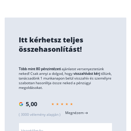
Befektetés
Állampapír
Legjobb befektetés
Itt kérhetsz teljes
Részvény vásárlás
összehasonlítást!
Befektetési alapok
TBSZ számla
Több mint 80 pénzintézeti
ajánlatot versenyeztetünk
ETF
neked! Csak annyi a dolgod, hogy
visszahívást kérj
tőlünk,
tanácsadónk 1 munkanapon belül visszahív és személyre
Gyermek megtakarítás
szabottan hasonlítja össze neked a pénzügyi
megoldásokat.
Babakötvény kisokos 👶
Lakástakarék
5,00
Megnézem
( 3000 vélemény alapján )
Hitel
Vállalkozói hitel
Vezetéknév