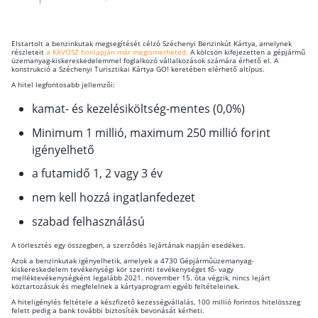
működése
Egyszerű Állami Nyugdíjkalkulátor
Önkéntes Nyugdíjpénztárak hozamai
Elstartolt a benzinkutak megsegítését célzó Széchenyi Benzinkút Kártya, amelynek
részleteit
a KAVOSZ honlapján már megismerheted.
A kölcsön kifejezetten a gépjármű
üzemanyag-kiskereskedelemmel foglalkozó vállalkozások számára érhető el. A
konstrukció a Széchenyi Turisztikai Kártya GO! keretében elérhető altípus.
Nyugdíjbiztosítás
A hitel legfontosabb jellemzői:
Nyugdíjbiztosítás vagy NYESZ? Melyik a jobb?
kamat- és kezelésiköltség-mentes (0,0%)
Melyik a legolcsóbb nyugdíjbiztosítás?
Minimum 1 millió, maximum 250 millió forint
igényelhető
Önkéntes nyugdíjpénztár vagy Nyugdíjbiztosítás
a futamidő 1, 2 vagy 3 év
Nyugdíjbiztosítás adókedvezmény és adójóváírá
nem kell hozzá ingatlanfedezet
KATA Nyugdíj: így használd ki az adókedvezmény
szabad felhasználású
Nyugdíjbiztosítás kalkulátor
Nyugdíjbiztosítás hozamok
A törlesztés egy összegben, a szerződés lejártának napján esedékes.
Nyugdíjbiztosítás költségek
Azok a benzinkutak igényelhetik, amelyek a 4730 Gépjárműüzemanyag-
kiskereskedelem tevékenységi kör szerinti tevékenységet fő- vagy
melléktevékenységként legalább 2021. november 15. óta végzik, nincs lejárt
köztartozásuk és megfelelnek a kártyaprogram egyéb feltételeinek.
Életbiztosítások
A hiteligénylés feltétele a készfizető kezességvállalás, 100 millió forintos hitelösszeg
felett pedig a bank további biztosíték bevonását kérheti.
Balesetbiztosítás