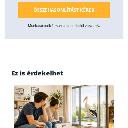
ÖSSZEHASONLÍTÁST KÉREK
Rólunk
Kapcsolat
Munkatársunk 1 munkanapon belül visszahív.
Karrier
Ez is érdekelhet
thon
Egy 
enn