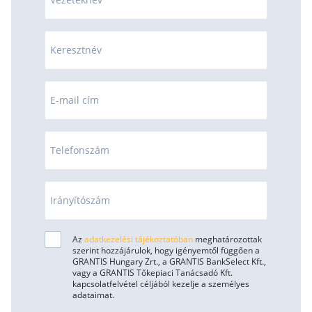
Szabad felhasználású hitel
Lakáshitel
Keresztnév
Hitelkiváltás
Babaváró hitel
E-mail cím
Vagyonbiztosítások
Telefonszám
Kötelező biztosítás (KGFB)
Casco
Utasbiztosítás
Irányítószám
Lakásbiztosítás útmutató – Hogyan válassz?
Az
adatkezelési tájékoztatóban
meghatározottak
Lakásbiztosítás: válaszok az 50 leggyakoribb
kérdésre
szerint hozzájárulok, hogy igényemtől függően a
GRANTIS Hungary Zrt., a GRANTIS BankSelect Kft.,
Minősített Fogyasztóbarát Otthonbiztosítás
vagy a GRANTIS Tőkepiaci Tanácsadó Kft.
útmutató
kapcsolatfelvétel céljából kezelje a személyes
adataimat.
Blog