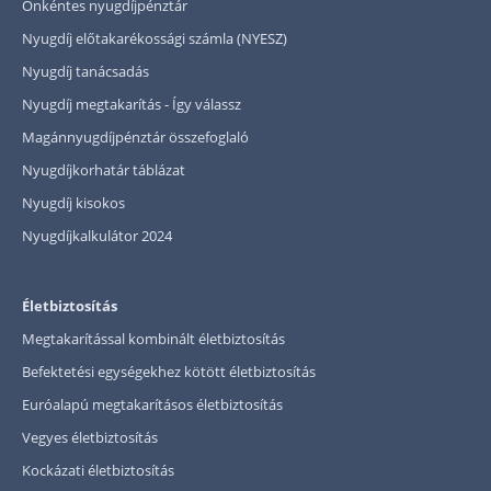
Önkéntes nyugdíjpénztár
Nyugdíj előtakarékossági számla (NYESZ)
Nyugdíj tanácsadás
Nyugdíj megtakarítás - Így válassz
Magánnyugdíjpénztár összefoglaló
Nyugdíjkorhatár táblázat
Nyugdíj kisokos
Nyugdíjkalkulátor 2024
Életbiztosítás
Megtakarítással kombinált életbiztosítás
Befektetési egységekhez kötött életbiztosítás
Euróalapú megtakarításos életbiztosítás
Vegyes életbiztosítás
Kockázati életbiztosítás