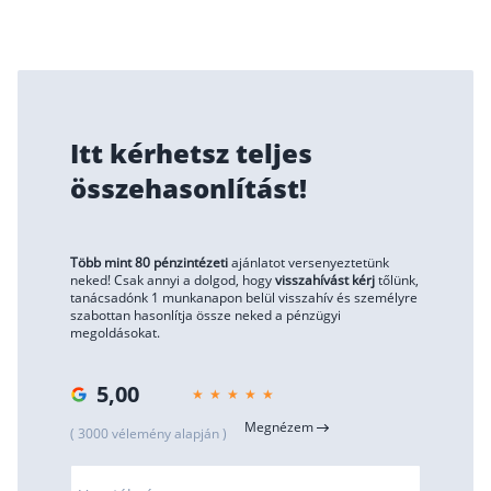
Rólunk
Kapcsolat
Karrier
Itt kérhetsz teljes
összehasonlítást!
Több mint 80 pénzintézeti
ajánlatot versenyeztetünk
neked! Csak annyi a dolgod, hogy
visszahívást kérj
tőlünk,
tanácsadónk 1 munkanapon belül visszahív és személyre
szabottan hasonlítja össze neked a pénzügyi
megoldásokat.
5,00
Megnézem
( 3000 vélemény alapján )