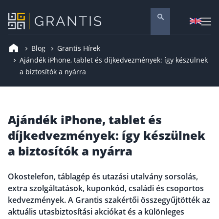
Blog
Grantis Hírek
Pénzügyi tanácsadás
Ajándék iPhone, tablet és díjkedvezmények: így készülnek
a biztosítók a nyárra
Vállalati szolgáltatások
Nyugdíj előtakarékosság
Önkéntes nyugdíjpénztár
Ajándék iPhone, tablet és
Melyiket válaszd? Nyugdíjbiztosítás, NYESZ vagy
díjkedvezmények: így készülnek
Nyugdíj előtakarékossági számla (NYESZ)
a biztosítók a nyárra
Nyugdíj tanácsadás 🪙
Nyugdíj megtakarítás – Így válassz
Okostelefon, táblagép és utazási utalvány sorsolás,
extra szolgáltatások, kuponkód, családi és csoportos
Magánnyugdíjpénztár összefoglaló
kedvezmények. A Grantis szakértői összegyűjtötték az
Nyugdíjkorhatár táblázat és útmutató
aktuális utasbiztosítási akciókat és a különleges