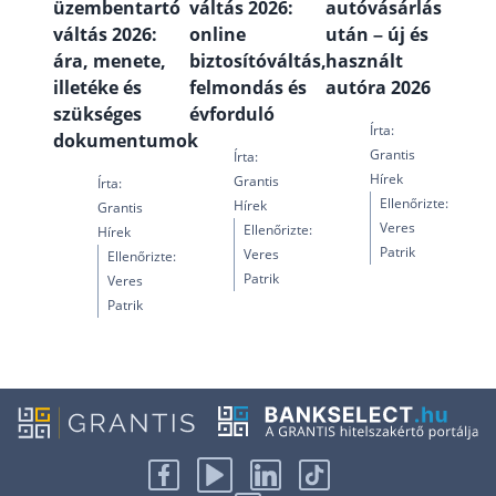
üzembentartó
váltás 2026:
autóvásárlás
váltás 2026:
online
után – új és
ára, menete,
biztosítóváltás,
használt
illetéke és
felmondás és
autóra 2026
szükséges
évforduló
Írta:
dokumentumok
Grantis
Írta:
Hírek
Grantis
Írta:
Ellenőrizte:
Hírek
Grantis
Veres
Ellenőrizte:
Hírek
Patrik
Veres
Ellenőrizte:
Patrik
Veres
Patrik