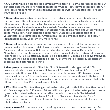
A
CIG Pannónia
is 50 százalékos kedvezményt biztosít a 18 év alatti utasok részére. A
biztosító akár 100 millió forintos fedezetet is nyújt baleset, illetve betegség esetén. A
Csoportos életbiztosítás
külföldön lerobbant motor vagy személygépkocsi szerviz- és hazaszállítási költségeit
1000 euróig fizetik.
Kockázati életbiztosítás 🛡
A
Generali
a lakásbiztosítás mellé járó nyári vakáció csomag keretében három
ingyenes szolgáltatást is ajándékba ad szeptember 25-ig. Térítik, hogyha a strandon
ellopnák az értékeket, fizetik, ha elvesznének vagy megsemmisülnének a személyi
Euróalapú megtakarításos életbiztosítás
okmányok és a kerékpárlopást is kárpótolják. A szolgáltatások biztosítási
eseményenként legfeljebb egyszer vehetők igénybe, és alkalmanként 50 ezer forintig
térítik meg a kárt. A biztosítónál a tengerparti utazásokra speciális ajánlat is
Megtakarítással kombinált életbiztosítás
választható, és a tolmácsolásban, valamint a jogvédelemben is tudnak segíteni. A
legmagasabb szintű védelem 100 millió forint.
Vegyes életbiztosítás
A
Genertel
ajánlatában is van tengerparti csomag, és 30 százalékos kedvezményt
biztosítanak azok számára, akik Horvátországba, Olaszországba, Spanyolországba,
Befektetési egységekhez kötött életbiztosítás
Ausztriába, Montenegróba, Bulgáriába, Szlovákiába, Szlovéniába, Romániába,
Németországba vagy Görögországba utaznak és használják a biztosító által megadott
kuponkódot. A 18 év alattiak 25 százalékos, a felnőttek 10 százalékos kedvezményben
részesülhetnek, ha az utasbiztosítás a kiskorú gyermekre is kiterjed. Kiegészítőként
gépjármű asszisztencia is köthető.
Egészségbiztosítás
A
Groupama
változatos akciókkal készült: a 3 évesnél kisebb gyermekek 100
százalékos kedvezményt kapnak, a 3-14 évesek 50 százalékosat, a 14-18 évesek 25
Egészségbiztosítás cégeknek
százalékosat. 10 százalék kedvezmény jár azért is, ha valaki OTP-s bankkártyával
rendelkezik, vagy ha 10-nél többen utaznak egyszerre. Féláras akcióval élhetnek azok,
akik fiatalként hosszabb időre utaznak el. Prémium csomagban a sürgősségi baleseti
Magán egészségbiztosítás 💊
ellátás összege akár 150 millió forint is lehet.
A
K&H Biztosító
30 százalékos gyermekkedvezménnyel, további 10 százalékos családi
Betegbiztosítás
akcióval és legalább 10 fő esetén 10 százalékos csoportos kedvezménnyel indította a
nyarat. A biztosító kínálatában az általános utasbiztosításon felül elérhetőek
kifejezetten tengerentúli utasbiztosítások, veszélyes sportokra, vitorlázásra és
Egészségpénztár – Spórolj évi akár 150 ezer forin
tengerparti nyaralásra szóló ajánlatok, utóbbi esetén még a napon való leégésre is
lehet biztosítást kötni.
Egészségbiztosítás kalkulátor
A
Posta Biztosító
az utasbiztosítást kötő ügyfeleik között 500 ezer forintos utazási