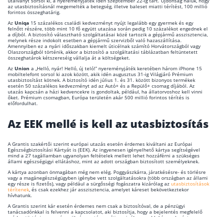
utalványt sorsol ki, a nyereményjáték idén szeptember 22-ig tart. Újdonság náluk, hogy
az utasbiztosításnál megemelték a betegség, illetve baleset miatti térítést, 100 millió
Befektetés
forintos összeghatárig.
Az
Uniqa
15 százalékos családi kedvezményt nyújt legalább egy gyermek és egy
felnőtt részére, több mint 10 fő együtt utazása során pedig 10 százalékot engednek el
Állampapír
a díjból. A biztosító választható szolgáltatásai közé tartozik a gépjármű asszisztencia,
melynek része indokolt esetben a gépjármű szervizből való hazaszállítása.
Amennyiben ez a nyári időszakban kiemelt úticélnak számító Horvátországból vagy
Legjobb befektetés
Olaszország­ból történik, akkor a biztosító a szolgáltatási táblázatban feltüntetett
összegha­tárok kétszereséig vállalja át a költségeket.
Részvény vásárlás
Az
Union
a „Helló, nyár! Helló, új teló!” nyereményjáték keretében három iPhone 15
mobiltelefont sorsol ki azok között, akik idén augusztus 31-ig Világjáró Prémium
utasbiztosítást kötnek. A biztosító idén július 1. és 31. között bizonyos termékek
Befektetési alapok
esetén 50 százalékos kedvezményt ad az Autó+ és a Repülő+ csomag díjából. Az
utazás kapcsán a házi kedvencekre is gondoltak, például, ha állatorvoshoz kell vinni
őket. Prémium csomagban, Európa területén akár 500 millió forintos térítés is
TBSZ számla
előfordulhat.
ETF
Az EEK mellé is kell az utasbiztosítás
Gyermek megtakarítás
A Grantis szakértői szerint európai utazás esetén érdemes kiváltani az Európai
Babakötvény kisokos 👶
Egészségbiztosítási Kártyát is (EEK). Az ingyenesen igényelhető kártya segítségével
mind a 27 tagállamban ugyanolyan feltételek mellett lehet hozzáférni a szükséges
állami egészségügyi ellátáshoz, mint az adott országban biztosított személyeknek.
Lakástakarék
A kártya azonban önmagában még nem elég. Poggyászkárra, járatkésésre- és törlésre
vagy a magánegészségügyben igénybe vett szolgáltatásokra (több országban az állami
egy része is fizetős), vagy például a sürgősségi fogászatra kizárólag az
utasbiztosítások
Hitel
térítenek
, és csak ezekhez jár asszisztencia, amelyet káreset bekövetkeztekor
hívhatunk.
A Grantis szerint kár esetén érdemes nem csak a biztosítóval, de a pénzügyi
Vállalkozói hitel
tanácsadónkkal is felvenni a kapcsolatot, aki biztosítja, hogy a bejelentés megfelelő