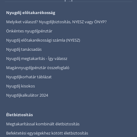
Nyugdíj előtakarékosság
Melyiket válaszd? Nyugdíjbiztosítás, NYESZ vagy ÖNYP?
Önkéntes nyugdíjpénztár
Nyugdíj előtakarékossági számla (NYESZ)
Nyugdíj tanácsadás
Nyugdíj megtakarítás - Így válassz
Magánnyugdíjpénztár összefoglaló
Nyugdíjkorhatár táblázat
Nyugdíj kisokos
Nyugdíjkalkulátor 2024
Életbiztosítás
Megtakarítással kombinált életbiztosítás
Befektetési egységekhez kötött életbiztosítás