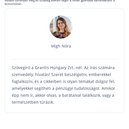
módon történjen meg és szükség esetén segíti a minél gyorsabb kárrendezést a
biztosítónál.
Szabad felhasználású hitel
Lakáshitel
Hitelkiváltás
Babaváró hitel
Végh Nóra
Vagyonbiztosítások
Kötelező biztosítás (KGFB)
Szövegíró a Grantis Hungary Zrt.-nél. Az írás számára
Casco
szenvedély, hivatás! Szeret beszélgetni, emberekkel
foglalkozni, és a cikkeiben is olyan témákat dolgoz fel,
Utasbiztosítás
amelyekkel segítheti a pénzügyi tudatosságot. Amikor
Lakásbiztosítás útmutató – Hogyan válassz?
épp nem ír, akkor olvas, a barátaival találkozik, vagy a
Lakásbiztosítás: válaszok az 50 leggyakoribb kér
természetben túrázik.
Minősített Fogyasztóbarát Otthonbiztosítás útm
Blog