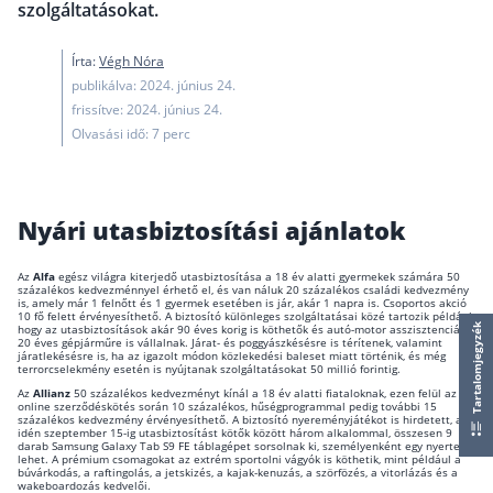
Nyugdíj kisokos – A magyar nyugdíjrendszer mű
szolgáltatásokat.
Egyszerű Állami Nyugdíjkalkulátor
Írta:
Végh Nóra
Önkéntes Nyugdíjpénztárak hozamai
publikálva: 2024. június 24.
frissítve: 2024. június 24.
Nyugdíjbiztosítás
Olvasási idő: 7 perc
Nyugdíjbiztosítás vagy NYESZ? Melyik a jobb?
Melyik a legolcsóbb nyugdíjbiztosítás?
Nyári utasbiztosítási ajánlatok
Önkéntes nyugdíjpénztár vagy Nyugdíjbiztosítás
Nyugdíjbiztosítás adókedvezmény és adójóváírá
Az
Alfa
egész világra kiterjedő utasbiztosítása a 18 év alatti gyermekek számára 50
százalékos kedvezménnyel érhető el, és van náluk 20 százalékos családi kedvezmény
is, amely már 1 felnőtt és 1 gyermek esetében is jár, akár 1 napra is. Csoportos akció
KATA Nyugdíj: így használd ki az adókedvezmény
10 fő felett érvényesíthető. A biztosító különleges szolgáltatásai közé tartozik például,
hogy az utasbiztosítások akár 90 éves korig is köthetők és autó-motor asszisztenciát
Tartalomjegyzék
Nyugdíjbiztosítás kalkulátor
20 éves gépjárműre is vállalnak. Járat- és poggyászkésésre is térítenek, valamint
járatlekésésre is, ha az igazolt módon közlekedési baleset miatt történik, és még
Nyugdíjbiztosítás hozamok
terrorcselekmény esetén is nyújtanak szolgáltatásokat 50 millió forintig.
Az
Allianz
50 százalékos kedvezményt kínál a 18 év alatti fiataloknak, ezen felül az
Nyugdíjbiztosítás költségek
online szerződéskötés során 10 százalékos, hűségprogrammal pedig további 15
százalékos kedvezmény érvényesíthető. A biztosító nyereményjátékot is hirdetett, az
idén szeptember 15-ig utasbiztosítást kötők között három alkalommal, összesen 9
Életbiztosítások
darab Samsung Galaxy Tab S9 FE táblagépet sorsolnak ki, személyenként egy nyertes
lehet. A prémium csomagokat az extrém sportolni vágyók is köthetik, mint például a
búvárkodás, a raftingolás, a jetskizés, a kajak-kenuzás, a szörfözés, a vitorlázás és a
wakeboardozás kedvelői.
Balesetbiztosítás