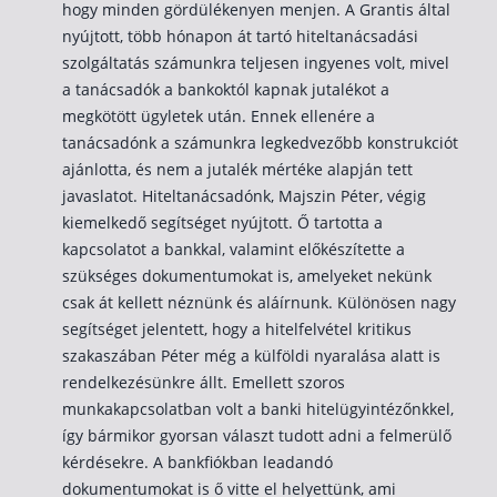
hogy minden gördülékenyen menjen. A Grantis által
Szabad felhasználású hitel
nyújtott, több hónapon át tartó hiteltanácsadási
Lakáshitel
szolgáltatás számunkra teljesen ingyenes volt, mivel
a tanácsadók a bankoktól kapnak jutalékot a
Hitelkiváltás
megkötött ügyletek után. Ennek ellenére a
Babaváró hitel
tanácsadónk a számunkra legkedvezőbb konstrukciót
ajánlotta, és nem a jutalék mértéke alapján tett
Vagyonbiztosítások
javaslatot. Hiteltanácsadónk, Majszin Péter, végig
kiemelkedő segítséget nyújtott. Ő tartotta a
Kötelező biztosítás (KGFB)
kapcsolatot a bankkal, valamint előkészítette a
szükséges dokumentumokat is, amelyeket nekünk
Casco
csak át kellett néznünk és aláírnunk. Különösen nagy
Utasbiztosítás
segítséget jelentett, hogy a hitelfelvétel kritikus
Lakásbiztosítás útmutató – Hogyan válassz?
szakaszában Péter még a külföldi nyaralása alatt is
rendelkezésünkre állt. Emellett szoros
Lakásbiztosítás: válaszok az 50 leggyakoribb kér
munkakapcsolatban volt a banki hitelügyintézőnkkel,
Minősített Fogyasztóbarát Otthonbiztosítás útm
így bármikor gyorsan választ tudott adni a felmerülő
kérdésekre. A bankfiókban leadandó
dokumentumokat is ő vitte el helyettünk, ami
Blog