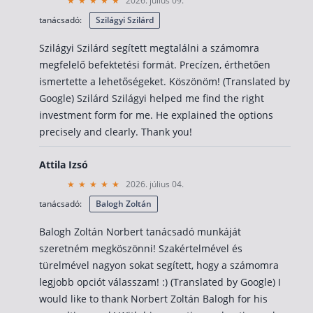
2026. július 09.
Nyugdíj kisokos – A magyar nyugdíjrendszer mű
tanácsadó:
Szilágyi Szilárd
Egyszerű Állami Nyugdíjkalkulátor
Önkéntes Nyugdíjpénztárak hozamai
Szilágyi Szilárd segített megtalálni a számomra
megfelelő befektetési formát. Precízen, érthetően
Nyugdíjbiztosítás
ismertette a lehetőségeket. Köszönöm! (Translated by
Google) Szilárd Szilágyi helped me find the right
Nyugdíjbiztosítás vagy NYESZ? Melyik a jobb?
investment form for me. He explained the options
Melyik a legolcsóbb nyugdíjbiztosítás?
precisely and clearly. Thank you!
Önkéntes nyugdíjpénztár vagy Nyugdíjbiztosítás
Attila Izsó
Nyugdíjbiztosítás adókedvezmény és adójóváírá
2026. július 04.
KATA Nyugdíj: így használd ki az adókedvezmény
tanácsadó:
Balogh Zoltán
Nyugdíjbiztosítás kalkulátor
Balogh Zoltán Norbert tanácsadó munkáját
Nyugdíjbiztosítás hozamok
szeretném megköszönni! Szakértelmével és
Nyugdíjbiztosítás költségek
türelmével nagyon sokat segített, hogy a számomra
legjobb opciót válasszam! :) (Translated by Google) I
Életbiztosítások
would like to thank Norbert Zoltán Balogh for his
Balesetbiztosítás