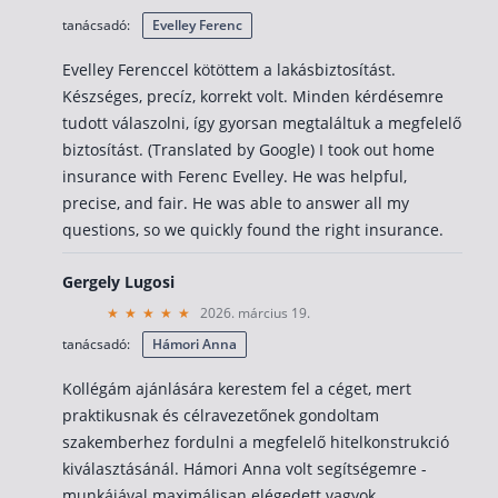
tanácsadó:
Evelley Ferenc
Evelley Ferenccel kötöttem a lakásbiztosítást.
Készséges, precíz, korrekt volt. Minden kérdésemre
tudott válaszolni, így gyorsan megtaláltuk a megfelelő
biztosítást. (Translated by Google) I took out home
insurance with Ferenc Evelley. He was helpful,
precise, and fair. He was able to answer all my
questions, so we quickly found the right insurance.
Gergely Lugosi
2026. március 19.
tanácsadó:
Hámori Anna
Kollégám ajánlására kerestem fel a céget, mert
praktikusnak és célravezetőnek gondoltam
szakemberhez fordulni a megfelelő hitelkonstrukció
kiválasztásánál. Hámori Anna volt segítségemre -
munkájával maximálisan elégedett vagyok.