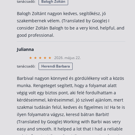
tanácsadó:
Balogh Zoltán
Balogh Zoltánt nagyon kedves, segítőkész, jó
szakembernek vélem. (Translated by Google) I
consider Zoltán Balogh to be a very kind, helpful, and
good professional.
Julianna
2026. május 22.
tanácsadó:
Herendi Barbara
Barbival nagyon könnyed és gördülékeny volt a közös
munka. Rengeteget segített, hogy a folyamat alatt
végig volt egy biztos pont, aki felé fordulhattam a
kérdéseimmel, kéréseimmel. Jó szívvel ajánlom, mert
szakmai tudásán felül, kedves és figyelmes is! Ha te is
ilyen folyamatra vágysz, keresd bátran Barbit!
(Translated by Google) Working with Barbi was very
easy and smooth. It helped a lot that I had a reliable