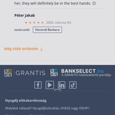
her, they will definitely be in the best hands. 🙂
Péter Jakab
2026. március 04.
tanácsadó:
Herendi Barbara
Még több értékelés
Nyugdíj előtakarékosság
Melyiket válaszd? Nyugdíjbiztosítás, NYESZ vagy ÖNYP?