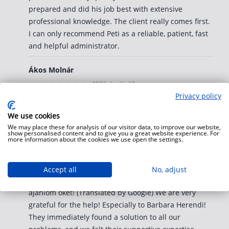
prepared and did his job best with extensive
professional knowledge. The client really comes first.
I can only recommend Peti as a reliable, patient, fast
and helpful administrator.
Ákos Molnár
2026. április 15.
Privacy policy
tanácsadó:
Herendi Barbara
We use cookies
Nagyon hálásak vagyunk a segítségért! Különösen
We may place these for analysis of our visitor data, to improve our website,
Herendi Barbarának! Minden problémánkra azonnal
show personalised content and to give you a great website experience. For
more information about the cookies we use open the settings.
keresték a megoldást, és végig éreztük a támogató
szakértelmüket. A hitel ügyintézése és folyósítása
során is mindenről kimerítő tájékoztatást kaptunk.
Accept all
No, adjust
Aki megbízható hitelszakértőt keres, annak szívből
ajánlom őket! (Translated by Google) We are very
grateful for the help! Especially to Barbara Herendi!
They immediately found a solution to all our