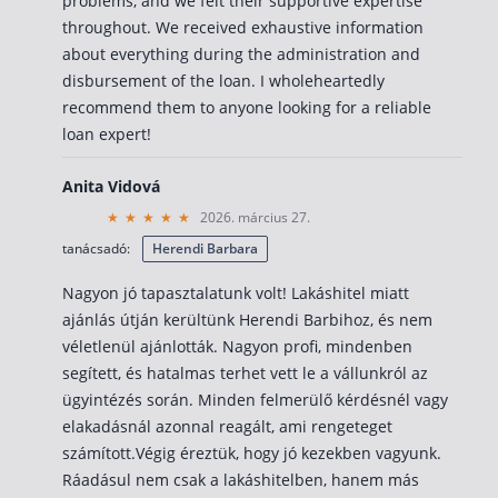
problems, and we felt their supportive expertise
throughout. We received exhaustive information
about everything during the administration and
disbursement of the loan. I wholeheartedly
recommend them to anyone looking for a reliable
loan expert!
Anita Vidová
2026. március 27.
tanácsadó:
Herendi Barbara
Nagyon jó tapasztalatunk volt! Lakáshitel miatt
ajánlás útján kerültünk Herendi Barbihoz, és nem
véletlenül ajánlották. Nagyon profi, mindenben
segített, és hatalmas terhet vett le a vállunkról az
ügyintézés során. Minden felmerülő kérdésnél vagy
elakadásnál azonnal reagált, ami rengeteget
számított.Végig éreztük, hogy jó kezekben vagyunk.
Ráadásul nem csak a lakáshitelben, hanem más