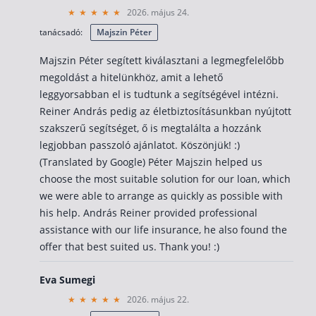
2026. május 24.
tanácsadó:
Majszin Péter
Majszin Péter segített kiválasztani a legmegfelelőbb
megoldást a hitelünkhöz, amit a lehető
leggyorsabban el is tudtunk a segítségével intézni.
Reiner András pedig az életbiztosításunkban nyújtott
szakszerű segítséget, ő is megtalálta a hozzánk
legjobban passzoló ajánlatot. Köszönjük! :)
(Translated by Google) Péter Majszin helped us
choose the most suitable solution for our loan, which
we were able to arrange as quickly as possible with
his help. András Reiner provided professional
assistance with our life insurance, he also found the
offer that best suited us. Thank you! :)
Eva Sumegi
2026. május 22.