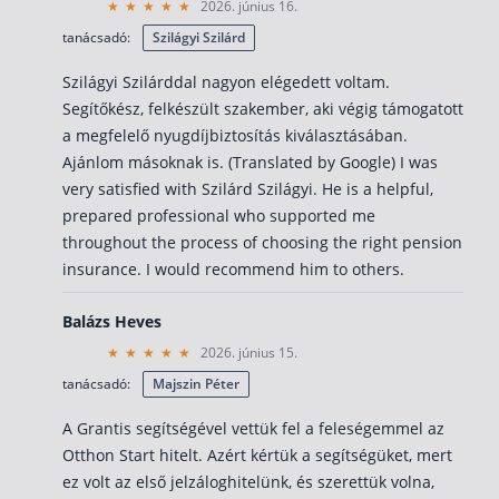
2026. június 16.
Befektetés
tanácsadó:
Szilágyi Szilárd
Állampapír
Szilágyi Szilárddal nagyon elégedett voltam.
Segítőkész, felkészült szakember, aki végig támogatott
Legjobb befektetés
a megfelelő nyugdíjbiztosítás kiválasztásában.
Részvény vásárlás
Ajánlom másoknak is. (Translated by Google) I was
very satisfied with Szilárd Szilágyi. He is a helpful,
Befektetési alapok
prepared professional who supported me
TBSZ számla
throughout the process of choosing the right pension
ETF
insurance. I would recommend him to others.
Gyermek megtakarítás
Balázs Heves
Babakötvény kisokos 👶
2026. június 15.
Lakástakarék
tanácsadó:
Majszin Péter
A Grantis segítségével vettük fel a feleségemmel az
Hitel
Otthon Start hitelt. Azért kértük a segítségüket, mert
ez volt az első jelzáloghitelünk, és szerettük volna,
Vállalkozói hitel