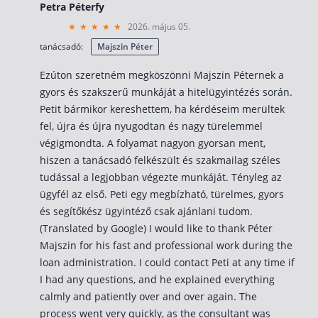
Petra Péterfy
2026. május 05.
tanácsadó:
Majszin Péter
Ezúton szeretném megköszönni Majszin Péternek a
gyors és szakszerű munkáját a hitelügyintézés során.
Petit bármikor kereshettem, ha kérdéseim merültek
fel, újra és újra nyugodtan és nagy türelemmel
végigmondta. A folyamat nagyon gyorsan ment,
hiszen a tanácsadó felkészült és szakmailag széles
tudással a legjobban végezte munkáját. Tényleg az
ügyfél az első. Peti egy megbízható, türelmes, gyors
és segítőkész ügyintéző csak ajánlani tudom.
(Translated by Google) I would like to thank Péter
Majszin for his fast and professional work during the
loan administration. I could contact Peti at any time if
I had any questions, and he explained everything
calmly and patiently over and over again. The
process went very quickly, as the consultant was