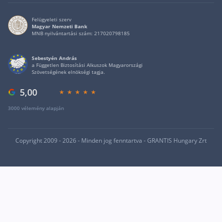
Felügyeleti szerv
Magyar Nemzeti Bank
MNB nyilvántartási szám: 217020798185
Sebestyén András
a Független Biztosítási Alkuszok Magyarországi
Szövetségének elnökségi tagja.
5,00
3000 vélemény alapján
Copyright 2009 - 2026 - Minden jog fenntartva - GRANTIS Hungary Zrt