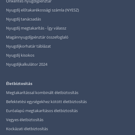
Önkéntes nyugdíjpénztár
Nyugdíj előtakarékossági számla (NYESZ)
Nyugdíj tanácsadás
Nyugdíj megtakarítás - Így válassz
Magánnyugdíjpénztár összefoglaló
Nyugdíjkorhatár táblázat
Nyugdíj kisokos
Nyugdíjkalkulátor 2024
Életbiztosítás
Megtakarítással kombinált életbiztosítás
Befektetési egységekhez kötött életbiztosítás
Euróalapú megtakarításos életbiztosítás
Vegyes életbiztosítás
Kockázati életbiztosítás