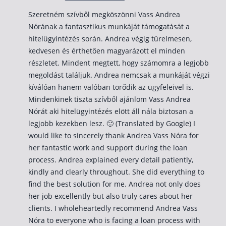
Szeretném szívből megköszönni Vass Andrea
Nórának a fantasztikus munkáját támogatását a
hitelügyintézés során. Andrea végig türelmesen,
kedvesen és érthetően magyarázott el minden
részletet. Mindent megtett, hogy számomra a legjobb
megoldást találjuk. Andrea nemcsak a munkáját végzi
kíválóan hanem valóban törődik az ügyfeleivel is.
Mindenkinek tiszta szívből ajánlom Vass Andrea
Nórát aki hitelügyintézés elött áll nála biztosan a
legjobb kezekben lesz. 🙂 (Translated by Google) I
would like to sincerely thank Andrea Vass Nóra for
her fantastic work and support during the loan
process. Andrea explained every detail patiently,
kindly and clearly throughout. She did everything to
find the best solution for me. Andrea not only does
her job excellently but also truly cares about her
clients. I wholeheartedly recommend Andrea Vass
Nóra to everyone who is facing a loan process with