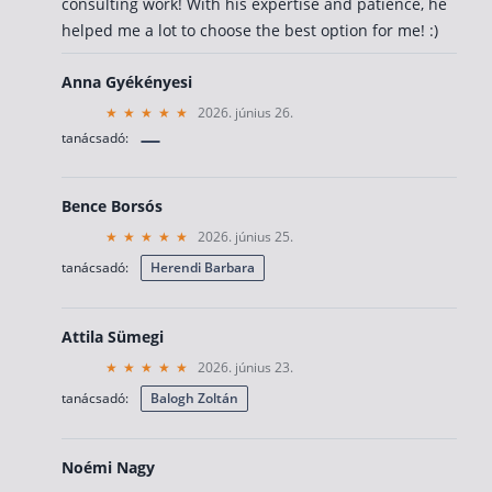
consulting work! With his expertise and patience, he
helped me a lot to choose the best option for me! :)
Csoportos életbiztosítás
Kockázati életbiztosítás 🛡
Anna Gyékényesi
Euróalapú megtakarításos életbiztosítás
2026. június 26.
tanácsadó:
Megtakarítással kombinált életbiztosítás
Vegyes életbiztosítás
Bence Borsós
Befektetési egységekhez kötött életbiztosítás
2026. június 25.
tanácsadó:
Herendi Barbara
Egészségbiztosítás
Egészségbiztosítás cégeknek
Attila Sümegi
Magán egészségbiztosítás 💊
2026. június 23.
tanácsadó:
Balogh Zoltán
Betegbiztosítás
Egészségpénztár – Spórolj évi akár 150 ezer forin
Noémi Nagy
Egészségbiztosítás kalkulátor