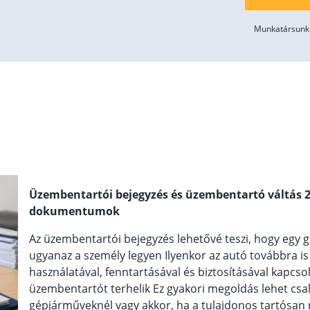
Munkatársunk 
Üzembentartói bejegyzés és üzembentartó váltás 20
dokumentumok
Az üzembentartói bejegyzés lehetővé teszi, hogy egy
ugyanaz a személy legyen Ilyenkor az autó továbbra i
használatával, fenntartásával és biztosításával kapcs
üzembentartót terhelik Ez gyakori megoldás lehet csa
gépjárműveknél vagy akkor, ha a tulajdonos tartósan 