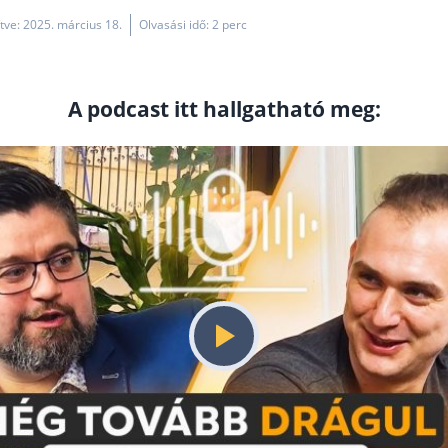
ítve: 2025. március 18.
Olvasási idő: 2 perc
A podcast itt hallgatható meg: