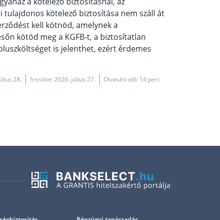
gyanaz a kötelező biztosításnál, az
tulajdonos kötelező biztosítása nem száll át
erződést kell kötnöd, amelynek a
ésőn kötöd meg a KGFB-t, a biztosítatlan
 pluszköltséget is jelenthet, ezért érdemes
úlius 28.
frissítve: 2026. július 27.
Olvasási idő: 14 perc
ségbiztosítás
Pénzügyi tanácsadás