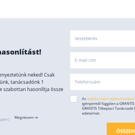
Vezetéknév
hasonlítást!
E-mail cím
enyeztetünk neked! Csak
ünk, tanácsadónk 1
Telefonszám
 szabottan hasonlítja össze
Az
adatkezelési tájékoztatóban
igényemtől függően a GRANTIS H
GRANTIS Tőkepiaci Tanácsadó Kft
adataimat.
Megnézem
pján )
ÖSSZEH