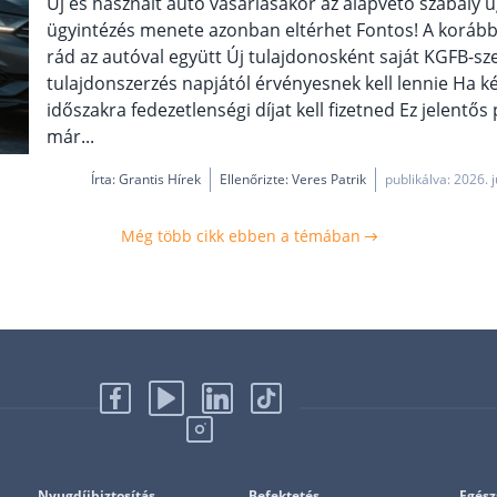
Új és használt autó vásárlásakor az alapvető szabály u
ügyintézés menete azonban eltérhet Fontos! A korábbi 
rád az autóval együtt Új tulajdonosként saját KGFB-sz
tulajdonszerzés napjától érvényesnek kell lennie Ha k
időszakra fedezetlenségi díjat kell fizetned Ez jelentős
már...
Írta:
Grantis Hírek
Ellenőrizte: Veres Patrik
publikálva: 2026. j
Még több cikk ebben a témában
Nyugdíjbiztosítás
Befektetés
Egész