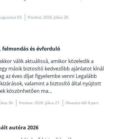
augusztus 03.
frissítve: 2026. július 28.
s, felmondás és évforduló
kkor válik aktuálissá, amikor közeledik a
y egy másik biztosító kedvezőbb ajánlatot kínál
g az éves díjat figyelembe venni Legalább
kizárások, valamint a biztosító által nyújtott
nek köszönhetően ma...
úlius 30.
frissítve: 2026. július 27.
Olvasási idő: 8 perc
nált autóra 2026