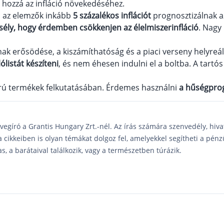
t hozzá az infláció növekedéséhez.
, az elemzők inkább
5 százalékos inflációt
prognosztizálnak a
esély, hogy érdemben csökkenjen az élelmiszerinfláció
. Nagy 
nak erősödése, a kiszámíthatóság és a piaci verseny helyreál
listát készíteni
, és nem éhesen indulni el a boltba. A tartós
 árú termékek felkutatásában. Érdemes használni
a hűségprog
vegíró a Grantis Hungary Zrt.-nél. Az írás számára szenvedély, hiva
a cikkeiben is olyan témákat dolgoz fel, amelyekkel segítheti a pén
as, a barátaival találkozik, vagy a természetben túrázik.