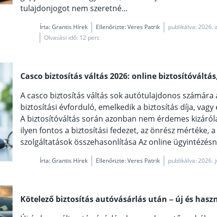
tulajdonjogot nem szeretné...
Írta:
Grantis Hírek
Ellenőrizte: Veres Patrik
publikálva: 2026. 
Olvasási idő: 12 perc
Casco biztosítás váltás 2026: online biztosítóváltá
A casco biztosítás váltás sok autótulajdonos számára a
biztosítási évforduló, emelkedik a biztosítás díja, vag
A biztosítóváltás során azonban nem érdemes kizáróla
ilyen fontos a biztosítási fedezet, az önrész mértéke, a 
szolgáltatások összehasonlítása Az online ügyintézés
Írta:
Grantis Hírek
Ellenőrizte: Veres Patrik
publikálva: 2026. j
Kötelező biztosítás autóvásárlás után – új és hasz