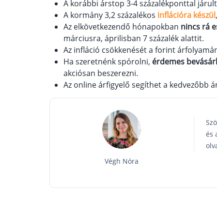
A korábbi árstop 3-4 százalékponttal járul
A kormány 3,2 százalékos
inflációra készül
Az elkövetkezendő hónapokban
nincs rá 
márciusra, áprilisban 7 százalék alattit.
Az infláció csökkenését a forint árfolyamá
Ha szeretnénk spórolni,
érdemes bevásárló
akciósan beszerezni.
Az online árfigyelő segíthet a kedvezőbb
Szö
és 
olv
Végh Nóra