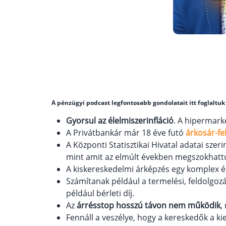
A pénzügyi podcast legfontosabb gondolatait itt foglaltuk
Gyorsul az élelmiszerinfláció
. A hipermark
A Privátbankár már 18 éve futó
árkosár-f
A Központi Statisztikai Hivatal adatai szeri
mint amit az elmúlt években megszokhatt
A kiskereskedelmi árképzés egy komplex é
Számítanak például a termelési, feldolgozá
például bérleti díj.
Az
árrésstop hosszú távon nem működik
,
Fennáll a veszélye, hogy a kereskedők a k