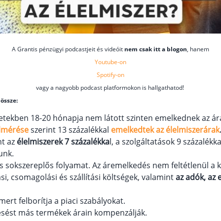
A Grantis pénzügyi podcastjeit és videóit
nem csak itt a blogon
, hanem
Youtube-on
Spotify-on
vagy a nagyobb podcast platformokon is hallgathatod!
 össze:
etekben 18-20 hónapja nem látott szinten emelkednek az ár
elmérése
szerint 13 százalékkal
emelkedtek az élelmiszerárak
nt az
élelmiszerek 7 százalékka
l, a szolgáltatások 9 százalékk
unk.
s sokszereplős folyamat. Az áremelkedés nem feltétlenül a 
si, csomagolási és szállítási költségek, valamint
az adók, az 
 mert felborítja a piaci szabályokat.
iesést más termékek árain kompenzálják.