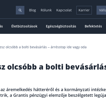
Blog
Rólunk
Kapcsolat
Karrier
Váll
ás
Életbiztosítások
Egészségbiztosítás
Befektetés
lesz olcsóbb a bolti bevásárlás – árrésstop ide vagy oda
sz olcsóbb a bolti bevásárlá
, az áremelkedés hátteréről és a kormányzati intézk
atrik, a Grantis pénzügyi elemzője beszélgetett legú