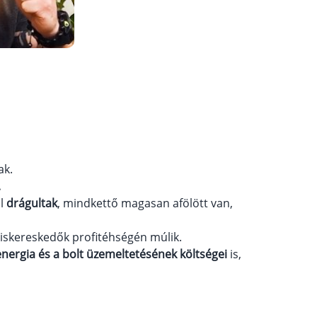
ak.
.
al
drágultak
, mindkettő magasan afölött van,
kiskereskedők profitéhségén múlik.
energia és a bolt üzemeltetésének költségei
is,