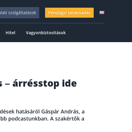
alati szolgáltatások
Pénzügyi tanácsadás
Hitel
Vagyonbiztosítások
s – árrésstop ide
edések hatásáról Gáspár András, a
jabb podcastunkban. A szakértők a