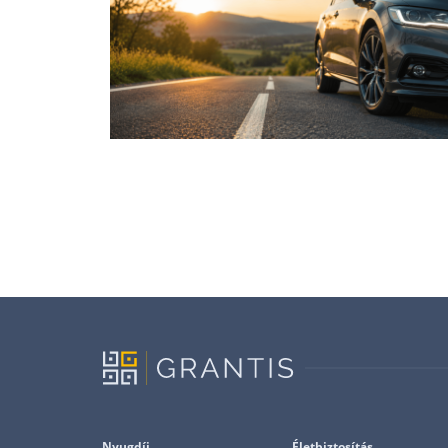
Nyugdíj
Életbiztosítás