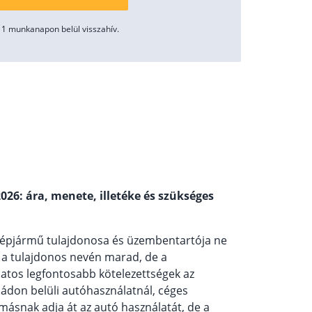
1 munkanapon belül visszahív.
26: ára, menete, illetéke és szükséges
 gépjármű tulajdonosa és üzembentartója ne
s a tulajdonos nevén marad, de a
olatos legfontosabb kötelezettségek az
ládon belüli autóhasználatnál, céges
másnak adja át az autó használatát, de a