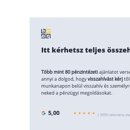
Itt kérhetsz teljes össze
Több mint 80 pénzintézeti
ajánlatot vers
annyi a dolgod, hogy
visszahívást kérj
től
munkanapon belül visszahív és személyre
neked a pénzügyi megoldásokat.
5,00
( 3000 vélemény ala