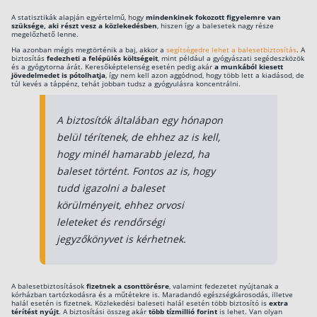
Szabad felhasználású hitel
A statisztikák alapján egyértelmű, hogy
mindenkinek fokozott figyelemre van
szüksége, aki részt vesz a közlekedésben
, hiszen így a balesetek nagy része
megelőzhető lenne.
Lakáshitel
Ha azonban mégis megtörténik a baj, akkor a
segítségedre lehet a balesetbiztosítás
. A
biztosítás
fedezheti a felépülés költségeit
, mint például a gyógyászati segédeszközök
Hitelkiváltás
és a gyógytorna árát. Keresőképtelenség esetén pedig akár
a munkából kiesett
jövedelmedet is pótolhatja
, így nem kell azon aggódnod, hogy több lett a kiadásod, de
túl kevés a táppénz, tehát jobban tudsz a gyógyulásra koncentrálni.
Babaváró hitel
A biztosítók általában egy hónapon
Vagyonbiztosítások
belül térítenek, de ehhez az is kell,
Kötelező biztosítás (KGFB)
hogy minél hamarabb jelezd, ha
baleset történt. Fontos az is, hogy
Casco
tudd igazolni a baleset
Utasbiztosítás
körülményeit, ehhez orvosi
leleteket és rendőrségi
Lakásbiztosítás útmutató – Hogyan válassz?
jegyzőkönyvet is kérhetnek.
Lakásbiztosítás: válaszok az 50 leggyakoribb
kérdésre
Minősített Fogyasztóbarát Otthonbiztosítás
útmutató
A balesetbiztosítások
fizetnek a csonttörésre
, valamint fedezetet nyújtanak a
kórházban tartózkodásra és a műtétekre is. Maradandó egészségkárosodás, illetve
halál esetén is fizetnek. Közlekedési baleseti halál esetén több biztosító is
extra
térítést nyújt
. A biztosítási összeg akár
több tízmillió forint
is lehet. Van olyan
Blog