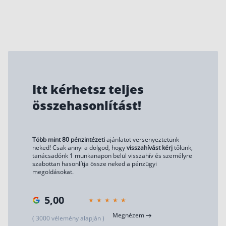
Itt kérhetsz teljes
összehasonlítást!
Több mint 80 pénzintézeti
ajánlatot versenyeztetünk
neked! Csak annyi a dolgod, hogy
visszahívást kérj
tőlünk,
tanácsadónk 1 munkanapon belül visszahív és személyre
szabottan hasonlítja össze neked a pénzügyi
megoldásokat.
5,00
Megnézem
( 3000 vélemény alapján )