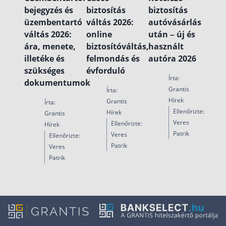
bejegyzés és
biztosítás
biztosítás
üzembentartó
váltás 2026:
autóvásárlás
váltás 2026:
online
után – új és
ára, menete,
biztosítóváltás,
használt
illetéke és
felmondás és
autóra 2026
szükséges
évforduló
Írta:
dokumentumok
Grantis
Írta:
Hírek
Grantis
Írta:
Ellenőrizte:
Hírek
Grantis
Veres
Ellenőrizte:
Hírek
Patrik
Veres
Ellenőrizte:
Patrik
Veres
Patrik