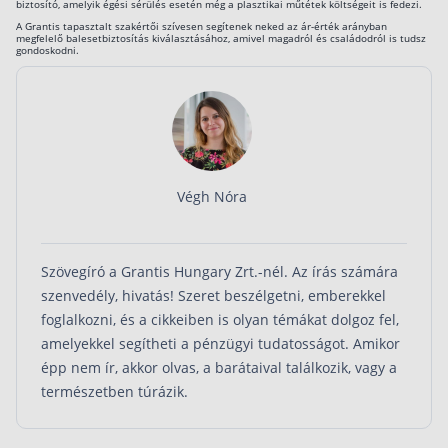
biztosító, amelyik égési sérülés esetén még a plasztikai műtétek költségeit is fedezi.
A Grantis tapasztalt szakértői szívesen segítenek neked az ár-érték arányban
Rólunk
megfelelő balesetbiztosítás kiválasztásához, amivel magadról és családodról is tudsz
gondoskodni.
Kapcsolat
Karrier
Végh Nóra
Szövegíró a Grantis Hungary Zrt.-nél. Az írás számára
szenvedély, hivatás! Szeret beszélgetni, emberekkel
foglalkozni, és a cikkeiben is olyan témákat dolgoz fel,
amelyekkel segítheti a pénzügyi tudatosságot. Amikor
épp nem ír, akkor olvas, a barátaival találkozik, vagy a
természetben túrázik.