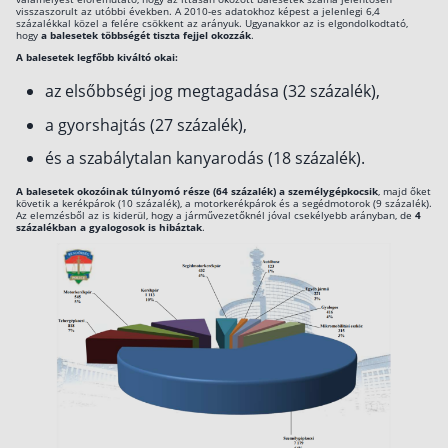
jelenthet.
visszaszorult az utóbbi években. A 2010-es adatokhoz képest a jelenlegi 6,4
százalékkal közel a felére csökkent az arányuk. Ugyanakkor az is elgondolkodtató,
Csoportos életbiztosítás
hogy
a balesetek többségét tiszta fejjel okozzák
.
A balesetek legfőbb kiváltó okai:
Kockázati életbiztosítás 🛡
az elsőbbségi jog megtagadása (32 százalék),
Euróalapú megtakarításos életbiztosítás
a gyorshajtás (27 százalék),
Megtakarítással kombinált életbiztosítás
és a szabálytalan kanyarodás (18 százalék).
Vegyes életbiztosítás
A balesetek okozóinak túlnyomó része (64 százalék) a személygépkocsik
, majd őket
Befektetési egységekhez kötött életbiztosítás
követik a kerékpárok (10 százalék), a motorkerékpárok és a segédmotorok (9 százalék).
Az elemzésből az is kiderül, hogy a járművezetőknél jóval csekélyebb arányban, de
4
százalékban a gyalogosok is hibáztak
.
Egészségbiztosítás
Egészségbiztosítás cégeknek
Magán egészségbiztosítás 💊
Betegbiztosítás
Egészségpénztár – Spórolj évi akár 150 ezer
forintot
Egészségbiztosítás kalkulátor