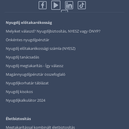
Nyugdíj előtakarékosság
Melyiket válaszd? Nyugdíjbiztosítás, NYESZ vagy ÖNYP?
Önkéntes nyugdíjpénztár
Nyugdíj előtakarékossági számla (NYESZ)
Nyugdíj tanácsadás
Nyugdíj megtakarítás - Így válassz
Magánnyugdíjpénztár összefoglaló
Nyugdíjkorhatár táblázat
Nyugdíj kisokos
Nyugdíjkalkulátor 2024
Életbiztosítás
Megtakarítással kombinált életbiztosítás