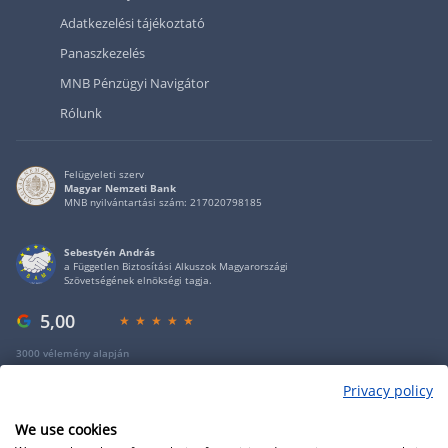
Adatkezelési tájékoztató
Panaszkezelés
MNB Pénzügyi Navigátor
Rólunk
Felügyeleti szerv
Magyar Nemzeti Bank
MNB nyilvántartási szám: 217020798185
Sebestyén András
a Független Biztosítási Alkuszok Magyarországi
Szövetségének elnökségi tagja.
5,00
3000 vélemény alapján
Privacy policy
Copyright 2009 - 2026 - Minden jog fenntartva - GRANTIS Hungary Zrt
We use cookies