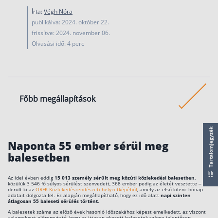
működése
Írta:
Végh Nóra
Egyszerű Állami Nyugdíjkalkulátor
publikálva: 2024. október 22.
Önkéntes Nyugdíjpénztárak hozamai
frissítve: 2024. november 06.
Olvasási idő: 4 perc
Nyugdíjbiztosítás
Nyugdíjbiztosítás vagy NYESZ? Melyik a jobb?
Melyik a legolcsóbb nyugdíjbiztosítás?
Főbb megállapítások
Önkéntes nyugdíjpénztár vagy Nyugdíjbiztosítás
Nyugdíjbiztosítás adókedvezmény és adójóváírá
A balesetet szenvedők ötöde súlyosan
Tartalomjegyzék
megsérül.
KATA Nyugdíj: így használd ki az adókedvezmény
Naponta 55 ember sérül meg
Nyugdíjbiztosítás kalkulátor
A sietség miatt történik a balesetek nagy rés
balesetben
Nyugdíjbiztosítás hozamok
Még mindig az autósok okozzák a legtöbb
Nyugdíjbiztosítás költségek
Az idei évben eddig
15 013 személy sérült meg közúti közlekedési balesetben
,
balesetet, de az elektromos rollerekhez
közülük 3 546 fő súlyos sérülést szenvedett, 368 ember pedig az életét vesztette –
derült ki az
ORFK Közlekedésrendészeti helyzetképéből
, amely az első kilenc hónap
köthetően is sok incidens történt.
adatait dolgozta fel. Ez alapján megállapítható, hogy ez idő alatt
napi szinten
Életbiztosítások
átlagosan 55 baleseti sérülés történt
.
A balesetbiztosítás komoly anyagi segítséget
A balesetek száma az előző évek hasonló időszakához képest emelkedett, az viszont
Balesetbiztosítás
valamelyest előremutató, hogy az ittasan okozott balesetek száma jelentősen