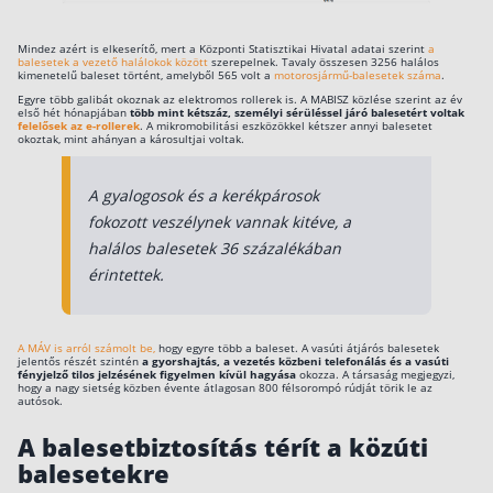
Befektetés
Mindez azért is elkeserítő, mert a Központi Statisztikai Hivatal adatai szerint
a
balesetek a vezető halálokok között
szerepelnek. Tavaly összesen 3256 halálos
Állampapír
kimenetelű baleset történt, amelyből 565 volt a
motorosjármű-balesetek száma
.
Egyre több galibát okoznak az elektromos rollerek is. A MABISZ közlése szerint az év
Legjobb befektetés
első hét hónapjában
több mint kétszáz, személyi sérüléssel járó balesetért voltak
felelősek az e-rollerek
. A mikromobilitási eszközökkel kétszer annyi balesetet
okoztak, mint ahányan a károsultjai voltak.
Részvény vásárlás
Befektetési alapok
A gyalogosok és a kerékpárosok
fokozott veszélynek vannak kitéve, a
TBSZ számla
halálos balesetek 36 százalékában
ETF
érintettek.
Gyermek megtakarítás
Babakötvény kisokos 👶
A MÁV is arról számolt be,
hogy egyre több a baleset. A vasúti átjárós balesetek
jelentős részét szintén
a gyorshajtás, a vezetés közbeni telefonálás és a vasúti
Lakástakarék
fényjelző tilos jelzésének figyelmen kívül hagyása
okozza. A társaság megjegyzi,
hogy a nagy sietség közben évente átlagosan 800 félsorompó rúdját törik le az
autósok.
Hitel
A balesetbiztosítás térít a közúti
balesetekre
Vállalkozói hitel