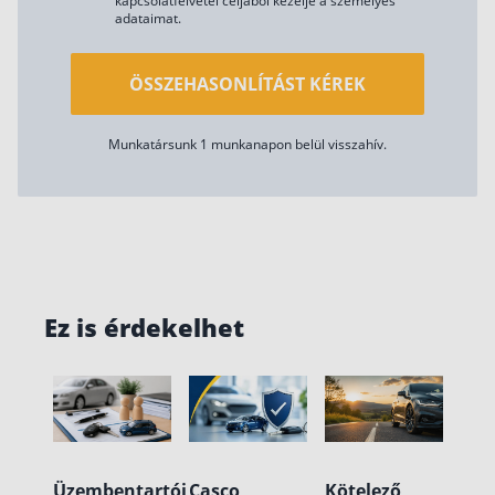
kapcsolatfelvétel céljából kezelje a személyes
adataimat.
ÖSSZEHASONLÍTÁST KÉREK
Munkatársunk 1 munkanapon belül visszahív.
Ez is érdekelhet
Üzembentartói
Casco
Kötelező