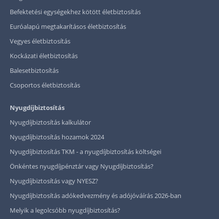
Befektetési egységekhez kötött életbiztosítás
Euróalapú megtakarításos életbiztosítás
Vegyes életbiztosítás
Kockázati életbiztosítás
Balesetbiztosítás
Csoportos életbiztosítás
Nyugdíjbiztosítás
Nyugdíjbiztosítás kalkulátor
Nyugdíjbiztosítás hozamok 2024
Nyugdíjbiztosítás TKM - a nyugdíjbiztosítás költségei
Önkéntes nyugdíjpénztár vagy Nyugdíjbiztosítás?
Nyugdíjbiztosítás vagy NYESZ?
Nyugdíjbiztosítás adókedvezmény és adójóváírás 2026-ban
Melyik a legolcsóbb nyugdíjbiztosítás?