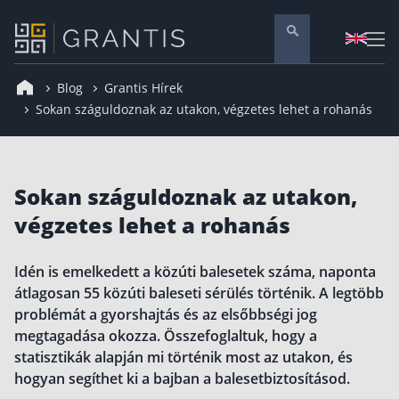
Blog
Grantis Hírek
Pénzügyi tanácsadás
Sokan száguldoznak az utakon, végzetes lehet a rohanás
Vállalati szolgáltatások
Nyugdíj előtakarékosság
Sokan száguldoznak az utakon,
Önkéntes nyugdíjpénztár
Melyiket válaszd? Nyugdíjbiztosítás, NYESZ vagy
végzetes lehet a rohanás
ÖNYP?
Nyugdíj előtakarékossági számla (NYESZ)
Idén is emelkedett a közúti balesetek száma, naponta
Nyugdíj tanácsadás 🪙
átlagosan 55 közúti baleseti sérülés történik. A legtöbb
Nyugdíj megtakarítás – Így válassz
problémát a gyorshajtás és az elsőbbségi jog
megtagadása okozza. Összefoglaltuk, hogy a
Magánnyugdíjpénztár összefoglaló
statisztikák alapján mi történik most az utakon, és
Nyugdíjkorhatár táblázat és útmutató
hogyan segíthet ki a bajban a balesetbiztosításod.
Nyugdíj kisokos – A magyar nyugdíjrendszer