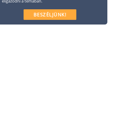
eligazodni a témában.
BESZÉLJÜNK!