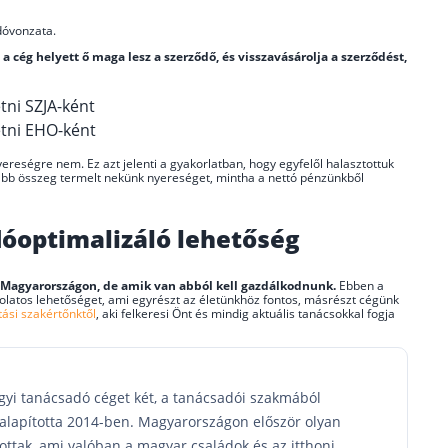
dóvonzata.
 cég helyett ő maga lesz a szerződő, és visszavásárolja a szerződést,
etni SZJA-ként
zetni EHO-ként
yereségre nem. Ez azt jelenti a gyakorlatban, hogy egyfelől halasztottuk
sabb összeg termelt nekünk nyereséget, mintha a nettó pénzünkből
adóoptimalizáló lehetőség
 Magyarországon, de amik van abból kell gazdálkodnunk.
Ebben a
solatos lehetőséget, ami egyrészt az életünkhöz fontos, másrészt cégünk
tási szakértőnktől
, aki felkeresi Önt és mindig aktuális tanácsokkal fogja
yi tanácsadó céget két, a tanácsadói szakmából
l alapította 2014-ben. Magyarországon először olyan
tottak, ami valóban a magyar családok és az itthoni