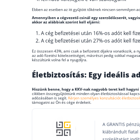
Ebben az esetben az itt gyűjtött tőkének nincsen semmilyen a
Amennyiben a cégvezető csinál egy szerződőcserét, vagyis a
akkor az alábbiak szerint kell eljárni:
A cég befizetései után 16%-os adót kell fiz
A cég befizetései után 27%-os adót kell fi
Ez összesen 43%, ami csak a befizetett díjakra vonatkozik, a n
az adó fizetési kötelezettséget, másrészt pedig sokkal maga
készültünk volna fel a nyugdíjra.
Életbiztosítás: Egy ideális 
Hiszünk benne, hogy a KKV-nak nagyobb teret kell hagyni
cikkben összegyűjtöttünk minden olyan életbiztosítással kapc
adózásában is segít.
Kérjen személyes konzultációt életbiztosí
támogatni az Ön és cége érdekeit.
A GRANTIS pénzüg
kiábrándult fiata
szolgáltatást indí