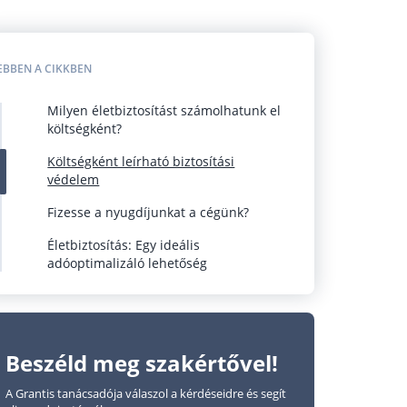
EBBEN A CIKKBEN
Milyen életbiztosítást számolhatunk el
költségként?
Költségként leírható biztosítási
védelem
Fizesse a nyugdíjunkat a cégünk?
Életbiztosítás: Egy ideális
adóoptimalizáló lehetőség
Beszéld meg szakértővel!
A Grantis tanácsadója válaszol a kérdéseidre és segít