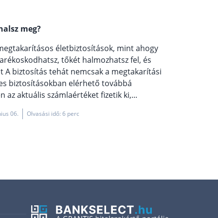
 halsz meg?
megtakarításos életbiztosítások, mint ahogy
akarékoskodhatsz, tőkét halmozhatsz fel, és
jt A biztosítás tehát nemcsak a megtakarítási
gyes biztosításokban elérhető továbbá
z aktuális számlaértéket fizetik ki,...
nius 06.
Olvasási idő: 6 perc