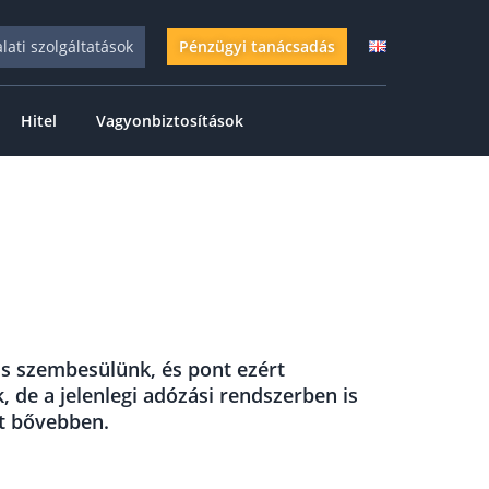
alati szolgáltatások
Pénzügyi tanácsadás
Hitel
Vagyonbiztosítások
is szembesülünk, és pont ezért
 de a jelenlegi adózási rendszerben is
it bővebben.