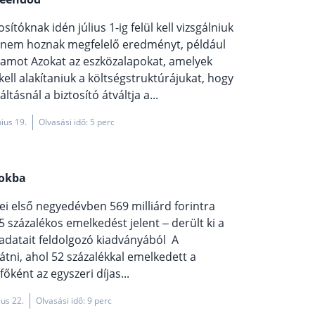
ítóknak idén július 1-ig felül kell vizsgálniuk
yek nem hoznak megfelelő eredményt, például
zamot Azokat az eszközalapokat, amelyek
ell alakítaniuk a költségstruktúrájukat, hogy
ásnál a biztosító átváltja a...
nius 19.
Olvasási idő: 5 perc
sokba
idei első negyedévben 569 milliárd forintra
25 százalékos emelkedést jelent – derült ki a
adatait feldolgozó kiadványából A
átni, ahol 52 százalékkal emelkedett a
őként az egyszeri díjas...
ius 22.
Olvasási idő: 9 perc