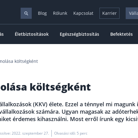
Blog
Rólunk
Kapcsolat
Karrier
Váll
ás
Életbiztosítások
Egészségbiztosítás
Befektetés
ámolása költségként
molása költségként
llalkozások (KKV) élete. Ezzel a ténnyel mi magunk 
vállalkozások számára. Ugyan magasak az adóterhek,
iket érdemes kihasználni. Most erről írunk egy kics
issítve: 2022. szeptember 27.
Olvasási idő: 5 perc