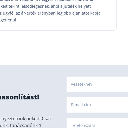
keit tekinti elsődlegesnek, ahol a jutalék helyett
z ügyfél az ár-érték arányban legjobb ajánlatot kapja
ggetlenül.
Vezetéknév
hasonlítást!
E-mail cím
enyeztetünk neked! Csak
ünk, tanácsadónk 1
Telefonszám