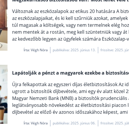
Változnak az eszközalapok az etikus 20 hatására A biztos
az eszközalapjaikat, és ki kell szűrniük azokat, amel
túl magasak a költségek, vagy nem termelnek elég ho
nem mentek át a rostán, meg kell szüntetniük vagy át k
az kedvezőbb legyen az ügyfelek számára Eszközalap-vált
Írta:
Végh Nóra
publikálva: 2025. június 13.
frissítve: 2025. jú
Lapátolják a pénzt a magyarok ezekbe a biztosítá
Újra felkapottak az egyszeri díjas életbiztosítások Az 
ugrott a biztosítók díjbevétele, ami egy év alatt közel 
Magyar Nemzeti Bank (MNB) a biztosítók prudenciális 
leglátványosabb növekedést az életbiztosítási piacon l
díjbevétel az előző év azonos időszakához képest, ami f
Írta:
Végh Nóra
publikálva: 2025. június 06.
frissítve: 2025. júl