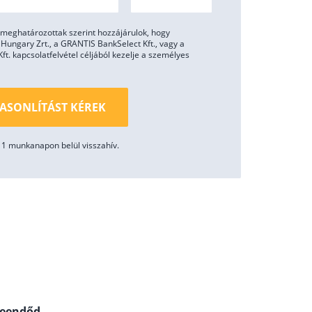
meghatározottak szerint hozzájárulok, hogy
ungary Zrt., a GRANTIS BankSelect Kft., vagy a
. kapcsolatfelvétel céljából kezelje a személyes
ASONLÍTÁST KÉREK
1 munkanapon belül visszahív.
teendőd