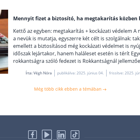
Mennyit fizet a biztosító, ha megtakarítás közben
Kettő az egyben: megtakarítás + kockázati védelem A 
a nevük is mutatja, egyszerre két célt is szolgálnak: t
emellett a biztosításod még kockázati védelmet is nyú
időszak lejártakor, hanem haláleset esetén is térít E
rokkantságra szóló fedezet is Rokkantságnál jellemzően a
Írta:
Végh Nóra
publikálva: 2025. június 04.
frissítve: 2025. jú
Még több cikk ebben a témában