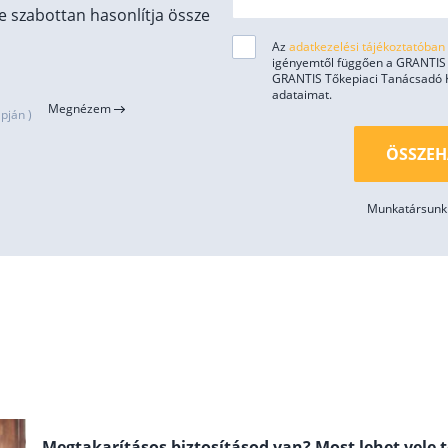
 szabottan hasonlítja össze
Az
adatkezelési tájékoztatóban
igényemtől függően a GRANTIS H
GRANTIS Tőkepiaci Tanácsadó Kft
adataimat.
Megnézem
pján )
ÖSSZEH
Munkatársunk 
Megtakarításos biztosításod van? Most lehet vele 