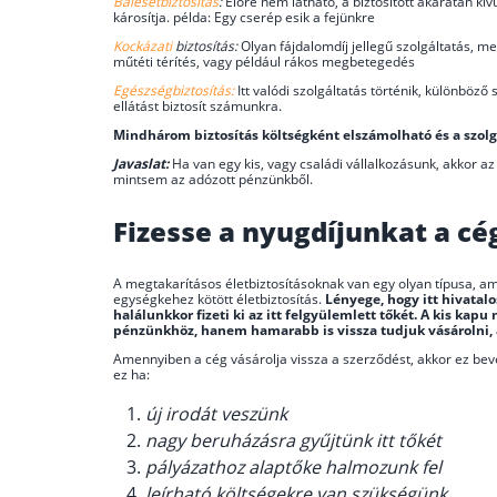
Balesetbiztosítás
:
Előre nem látható, a biztosított akaratán kív
károsítja. példa: Egy cserép esik a fejünkre
Kockázati
biztosítás:
Olyan fájdalomdíj jellegű szolgáltatás, mely
műtéti térítés, vagy például rákos megbetegedés
Egészségbiztosítás:
Itt valódi szolgáltatás történik, különböz
ellátást biztosít számunkra.
Mindhárom biztosítás költségként elszámolható és a szolg
Javaslat:
Ha van egy kis, vagy családi vállalkozásunk, akkor az
mintsem az adózott pénzünkből.
Fizesse a nyugdíjunkat a c
A megtakarításos életbiztosításoknak van egy olyan típusa, am
egységkehez kötött életbiztosítás.
Lényege, hogy itt hivatalo
halálunkkor fizeti ki az itt felgyülemlett tőkét. A kis k
pénzünkhöz, hanem hamarabb is vissza tudjuk vásárolni, a 
Amennyiben a cég vásárolja vissza a szerződést, akkor ez bevét
ez ha:
új irodát veszünk
nagy beruházásra gyűjtünk itt tőkét
pályázathoz alaptőke halmozunk fel
leírható költségekre van szükségünk