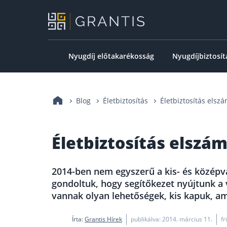
Nyugdíj előtakarékosság
Nyugdíjbiztosít
Blog
Életbiztosítás
Életbiztosítás elsz
Életbiztosítás elszá
2014-ben nem egyszerű a kis- és középvá
gondoltuk, hogy segítőkezet nyújtunk a 
vannak olyan lehetőségek, kis kapuk, am
Írta:
Grantis Hírek
publikálva: 2014. március 11.
fr