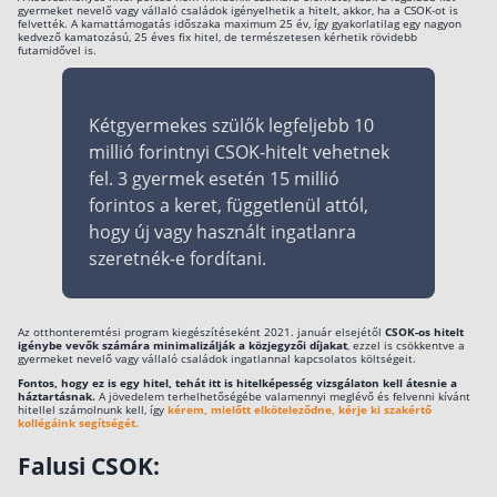
gyermeket nevelő vagy vállaló családok igényelhetik a hitelt, akkor, ha a CSOK-ot is
felvették. A kamattámogatás időszaka maximum 25 év, így gyakorlatilag egy nagyon
kedvező kamatozású, 25 éves fix hitel, de természetesen kérhetik rövidebb
futamidővel is.
Kétgyermekes szülők legfeljebb 10
millió forintnyi CSOK-hitelt vehetnek
fel. 3 gyermek esetén 15 millió
forintos a keret, függetlenül attól,
hogy új vagy használt ingatlanra
szeretnék-e fordítani.
Az otthonteremtési program kiegészítéseként 2021. január elsejétől
CSOK-os hitelt
igénybe vevők számára minimalizálják a közjegyzői díjakat
, ezzel is csökkentve a
gyermeket nevelő vagy vállaló családok ingatlannal kapcsolatos költségeit.
Fontos, hogy ez is egy hitel, tehát itt is hitelképesség vizsgálaton kell átesnie a
háztartásnak.
A jövedelem terhelhetőségébe valamennyi meglévő és felvenni kívánt
hitellel számolnunk kell, így
kérem, mielőtt elköteleződne, kérje ki szakértő
kollégáink segítségét.
Falusi CSOK: