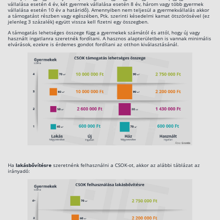
vállalása esetén 4 év, két gyermek vállalása esetén 8 év, három vagy több gyermek
vállalása esetén 10 év a határidő). Amennyiben nem teljesül a gyermekvállalás akkor
Rólunk
a támogatást részben vagy egészében, Ptk. szerinti késedelmi kamat ötszörösével (ez
jelenleg 3 százalék) együtt vissza kell fizetni egy összegben.
A támogatás lehetséges összege függ a gyermekek számától és attól, hogy új vagy
Kapcsolat
használt ingatlanra szeretnék fordítani. A hasznos alapterületben is vannak minimális
elvárások, ezekre is érdemes gondot fordítani az otthon kiválasztásánál.
Karrier
Ha
lakásbővítésre
szeretnénk felhasználni a CSOK-ot, akkor az alábbi táblázat az
irányadó: