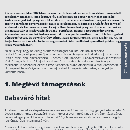
működése
Egyszerű Állami Nyugdíjkalkulátor
Kis módosításokkal 2021-ben is elérhetők lesznek az elmúlt években bevezetett
Önkéntes Nyugdíjpénztárak hozamai
családtámogatások, kiegészülve új, elsősorban az otthonteremtést szolgáló
kedvezményekkel, programokkal. Az otthonteremtési kedvezmények a szakértők
szerint tartósan befolyásolják majd a lakáspiacot, mégpedig a vásárlást tervező
embereknek kedvező módon. Az új otthonteremtési program hírére már sokan
Nyugdíjbiztosítás
elhalasztották a lakásvásárlást vagy -felújítást, hátha a kedvezményeknek
köszönhetően spórolni tudnak majd. Azóta a parlamentben már több támogatást
véglegesítettek, és egyelőre úgy tűnik, azok járnak jobban, akik kivárnak. Aki ki
tudja használni az elérhető támogatásokat, idén milliókat spórolhat például egy új
Nyugdíjbiztosítás vagy NYESZ? Melyik a jobb?
lakás vásárlásakor.
Tartalomjegyzék
Nézzük meg, hogy az eddig elérhető támogatások mellett mik lesznek a
Melyik a legolcsóbb nyugdíjbiztosítás?
családtámogatási program új elemei, azaz kik és hogyan tudnak élni a január elseje
után életbe lépő lehetőségekkel. Fontos tudni, hogy az új kedvezmények kiegészítik a
régi támogatásokat. A legjobban akkor jár az ember, ha minden lehetőséget
Önkéntes nyugdíjpénztár vagy Nyugdíjbiztosítás
megpróbál kihasználni, ezért a következőkben előbb áttekintjük a már érvényben lévő
támogatási lehetőségeket, majd az új családtámogatási elemeket, amelyek jól
Nyugdíjbiztosítás adókedvezmény és adójóváírá
kombinálhatók.
KATA Nyugdíj: így használd ki az adókedvezmény
1.
Meglévő támogatások
Nyugdíjbiztosítás kalkulátor
Babaváró hitel:
Nyugdíjbiztosítás hozamok
Nyugdíjbiztosítás költségek
Az elmúlt másfél év slágerterméke a maximum 10 millió forintig igényelhető, az első 5
évben kamatmentes babaváró hitel, melyet a gyermekvállalás előtt álló házaspárok
vehetnek igénybe. A babaváró hitelt 2019 júliusában vezették be, és mára az egyik
Életbiztosítások
legnépszerűbb hiteltípussá vált.
A szabad felhasználású, ingatlanfedezet nélküli kölcsönt legfeljebb 20 éves futamidőre
Balesetbiztosítás