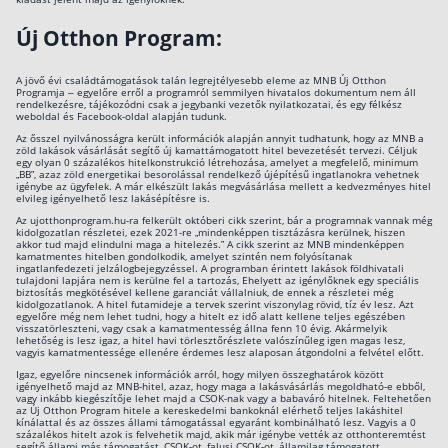
Új Otthon Program:
A jövő évi családtámogatások talán legrejtélyesebb eleme az MNB Új Otthon
Programja – egyelőre erről a programról semmilyen hivatalos dokumentum nem áll
rendelkezésre, tájékozódni csak a jegybanki vezetők nyilatkozatai, és egy félkész
weboldal és Facebook-oldal alapján tudunk.
Az ősszel nyilvánosságra került információk alapján annyit tudhatunk, hogy az MNB a
zöld lakások vásárlását segítő új kamattámogatott hitel bevezetését tervezi. Céljuk
egy olyan 0 százalékos hitelkonstrukció létrehozása, amelyet a megfelelő, minimum
„BB”, azaz zöld energetikai besorolással rendelkező újépítésű ingatlanokra vehetnek
igénybe az ügyfelek. A már elkészült lakás megvásárlása mellett a kedvezményes hitel
elvileg igényelhető lesz lakásépítésre is.
Az ujotthonprogram.hu-ra felkerült októberi cikk szerint, bár a programnak vannak még
kidolgozatlan részletei, ezek 2021-re „mindenképpen tisztázásra kerülnek, hiszen
akkor tud majd elindulni maga a hitelezés.” A cikk szerint az MNB mindenképpen
kamatmentes hitelben gondolkodik, amelyet szintén nem folyósítanak
ingatlanfedezeti jelzálogbejegyzéssel. A programban érintett lakások földhivatali
tulajdoni lapjára nem is kerülne fel a tartozás, Ehelyett az igénylőknek egy speciális
biztosítás megkötésével kellene garanciát vállalniuk, de ennek a részletei még
kidolgozatlanok. A hitel futamideje a tervek szerint viszonylag rövid, tíz év lesz. Azt
egyelőre még nem lehet tudni, hogy a hitelt ez idő alatt kellene teljes egészében
visszatörleszteni, vagy csak a kamatmentesség állna fenn 10 évig. Akármelyik
lehetőség is lesz igaz, a hitel havi törlesztőrészlete valószínűleg igen magas lesz,
vagyis kamatmentessége ellenére érdemes lesz alaposan átgondolni a felvétel előtt.
Igaz, egyelőre nincsenek információk arról, hogy milyen összeghatárok között
igényelhető majd az MNB-hitel, azaz, hogy maga a lakásvásárlás megoldható-e ebből,
vagy inkább kiegészítője lehet majd a CSOK-nak vagy a babaváró hitelnek. Feltehetően
az Új Otthon Program hitele a kereskedelmi bankoknál elérhető teljes lakáshitel
kínálattal és az összes állami támogatással egyaránt kombinálható lesz. Vagyis a 0
százalékos hitelt azok is felvehetik majd, akik már igénybe vették az otthonteremtést
segítő állami más támogatást, CSOK-ot, falusi CSOK-ot, államilag támogatott