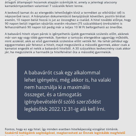
átlagolt állampapír hozamok alapján számítják ki, amely a jelenlegi alacsony
kamatkörnyezetben valamivel 7 százalék felett lenne.
Befektetés
A kedvező kamat és az elengedés lehetőségén kívül a terméket az elbírálási idő is
népszerűvé teszi. A hiánytalan dokumentáció benyújtását követően, pozitív bírálat
esetén, 10 napon belül hozzá is jut az összeghez a család. A hitel további előnye, hogy
Állampapír
90 napon belüli ingatlan vásárlás esetén részben (75 százalékban) önrészként is
felhasználható 90 napon túl pedig már a teljes 10 M Ft beforgatható az önerőbe.
Legjobb befektetés
A babaváró hitelt olyan párok is igényelhetik újabb gyermekük születés előtt, akiknek
már van egy vagy több gyermekük. Ilyenkor a tartozás elengedése ugyanúgy működik,
Részvény vásárlás
mint azoknál, akik az első gyermekük születése előtt vették fel. Ha tehát például egy
egygyermekes pár felveszi a hitelt, majd megszületik a második gyermek, akkor csak a
kamatot engedik el nekik a babaváró hitelből. A 30 százalékos kedvezmény csak akkor
Befektetési alapok
jár, ha megszületik a harmadik (a hitelfelvétel óta a második) gyermekük.
TBSZ számla
A babavárót csak egy alkalommal
ETF
lehet igényelni, még akkor is, ha valaki
Gyermek megtakarítás
nem használja ki a maximális
Babakötvény kisokos 👶
összeget, és a támogatás
igénybevételéről szóló szerződést
Lakástakarék
legkésőbb 2022.12.31-ig alá kell írni.
Hitel
Fontos, hogy ez egy hitel, így minden esetben hitelképesség vizsgálat történik.
Vállalkozói hitel
Szakértő kollégáink segítségével, megkeresheti az Önnek leginkább megfelelő