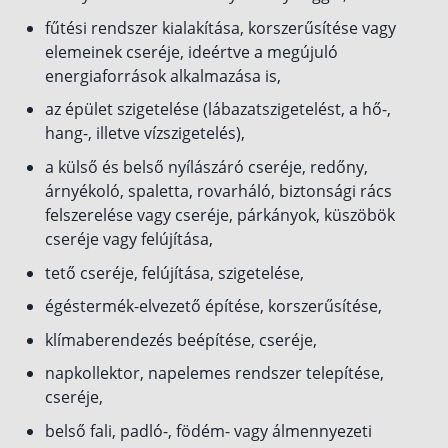
fűtési rendszer kialakítása, korszerűsítése vagy
elemeinek cseréje, ideértve a megújuló
energiaforrások alkalmazása is,
az épület szigetelése (lábazatszigetelést, a hő-,
hang-, illetve vízszigetelés),
a külső és belső nyílászáró cseréje, redőny,
árnyékoló, spaletta, rovarháló, biztonsági rács
felszerelése vagy cseréje, párkányok, küszöbök
cseréje vagy felújítása,
tető cseréje, felújítása, szigetelése,
égéstermék-elvezető építése, korszerűsítése,
klímaberendezés beépítése, cseréje,
napkollektor, napelemes rendszer telepítése,
cseréje,
belső fali, padló-, födém- vagy álmennyezeti