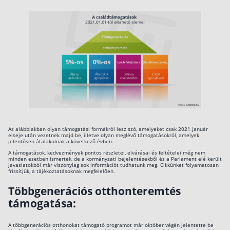
Az alábbiakban olyan támogatási formákról lesz szó, amelyeket csak 2021 január
elseje után vezetnek majd be, illetve olyan meglévő támogatásokról, amelyek
jelentősen átalakulnak a következő évben.
A támogatások, kedvezmények pontos részletei, elvárásai és feltételei még nem
minden esetben ismertek, de a kormányzati bejelentésekből és a Parlament elé került
javaslatokból már viszonylag sok információt tudhatunk meg. Cikkünket folyamatosan
frissítjük, a tájékoztatásoknak megfelelően.
Többgenerációs otthonteremtés
támogatása:
A többgenerációs otthonokat támogató programot már október végén jelentette be