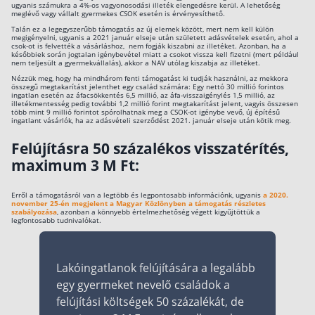
ugyanis számukra a 4%-os vagyonosodási illeték elengedésre kerül. A lehetőség
meglévő vagy vállalt gyermekes CSOK esetén is érvényesíthető.
Talán ez a legegyszerűbb támogatás az új elemek között, mert nem kell külön
megigényelni, ugyanis a 2021 január elseje után született adásvételek esetén, ahol a
csok-ot is felvették a vásárláshoz, nem fogják kiszabni az illetéket. Azonban, ha a
későbbiek során jogtalan igénybevétel miatt a csokot vissza kell fizetni (mert például
nem teljesült a gyermekvállalás), akkor a NAV utólag kiszabja az illetéket.
Nézzük meg, hogy ha mindhárom fenti támogatást ki tudják használni, az mekkora
összegű megtakarítást jelenthet egy család számára: Egy nettó 30 millió forintos
ingatlan esetén az áfacsökkentés 6,5 millió, az áfa-visszaigénylés 1,5 millió, az
illetékmentesség pedig további 1,2 millió forint megtakarítást jelent, vagyis összesen
több mint 9 millió forintot spórolhatnak meg a CSOK-ot igénybe vevő, új építésű
ingatlant vásárlók, ha az adásvételi szerződést 2021. január elseje után kötik meg.
Felújításra 50 százalékos visszatérítés,
maximum 3 M Ft:
Erről a támogatásról van a legtöbb és legpontosabb információnk, ugyanis
a 2020.
november 25-én megjelent a Magyar Közlönyben a támogatás részletes
szabályozása
, azonban a könnyebb értelmezhetőség végett kigyűjtöttük a
legfontosabb tudnivalókat.
Lakóingatlanok felújítására a legalább
egy gyermeket nevelő családok a
felújítási költségek 50 százalékát, de