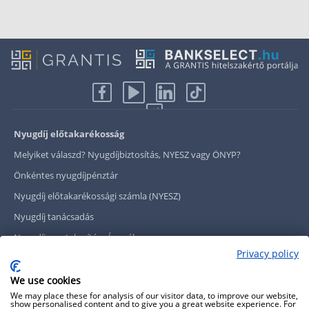
Nyugdíj előtakarékosság
Melyiket válaszd? Nyugdíjbiztosítás, NYESZ vagy ÖNYP?
Önkéntes nyugdíjpénztár
Nyugdíj előtakarékossági számla (NYESZ)
Nyugdíj tanácsadás
Nyugdíj megtakarítás - Így válassz
Privacy policy
Magánnyugdíjpénztár összefoglaló
Nyugdíjkorhatár táblázat
We use cookies
We may place these for analysis of our visitor data, to improve our website,
Nyugdíj kisokos
show personalised content and to give you a great website experience. For