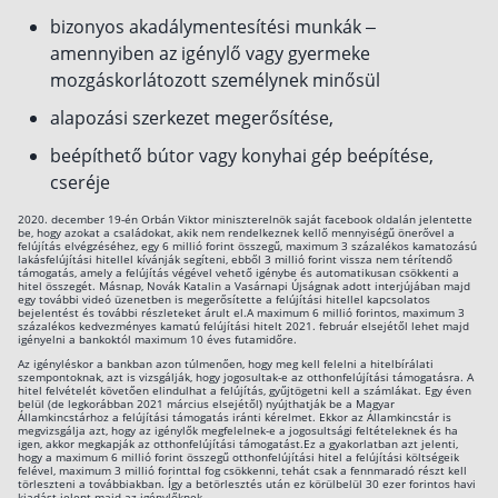
bizonyos akadálymentesítési munkák –
amennyiben az igénylő vagy gyermeke
mozgáskorlátozott személynek minősül
alapozási szerkezet megerősítése,
beépíthető bútor vagy konyhai gép beépítése,
cseréje
2020. december 19-én Orbán Viktor miniszterelnök saját facebook oldalán jelentette
be, hogy azokat a családokat, akik nem rendelkeznek kellő mennyiségű önerővel a
felújítás elvégzéséhez, egy 6 millió forint összegű, maximum 3 százalékos kamatozású
lakásfelújítási hitellel kívánják segíteni, ebből 3 millió forint vissza nem térítendő
támogatás, amely a felújítás végével vehető igénybe és automatikusan csökkenti a
hitel összegét. Másnap, Novák Katalin a Vasárnapi Újságnak adott interjújában majd
egy további videó üzenetben is megerősítette a felújítási hitellel kapcsolatos
bejelentést és további részleteket árult el.A maximum 6 millió forintos, maximum 3
százalékos kedvezményes kamatú felújítási hitelt 2021. február elsejétől lehet majd
igényelni a bankoktól maximum 10 éves futamidőre.
Az igényléskor a bankban azon túlmenően, hogy meg kell felelni a hitelbírálati
szempontoknak, azt is vizsgálják, hogy jogosultak-e az otthonfelújítási támogatásra. A
hitel felvételét követően elindulhat a felújítás, gyűjtögetni kell a számlákat. Egy éven
belül (de legkorábban 2021 március elsejétől) nyújthatják be a Magyar
Államkincstárhoz a felújítási támogatás iránti kérelmet. Ekkor az Államkincstár is
megvizsgálja azt, hogy az igénylők megfelelnek-e a jogosultsági feltételeknek és ha
igen, akkor megkapják az otthonfelújítási támogatást.Ez a gyakorlatban azt jelenti,
hogy a maximum 6 millió forint összegű otthonfelújítási hitel a felújítási költségeik
felével, maximum 3 millió forinttal fog csökkenni, tehát csak a fennmaradó részt kell
törleszteni a továbbiakban. Így a betörlesztés után ez körülbelül 30 ezer forintos havi
kiadást jelent majd az igénylőknek.