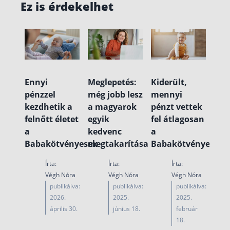
Ez is érdekelhet
Ennyi
Meglepetés:
Kiderült,
pénzzel
még jobb lesz
mennyi
kezdhetik a
a magyarok
pénzt vettek
felnőtt életet
egyik
fel átlagosan
a
kedvenc
a
Babakötvényesek
megtakarítása
Babakötvényesek
Írta:
Írta:
Írta:
Végh Nóra
Végh Nóra
Végh Nóra
publikálva:
publikálva:
publikálva:
2026.
2025.
2025.
április 30.
június 18.
február
18.