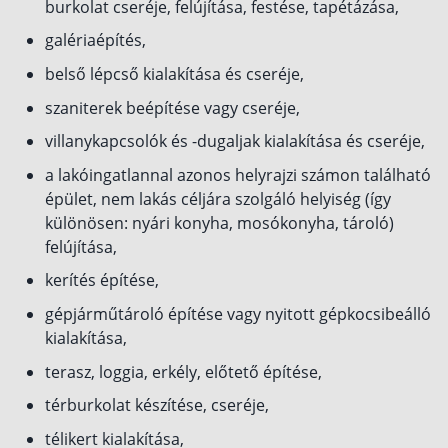
burkolat cseréje, felújítása, festése, tapétázása,
galériaépítés,
belső lépcső kialakítása és cseréje,
szaniterek beépítése vagy cseréje,
villanykapcsolók és -dugaljak kialakítása és cseréje,
a lakóingatlannal azonos helyrajzi számon található
épület, nem lakás céljára szolgáló helyiség (így
különösen: nyári konyha, mosókonyha, tároló)
felújítása,
kerítés építése,
gépjárműtároló építése vagy nyitott gépkocsibeálló
kialakítása,
terasz, loggia, erkély, előtető építése,
térburkolat készítése, cseréje,
télikert kialakítása,