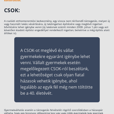
konstrukciót.
Szabad felhasználású hitel
CSOK:
Lakáshitel
A családi otthonteremtési kedvezmény, egy vissza nem térítendő támogatás, melyet új
Hitelkiváltás
vagy használt lakás vásárlására, új lakóingatlan építésére vagy meglévő ingatlan
bővítésére lehet igénybe venni (új lakásnak számít minden 2008. július 1-jén vagy azt
követően kiadott építési engedéllyel rendelkező ingatlan, beleértve a még építés alatt
Babaváró hitel
állókat is).
Vagyonbiztosítások
A CSOK-ot meglévő és vállat
Kötelező biztosítás (KGFB)
gyermekekre egyaránt igénybe lehet
venni. Vállalt gyermekek esetén
Casco
megelőlegezett CSOK-ról beszélünk,
Utasbiztosítás
ezt a lehetőséget csak olyan fiatal
házasok vehetik igénybe, ahol
Lakásbiztosítás útmutató – Hogyan válassz?
legalább az egyik fél még nem töltötte
Lakásbiztosítás: válaszok az 50 leggyakoribb
kérdésre
be a 40. életévét.
Minősített Fogyasztóbarát Otthonbiztosítás
útmutató
Gyermekvállalás esetén a támogatás felvételét rögzítő szerződésben a házaspár
Blog
vállalja, hogy egy bizonyos időponting lesz egy vagy több gyermekük (egy gyermek