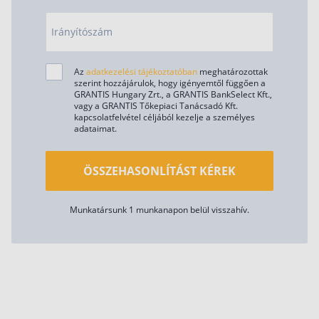
Irányítószám
Az
adatkezelési tájékoztatóban
meghatározottak
szerint hozzájárulok, hogy igényemtől függően a
GRANTIS Hungary Zrt., a GRANTIS BankSelect Kft.,
vagy a GRANTIS Tőkepiaci Tanácsadó Kft.
kapcsolatfelvétel céljából kezelje a személyes
adataimat.
ÖSSZEHASONLÍTÁST KÉREK
Munkatársunk 1 munkanapon belül visszahív.