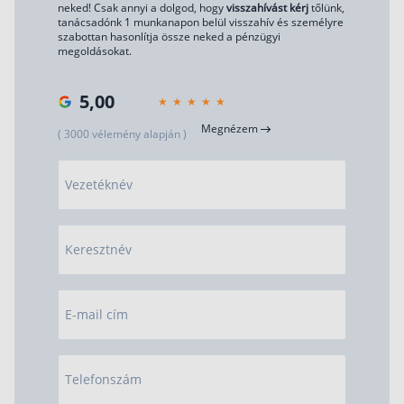
neked! Csak annyi a dolgod, hogy
visszahívást kérj
tőlünk,
tanácsadónk 1 munkanapon belül visszahív és személyre
szabottan hasonlítja össze neked a pénzügyi
megoldásokat.
5,00
Megnézem
( 3000 vélemény alapján )
Vezetéknév
Keresztnév
E-mail cím
Telefonszám