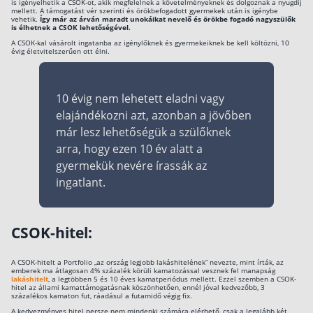
is igényelhetik a CSOK-ot, akik megfelelnek a követelményeknek és dolgoznak a nyugdíj
mellett. A támogatást vér szerinti és örökbefogadott gyermekek után is igénybe
vehetik.
Így már az árván maradt unokáikat nevelő és örökbe fogadó nagyszülők
is élhetnek a CSOK lehetőségével.
A CSOK-kal vásárolt ingatanba az igénylőknek és gyermekeiknek be kell költözni, 10
évig életvitelszerűen ott élni.
10 évig nem lehetett eladni vagy
elajándékozni azt, azonban a jövőben
már lesz lehetőségük a szülőknek
arra, hogy ezen 10 év alatt a
gyermekük nevére írassák az
ingatlant.
CSOK-hitel:
A CSOK-hitelt a Portfolio „az ország legjobb lakáshitelének” nevezte, mint írták, az
emberek ma átlagosan 4% százalék körüli kamatozással vesznek fel manapság
lakáshitelt
, a legtöbben 5 és 10 éves kamatperiódus mellett. Ezzel szemben a CSOK-
hitel az állami kamattámogatásnak köszönhetően, ennél jóval kedvezőbb, 3
százalékos kamaton fut, ráadásul a futamidő végig fix.
A kedvezményes hitel persze nem mindenki számára elérhető, csak a legalább két