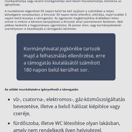
munkavállalója vagy vezető tisztégviselője sem közeli hozzátartozója, élettársa az
igénylőnek.
A munkálatok végeztével 60 napon belül be kell nyújtani a számlákat a teljes
költségekre vonatkozóan, a Kincstár 30 napon belül ellenőrzi, elbírálja, majd további 5
napon belül kiutalja a támogatást. Az ügymenet megkönnyítése érdekében lehet
online is intézni a kérelem benyújtását a Kincstár által üzemeltetett felületen. Akik
jobban kedvelik a hagyományos ügyintézést, ők postai úton, vagy kormányablaknál
személyesen is beadhatják a támogatási kérelmet.
Kormányhivatal jogkörébe tartozik
majd a felhasználás ellenőrzése, erre
a támogatás kiutalásától számított
180 napon belül kerülhet sor.
Az alábbi munkálatokra igényelhető a támogatás:
víz-, csatorna-, elektromos-, gáz-közműszolgáltatás
bevezetése, illetve a belső hálózat kiépítése vagy
cseréje,
fürdőszoba, illetve WC létesítése olyan lakásban,
amely nem rendelkezik ilyen helyiséggel,