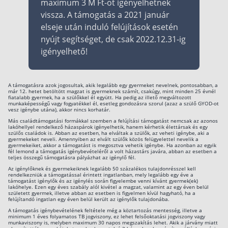
maximum 3 M Ft-ot igényelhetnek
vissza. A támogatás a 2021 január
elseje után induló felújítások esetén
nyújt segítséget, de csak 2022.12.31-ig
igényelhető!
A támogatásra azok jogosultak, akik legalább egy gyermeket nevelnek, pontosabban, a
már 12. hetet betöltött magzat is gyermeknek számít, csakúgy, mint minden 25 évnél
fiatalabb gyermek, ha a szülőkkel él együtt. Ha pedig az illető megváltozott
munkaképességű vagy fogyatékkel él, esetleg gondozásra szorul (azaz a szülő GYOD-ot
vesz igénybe utána), akkor nincs korhatár.
Más családtámogatási formákkal szemben a felújítási támogatást nemcsak az azonos
lakóhellyel rendelkező házaspárok igényelhetik, hanem kérhetik élettársak és egy
szülős családok is. Abban az esetben, ha elváltak a szülők, az veheti igénybe, aki a
gyermekeket neveli. Amennyiben az elvált szülők közös felügyelettel nevelik a
gyermekeiket, akkor a támogatást is megosztva vehetik igénybe. Ha azonban az egyik
fél lemond a támogatás igénybevételéről a volt házastárs javára, abban az esetben a
teljes összegű támogatásra pályázhat az igénylő fél.
Az igénylőknek és gyermekeiknek legalább 50 százalékos tulajdonrésszel kell
rendelkezniük a támogatással érintett ingatlanban, mely legalább egy éve a
támogatást igénylők és az igénylés során figyelembe venni kívánt gyermek(ek)
lakóhelye. Ezen egy éves szabály alól kivétel a magzat, valamint az egy éven belül
született gyermek, illetve abban az esetben is figyelmen kívül hagyható, ha a
felújítandó ingatlan egy éven belül került az igénylők tulajdonába.
A támogatás igénybevételének feltétele még a köztartozás mentesség, illetve a
minimum 1 éves folyamatos TB jogviszony, ez lehet felsőoktatási jogviszony vagy
munkaviszony is, melyben maximum 30 napos megszakítás lehet. Akik a járvány miatt