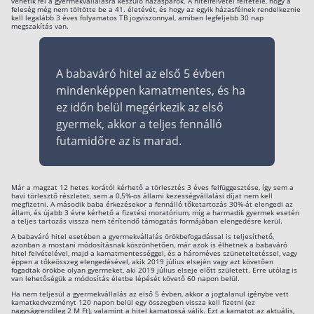
vehetik fel a gyermekvállalásra készülő házaspárok. A hitelfelvétel feltétele, hogy a
feleség még nem töltötte be a 41. életévét, és hogy az egyik házasfélnek rendelkeznie
kell legalább 3 éves folyamatos TB jogviszonnyal, amiben legfeljebb 30 nap
Csoportos életbiztosítás
megszakítás van.
Kockázati életbiztosítás 🛡
Euróalapú megtakarításos életbiztosítás
A babaváró hitel az első 5 évben
mindenképpen kamatmentes, és ha
Megtakarítással kombinált életbiztosítás
ez időn belül megérkezik az első
Vegyes életbiztosítás
gyermek, akkor a teljes fennálló
futamidőre az is marad.
Befektetési egységekhez kötött életbiztosítás
Egészségbiztosítás
Már a magzat 12 hetes korától kérhető a törlesztés 3 éves felfüggesztése, így sem a
havi törlesztő részletet, sem a 0,5%-os állami kezességvállalási díjat nem kell
megfizetni. A második baba érkezésekor a fennálló tőketartozás 30%-át elengedi az
Egészségbiztosítás cégeknek
állam, és újabb 3 évre kérhető a fizetési moratórium, míg a harmadik gyermek esetén
a teljes tartozás vissza nem térítendő támogatás formájában elengedésre kerül.
Magán egészségbiztosítás 💊
A babaváró hitel esetében a gyermekvállalás örökbefogadással is teljesíthető,
azonban a mostani módosításnak köszönhetően, már azok is élhetnek a babaváró
hitel felvételével, majd a kamatmentességgel, és a hároméves szüneteltetéssel, vagy
Betegbiztosítás
éppen a tőkeösszeg elengedésével, akik 2019 július elsején vagy azt követően
fogadtak örökbe olyan gyermeket, aki 2019 július elseje előtt született. Erre utólag is
Egészségpénztár – Spórolj évi akár 150 ezer
van lehetőségük a módosítás életbe lépését követő 60 napon belül.
forintot
Ha nem teljesül a gyermekvállalás az első 5 évben, akkor a jogtalanul igénybe vett
Egészségbiztosítás kalkulátor
kamatkedvezményt 120 napon belül egy összegben vissza kell fizetni (ez
nagyságrendileg 2 M Ft), valamint a hitel kamatossá válik. Ezt a kamatot az aktuális,