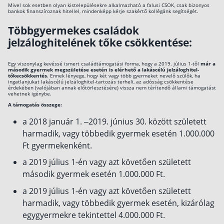
Mivel sok esetben olyan kistelepülésekre alkalmazható a falusi CSOK, csak bizonyos
bankok finanszíroznak hitellel, mindenképp kérje szakértő kollégánk segítségét.
Többgyermekes családok
jelzáloghitelének tőke csökkentése:
Egy viszonylag kevéssé ismert családtámogatási forma, hogy a 2019. július 1-től
már a
második gyermek megszületése esetén is elérhető a lakáscélú jelzáloghitel-
tőkecsökkentés.
Ennek lényege, hogy két vagy több gyermeket nevelő szülők, ha
ingatlanjukat lakáscélú jelzáloghitel-tartozás terheli, az adósság csökkentése
érdekében (valójában annak előtörlesztésére) vissza nem térítendő állami támogatást
vehetnek igénybe.
A támogatás összege:
a 2018 január 1. –2019. június 30. között született
harmadik, vagy többedik gyermek esetén 1.000.000
Ft gyermekenként.
a 2019 július 1-én vagy azt követően született
második gyermek esetén 1.000.000 Ft.
a 2019 július 1-én vagy azt követően született
harmadik, vagy többedik gyermek esetén, kizárólag
egygyermekre tekintettel 4.000.000 Ft.