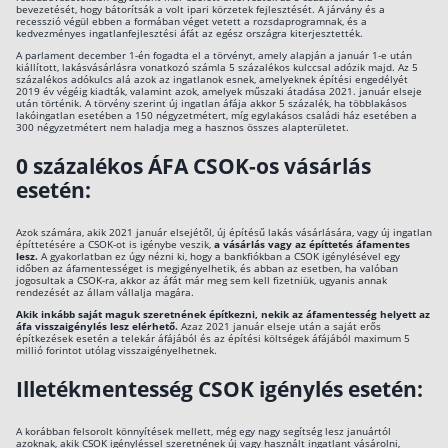
bevezetését, hogy bátorítsák a volt ipari körzetek fejlesztését. A járvány és a
recesszió végül ebben a formában véget vetett a rozsdaprogramnak, és a
kedvezményes ingatlanfejlesztési áfát az egész országra kiterjesztették.
A parlament december 1-én fogadta el a törvényt, amely alapján a január 1-e után
kiállított, lakásvásárlásra vonatkozó számla 5 százalékos kulccsal adózik majd. Az 5
százalékos adókulcs alá azok az ingatlanok esnek, amelyeknek építési engedélyét
2019 év végéig kiadták, valamint azok, amelyek műszaki átadása 2021. január elseje
után történik. A törvény szerint új ingatlan áfája akkor 5 százalék, ha többlakásos
lakóingatlan esetében a 150 négyzetmétert, míg egylakásos családi ház esetében a
300 négyzetmétert nem haladja meg a hasznos összes alapterületet.
0 százalékos ÁFA CSOK-os vásárlás
esetén:
Azok számára, akik 2021 január elsejétől, új építésű lakás vásárlására, vagy új ingatlan
építtetésére a CSOK-ot is igénybe veszik,
a vásárlás vagy az építtetés áfamentes
lesz.
A gyakorlatban ez úgy nézni ki, hogy a bankfiókban a CSOK igénylésével egy
időben az áfamentességet is megigényelhetik, és abban az esetben, ha valóban
jogosultak a CSOK-ra, akkor az áfát már meg sem kell fizetniük, ugyanis annak
rendezését az állam vállalja magára.
Akik inkább saját maguk szeretnének építkezni, nekik az áfamentesség helyett az
áfa visszaigénylés lesz elérhető.
Azaz 2021 január elseje után a saját erős
építkezések esetén a telekár áfájából és az építési költségek áfájából maximum 5
millió forintot utólag visszaigényelhetnek.
Illetékmentesség CSOK igénylés esetén:
A korábban felsorolt könnyítések mellett, még egy nagy segítség lesz januártól
azoknak, akik CSOK igényléssel szeretnének új vagy használt ingatlant vásárolni,