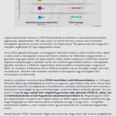
A gyermekvállalás mellett a CSOK felvételének is feltétele a társadalombiztosítási
jogviszony. Alapesetben 180 nap, míg a 10 millió forintos vissza nem térítendő
támogatás igénylése esetén minimum 2 év folyamatos TB jogviszonyt kell leigazolni,
melyben legfeljebb 30 nap megszakítás lehet.
Ha a CSOK igénylő házaspár a támogatási időszakon belül a válás mellett dönt, akkor
a válás után a támogatást vissza kell fizetni, kivéve, ha időközben megszületett a
gyermek vagy gyermekek, az egyik szülő a válás során megszerzi a CSOK-kal vásárolt
ingatlan tulajdonjogát a válóper során, és a kiskorú gyermekek (akikre a támogatást
igénybe vették) is a CSOK-os ingatlanban élnek tovább a tulajdonjogot megszerző
féllel. Ez esetben módosítani kell a CSOK-szerződést, de az összeget magát nem kell
visszafizetni. Minden más esetben azonban a támogatást egy összegben kell
visszautalni az államnak.
Sajátos szabályok vonatkoznak
a CSOK önerőként való felhasználására
is. A Magyar
Nemzeti Bank egy állásfoglalása szerint „az egyszeri, gyermekek után járó, vissza nem
térítendő lakáscélú támogatások a hitelfedezeti arányok számításakor nem növelik a
hitelnyújtó kitettségét és így a hitelösszeget, azok önerőként vehetők igénybe.” Ez azt
jelenti, hogy
ha egy család már meglévő gyermek után igényelt CSOK-ot, akkor azt
a hitelintézeteknek el kell fogadniuk lakáshitel-önerőként is.
Megelőlegzett CSOK-
kal kapcsolatban azonban nem foglalt állást az MNB, vagyis a bankok dönthetnek úgy,
hogy elfogadják az előre felvett pénzt önerőnek, és úgy is, hogy nem – a legtöbb
hitelintézet inkább a „nem” mellett dönt, így tervezésnél ezt is érdemes figyelembe
venni.
Novák Katalin 2020. december végén jelentette be, hogy most már azok a nyugdíjasok