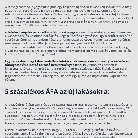
A támogatásra való jogosultsághoz egy teljesen új önálló lakást kell kialakítani a még
beépítetlen tetőtérben. Ennek az ingatlannak jogilag is el kell különülnie és a
tulajdonosai a támogatást igénylők lesznek, míg az alsó szint a szülők tulajdonában
marad. Alapterületre vonatkozóan is van elvárás, az újonnan kialakított résznek el kell
érnie 1 gyermek esetén min. 40 nm-t, 2 gyermek esetén a min. 50 nm-t. 3 vagy több
gyermek esetén 60 nm a minimális elvárás.
A
tetőtér beépítés és az otthonfelújítási program
(erről részleteket a későbbiekben
olvashatnak) jók kombinálhatóak és kiegészíthetőek egymással. Így a tetőtér beépítés
esetén az újonnan kialakított részre a teljes összegű CSOK mellett az otthonfelújítási
támogatást is kihasználhatja a fiatal pár valamilyen további munkálatra.
Természetesen, abban az esetben, ha az alsó szinten élő szülők rendelkeznek még
olyan gyermekkel, akire az otthonfelújítási támogatást igénybe tudják venni, akkor ők
is részesülhetnek a támogatásból.
Egy társasház még kihasználatlan tetőterének beépítésére is igénybe vehető ez
támogatás és a hozzá tartozó kedvezményes hitel is.
Abban az esetben is
kihasználható ez a lehetőség, ha a tetőtér mérete csak egy lakás kialakítását teszi
lehetővé. Fontos, hogy itt nem a legfelső emeleten lakó családok tetőtérbe való
terjeszkedését szeretnék elősegíteni, hanem egy új család ingatlannal kapcsolatos
céljait.
5 százalékos ÁFA az új lakásokra:
A lakásépítés áfáját 2016 és 2019 között egyszer már lecsökkentették 5 százalékra. A
kormány a tavalyi év végén döntött úgy, hogy visszaállítja a lakásáfát az ez előtti, 27
százalékos szintre, ám ez az emelés nem volt hosszúéletű: időközben kipukkadt a
budapesti ingatlanlufi, majd a járvány és a recesszió rég nem látott szintre lökte
vissza a lakás- és albérletárakat. Ezeknek a folyamatoknak a hatására bezuhant a
lakásépítések száma, ami az építőipar teljesítményét is veszélyeztette.
Ősszel a kormány bejelentette, hogy 2021-től a 2022 végéig elkészülő lakások
esetében ismét 5 százalék lesz a lakásépítés áfája. Egyes területeken, az úgynevezett
rozsdaövezetekben egyébként már ezelőtt eltervezték az 5 százalékos áfa