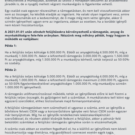
elveszítették a munkájukat, azoknak az utolsó 3 hónapban beszámít az álláskeresési
járadék is, de a nyugdíj mellett végzett munkavégzés is figyelembe vehető.
Egy család csak egyszer részesülhet a támogatásban, és nem kell visszafizetniük akkor
sem az összeget, ha később eladják az ingatlant. Ha valaki olyan ingatlant vesz, amire
már felhasználták ezt a kedvezményt, de ő maga még nem vette igénybe, akkor ő
szintén igényelheti ugyan erre az ingatlanra, abban az esetben, ha a korábbi igénylő
nem közeli hozzátartozója.
A 2021.01.01 után elindult felújításokra kérvényezhető a támogatás, anyag és
munkaköltségre fele-fele arányban. Nézzünk meg néhány példát, hogy hogyan is
működik ez valójában:
Példa 1:
Ha a felújítás teljes költsége 6.000.000 Ft. Ebből az anyagköltség 4.500.000 Ft, míg a
munkadíj 1.500.000 Ft. Akkor a kifizethető támogatás 3.000.000 Ft, ugyanis 1.500.000
Ft az anyagköltségre, míg 1.500.000 Ft a munkadíjra kérhető, tehát teljesül az 50-50%-
os szabály.
Példa 2:
Ha a felújítás teljes költsége 5.000.000 Ft. Ebből az anyagköltség 4.000.000 Ft, míg a
munkadíj 1.000.000 Ft. Akkor a kifizethető támogatás maximum 2.000.000 Ft, ugyanis
az 50-50% figyelembevételével anyagköltségre 1.000.000 Ft, míg munkadíjra szintén
1.000.000 Ft igényelhető.
A támogatás utófinanszírozással működik, tehát az igénylőknek előre ki kell fizetni a
felújítás teljes összegét, és gyűjtögetni kell a számlákat. A munkálatokra kell kötni egy
egyszerű szerződést, ehhez biztosítanak majd formanyomtatványt.
A felújítási támogatásban nem számolható el ugyanaz a számla, amit az igénylők a
bővítésre felvett CSOK vagy a korszerűsítésre igénybe vett falusi CSOK során egyszer
már benyújtottak. Míg, ha az igénylők rendelkeznek lakástakarékpénztári
szerződéssel, és részben abból kívánják fedezni a felújítást, akkor a pénztár felé
beküldött számlákat a felújítási támogatás igénylése során is elszámolhatják.
A számla csak abban az esetben fogadható el, ha a kiállító az igénylőnek nem közeli
hozzátartozója vagy élettársa, míg gazdálkozó szervezet esetén egyik tagja,