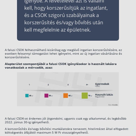
igénybe. A felvételével azt is vállalni
kell, hogy korszerűsítjük az ingatlant,
és a CSOK szigorú szabályainak a
korszerűsítés és/vagy bővítés után
kell megfelelnie az épületnek.
A falusi CSOK felhasználható kizárólag egy meglévő ingatlan korszerűsítésére, ez
esetben feleannyi támogatást lehet igényelni, mint az új ingatlan vásárlására és
korszerűsítésére.
Alapterület szempontjából a falusi CSOK igénylésekor is használt lakásra
vonatkozóak a mérvadók, azaz:
A falusi CSOK-ot érdemes jól átgondolni, ugyanis csak egy alkalommal, és legkésőbb
2022. június 30-ig igényelhető.
A korszerűsítés és/vagy bővítési munkálatokra tervezett, hitelintézet által elfogadott
költségvetés áfájából maximum 5 M Ft visszaigényelhető.