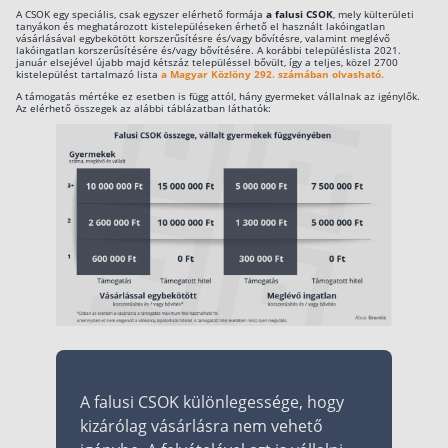
A CSOK egy speciális, csak egyszer elérhető formája
a falusi CSOK
, mely külterületi
tanyákon és meghatározott kistelepüléseken érhető el használt lakóingatlan
vásárlásával egybekötött korszerűsítésre és/vagy bővítésre, valamint meglévő
lakóingatlan korszerűsítésére és/vagy bővítésére. A korábbi településlista 2021.
január elsejével újabb majd kétszáz településsel bővült, így a teljes, közel 2700
kistelepülést tartalmazó lista
a Magyar Közlöny 292. számában olvasható.
A támogatás mértéke ez esetben is függ attól, hány gyermeket vállalnak az igénylők.
Az elérhető összegek az alábbi táblázatban láthatók:
A falusi CSOK különlegessége, hogy
kizárólag vásárlásra nem vehető