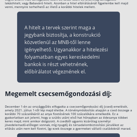
lakáshitelt, vagy Babaváró hitelt. Azonban a hitel elbírálásánál figyelembe kell majd
venni, mennyire terhelhető az illető a korábbi hitelek mellett.
A hitelt a tervek szerint maga a
jegybank biztosítja, a konstrukció
közvetlenül az MNB-től lenne
igényelhető. Ugyanakkor a hitelezési
folyamatban egyes kereskedelmi
bankok is részt vehetnének,
előbírálatot végeznének el.
Megemelt csecsemőgondozási díj:
December 1-én az országgyűlés elfogadta a csecsemőgondozási díj (csed) emelését,
amely 2021. július 1-től lép majd életbe. A törvénymódosítás alapján a csed összege a
korábbi 70 százalékáról az anya fizetésének 100 százalékára emelkedik. Ez a
gyakorlatban azt jelenti, hogy a szülés utáni első hat hónapban az édesanya többet
keres majd, mint amikor dolgozott. A csedből ugyanis kizárólag személyi
jövedelemadó-előleget vonnak, míg nyugdíj és társadalombiztosítási járulékot az
ellátás után nem kell fizetni, így ezek összege a gyermeket vállaló családoknál marad.