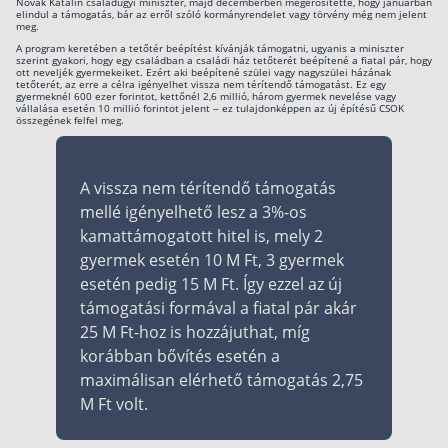
Novák Katalin családügyi miniszter, majd decemberben megerősítette, hogy januárban
elindul a támogatás, bár az erről szóló kormányrendelet vagy törvény még nem jelent
meg.
A program keretében a tetőtér beépítést kívánják támogatni, ugyanis a miniszter
szerint gyakori, hogy egy családban a családi ház tetőterét beépítené a fiatal pár, hogy
ott neveljék gyermekeiket. Ezért aki beépítené szülei vagy nagyszülei házának
tetőterét, az erre a célra igényelhet vissza nem térítendő támogatást. Ez egy
gyermeknél 600 ezer forintot, kettőnél 2,6 millió, három gyermek nevelése vagy
vállalása esetén 10 millió forintot jelent – ez tulajdonképpen az új építésű CSOK
összegének felfel meg.
A vissza nem térítendő támogatás
mellé igényelhető lesz a 3%-os
kamattámogatott hitel is, mely 2
gyermek esetén 10 M Ft, 3 gyermek
esetén pedig 15 M Ft. Így ezzel az új
támogatási formával a fiatal pár akár
25 M Ft-hoz is hozzájuthat, míg
korábban bővítés esetén a
maximálisan elérhető támogatás 2,75
M Ft volt.