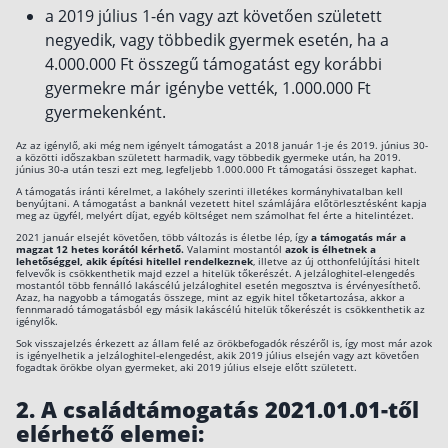
a 2019 július 1-én vagy azt követően született
negyedik, vagy többedik gyermek esetén, ha a
4.000.000 Ft összegű támogatást egy korábbi
gyermekre már igénybe vették, 1.000.000 Ft
gyermekenként.
Az az igénylő, aki még nem igényelt támogatást a 2018 január 1-je és 2019. június 30-
a közötti időszakban született harmadik, vagy többedik gyermeke után, ha 2019.
június 30-a után teszi ezt meg, legfeljebb 1.000.000 Ft támogatási összeget kaphat.
A támogatás iránti kérelmet, a lakóhely szerinti illetékes kormányhivatalban kell
benyújtani. A támogatást a banknál vezetett hitel számlájára előtörlesztésként kapja
meg az ügyfél, melyért díjat, egyéb költséget nem számolhat fel érte a hitelintézet.
2021 január elsejét követően, több változás is életbe lép, így
a támogatás már a
magzat 12 hetes korától kérhető.
Valamint mostantól
azok is élhetnek a
lehetőséggel, akik építési hitellel rendelkeznek
, illetve az új otthonfelújítási hitelt
felvevők is csökkenthetik majd ezzel a hitelük tőkerészét. A jelzáloghitel-elengedés
mostantól több fennálló lakáscélú jelzáloghitel esetén megosztva is érvényesíthető.
Azaz, ha nagyobb a támogatás összege, mint az egyik hitel tőketartozása, akkor a
fennmaradó támogatásból egy másik lakáscélú hitelük tőkerészét is csökkenthetik az
igénylők.
Sok visszajelzés érkezett az állam felé az örökbefogadók részéről is, így most már azok
is igényelhetik a jelzáloghitel-elengedést, akik 2019 július elsején vagy azt követően
fogadtak örökbe olyan gyermeket, aki 2019 július elseje előtt született.
2.
A családtámogatás 2021.01.01-től
elérhető elemei: