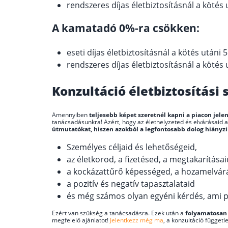
rendszeres díjas életbiztosításnál a kötés u
A kamatadó 0%-ra csökken:
eseti díjas életbiztosításnál a kötés utáni 5.
rendszeres díjas életbiztosításnál a kötés u
Konzultáció életbiztosítási s
Amennyiben
teljesebb képet szeretnél kapni a piacon jele
tanácsadásunkra! Azért, hogy az élethelyzeted és elvárásaid a
útmutatókat, hiszen azokból a legfontosabb dolog hiányzik
Személyes céljaid és lehetőségeid,
az életkorod, a fizetésed, a megtakarításaid
a kockázattűrő képességed, a hozamelvár
a pozitív és negatív tapasztalataid
és még számos olyan egyéni kérdés, ami 
Ezért van szükség a tanácsadásra. Ezek után a
folyamatosan 
megfelelő ajánlatot!
Jelentkezz még ma
, a konzultáció függet