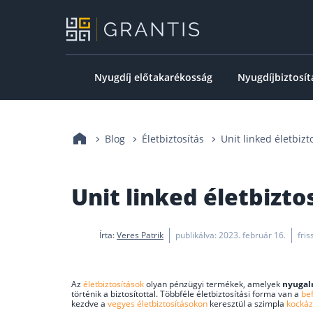
Nyugdíj előtakarékosság
Nyugdíjbiztosít
Blog
Életbiztosítás
Unit linked életbizt
Unit linked életbizto
Írta:
Veres Patrik
publikálva: 2023. február 16.
fris
Az
életbiztosítások
olyan pénzügyi termékek, amelyek
nyugal
történik a biztosítottal. Többféle életbiztosítási forma van a
bef
kezdve a
vegyes életbiztosításokon
keresztül a szimpla
kockáz