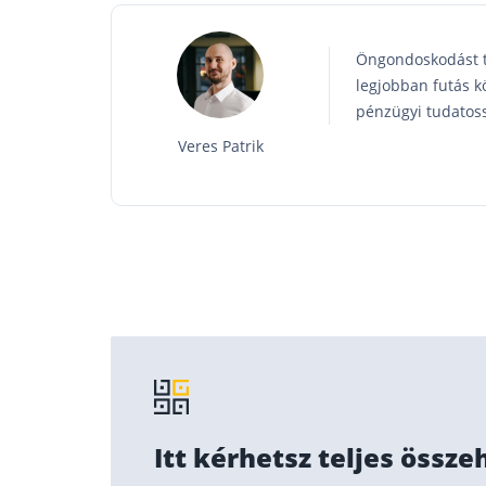
Öngondoskodást tá
legjobban futás k
pénzügyi tudatoss
Veres Patrik
Itt kérhetsz teljes össze