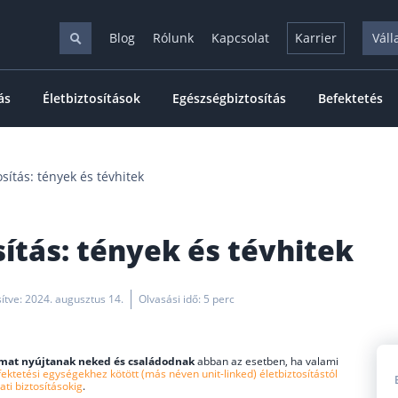
Blog
Rólunk
Kapcsolat
Karrier
Váll
ás
Életbiztosítások
Egészségbiztosítás
Befektetés
osítás: tények és tévhitek
sítás: tények és tévhitek
sítve: 2024. augusztus 14.
Olvasási idő: 5 perc
mat nyújtanak neked és családodnak
abban az esetben, ha valami
ektetési egységekhez kötött (más néven unit-linked) életbiztosítástól
ati biztosításokig
.