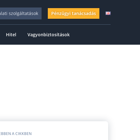
alati szolgáltatások
Pénzügyi tanácsadás
Hitel
Vagyonbiztosítások
EBBEN A CIKKBEN