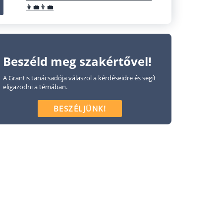
👩‍💼👨‍💼
Beszéld meg szakértővel!
A Grantis tanácsadója válaszol a kérdéseidre és segít
eligazodni a témában.
BESZÉLJÜNK!