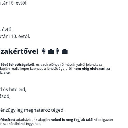
táni 6. évtől.
 évtől,
táni 10. évtől.
zakértővel 👩‍💼👨‍💼
n lévő lehetőségekről
, és azok előnyeiről-hátrányairól jelentkezz
lapján reális képet kaphass a lehetőségeidről,
nem elég elolvasni az
, a te
:
 és hiteleid,
ásod,
pénzügyileg meghatároz téged.
frissített
adatbázisunk alapján
neked is meg fogjuk találni
az igazán
len szakértőnkkel ingyenes.