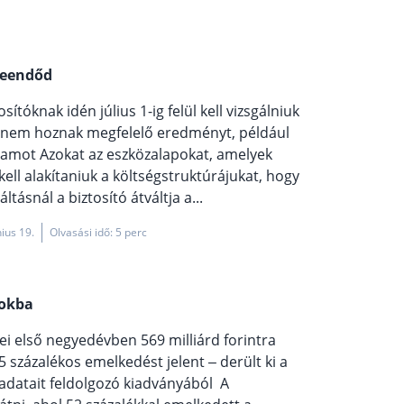
teendőd
ítóknak idén július 1-ig felül kell vizsgálniuk
yek nem hoznak megfelelő eredményt, például
zamot Azokat az eszközalapokat, amelyek
ell alakítaniuk a költségstruktúrájukat, hogy
ásnál a biztosító átváltja a...
nius 19.
Olvasási idő: 5 perc
sokba
idei első negyedévben 569 milliárd forintra
25 százalékos emelkedést jelent – derült ki a
adatait feldolgozó kiadványából A