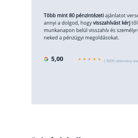
Több mint 80 pénzintézeti
ajánlatot vers
annyi a dolgod, hogy
visszahívást kérj
től
munkanapon belül visszahív és személyre
neked a pénzügyi megoldásokat.
5,00
( 3000 vélemény ala