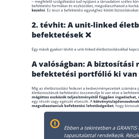
– megfelelő szolgáltatást tud nyújtani a társadalom széles köré
befektetési formákat és eszközöket, megválaszthatod a kockáza
kezelni
. Ez teszi a befektetési egységhez kötött biztosításoka
2. tévhit: A unit-linked él
befektetések ❌
Egy másik gyakori tévhit a unit-linked életbiztosításokkal ka
A valóságban: A biztosítási 
befektetési portfólió ki va
Míg az életbiztosítási fedezet a kedvezményezettek számára p
életbiztosítások befektetési összetevője ki van téve a befekte
mögöttes eszközök teljesítményétől függően ingadozhat,
é
egy részét vagy egészét elveszíti. A
kötvénytulajdonosokna
megválasztaniuk befektetési lehetőségeiket
, hogy biztosa
Ebben a tekintetben a GRANTIS 
tapasztalattal rendelkezik. Rész