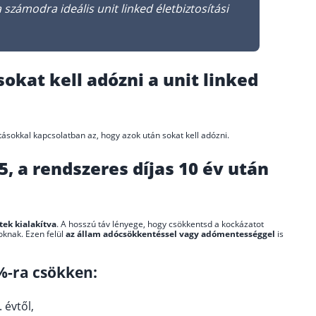
 számodra ideális unit linked életbiztosítási
sokat kell adózni a unit linked
tásokkal kapcsolatban az, hogy azok után sokat kell adózni.
5, a rendszeres díjas 10 év után
tek kialakítva
. A hosszú táv lényege, hogy csökkentsd a kockázatot
oknak. Ezen felül
az állam adócsökkentéssel vagy adómentességgel
is
%-ra csökken:
 évtől,