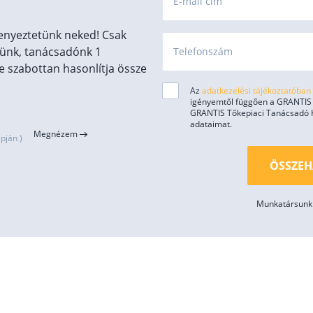
E-mail cím
enyeztetünk neked! Csak
ünk, tanácsadónk 1
Telefonszám
 szabottan hasonlítja össze
Az
adatkezelési tájékoztatóban
igényemtől függően a GRANTIS H
GRANTIS Tőkepiaci Tanácsadó Kft
adataimat.
Megnézem
pján )
ÖSSZEH
Munkatársunk 