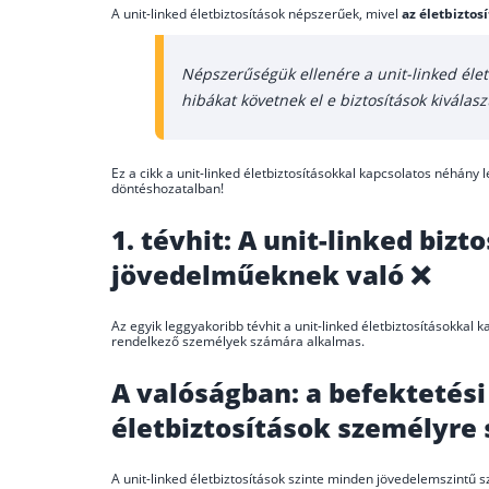
A unit-linked életbiztosítások népszerűek, mivel
az életbiztos
Népszerűségük ellenére a unit-linked életb
hibákat követnek el e biztosítások kiválas
Ez a cikk a unit-linked életbiztosításokkal kapcsolatos néhány 
döntéshozatalban!
1. tévhit: A unit-linked biz
jövedelműeknek való ❌
Az egyik leggyakoribb tévhit a unit-linked életbiztosításokka
rendelkező személyek számára alkalmas.
A valóságban: a befektetés
életbiztosítások személyre
A unit-linked életbiztosítások szinte minden jövedelemszintű