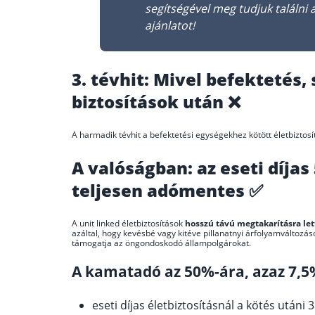
segítségével meg tudjuk találni a
ajánlatot!
3. tévhit: Mivel befektetés, 
biztosítások után ❌
A harmadik tévhit a befektetési egységekhez kötött életbiztosí
A valóságban: az eseti díjas 
teljesen adómentes ✅
A unit linked életbiztosítások
hosszú távú megtakarításra let
azáltal, hogy kevésbé vagy kitéve pillanatnyi árfolyamváltozás
támogatja az öngondoskodó állampolgárokat.
A kamatadó az 50%-ára, azaz 7,5
eseti díjas életbiztosításnál a kötés utáni 3.