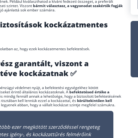
nek. Például kiválaszthatod a kívánt fedezeti összeget, a preferált
ti szintet. Viszont
bármit választasz, a vagyonodat szakértők fogják
t jó ajánlattá sok ember számára.
etbiztosítások kockázatmentes
pcsolatban az, hogy ezek kockázatmentes befektetések.
rész garantált, viszont a
n téve kockázatnak ✅
énzügyi védelmet nyújt, a befektetési egységekhez kötött
téseket érintő általános kockázatoknak. A
befektetésed értéke a
s mindig fennáll annak a lehetősége, hogy a biztosított befektetésének
k
tisztában kell lenniük ezzel a kockázattal, és
körültekintően kell
k legyenek abban, hogy a vállalt kockázat szintje megfelel számukra.
több ezer megkötött szerződéssel rengeteg
letes igény-, és kockázattűrés felmérőink