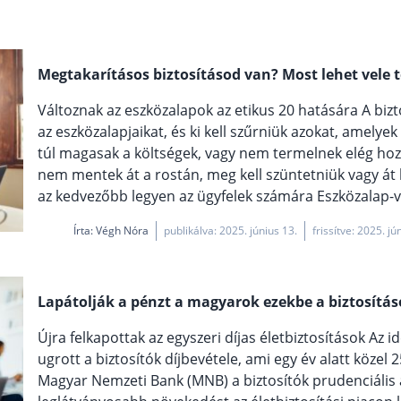
Megtakarításos biztosításod van? Most lehet vele 
Változnak az eszközalapok az etikus 20 hatására A biztos
az eszközalapjaikat, és ki kell szűrniük azokat, amel
túl magasak a költségek, vagy nem termelnek elég ho
nem mentek át a rostán, meg kell szüntetniük vagy át k
az kedvezőbb legyen az ügyfelek számára Eszközalap-vált
Írta:
Végh Nóra
publikálva: 2025. június 13.
frissítve: 2025. jú
Lapátolják a pénzt a magyarok ezekbe a biztosítá
Újra felkapottak az egyszeri díjas életbiztosítások Az 
ugrott a biztosítók díjbevétele, ami egy év alatt közel 
Magyar Nemzeti Bank (MNB) a biztosítók prudenciális 