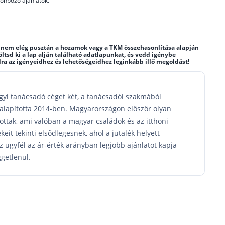
önböző ajánlatok.
 de nem elég pusztán a hozamok vagy a TKM összehasonlítása alapján
öltsd ki a lap alján található adatlapunkat, és vedd igénybe
 az igényeidhez és lehetőségeidhez leginkább illő megoldást!
yi tanácsadó céget két, a tanácsadói szakmából
l alapította 2014-ben. Magyarországon először olyan
tottak, ami valóban a magyar családok és az itthoni
keit tekinti elsődlegesnek, ahol a jutalék helyett
z ügyfél az ár-érték arányban legjobb ajánlatot kapja
ggetlenül.