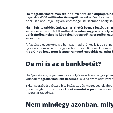
Ha megtakarításról van szó,
az elmúlt években
duplájára nő
nagyjából
4500 milliárdos összegről
beszélhetünk. Ez arra mu
pénzüket, ahol látják, egyéb lehetőségekkel szemben pedig so
Ha mégis továbblépünk ezen a lehetőségen, a legtöbben m
kezelésére
– közel
6000 milliárd forintos vagyon
pihen ilyen
valószínűleg neked is két dolog jut egyből az eszedbe: eg
későbbre.
A fizetésed egyébként is a bankszámládra érkezik, így az el ne
egy időre nem kerül túl nagy erőfeszítésbe. Ráadásul fix kamat j
kiderülhet, hogy nem is annyira nyerő megoldás ez, mint hi
De mi is az a bankbetét?
Ha úgy döntesz, hogy nemcsak a folyószámládon hagyva pihen
valóban
megtakarításként kezelnéd
, akár a számládat vezet
Ekkor szerződést kötsz a hitelintézettel, és megegyeztek abb
(előre meghatározott mértékben)
kamatot ír jóvá
számodra –
megtakarításodhoz.
Nem mindegy azonban, mil