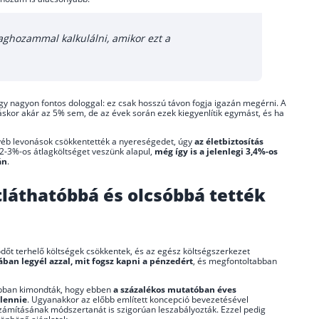
aghozammal kalkulálni, amikor ezt a
y nagyon fontos dologgal: ez csak hosszú távon fogja igazán megérni. A
áskor akár az 5% sem, de az évek során ezek kiegyenlítik egymást, és ha
éb levonások csökkentették a nyereségedet, úgy
az életbiztosítás
2-3%-os átlagköltséget veszünk alapul,
még így is
a jelenlegi 3,4%-os
án
.
tláthatóbbá és olcsóbbá tették
dőt terhelő költségek csökkentek, és az egész költségszerkezet
ában legyél azzal, mit fogsz kapni a pénzedért
, és megfontoltabban
bban kimondták, hogy ebben
a százalékos mutatóban éves
 lennie
. Ugyanakkor az előbb említett koncepció bevezetésével
számításának módszertanát is szigorúan leszabályozták. Ezzel pedig