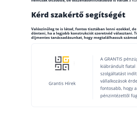
nemcsak olcsóbbá, de összehasonlíthatóbbá is váltak
a kül
Kérd szakértő segítségét
Valószínűleg te is látod, fontos tisztában lenni ezekkel,
dönteni, ha a legjobb konstrukciót szeretnéd választani. T
díjmentes tanácsadásunkat, hogy megtalálhassuk számodra
A GRANTIS pénzüg
kiábrándult fiata
szolgáltatást indí
vállalkozások érde
Grantis Hírek
fontosabb, hogy a
pénzintézettől fü