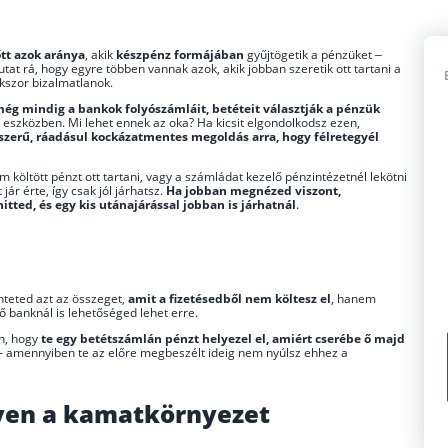
tt azok aránya
, akik
készpénz formájában
gyűjtögetik a pénzüket –
tat rá, hogy egyre többen vannak azok, akik jobban szeretik ott tartani a
kszor bizalmatlanok.
ég mindig a bankok folyószámláit, betéteit választják a pénzük
 eszközben. Mi lehet ennek az oka? Ha kicsit elgondolkodsz ezen,
yszerű, ráadásul kockázatmentes megoldás arra, hogy félretegyél
m költött pénzt ott tartani, vagy a számládat kezelő pénzintézetnél lekötni
ár érte, így csak jól járhatsz.
Ha jobban megnézed viszont,
tted, és egy kis utánajárással jobban is járhatnál
.
teted azt az összeget,
amit a fizetésedből nem költesz el
, hanem
ő banknál is lehetőséged lehet erre.
an, hogy
te egy betétszámlán pénzt helyezel el, amiért cserébe ő majd
 amennyiben te az előre megbeszélt ideig nem nyúlsz ehhez a
yen a kamatkörnyezet