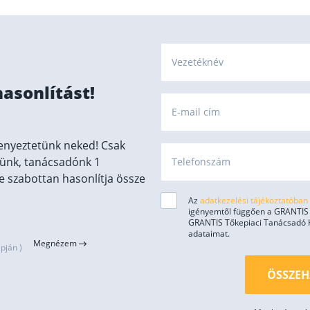
Vezetéknév
hasonlítást!
E-mail cím
enyeztetünk neked! Csak
ünk, tanácsadónk 1
Telefonszám
 szabottan hasonlítja össze
Az
adatkezelési tájékoztatóban
igényemtől függően a GRANTIS H
GRANTIS Tőkepiaci Tanácsadó Kft
adataimat.
Megnézem
pján )
ÖSSZEH