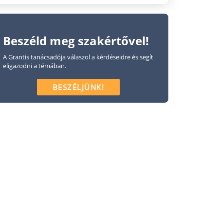
Beszéld meg szakértővel!
A Grantis tanácsadója válaszol a kérdéseidre és segít
eligazodni a témában.
BESZÉLJÜNK!