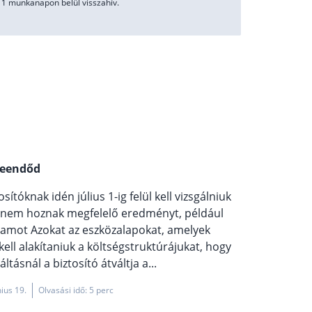
1 munkanapon belül visszahív.
teendőd
ítóknak idén július 1-ig felül kell vizsgálniuk
yek nem hoznak megfelelő eredményt, például
zamot Azokat az eszközalapokat, amelyek
ell alakítaniuk a költségstruktúrájukat, hogy
ásnál a biztosító átváltja a...
nius 19.
Olvasási idő: 5 perc