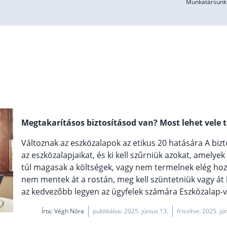
Munkatársunk 
Megtakarításos biztosításod van? Most lehet vele 
Változnak az eszközalapok az etikus 20 hatására A biztos
az eszközalapjaikat, és ki kell szűrniük azokat, amel
túl magasak a költségek, vagy nem termelnek elég ho
nem mentek át a rostán, meg kell szüntetniük vagy át k
az kedvezőbb legyen az ügyfelek számára Eszközalap-vált
Írta:
Végh Nóra
publikálva: 2025. június 13.
frissítve: 2025. jú