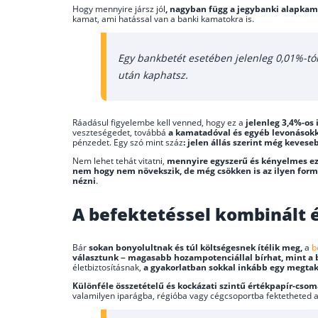
Hogy mennyire jársz jól
, nagyban függ a jegybanki alapkam
kamat, ami hatással van a banki kamatokra is.
Egy bankbetét esetében jelenleg 0,01%-tó
után kaphatsz.
Ráadásul figyelembe kell venned, hogy ez a
jelenleg 3,4%-os 
veszteségedet, továbbá
a kamatadóval és egyéb levonások
pénzedet. Egy szó mint száz
: jelen állás szerint még keves
Nem lehet tehát vitatni,
mennyire egyszerű és kényelmes e
nem hogy nem növekszik, de még csökken is az ilyen for
nézni
.
A befektetéssel kombinált é
Bár
sokan bonyolultnak és túl költségesnek ítélik meg,
a
b
választunk – magasabb hozampotenciállal bírhat, mint a
életbiztosításnak,
a gyakorlatban sokkal inkább egy megtak
Különféle összetételű és kockázati szintű értékpapír-cso
valamilyen iparágba, régióba vagy cégcsoportba fektetheted a