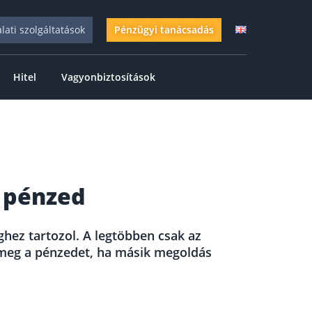
alati szolgáltatások
Pénzügyi tanácsadás
Hitel
Vagyonbiztosítások
 pénzed
hez tartozol. A legtöbben csak az
d meg a pénzedet, ha másik megoldás