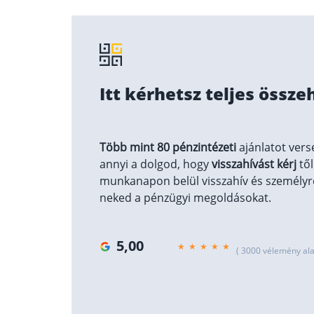
Itt kérhetsz teljes össze
Több mint 80 pénzintézeti
ajánlatot vers
annyi a dolgod, hogy
visszahívást kérj
től
munkanapon belül visszahív és személyre
neked a pénzügyi megoldásokat.
5,00
( 3000 vélemény ala