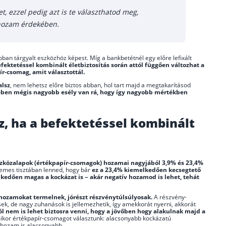
, ezzel pedig azt is te választhatod meg,
 hozam érdekében.
ábban tárgyalt eszközhöz képest. Míg a bankbetétnél egy előre lefixált
fektetéssel kombinált életbiztosítás során attól függően változhat a
r-csomag, amit választottál.
alsz
, nem lehetsz előre biztos abban, hol tart majd a megtakarításod
ében mégis nagyobb esély van rá, hogy így nagyobb mértékben
, ha a befektetéssel kombinált
eszközalapok (értékpapír-csomagok) hozamai nagyjából 3,9% és 23,4%
rdemes tisztában lenned, hogy bár
ez a 23,4% kiemelkedően kecsegtető
dően magas a kockázat is – akár negatív hozamod is lehet, tehát
hozamokat termelnek, jórészt részvénytúlsúlyosak.
A részvény-
k, de nagy zuhanások is jellemezhetik, így amekkorát nyerni, akkorát
 nem is lehet biztosra venni, hogy a jövőben hogy alakulnak majd a
ikor értékpapír-csomagot választunk: alacsonyabb kockázatú
 hozam is alacsonyabb.