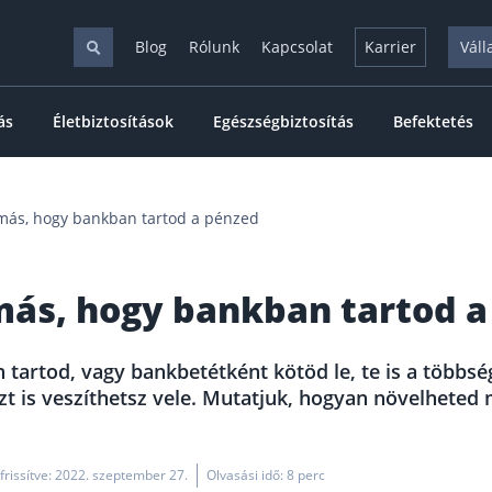
Blog
Rólunk
Kapcsolat
Karrier
Váll
ás
Életbiztosítások
Egészségbiztosítás
Befektetés
más, hogy bankban tartod a pénzed
más, hogy bankban tartod a
artod, vagy bankbetétként kötöd le, te is a többség
zt is veszíthetsz vele. Mutatjuk, hogyan növelhete
frissítve: 2022. szeptember 27.
Olvasási idő: 8 perc