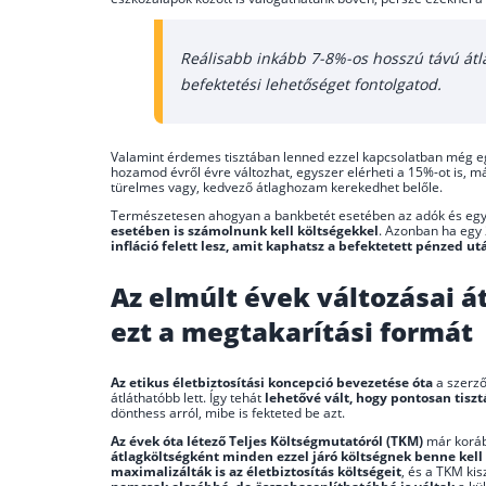
Reálisabb inkább 7-8%-os hosszú távú átl
befektetési lehetőséget fontolgatod.
Valamint érdemes tisztában lenned ezzel kapcsolatban még eg
hozamod évről évre változhat, egyszer elérheti a 15%-ot is, m
türelmes vagy, kedvező átlaghozam kerekedhet belőle.
Természetesen ahogyan a bankbetét esetében az adók és egy
esetében is számolnunk kell költségekkel
. Azonban ha egy 
infláció felett lesz, amit kaphatsz a befektetett pénzed ut
Az elmúlt évek változásai á
ezt a megtakarítási formát
Az etikus életbiztosítási koncepció bevezetése óta
a szerző
átláthatóbb lett. Így tehát
lehetővé vált, hogy pontosan tiszt
dönthess arról, mibe is fekteted be azt.
Az évek óta létező Teljes Költségmutatóról (TKM)
már korá
átlagköltségként minden ezzel járó költségnek benne kell
maximalizálták is az életbiztosítás költségeit
, és a TKM ki