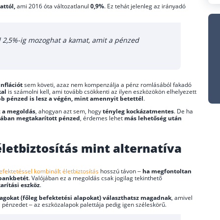
attól,
ami 2016 óta változatlanul
0,9%
. Ez tehát jelenleg az irányadó
l 2,5%-ig mozoghat a kamat, amit a pénzed
inflációt
sem követi, azaz nem kompenzálja a pénz romlásából fakadó
kal
is számolni kell, ami tovább csökkenti az ilyen eszközökön elhelyezett
ebb pénzed is lesz a végén, mint amennyit betettél
.
z a megoldás
, ahogyan azt sem, hogy
tényleg kockázatmentes
. De ha
mában megtakarított pénzed
, érdemes lehet
más lehetőség után
letbiztosítás mint alternatíva
efektetéssel kombinált életbiztosítás
hosszú távon –
ha megfontoltan
 bankbetét
. Valójában ez a megoldás csak jogilag tekinthető
arítási eszköz
.
magokat (főleg befektetési alapokat) választhatsz magadnak
, amivel
 pénzedet – az eszközalapok palettája pedig igen széleskörű.