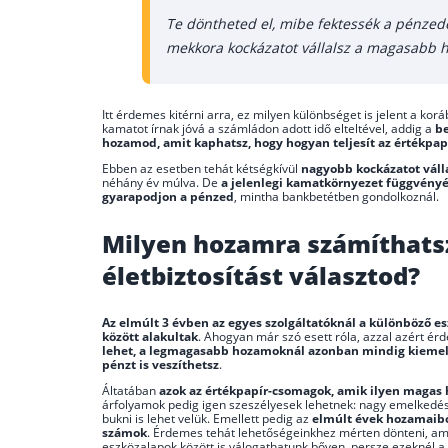
Te döntheted el, mibe fektessék a pénzedet
mekkora kockázatot vállalsz a magasabb
Itt érdemes kitérni arra, ez milyen különbséget is jelent a kor
kamatot írnak jóvá a számládon adott idő elteltével, addig a
be
hozamod, amit kaphatsz, hogy hogyan teljesít az értékpapí
Ebben az esetben tehát kétségkívül
nagyobb kockázatot váll
néhány év múlva. De
a jelenlegi kamatkörnyezet függvény
gyarapodjon a pénzed
, mintha bankbetétben gondolkoznál.
Milyen hozamra számíthatsz
életbiztosítást választod?
Az elmúlt 3 évben az egyes szolgáltatóknál a különböző 
között alakultak
. Ahogyan már szó esett róla, azzal azért é
lehet, a legmagasabb hozamoknál azonban mindig kiemelke
pénzt is veszíthetsz
.
Áltatában
azok az értékpapír-csomagok, amik ilyen magas 
árfolyamok pedig igen szeszélyesek lehetnek: nagy emelkedése
bukni is lehet velük. Emellett pedig az
elmúlt évek hozamaiból
számok
. Érdemes tehát lehetőségeinkhez mérten dönteni, am
eszközalapok között is válogathatunk bőven, persze ezeknél a