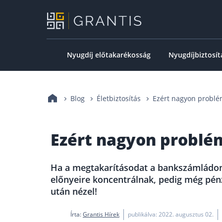
Nyugdíj előtakarékosság
Nyugdíjbiztosít
Blog
Életbiztosítás
Ezért nagyon problé
Ezért nagyon problé
Ha a megtakarításodat a bankszámládon t
előnyeire koncentrálnak, pedig még pén
után nézel!
Írta:
Grantis Hírek
publikálva: 2022. augusztus 02.