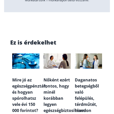
Munkatársunk 1 munkanapon belül visszahív.
Ez is érdekelhet
Mire jó az
Nőként ezért
Daganatos
egészségpénztár,
fontos, hogy
betegségből
és hogyan
minél
való
spórolhatsz
korábban
felépülés,
vele évi 150
legyen
térdműtét,
000 forintot?
egészségbiztosításod
hormon