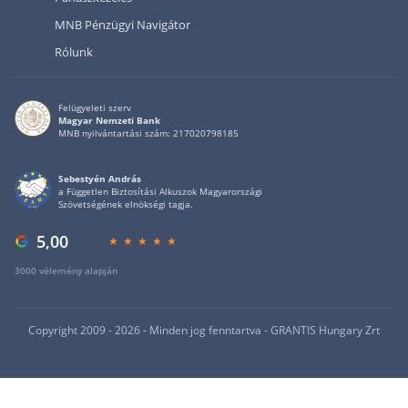
MNB Pénzügyi Navigátor
Rólunk
Felügyeleti szerv
Magyar Nemzeti Bank
MNB nyilvántartási szám: 217020798185
Sebestyén András
a Független Biztosítási Alkuszok Magyarországi
Szövetségének elnökségi tagja.
5,00
3000 vélemény alapján
Copyright 2009 - 2026 - Minden jog fenntartva - GRANTIS Hungary Zrt