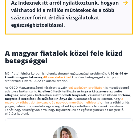
Az Indexnek itt arról nyilatkoztunk, hogyan
válthatod ki a milliós műtéteket és a több
százezer forint értékű vizsgálatokat
egészségbiztosítással.
A magyar fiatalok közel fele küzd
betegséggel
Már fiatal felnőtt korban is jelentkezhetnek egészségügyi problémák. A
16 és 44 év
közötti magyar lakosság
40 százaléka küzd
krónikus betegséggel a Központi
Statisztikai Hivatal 2022-es adatai szerint.
Az OECD Magyarországról készített tavalyi
egészségügyi profiljában
is megdöbbentő
adatokra bukkantunk.
Az elkerülhető halálozás aránya a kétszerese az uniós
átlagnak
, amelynek hátterében
életmódbeli tényezők, valamint az időben történő,
megfelelő kezelések és szűrések hiánya áll
. A kutatásból az is kiderült, hogy
a
magyarok többet dohányoznak, és nagyobb mértékben elhízottak
, mint a többi uniós
polgár, valamint a mentális egészségünkkel kapcsolatban is lennének teendőink.
Tehát nagy szükség van arra, hogy foglalkozzunk az egészségünkkel és megfelelő
ellátást kapjunk.