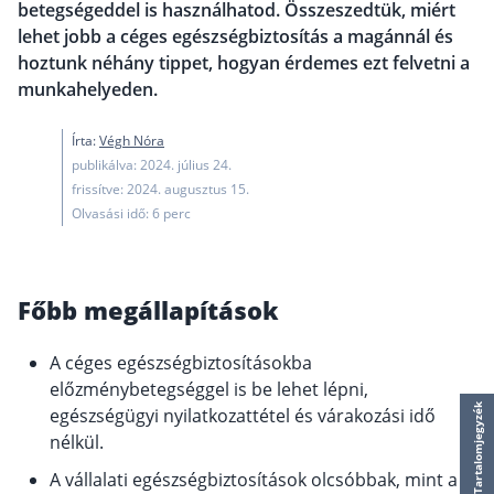
betegségeddel is használhatod. Összeszedtük, miért
működése
lehet jobb a céges egészségbiztosítás a magánnál és
Egyszerű Állami Nyugdíjkalkulátor
hoztunk néhány tippet, hogyan érdemes ezt felvetni a
Önkéntes Nyugdíjpénztárak hozamai
munkahelyeden.
Nyugdíjbiztosítás
Írta:
Végh Nóra
Nyugdíjbiztosítás vagy NYESZ? Melyik a jobb?
publikálva: 2024. július 24.
frissítve: 2024. augusztus 15.
Melyik a legolcsóbb nyugdíjbiztosítás?
Olvasási idő: 6 perc
Önkéntes nyugdíjpénztár vagy Nyugdíjbiztosítás
Nyugdíjbiztosítás adókedvezmény és adójóváírá
Főbb megállapítások
KATA Nyugdíj: így használd ki az adókedvezmény
Nyugdíjbiztosítás kalkulátor
A céges egészségbiztosításokba
Nyugdíjbiztosítás hozamok
előzménybetegséggel is be lehet lépni,
Nyugdíjbiztosítás költségek
Tartalomjegyzék
egészségügyi nyilatkozattétel és várakozási idő
nélkül.
Életbiztosítások
A vállalati egészségbiztosítások olcsóbbak, mint a
Balesetbiztosítás