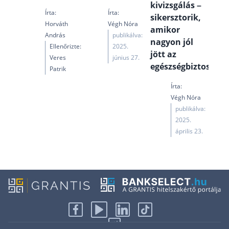
kivizsgálás –
Írta:
Írta:
sikersztorik,
Horváth
Végh Nóra
amikor
András
publikálva:
nagyon jól
Ellenőrizte:
2025.
jött az
Veres
június 27.
egészségbiztosítás
Patrik
Írta:
Végh Nóra
publikálva:
2025.
április 23.