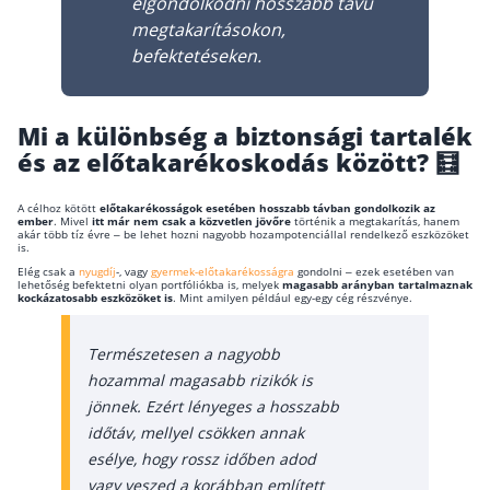
elgondolkodni hosszabb távú
megtakarításokon,
Csoportos életbiztosítás
befektetéseken.
Kockázati életbiztosítás 🛡
Euróalapú megtakarításos életbiztosítás
Mi a különbség a biztonsági tartalék
Megtakarítással kombinált életbiztosítás
és az előtakarékoskodás között? 🧮
Vegyes életbiztosítás
A célhoz kötött
előtakarékosságok esetében hosszabb távban gondolkozik az
Befektetési egységekhez kötött életbiztosítás
ember
. Mivel
itt már nem csak a közvetlen jövőre
történik a megtakarítás, hanem
akár több tíz évre – be lehet hozni nagyobb hozampotenciállal rendelkező eszközöket
is.
Elég csak a
nyugdíj
-, vagy
gyermek-előtakarékosságra
gondolni – ezek esetében van
Egészségbiztosítás
lehetőség befektetni olyan portfóliókba is, melyek
magasabb arányban tartalmaznak
kockázatosabb eszközöket is
. Mint amilyen például egy-egy cég részvénye.
Egészségbiztosítás cégeknek
Természetesen a nagyobb
Magán egészségbiztosítás 💊
hozammal magasabb rizikók is
Betegbiztosítás
jönnek. Ezért lényeges a hosszabb
időtáv, mellyel csökken annak
Egészségpénztár – Spórolj évi akár 150 ezer forin
esélye, hogy rossz időben adod
Egészségbiztosítás kalkulátor
vagy veszed a korábban említett