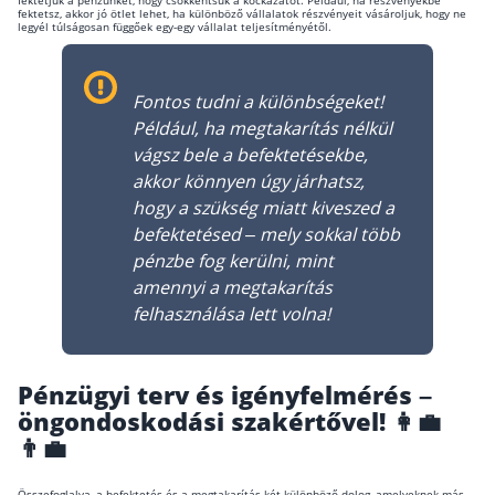
fektetjük a pénzünket, hogy csökkentsük a kockázatot. Például, ha részvényekbe
fektetsz, akkor jó ötlet lehet, ha különböző vállalatok részvényeit vásároljuk, hogy ne
legyél túlságosan függőek egy-egy vállalat teljesítményétől.
Fontos tudni a különbségeket!
Például, ha megtakarítás nélkül
vágsz bele a befektetésekbe,
akkor könnyen úgy járhatsz,
hogy a szükség miatt kiveszed a
befektetésed – mely sokkal több
pénzbe fog kerülni, mint
amennyi a megtakarítás
felhasználása lett volna!
Pénzügyi terv és igényfelmérés –
öngondoskodási szakértővel! 👩‍💼
👨‍💼
Összefoglalva, a befektetés és a megtakarítás két különböző dolog, amelyeknek más