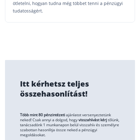
ötletelni, hogyan tudna még többet tenni a pénzügyi
tudatosságért.
Itt kérhetsz teljes
összehasonlítást!
Több mint 80 pénzintézeti
ajánlatot versenyeztetünk
neked! Csak annyi a dolgod, hogy
visszahívást kérj
tőlünk,
tanácsadónk 1 munkanapon belül visszahív és személyre
szabottan hasonlítja össze neked a pénzügyi
megoldásokat.