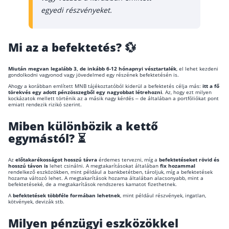
egyedi részvényeket.
Befektetés
Állampapír
Mi az a befektetés? 💱
Legjobb befektetés
Miután megvan
legalább 3, de inkább 6-12 hónapnyi vésztartalék
, el lehet kezdeni
Részvény vásárlás
gondolkodni vagyonod vagy jövedelmed egy részének befektetésén is.
Ahogy a korábban említett MNB tájékoztatóból kiderül a befektetés célja más:
itt a fő
Befektetési alapok
törekvés egy adott pénzösszegből egy nagyobbat létrehozni
. Az, hogy ezt milyen
kockázatok mellett történik az a másik nagy kérdés – de általában a portfóliókat pont
TBSZ számla
emiatt rendezik rizikó szerint.
ETF
Miben különbözik a kettő
egymástól? ⏳
Gyermek megtakarítás
Babakötvény kisokos 👶
Az
előtakarékosságot hosszú távra
érdemes tervezni, míg a
befektetéseket rövid és
hosszú távon is
lehet csinálni. A megtakarításokat általában
fix hozammal
rendelkező eszközökben, mint például a bankbetétben, tároljuk, míg a befektetések
Lakástakarék
hozama változó lehet. A megtakarítások hozama általában alacsonyabb, mint a
befektetéseké, de a megtakarítások rendszeres kamatot fizethetnek.
A
befektetések többféle formában lehetnek
, mint például részvények, ingatlan,
Hitel
kötvények, devizák stb.
Milyen pénzügyi eszközökkel
Vállalkozói hitel