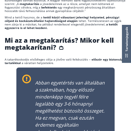
különbségek vannak közöttük. A Magyar Nemzeti Bank fogyasztóvédelmi tájékoztatója
Nyugdíj kisokos – A magyar nyugdíjrendszer mű
szerint: „A
megtakarítás
a jövedelemnek az a része, amelyet nem költenek el
fogyasztási célokra, míg a
befektetés
egy meghatározott pénzösszeg általában
Egyszerű Állami Nyugdíjkalkulátor
hosszabb távú felhasználása annak gyarapítása céljából.”
Önkéntes Nyugdíjpénztárak hozamai
Mind a kettő hasznos, de a
kettő közül választani jelenlegi helyzeted, pénzügyi
céljaid és kockázatvállalási hajlandóságod alapján
lehet. Természetesen az egyik
nem zárja ki a másikat, ha például rendelkezel elegendő jövedelemmel,
a kettőt
egyszerre is el lehet kezdeni.
Tartalomjegyzék
Nyugdíjbiztosítás
Mi az a megtakarítás? Mikor kell
Nyugdíjbiztosítás vagy NYESZ? Melyik a jobb?
megtakarítani? 👛
Melyik a legolcsóbb nyugdíjbiztosítás?
A takarékoskodás elsődleges célja a jövőre való felkészülés –
először egy biztonsági
Önkéntes nyugdíjpénztár vagy Nyugdíjbiztosítás
tartalékkal
a váratlan helyzetekre.
Nyugdíjbiztosítás adókedvezmény és adójóváírá
Abban egyetértés van általában
KATA Nyugdíj: így használd ki az adókedvezmény
a szakmában, hogy először
Nyugdíjbiztosítás kalkulátor
mindenképp tegyél félre
Nyugdíjbiztosítás hozamok
legalább egy 3-6 hónapnyi
Nyugdíjbiztosítás költségek
megélhetést biztosító összeget.
Ha ez megvan, csak ezután
Életbiztosítások
érdemes egyáltalán
Balesetbiztosítás