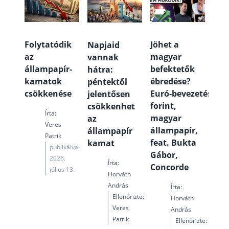
Folytatódik
Jöhet a
Napjaid
az
magyar
vannak
állampapír-
befektetők
hátra:
kamatok
ébredése?
péntektől
csökkenése
Euró‑bevezetés,
jelentősen
forint,
csökkenhet
Írta:
magyar
az
Veres
állampapír,
állampapír
Patrik
feat. Bukta
kamat
publikálva:
Gábor,
2026.
Írta:
Concorde
július 13.
Horváth
András
Írta:
Ellenőrizte:
Horváth
Veres
András
Patrik
Ellenőrizte: