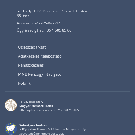
Székhely: 1061 Budapest, Paulay Ede utca
65. fszt.
Adószám: 24792549-2-42
Ügyfélszolgálat: +36 1 585 85 60
Üzletszabályzat
Adatkezelési tájékoztató
Panaszkezelés
MNB Pénzügyi Navigátor
Rólunk
Felügyeleti szerv
Magyar Nemzeti Bank
MNB nyilvántartási szám: 217020798185
Sebestyén András
a Független Biztosítási Alkuszok Magyarországi
Szövetségének elnökségi tagja.