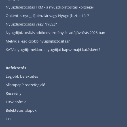
Nyugdíjbiztosítás TKM - a nyugdíjbiztosítás költségei
Önkéntes nyugdíjpénztár vagy Nyugdíjbiztosítás?
Nyugdíjbiztosítás vagy NYESZ?
Nyugdíjbiztosítás adókedvezmény és adójóváírás 2026-ban
Melyik a legolcsóbb nyugdíjbiztosítás?
KATA nyugdíj: mekkora nyugdíjat kapsz majd katásként?
Befektetés
Legjobb befektetés
Állampapír összefoglaló
Részvény
TBSZ számla
Befektetési alapok
ETF