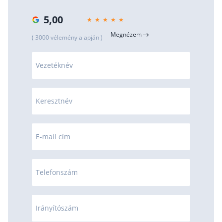
5,00
Megnézem
( 3000 vélemény alapján )
Vezetéknév
Keresztnév
E-mail cím
Telefonszám
Irányítószám