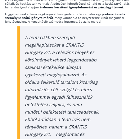
céljaik és kockázataik vannak. A pénzügyi lehetőséged, céljaid és a kockázatvállalási
hajlandóságod alapján
érdemes készíteni igényfelmérést és pénzügyi tervet.
Független szakértőink segítségével könnyedén tudsz csinálni egy
professzionális
személyre szóló igényfelmérőt
, mely valóban a te helyzetedre kínál megoldási
lehetőségeket. A konzultáció számodra ingyenes, és az is marad!
A fenti cikkben szereplő
megállapításokat a GRANTIS
Hungary Zrt. a releváns tények és
körülmények lehető leggondosabb
szakmai értékelése alapján
igyekezett megfogalmazni. Az
oldalra felkerülő tartalom kizárólag
információs célt szolgál és nincs
figyelemmel egyedi felhasználók
befektetési céljaira, és nem
minősül befektetési tanácsadásnak.
Ebből adódóan a fenti írás nem
tényközlés, hanem a GRANTIS
Hungary Zrt. – megfontolt és