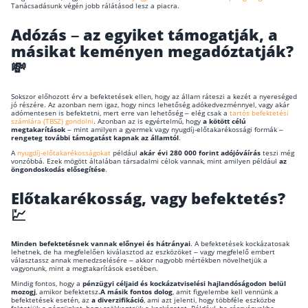
Tanácsadásunk végén jobb rálátásod lesz a piacra.
Rólunk
Adózás – az egyiket támogatják, a
másikat keményen megadóztatják?
Kapcsolat
💸
Karrier
Sokszor előhozott érv a befektetések ellen, hogy az állam ráteszi a kezét a nyereséged
jó részére. Az azonban nem igaz, hogy nincs lehetőség adókedvezménnyel, vagy akár
adómentesen is befektetni, mert erre van lehetőség – elég csak a
tartós befektetési
számlára (TBSZ) gondolni
. Azonban az is egyértelmű, hogy
a kötött célú
megtakarítások
– mint amilyen a gyermek vagy nyugdíj-előtakarékossági formák –
rengeteg további támogatást kapnak az államtól
.
A
nyugdíj-előtakarékosságokat
például
akár évi 280 000 forint adójóváírás
teszi még
vonzóbbá. Ezek mögött általában társadalmi célok vannak, mint amilyen például
az
öngondoskodás elősegítése
.
Előtakarékosság, vagy befektetés?
💹
Minden befektetésnek vannak előnyei és hátrányai
. A befektetések kockázatosak
lehetnek, de ha megfelelően kiválasztod az eszközöket – vagy megfelelő embert
választassz annak menedzselésére – akkor nagyobb mértékben növelhetjük a
vagyonunk, mint a megtakarítások esetében.
Mindig fontos, hogy a
pénzügyi céljaid és kockázatviselési hajlandóságodon belül
mozogj
, amikor befektetsz
.A másik fontos dolog
, amit figyelembe kell vennünk a
befektetések esetén, az
a diverzifikáció
, ami azt jelenti, hogy többféle eszközbe