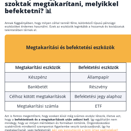
szoktak megtakarítani, melyikkel
Szabad felhasználású hitel
befektetni? 📊
Lakáshitel
Annak függvényében, hogy milyen céllal tennél félre, különböző típusú pénzügyi
Hitelkiváltás
eszközöket érdemes használni. Ezek az eszközök leginkább a hozamuk és kockázatuk
tekintetében térnek el.
Babaváró hitel
Megtakarítási és befektetési eszközök
Vagyonbiztosítások
Kötelező biztosítás (KGFB)
Megtakarítási eszközök
Befektetési eszközök
Casco
Készpénz
Állampapír
Utasbiztosítás
Bankbetét
Részvény
Lakásbiztosítás útmutató – Hogyan válassz?
Célhoz kötött megtakarítások
Befektetési jegy alaphoz
Lakásbiztosítás: válaszok az 50 leggyakoribb kér
Megtakarítási számla
ETF
Minősített Fogyasztóbarát Otthonbiztosítás útm
Azt is fontos megemlíteni, hogy ezeken kívül még számos eszköz létezik, illetve azt,
hogy a
befektetések és a megtakarítások után adózni kell
. Így egyáltalán nem
mindegy, hogy az milyen mértékben és formában történik. Öngondoskodási
szakértőink mindkettő szempontot figyelembe veszik tanácsadásnál, így ha
Blog
megtakarítanál, vagy befektetnél,
kérj egy konzultációt a lenti űrlap segítségével!