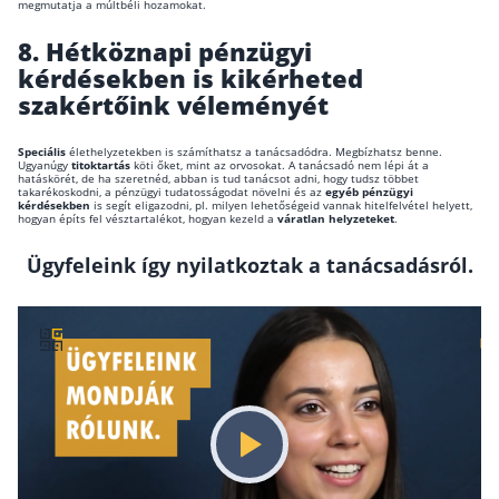
megmutatja a múltbéli hozamokat.
Rólunk
8.
Hétköznapi pénzügyi
kérdésekben is kikérheted
Kapcsolat
szakértőink véleményét
Karrier
Speciális
élethelyzetekben is számíthatsz a tanácsadódra. Megbízhatsz benne.
Ugyanúgy
titoktartás
köti őket, mint az orvosokat. A tanácsadó nem lépi át a
hatáskörét, de ha szeretnéd, abban is tud tanácsot adni, hogy tudsz többet
takarékoskodni, a pénzügyi tudatosságodat növelni és az
egyéb pénzügyi
kérdésekben
is segít eligazodni, pl. milyen lehetőségeid vannak hitelfelvétel helyett,
hogyan építs fel vésztartalékot, hogyan kezeld a
váratlan helyzeteket
.
Ügyfeleink így nyilatkoztak a tanácsadásról.