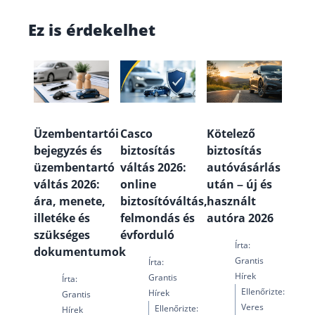
Ez is érdekelhet
Üzembentartói
Casco
Kötelező
bejegyzés és
biztosítás
biztosítás
üzembentartó
váltás 2026:
autóvásárlás
váltás 2026:
online
után – új és
ára, menete,
biztosítóváltás,
használt
illetéke és
felmondás és
autóra 2026
szükséges
évforduló
Írta:
dokumentumok
Grantis
Írta:
Hírek
Grantis
Írta:
Ellenőrizte:
Hírek
Grantis
Veres
Ellenőrizte:
Hírek