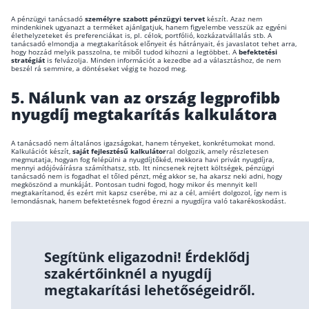
Befektetés
A pénzügyi tanácsadó
személyre szabott pénzügyi tervet
készít. Azaz nem
mindenkinek ugyanazt a terméket ajánlgatjuk, hanem figyelembe vesszük az egyéni
élethelyzeteket és preferenciákat is, pl. célok, portfólió, kozkázatvállalás stb. A
tanácsadó elmondja a megtakarítások előnyeit és hátrányait, és javaslatot tehet arra,
Állampapír
hogy hozzád melyik passzolna, te miből tudod kihozni a legtöbbet. A
befektetési
stratégiát
is felvázolja. Minden információt a kezedbe ad a választáshoz, de nem
beszél rá semmire, a döntéseket végig te hozod meg.
Legjobb befektetés
5.
Nálunk van az ország legprofibb
Részvény vásárlás
nyugdíj megtakarítás kalkulátora
Befektetési alapok
TBSZ számla
A tanácsadó nem általános igazságokat, hanem tényeket, konkrétumokat mond.
Kalkulációt készít,
saját fejlesztésű kalkulátor
ral dolgozik, amely részletesen
megmutatja, hogyan fog felépülni a nyugdíjtőkéd, mekkora havi privát nyugdíjra,
ETF
mennyi adójóváírásra számíthatsz, stb. Itt nincsenek rejtett költségek, pénzügyi
tanácsadó nem is fogadhat el tőled pénzt, még akkor se, ha akarsz neki adni, hogy
megköszönd a munkáját. Pontosan tudni fogod, hogy mikor és mennyit kell
Gyermek megtakarítás
megtakarítanod, és ezért mit kapsz cserébe, mi az a cél, amiért dolgozol, így nem is
lemondásnak, hanem befektetésnek fogod érezni a nyugdíjra való takarékoskodást.
Babakötvény kisokos 👶
Lakástakarék
Segítünk eligazodni! Érdeklődj
szakértőinknél a nyugdíj
Hitel
megtakarítási lehetőségeidről.
Vállalkozói hitel