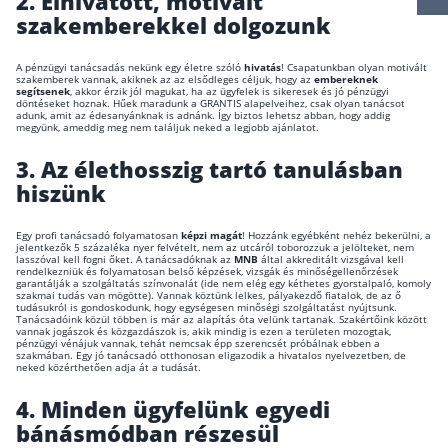
2.
Elhivatott, motivált
szakemberekkel dolgozunk
Csoportos életbiztosítás
Kockázati életbiztosítás 🛡
A pénzügyi tanácsadás nekünk egy életre szóló
hivatás
! Csapatunkban olyan motivált
szakemberek vannak, akiknek az az elsődleges céljuk, hogy az
embereknek
segítsenek
, akkor érzik jól magukat, ha az ügyfelek is sikeresek és jó pénzügyi
Euróalapú megtakarításos életbiztosítás
döntéseket hoznak. Hűek maradunk a GRANTIS alapelveihez, csak olyan tanácsot
adunk, amit az édesanyánknak is adnánk. Így biztos lehetsz abban, hogy addig
megyünk, ameddig meg nem találjuk neked a legjobb ajánlatot.
Megtakarítással kombinált életbiztosítás
3.
Az élethosszig tartó tanulásban
Vegyes életbiztosítás
hiszünk
Befektetési egységekhez kötött életbiztosítás
Egy profi tanácsadó folyamatosan
képzi magát
! Hozzánk egyébként nehéz bekerülni, a
jelentkezők 5 százaléka nyer felvételt, nem az utcáról toborozzuk a jelölteket, nem
Egészségbiztosítás
lasszóval kell fogni őket. A tanácsadóknak az
MNB
által akkreditált vizsgával kell
rendelkezniük és folyamatosan belső képzések, vizsgák és minőségellenőrzések
garantálják a szolgáltatás színvonalát (ide nem elég egy kéthetes gyorstalpaló, komoly
Egészségbiztosítás cégeknek
szakmai tudás van mögötte). Vannak köztünk lelkes, pályakezdő fiatalok, de az ő
tudásukról is gondoskodunk, hogy egységesen minőségi szolgáltatást nyújtsunk.
Tanácsadóink közül többen is már az alapítás óta velünk tartanak. Szakértőink között
Magán egészségbiztosítás 💊
vannak jogászok és közgazdászok is, akik mindig is ezen a területen mozogtak,
pénzügyi vénájuk vannak, tehát nemcsak épp szerencsét próbálnak ebben a
szakmában. Egy jó tanácsadó otthonosan eligazodik a hivatalos nyelvezetben, de
Betegbiztosítás
neked közérthetően adja át a tudását.
Egészségpénztár – Spórolj évi akár 150 ezer forin
4.
Minden ügyfelünk egyedi
bánásmódban részesül
Egészségbiztosítás kalkulátor