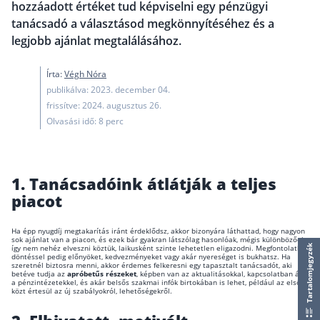
Nyugdíj kisokos – A magyar nyugdíjrendszer mű
hozzáadott értéket tud képviselni egy pénzügyi
tanácsadó a választásod megkönnyítéséhez és a
Egyszerű Állami Nyugdíjkalkulátor
legjobb ajánlat megtalálásához.
Önkéntes Nyugdíjpénztárak hozamai
Írta:
Végh Nóra
Nyugdíjbiztosítás
publikálva: 2023. december 04.
Nyugdíjbiztosítás vagy NYESZ? Melyik a jobb?
frissítve: 2024. augusztus 26.
Olvasási idő: 8 perc
Melyik a legolcsóbb nyugdíjbiztosítás?
Önkéntes nyugdíjpénztár vagy Nyugdíjbiztosítás
Nyugdíjbiztosítás adókedvezmény és adójóváírá
1.
Tanácsadóink átlátják a teljes
piacot
KATA Nyugdíj: így használd ki az adókedvezmény
Nyugdíjbiztosítás kalkulátor
Ha épp nyugdíj megtakarítás iránt érdeklődsz, akkor bizonyára láthattad, hogy nagyon
Nyugdíjbiztosítás hozamok
sok ajánlat van a piacon, és ezek bár gyakran látszólag hasonlóak, mégis különbözőek,
így nem nehéz elveszni köztük, laikusként szinte lehetetlen eligazodni. Megfontolatlan
Tartalomjegyzék
Nyugdíjbiztosítás költségek
döntéssel pedig előnyöket, kedvezményeket vagy akár nyereséget is bukhatsz. Ha
szeretnél biztosra menni, akkor érdemes felkeresni egy tapasztalt tanácsadót, aki
betéve tudja az
apróbetűs részeket
, képben van az aktualitásokkal, kapcsolatban áll
a pénzintézetekkel, és akár belsős szakmai infók birtokában is lehet, például az elsők
Életbiztosítások
közt értesül az új szabályokról, lehetőségekről.
Balesetbiztosítás