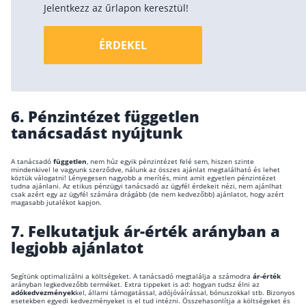
Jelentkezz az űrlapon keresztül!
Szabad felhasználású hitel
Lakáshitel
ÉRDEKEL
Hitelkiváltás
Babaváró hitel
6.
Pénzintézet független
Vagyonbiztosítások
tanácsadást nyújtunk
Kötelező biztosítás (KGFB)
A tanácsadó
független
, nem húz egyik pénzintézet felé sem, hiszen szinte
Casco
mindenkivel le vagyunk szerződve, nálunk az összes ajánlat megtalálható és lehet
köztük válogatni! Lényegesen nagyobb a merítés, mint amit egyetlen pénzintézet
tudna ajánlani. Az etikus pénzügyi tanácsadó az ügyfél érdekeit nézi, nem ajánlhat
Utasbiztosítás
csak azért egy az ügyfél számára drágább (de nem kedvezőbb) ajánlatot, hogy azért
magasabb jutalékot kapjon.
Lakásbiztosítás útmutató – Hogyan válassz?
7.
Felkutatjuk ár-érték arányban a
Lakásbiztosítás: válaszok az 50 leggyakoribb kér
legjobb ajánlatot
Minősített Fogyasztóbarát Otthonbiztosítás útm
Segítünk optimalizálni a költségeket. A tanácsadó megtalálja a számodra
ár-érték
arányban legkedvezőbb terméket. Extra tippeket is ad: hogyan tudsz élni az
adókedvezmények
kel, állami támogatással, adójóváírással, bónuszokkal stb. Bizonyos
esetekben egyedi kedvezményeket is el tud intézni. Összehasonlítja a költségeket és
Blog