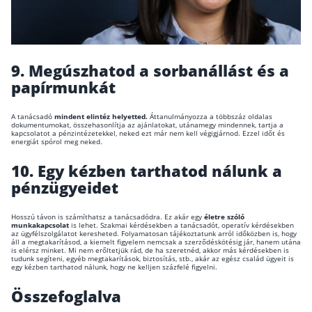
9.
Megúszhatod a sorbanállást és a
papírmunkát
A tanácsadó
mindent elintéz helyetted.
Áttanulmányozza a többszáz oldalas
dokumentumokat, összehasonlítja az ajánlatokat, utánamegy mindennek, tartja a
kapcsolatot a pénzintézetekkel, neked ezt már nem kell végigjárnod. Ezzel időt és
energiát spórol meg neked.
10.
Egy kézben tarthatod nálunk a
pénzügyeidet
Hosszú távon is számíthatsz a tanácsadódra. Ez akár egy
életre szóló
munkakapcsolat
is lehet. Szakmai kérdésekben a tanácsadót, operatív kérdésekben
az ügyfélszolgálatot keresheted. Folyamatosan tájékoztatunk arról időközben is, hogy
áll a megtakarításod, a kiemelt figyelem nemcsak a szerződéskötésig jár, hanem utána
is elérsz minket. Mi nem erőltetjük rád, de ha szeretnéd, akkor más kérdésekben is
tudunk segíteni, egyéb megtakarítások, biztosítás, stb., akár az egész család ügyeit is
egy kézben tarthatod nálunk, hogy ne kelljen százfelé figyelni.
Összefoglalva