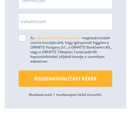
Telefonszám
Irányítószám
Az
adatkezelési tájékoztatóban
meghatározottak
szerint hozzájárulok, hogy igényemtől függően a
GRANTIS Hungary Zrt., a GRANTIS BankSelect Kft.,
vagy a GRANTIS Tőkepiaci Tanácsadó Kft.
kapcsolatfelvétel céljából kezelje a személyes
adataimat.
ÖSSZEHASONLÍTÁST KÉREK
Munkatársunk 1 munkanapon belül visszahív.