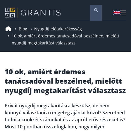
Blog
Nyugdíj előtakarékosság
Pénzügyi tanácsadás
10 ok, amiért érdemes tanácsadóval beszélned, mielőtt
nyugdíj megtakarítást választasz
Vállalati szolgáltatások
Nyugdíj előtakarékosság
Önkéntes nyugdíjpénztár
10 ok, amiért érdemes
Melyiket válaszd? Nyugdíjbiztosítás, NYESZ vagy
tanácsadóval beszélned, mielőtt
Nyugdíj előtakarékossági számla (NYESZ)
nyugdíj megtakarítást választasz
Nyugdíj tanácsadás 🪙
Nyugdíj megtakarítás – Így válassz
Privát nyugdíj megtakarításra készülsz, de nem
könnyű választani a rengeteg ajánlat közül? Szeretnéd
Magánnyugdíjpénztár összefoglaló
tudni a konkrét számokat és az apróbetűs részeket is?
Nyugdíjkorhatár táblázat és útmutató
Most 10 pontban összefoglalom, hogy milyen