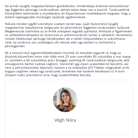
Ha privát nyugdíj megtakarításban gondolkodsz, mindenképp érdemes konzultálnod
egy független pénzügyi tanácsadóval, akinek teljes képe van a piacról. Tanácsadóink
hivatásként tekintenek a munkájukra, és folyamatosan továbbképzik magukat, hogy a
lehető legmagasabb minőséget nyújtsák ügyfeleinknek.
Nálunk minden ügyfél személyre szabott tervet kap, saját fejlesztésű nyugdíj
megtakarítás kakulátorral dolgozunk, és pénzintézet független tanácsadást nyújtunk.
Megkeressük számodra az ár-érték arányban legjobb ajánlatot, felhívjuk a figyelmedet
az adókedvezményekre és levesszük az adminisztrációs terhet a válladról. Kereshetsz
minket hétköznapi pénzügyi kérdésekkel, de a nehéz helyzetekben is számíthatsz
ránk, ha tanácsra van szükséged, sőt nálunk akár egy kézben is tarthatod a
pénzügyeidet.
Mi a hosszú távú együttműködésekben hiszünk, és büszkék vagyunk rá, hogy az
általunk közvetített most már több mint 25 ezer szerződés 85 százaléka a mai napig
él, szemben a 66 százalékos piaci átlaggal. Jelenleg 45 tanácsadóval dolgozunk, akik
országszerte bárhol tudnak segíteni. Szeretnél egy olyan szakemberrel beszélni, aki
nem a pénzintézeteket képviseli, hanem a te oldaladon áll? Többet megtudnál arról,
hogyan segíthet neked egy tanácsadó, lennének már konkrét kérdéseid is? A lenti
űrlapon tudsz jelentkezni arra, hogy szakértőnkkel beszélj.
Végh Nóra