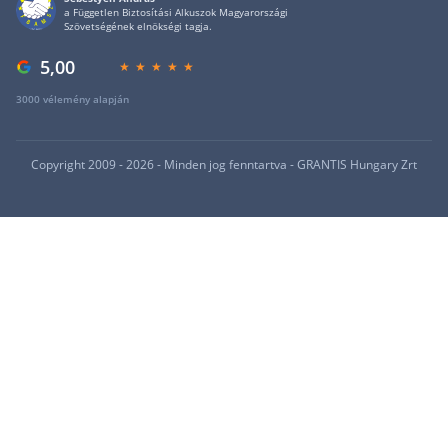
a Független Biztosítási Alkuszok Magyarországi
Szövetségének elnökségi tagja.
5,00
3000 vélemény alapján
Copyright 2009 - 2026 - Minden jog fenntartva - GRANTIS Hungary Zrt