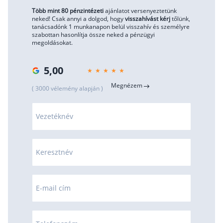
Több mint 80 pénzintézeti
ajánlatot versenyeztetünk
neked! Csak annyi a dolgod, hogy
visszahívást kérj
tőlünk,
tanácsadónk 1 munkanapon belül visszahív és személyre
szabottan hasonlítja össze neked a pénzügyi
megoldásokat.
5,00
Megnézem
( 3000 vélemény alapján )
Vezetéknév
Keresztnév
E-mail cím